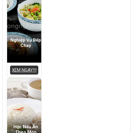
Nghiệp Vụ Bếp
Chay
XEM NGAY!!!
Học Nấu Ăn
Theo Món