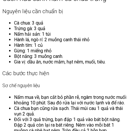
Nguyên liệu cần chuẩn bị
Cà chua: 3 quả
Trứng gà: 3 quả
Nấm hải sản: 1 túi
Hành lá, ngò rí: 2 muỗng canh thái nhỏ
Hành tím: 1 củ
Gừng: 1 miếng nhỏ
Bột năng: 3 muỗng canh.
Gia vị: dầu ăn, nước mắm, hạt nêm, muối, tiêu.
Các bước thực hiện
Sơ chế nguyên liệu
Nấm mua về, bạn cắt bỏ phần rễ, ngâm trong nước muối
khoảng 10 phút. Sau đó rửa lại với nước lạnh và để ráo.
Cà chua bạn cũng rửa sạch. Thái múi cau 1 quả và thái
vụn 2 quả.
Đối với 3 quả trứng, bạn đập 1 quả vào bát bột năng.
Đập 2 quả còn lại ra bát riêng. Nêm vào mỗi bát 1
muỗng cà phê hạt nêm. Trộn đều cả 2 hỗn hợp.