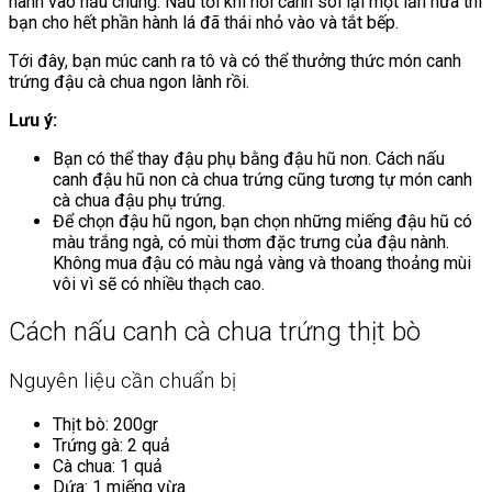
hành vào nấu chung. Nấu tới khi nồi canh sôi lại một lần nữa thì
bạn cho hết phần hành lá đã thái nhỏ vào và tắt bếp.
Tới đây, bạn múc canh ra tô và có thể thưởng thức món canh
trứng đậu cà chua ngon lành rồi.
Lưu ý:
Bạn có thể thay đậu phụ bằng đậu hũ non. Cách nấu
canh đậu hũ non cà chua trứng cũng tương tự món canh
cà chua đậu phụ trứng.
Để chọn đậu hũ ngon, bạn chọn những miếng đậu hũ có
màu trắng ngà, có mùi thơm đặc trưng của đậu nành.
Không mua đậu có màu ngả vàng và thoang thoảng mùi
vôi vì sẽ có nhiều thạch cao.
Cách nấu canh cà chua trứng thịt bò
Nguyên liệu cần chuẩn bị
Thịt bò: 200gr
Trứng gà: 2 quả
Cà chua: 1 quả
Dứa: 1 miếng vừa