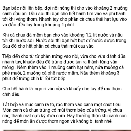
Bạn bắc nồi lên bếp, đợi nồi nóng thì cho vào khoảng 2 muỗng
canh dầu ăn. Dầu sôi thì bạn cho hết hành tím vào và phi hành
tới khi vàng thơm. Nhanh tay cho phần cà chua thái hạt lựu vào
và đảo đều tay trong khoảng 1 phút.
Khi cà chua đã mềm bạn cho vào khoảng 1.2 lít nước và nấu
tới khi nước sôi. Nước sôi thì bạn hớt bọt để nước được trong.
Sau đó cho hết phần cà chua thái múi cau vào.
Tiếp đến cho từ từ phần trứng vào nồi, vừa cho vừa đánh đũa
nhanh tay, khuấy đều để trứng được tan ra thành từng vân
mỏng . Nêm thêm vào 1 muỗng canh hạt nêm, nửa muỗng cà
phê muối, 2 muỗng cà phê nước mắm. Nấu thêm khoảng 3
phút để trứng chín kĩ rồi tắt bếp.
Cho hết hành lá, ngò rí vào nồi và khuấy nhẹ tay để rau thơm
chín đều.
Tắt bếp và múc canh ra tô, rắc thêm vào canh một chút tiêu.
Món canh cà chua trứng có mùi thơm béo của trứng, vị chua
nhẹ, thanh mát cực kỳ đưa cơm. Hãy thưởng thức khi canh còn
nóng để món ăn được thơm ngon và không bị tanh nhé.