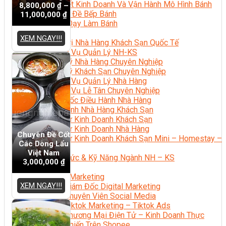
Bí Quyết Kinh Doanh Và Vận Hành Mô Hình Bánh
8,800,000
₫
–
Chuyên Đề Bếp Bánh
11,000,000
₫
Video Dạy Làm Bánh
Quản Trị NHKS
XEM NGAY!!!
Quản Trị Nhà Hàng Khách Sạn Quốc Tế
Nghiệp Vụ Quản Lý NH-KS
Quản Lý Nhà Hàng Chuyên Nghiệp
Quản Lý Khách Sạn Chuyên Nghiệp
Nghiệp Vụ Quản Lý Nhà Hàng
Nghiệp Vụ Lễ Tân Chuyên Nghiệp
Giám Đốc Điều Hành Nhà Hàng
Tiếng Anh Nhà Hàng Khách Sạn
Khởi Sự Kinh Doanh Khách Sạn
Khởi Sự Kinh Doanh Nhà Hàng
Chuyên Đề Cốt
Khởi Sự Kinh Doanh Khách Sạn Mini – Homestay –
Các Dòng Lẩu
AirBnB
Việt Nam
Kiến Thức & Kỹ Năng Ngành NH – KS
3,000,000
₫
Marketing
Digital Marketing
XEM NGAY!!!
Giám Đốc Digital Marketing
Chuyên Viên Social Media
Tiktok Marketing – Tiktok Ads
Thương Mại Điện Tử – Kinh Doanh Thực
Chiến Trên Shopee