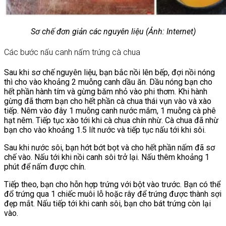
Sơ chế đơn giản các nguyên liệu (Ảnh: Internet)
Các bước nấu canh nấm trứng cà chua
Sau khi sơ chế nguyên liệu, bạn bắc nồi lên bếp, đợi nồi nóng
thì cho vào khoảng 2 muỗng canh dầu ăn. Dầu nóng bạn cho
hết phần hành tím và gừng băm nhỏ vào phi thơm. Khi hành
gừng đã thơm bạn cho hết phần cà chua thái vụn vào và xào
tiếp. Nêm vào đây 1 muỗng canh nước mắm, 1 muỗng cà phê
hạt nêm. Tiếp tục xào tới khi cà chua chín nhừ. Cà chua đã nhừ
bạn cho vào khoảng 1.5 lít nước và tiếp tục nấu tới khi sôi.
Sau khi nước sôi, bạn hớt bớt bọt và cho hết phần nấm đã sơ
chế vào. Nấu tới khi nồi canh sôi trở lại. Nấu thêm khoảng 1
phút để nấm được chín.
Tiếp theo, bạn cho hỗn hợp trứng với bột vào trước. Bạn có thể
đổ trứng qua 1 chiếc muôi lỗ hoặc rây để trứng được thành sợi
đẹp mắt. Nấu tiếp tới khi canh sôi, bạn cho bát trứng còn lại
vào.