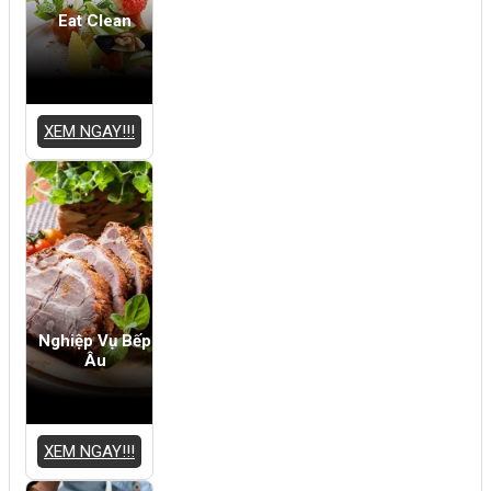
Eat Clean
XEM NGAY!!!
Nghiệp Vụ Bếp
Âu
XEM NGAY!!!