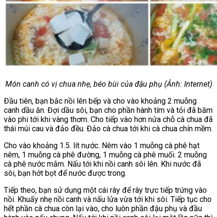
Món canh có vị chua nhẹ, béo bùi của đậu phụ (Ảnh: Internet)
Đầu tiên, bạn bắc nồi lên bếp và cho vào khoảng 2 muỗng
canh dầu ăn. Đợi dầu sôi, bạn cho phần hành tím và tỏi đã băm
vào phi tới khi vàng thơm. Cho tiếp vào hơn nửa chỗ cà chua đã
thái múi cau và đảo đều. Đảo cà chua tới khi cà chua chín mềm.
Cho vào khoảng 1.5. lít nước. Nêm vào 1 muỗng cà phê hạt
nêm, 1 muỗng cà phê đường, 1 muỗng cà phê muối. 2 muỗng
cà phê nước mắm. Nấu tới khi nồi canh sôi lên. Khi nước đã
sôi, bạn hớt bọt để nước được trong.
Tiếp theo, bạn sử dụng một cái rây để rây trực tiếp trứng vào
nồi. Khuấy nhẹ nồi canh và nấu lửa vừa tới khi sôi. Tiếp tục cho
hết phần cà chua còn lại vào, cho luôn phần đậu phụ và đầu