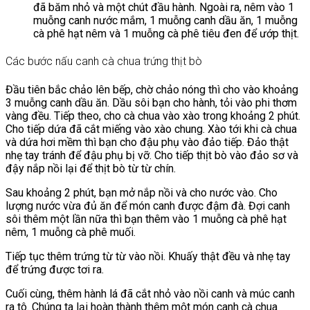
đã băm nhỏ và một chút đầu hành. Ngoài ra, nêm vào 1
muỗng canh nước mắm, 1 muỗng canh dầu ăn, 1 muỗng
cà phê hạt nêm và 1 muỗng cà phê tiêu đen để ướp thịt.
Các bước nấu canh cà chua trứng thịt bò
Đầu tiên bắc chảo lên bếp, chờ chảo nóng thì cho vào khoảng
3 muỗng canh dầu ăn. Dầu sôi bạn cho hành, tỏi vào phi thơm
vàng đều. Tiếp theo, cho cà chua vào xào trong khoảng 2 phút.
Cho tiếp dứa đã cắt miếng vào xào chung. Xào tới khi cà chua
và dứa hơi mềm thì bạn cho đậu phụ vào đảo tiếp. Đảo thật
nhẹ tay tránh để đậu phụ bị vỡ. Cho tiếp thịt bò vào đảo sơ và
đậy nắp nồi lại để thịt bò từ từ chín.
Sau khoảng 2 phút, bạn mở nắp nồi và cho nước vào. Cho
lượng nước vừa đủ ăn để món canh được đậm đà. Đợi canh
sôi thêm một lần nữa thì bạn thêm vào 1 muỗng cà phê hạt
nêm, 1 muỗng cà phê muối.
Tiếp tục thêm trứng từ từ vào nồi. Khuấy thật đều và nhẹ tay
để trứng được tơi ra.
Cuối cùng, thêm hành lá đã cắt nhỏ vào nồi canh và múc canh
ra tô. Chúng ta lại hoàn thành thêm một món canh cà chua