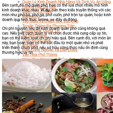
Quản Lý Kinh Doanh Nhà Hàng Và Dịch Vụ Ăn Uống
Bên cạnh đó mở quán phở, bạn có thể lựa chọn nhiều mô hình
Hướng Dẫn Du Lịch
kinh doanh khác nhau.
Ví dụ:
bán theo kiểu truyền thống với các
Quản Trị Lữ Hành
món như phở bò, phở gà, phở cuốn, phở trộn tại quán; hoặc kinh
Marketing
doanh qua hình thức online, xe đẩy di động.
Tạo Mẫu Và Chăm Sóc Sắc Đẹp
Truyền Thông Đa Phương Tiện
Chi phí nguyên liệu để kinh doanh quán phở cũng không quá
Công Nghệ Thông Tin
cao. Nếu biết cách quản lý và chọn được nhà cung cấp uy tín,
An Ninh Mạng
bạn có thể kiểm soát chi phí hiệu quả. Bên cạnh đó, với món ăn
Thiết Kế Đồ Họa
này, bạn hoàn toàn có thể bắt đầu từ một quán nhỏ và phát
Âm Nhạc
triển thành chuỗi phở, nếu sở hữu công thức nấu ổn định cùng
Điện Công Nghiệp Và Dân Dụng
thương hiệu uy tín.
Văn Hóa Phổ Thông
Nâng Cao Năng Lực Tiếng Anh – Chuẩn TOEIC
Tin Tức
HỌC BỔNG 2026
Học kỹ năng
Đào Tạo Nghề
Hoạt Động
Văn Hóa Ẩm Thực Việt Nam
Sự Kiện Hướng Nghiệp Á Âu
Siêu Thị ĐVP Market