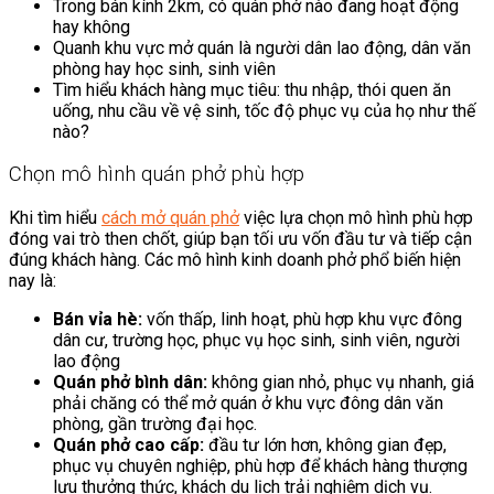
Trong bán kính 2km, có quán phở nào đang hoạt động
hay không
Quanh khu vực mở quán là người dân lao động, dân văn
phòng hay học sinh, sinh viên
Tìm hiểu khách hàng mục tiêu: thu nhập, thói quen ăn
uống, nhu cầu về vệ sinh, tốc độ phục vụ của họ như thế
nào?
Chọn mô hình quán phở phù hợp
Khi tìm hiểu
cách mở quán phở
việc lựa chọn mô hình phù hợp
đóng vai trò then chốt, giúp bạn tối ưu vốn đầu tư và tiếp cận
đúng khách hàng. Các mô hình kinh doanh phở phổ biến hiện
nay là:
Bán vỉa hè:
vốn thấp, linh hoạt, phù hợp khu vực đông
dân cư, trường học, phục vụ học sinh, sinh viên, người
lao động
Quán phở bình dân:
không gian nhỏ, phục vụ nhanh, giá
phải chăng có thể mở quán ở khu vực đông dân văn
phòng, gần trường đại học.
Quán phở cao cấp:
đầu tư lớn hơn, không gian đẹp,
phục vụ chuyên nghiệp, phù hợp để khách hàng thượng
lưu thưởng thức, khách du lịch trải nghiệm dịch vụ.