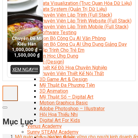
Data Visualization (Trực Quan Hóa Dữ Liệu)
Data System (Quản Trị Dữ Liệu)
Chuyên Viên Lập Trình (Full Stack)
Chuyên Viên Lập Trình Website (Full Stack)
Chuyên Viên Lập Trình Mobile (Full Stack)
Software Testing
Trọn Bộ Công Cụ AI Văn Phòng
Chuyên Đề Mì
Kiểu Hàn
Trọn Bộ Công Cụ AI Ứng Dụng Giảng Dạy
1,000,000
₫
–
Lập Trình Cho Trẻ Em
1,500,000
₫
Tin Học Ứng Dụng
Thiết Kế (Design)
Thiết Kế Đồ Họa Chuyên Nghiệp
XEM NGAY!!!
Chuyên Viên Thiết Kế Nội Thất
3D Game Art & Design
Mỹ Thuật Đa Phương Tiện
3D Animation
Mỹ Thuật Số – Digital Art
Motion Graphics Basic
Adobe Photoshop – Illustrator
Hội Họa Thiếu Nhi
Mục Lục
Digital Art For Kids
Venus Academy
Sunny STEAM Academy
Mở quán phở – Hướng đi bền vững cho người kinh doanh ẩ
Trại Hè Kỹ Năng