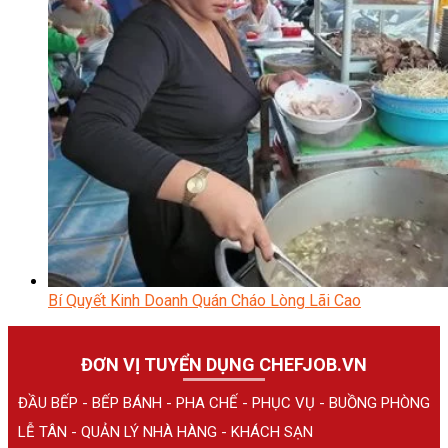
Bí Quyết Kinh Doanh Quán Cháo Lòng Lãi Cao
ĐƠN VỊ TUYỂN DỤNG CHEFJOB.VN
ĐẦU BẾP - BẾP BÁNH - PHA CHẾ - PHỤC VỤ - BUỒNG PHÒNG
LỄ TÂN - QUẢN LÝ NHÀ HÀNG - KHÁCH SẠN