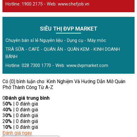
Hotline: 1900 2175 - Web:
www.chefjob.vn
SIÊU THỊ ĐVP MARKET
Chuyên bán sỉ lẻ Nguyên liệu - Dụng cụ - Máy móc
TRÀ SỮA - CAFÉ - QUÁN ĂN - QUÁN KEM - KINH DOANH
BÁNH
Hotline: 028 7300 1770 - Web:
www.dvpmarket.com
Có (0) bình luận cho: Kinh Nghiệm Và Hướng Dẫn Mở Quán
Phở Thành Công Từ A-Z
0
Đánh giá trung bình
5
0%
| 0 đánh giá
4
0%
| 0 đánh giá
3
0%
| 0 đánh giá
2
0%
| 0 đánh giá
1
0%
| 0 đánh giá
Đánh giá ngay