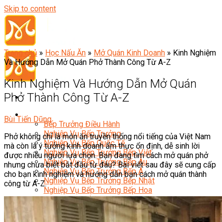
Skip to content
Trang chủ
»
Học Nấu Ăn
»
Mở Quán Kinh Doanh
»
Kinh Nghiệm
Và Hướng Dẫn Mở Quán Phở Thành Công Từ A-Z
Kinh Nghiệm Và Hướng Dẫn Mở Quán
Phở Thành Công Từ A-Z
Đầu Bếp
Bùi Tiến Dũng
Bếp Trưởng Điều Hành
Nghiệp Vụ Bếp Trưởng
Phở không chỉ là món ăn truyền thống nổi tiếng của Việt Nam
Nghiệp Vụ Bếp Quốc Tế
mà còn là ý tưởng kinh doanh ẩm thực ổn định, dễ sinh lời
Nghiệp Vụ Bếp Trưởng Bếp Việt
được nhiều người lựa chọn. Bạn đang tìm cách mở quán phở
Nghiệp Vụ Bếp Trưởng Bếp Âu
nhưng chưa biết bắt đầu từ đâu? Bài viết sau đây sẽ cung cấp
Nghiệp Vụ Bếp Trưởng Bếp Á
cho bạn kinh nghiệm và hướng dẫn bạn cách mở quán thành
Nghiệp Vụ Bếp Trưởng Bếp Nhật
công từ A-Z.
Nghiệp Vụ Bếp Trưởng Bếp Hoa
Nghiệp Vụ Bếp Hàn
Nghiệp Vụ Bếp Thái
Nghiệp Vụ Bếp Chay