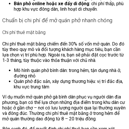
Bán phở online hoặc xe đẩy di động
: chi phí thấp, phù
hợp khu vực đông dân, linh hoạt di chuyển.
Chuẩn bị chi phí để mở quán phở nhanh chóng
Chi phí thuê mặt bằng
Chi phí thuê mặt bằng chiếm đến 30% số vốn mở quán. Do đó
tùy theo quy mô và đối tượng khách hàng mục tiêu, bạn cần
lựa chọn vị trí phù hợp. Ngoài ra, bạn sẽ phải đặt cọc trước từ
1-3 tháng, tùy thuộc vào thỏa thuận với chủ nhà.
Mô hình quán phở bình dân: trong hẻm, tận dụng nhà ở,
đường nhỏ
Quán phở đặc sản, xây dựng thương hiệu: vị trí đắc địa,
khu vực trung tâm
Ví dụ muốn mở quán phở gà bình dân phục vụ người dân địa
phương, bạn có thể lựa chọn những địa điểm trong khu dân cư
hoặc ở gần chợ – nơi có lưu lượng người qua lại thường xuyên
và đông đúc. Thường chi phí thuê mặt bằng ở trong hẻm để
mở quán thường dao động từ 8 – 20 triệu đồng.
Bên cạnh đó, để quyết định chi phí thuê bạn cần xem xét