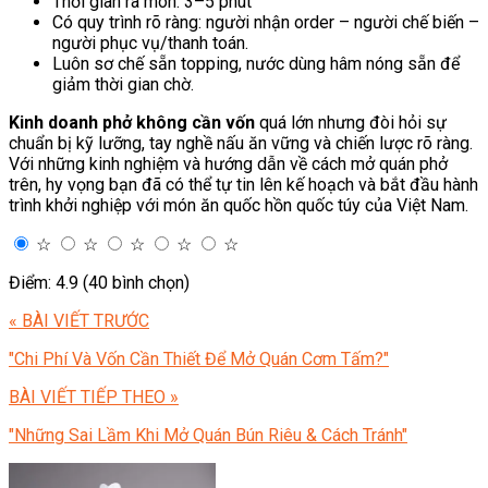
Thời gian ra món: 3–5 phút
Có quy trình rõ ràng: người nhận order – người chế biến –
người phục vụ/thanh toán.
Luôn sơ chế sẵn topping, nước dùng hâm nóng sẵn để
giảm thời gian chờ.
Kinh doanh phở không cần vốn
quá lớn nhưng đòi hỏi sự
chuẩn bị kỹ lưỡng, tay nghề nấu ăn vững và chiến lược rõ ràng.
Với những kinh nghiệm và hướng dẫn về cách mở quán phở
trên, hy vọng bạn đã có thể tự tin lên kế hoạch và bắt đầu hành
trình khởi nghiệp với món ăn quốc hồn quốc túy của Việt Nam.
☆
☆
☆
☆
☆
Điểm: 4.9 (40 bình chọn)
« BÀI VIẾT TRƯỚC
"Chi Phí Và Vốn Cần Thiết Để Mở Quán Cơm Tấm?"
BÀI VIẾT TIẾP THEO »
"Những Sai Lầm Khi Mở Quán Bún Riêu & Cách Tránh"