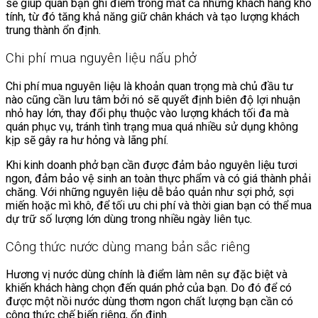
sẽ giúp quán bạn ghi điểm trong mắt cả những khách hàng khó
tính, từ đó tăng khả năng giữ chân khách và tạo lượng khách
trung thành ổn định.
Chi phí mua nguyên liệu nấu phở
Chi phí mua nguyên liệu là khoản quan trọng mà chủ đầu tư
nào cũng cần lưu tâm bởi nó sẽ quyết định biên độ lợi nhuận
nhỏ hay lớn, thay đổi phụ thuộc vào lượng khách tối đa mà
quán phục vụ, tránh tình trạng mua quá nhiều sử dụng không
kịp sẽ gây ra hư hỏng và lãng phí.
Khi kinh doanh phở bạn cần được đảm bảo nguyên liệu tươi
ngon, đảm bảo vệ sinh an toàn thực phẩm và có giá thành phải
chăng. Với những nguyên liệu dễ bảo quản như sợi phở, sợi
miến hoặc mì khô, để tối ưu chi phí và thời gian bạn có thể mua
dự trữ số lượng lớn dùng trong nhiều ngày liên tục.
Công thức nước dùng mang bản sắc riêng
Hương vị nước dùng chính là điểm làm nên sự đặc biệt và
khiến khách hàng chọn đến quán phở của bạn. Do đó để có
được một nồi nước dùng thơm ngon chất lượng bạn cần có
công thức chế biến riêng, ổn định.