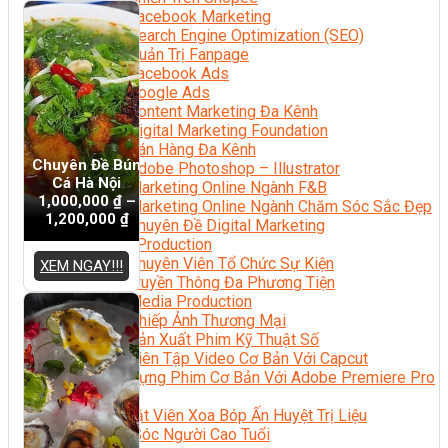
Facebook Marketing
Search Engine Optimization (SEO)
Quản Trị Fanpage
Facebook Ads
Google Ads
Content Marketing Đa Kênh
Digital Marketing Foundation
Bán Hàng Đa Kênh
Chuyên Đề Bún
Adobe Photoshop – Illustrator
Cá Hà Nội
Marketing Online Ngành F&B
1,000,000
₫
–
Marketing Online Ngành Chăm Sóc Sắc Đẹp
1,200,000
₫
Chuyên Đề Digital Marketing
Media Production
Chuyên Viên Tổ Chức Sự Kiện
XEM NGAY!!!
Truyền Thông Đa Phương Tiện
Media Production
Nhiếp Ảnh Thương Mại
Sản Xuất Phim Kỹ Thuật Số
Biên Tập Video Cơ Bản Với Capcut
Dựng Phim Cơ Bản Với Adobe Premiere Pro
Sức Khỏe
Kỹ Thuật Viên Xoa Bóp Ấn Huyệt Trị Liệu
Chăm Sóc Người Cao Tuổi