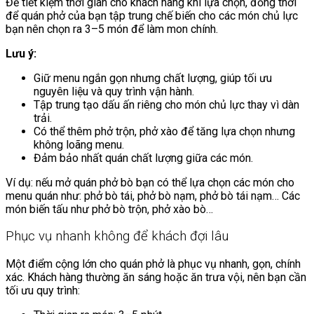
Để tiết kiệm thời gian cho khách hàng khi lựa chọn, đồng thời
để quán phở của bạn tập trung chế biến cho các món chủ lực
bạn nên chọn ra 3–5 món để làm mon chính.
Lưu ý:
Giữ menu ngắn gọn nhưng chất lượng, giúp tối ưu
nguyên liệu và quy trình vận hành.
Tập trung tạo dấu ấn riêng cho món chủ lực thay vì dàn
trải.
Có thể thêm phở trộn, phở xào để tăng lựa chọn nhưng
không loãng menu.
Đảm bảo nhất quán chất lượng giữa các món.
Ví dụ: nếu mở quán phở bò bạn có thể lựa chọn các món cho
menu quán như: phở bò tái, phở bò nạm, phở bò tái nạm… Các
món biến tấu như phở bò trộn, phở xào bò…
Phục vụ nhanh không để khách đợi lâu
Một điểm cộng lớn cho quán phở là phục vụ nhanh, gọn, chính
xác. Khách hàng thường ăn sáng hoặc ăn trưa vội, nên bạn cần
tối ưu quy trình: