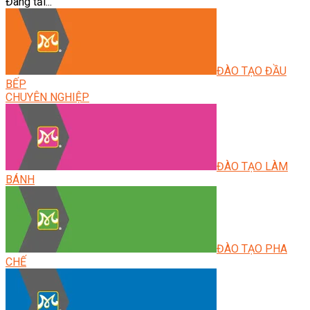
Đang tải...
ĐÀO TẠO ĐẦU
BẾP
CHUYÊN NGHIỆP
ĐÀO TẠO LÀM
BÁNH
ĐÀO TẠO PHA
CHẾ