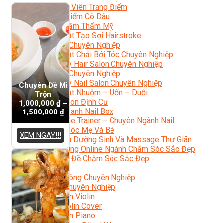
Chuyên Viên Trang Điểm
Trang Điểm Cô Dâu
Phun Xăm Thẩm Mỹ
Kỹ Thuật Tạo Sợi Hairstroke
Barber Chuyên Nghiệp
Kỹ Thuật Chải Bới Tóc Chuyên Nghiệp
Quản Lý Hair Salon Chuyên Nghiệp
Nối Mi Chuyên Nghiệp
Quản Lý Nail Salon Chuyên Nghiệp
Chuyên Đề Mì
Kỹ Thuật Nhuộm – Uốn – Duỗi
Trộn
Nail Salon Định Cư
1,000,000
₫
–
Kinh Doanh Nail Box
1,500,000
₫
Train The Trainer – Chuyên Ngành Nail
Chăm Sóc Mẹ Và Bé
XEM NGAY!!!
Gội Đầu Dưỡng Sinh Và Massage Thư Giãn
Marketing Online Ngành Chăm Sóc Sắc Đẹp
Chuyên Đề Chăm Sóc Sắc Đẹp
Âm Nhạc
Nhạc Công Chuyên Nghiệp
Ca Sĩ Chuyên Nghiệp
Học Đàn Violin
Học Violin Cover
Học Đàn Piano