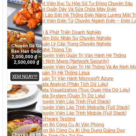
Kỹ Thuật Viên Đại Tu Hộp Số Tự Động Chuyên Sâu
Kỹ Thuật Quấn Dây Và Sửa Chữa Máy Điện
Thiết Kế Lắp Đặt Hệ Thống Điện Năng Lượng Mặt Tr
Kỹ Thuật Viên Điện Tử Chuyên Ngành Điện – Điện 
Ngành Khác
Quản Trị & Phát Triển Doanh Nghiệp
Giám Đốc Nhân Sự Chuyên Nghiệp
Quản Lý Cấp Trung Chuyên Nghiệp
Chuyên Đề Gà
Công Nghệ Thông Tin
Rán Hàn Quốc
Chuyên Viên Quản Trị Vận Hành Hệ Thống
2,000,000
₫
–
An Ninh Mạng (Network Security)
2,500,000
₫
Chuyên Viên Quản Trị Hệ Thống Và An Ninh M
Quản Trị Hệ Thống Linux
XEM NGAY!!!
Quản Trị Vận Hành Microsoft Azure
Data Analyst (Phân Tích Dữ Liệu)
Data Visualization (Trực Quan Hóa Dữ Liệu)
Data System (Quản Trị Dữ Liệu)
Chuyên Viên Lập Trình (Full Stack)
Chuyên Viên Lập Trình Website (Full Stack)
Chuyên Viên Lập Trình Mobile (Full Stack)
Software Testing
Trọn Bộ Công Cụ AI Văn Phòng
Trọn Bộ Công Cụ AI Ứng Dụng Giảng Dạy
Chuyên Đề Mì