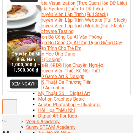
Data Visualization (Trực Quan Hóa Dữ Liệu)
Data System (Quản Trị Dữ Liệu)
Chuyên Viên Lập Trình (Full Stack)
Chuyên Viên Lập Trình Website (Full Stack)
Chuyên Viên Lập Trình Mobile (Full Stack)
Software Testing
Trọn Bộ Công Cụ AI Văn Phòng
Trọn Bộ Công Cụ AI Ứng Dụng Giảng Dạy
Lập Trình Cho Trẻ Em
Tin Học Ứng Dụng
Chuyên Đề Mì
Kiểu Hàn
Thiết Kế (Design)
1,000,000
₫
–
Thiết Kế Đồ Họa Chuyên Nghiệp
1,500,000
₫
Chuyên Viên Thiết Kế Nội Thất
3D Game Art & Design
Mỹ Thuật Đa Phương Tiện
XEM NGAY!!!
3D Animation
Mỹ Thuật Số – Digital Art
Motion Graphics Basic
Adobe Photoshop – Illustrator
Hội Họa Thiếu Nhi
Digital Art For Kids
Venus Academy
Sunny STEAM Academy
Trại Hè Kỹ Năng