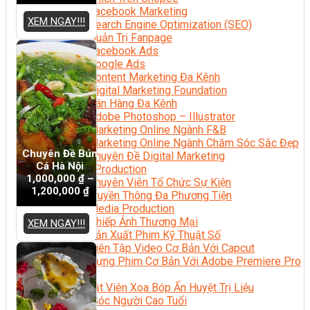
Facebook Marketing
XEM NGAY!!!
Search Engine Optimization (SEO)
Quản Trị Fanpage
Facebook Ads
Google Ads
Content Marketing Đa Kênh
Digital Marketing Foundation
Bán Hàng Đa Kênh
Adobe Photoshop – Illustrator
Marketing Online Ngành F&B
Marketing Online Ngành Chăm Sóc Sắc Đẹp
Chuyên Đề Bún
Chuyên Đề Digital Marketing
Cá Hà Nội
Media Production
1,000,000
₫
–
Chuyên Viên Tổ Chức Sự Kiện
1,200,000
₫
Truyền Thông Đa Phương Tiện
Media Production
Nhiếp Ảnh Thương Mại
XEM NGAY!!!
Sản Xuất Phim Kỹ Thuật Số
Biên Tập Video Cơ Bản Với Capcut
Dựng Phim Cơ Bản Với Adobe Premiere Pro
Sức Khỏe
Kỹ Thuật Viên Xoa Bóp Ấn Huyệt Trị Liệu
Chăm Sóc Người Cao Tuổi