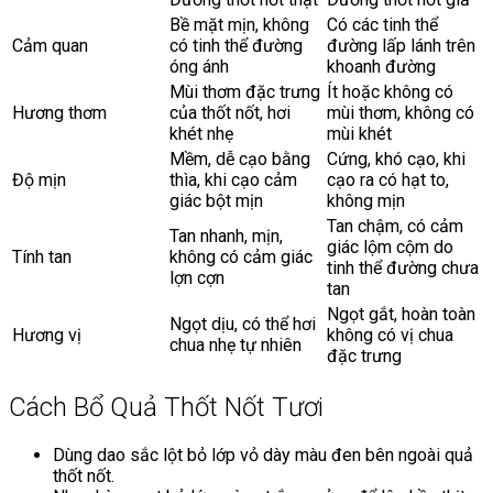
Bề mặt mịn, không
Có các tinh thể
Cảm quan
có tinh thể đường
đường lấp lánh trên
óng ánh
khoanh đường
Mùi thơm đặc trưng
Ít hoặc không có
Hương thơm
của thốt nốt, hơi
mùi thơm, không có
khét nhẹ
mùi khét
Mềm, dễ cạo bằng
Cứng, khó cạo, khi
Độ mịn
thìa, khi cạo cảm
cạo ra có hạt to,
giác bột mịn
không mịn
Tan chậm, có cảm
Tan nhanh, mịn,
giác lộm cộm do
Tính tan
không có cảm giác
tinh thể đường chưa
lợn cợn
tan
Ngọt gắt, hoàn toàn
Ngọt dịu, có thể hơi
Hương vị
không có vị chua
chua nhẹ tự nhiên
đặc trưng
Cách Bổ Quả Thốt Nốt Tươi
Dùng dao sắc lột bỏ lớp vỏ dày màu đen bên ngoài quả
thốt nốt.