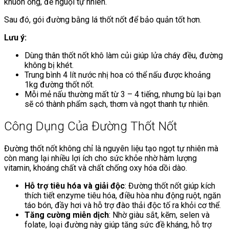
khuôn ống, để nguội tự nhiên.
Sau đó, gói đường bằng lá thốt nốt để bảo quản tốt hơn.
Lưu ý:
Dùng thân thốt nốt khô làm củi giúp lửa cháy đều, đường
không bị khét.
Trung bình 4 lít nước nhị hoa có thể nấu được khoảng
1kg đường thốt nốt.
Mỗi mẻ nấu thường mất từ 3 – 4 tiếng, nhưng bù lại bạn
sẽ có thành phẩm sạch, thơm và ngọt thanh tự nhiên.
Công Dụng Của Đường Thốt Nốt
Đường thốt nốt không chỉ là nguyên liệu tạo ngọt tự nhiên mà
còn mang lại nhiều lợi ích cho sức khỏe nhờ hàm lượng
vitamin, khoáng chất và chất chống oxy hóa dồi dào.
Hỗ trợ tiêu hóa và giải độc
: Đường thốt nốt giúp kích
thích tiết enzyme tiêu hóa, điều hòa nhu động ruột, ngăn
táo bón, đầy hơi và hỗ trợ đào thải độc tố ra khỏi cơ thể.
Tăng cường miễn dịch
: Nhờ giàu sắt, kẽm, selen và
folate, loại đường này giúp tăng sức đề kháng, hỗ trợ