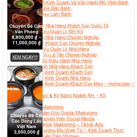
Bí Quyết Kinh Doanh Và Vận Hành Mô Hình Bánh
Chuyên Đề Bếp Bánh
Video Dạy Làm Bánh
Quản Trị NHKS
Quản Trị Nhà Hàng Khách Sạn Quốc Tế
Chuyên Đề Cơm
Nghiệp Vụ Quản Lý NH-KS
Văn Phòng
8,800,000
₫
–
Quản Lý Nhà Hàng Chuyên Nghiệp
11,000,000
₫
Quản Lý Khách Sạn Chuyên Nghiệp
Nghiệp Vụ Quản Lý Nhà Hàng
Nghiệp Vụ Lễ Tân Chuyên Nghiệp
XEM NGAY!!!
Giám Đốc Điều Hành Nhà Hàng
Tiếng Anh Nhà Hàng Khách Sạn
Khởi Sự Kinh Doanh Khách Sạn
Khởi Sự Kinh Doanh Nhà Hàng
Khởi Sự Kinh Doanh Khách Sạn Mini – Homestay –
AirBnB
Kiến Thức & Kỹ Năng Ngành NH – KS
Marketing
Digital Marketing
Giám Đốc Digital Marketing
Chuyên Đề Cốt
Chuyên Viên Social Media
Các Dòng Lẩu
Tiktok Marketing – Tiktok Ads
Việt Nam
Thương Mại Điện Tử – Kinh Doanh Thực
3,000,000
₫
Chiến Trên Shopee