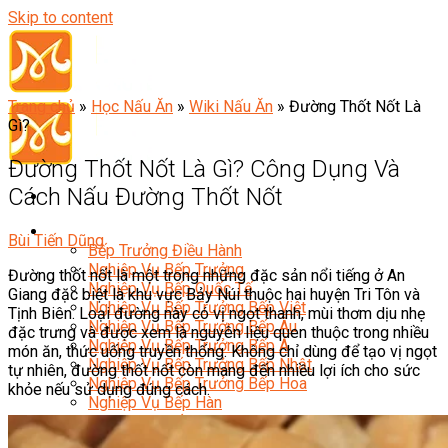
Skip to content
Trang chủ
»
Học Nấu Ăn
»
Wiki Nấu Ăn
»
Đường Thốt Nốt Là
Gì?
Đường Thốt Nốt Là Gì? Công Dụng Và
Cách Nấu Đường Thốt Nốt
Đầu Bếp
Bùi Tiến Dũng
Bếp Trưởng Điều Hành
Nghiệp Vụ Bếp Trưởng
Đường thốt nốt là một trong những đặc sản nổi tiếng ở An
Nghiệp Vụ Bếp Quốc Tế
Giang đặc biệt là khu vực Bảy Núi thuộc hai huyện Tri Tôn và
Nghiệp Vụ Bếp Trưởng Bếp Việt
Tịnh Biên. Loại đường này có vị ngọt thanh, mùi thơm dịu nhẹ
Nghiệp Vụ Bếp Trưởng Bếp Âu
đặc trưng và được xem là nguyên liệu quen thuộc trong nhiều
Nghiệp Vụ Bếp Trưởng Bếp Á
món ăn, thức uống truyền thống. Không chỉ dùng để tạo vị ngọt
Nghiệp Vụ Bếp Trưởng Bếp Nhật
tự nhiên, đường thốt nốt còn mang đến nhiều lợi ích cho sức
Nghiệp Vụ Bếp Trưởng Bếp Hoa
khỏe nếu sử dụng đúng cách.
Nghiệp Vụ Bếp Hàn
Nghiệp Vụ Bếp Thái
Nghiệp Vụ Bếp Chay