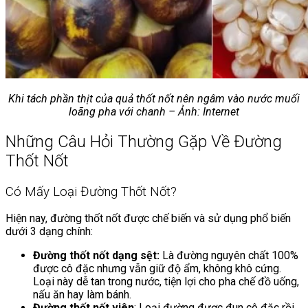
Khi tách phần thịt của quả thốt nốt nên ngâm vào nước muối
loãng pha với chanh – Ảnh: Internet
Những Câu Hỏi Thường Gặp Về Đường
Thốt Nốt
Có Mấy Loại Đường Thốt Nốt?
Hiện nay, đường thốt nốt được chế biến và sử dụng phổ biến
dưới 3 dạng chính:
Đường thốt nốt dạng sệt:
Là đường nguyên chất 100%
được cô đặc nhưng vẫn giữ độ ẩm, không khô cứng.
Loại này dễ tan trong nước, tiện lợi cho pha chế đồ uống,
nấu ăn hay làm bánh.
Đường thốt nốt viên
: Loại đường được đun cô đặc rồi