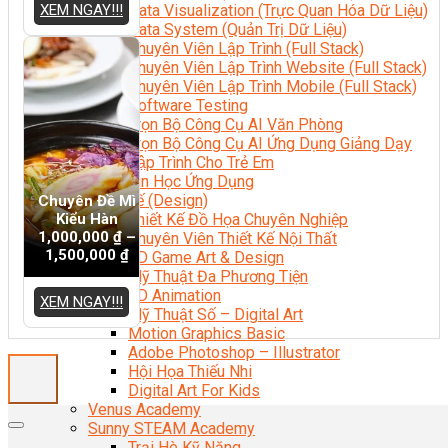
XEM NGAY!!!
Data Visualization (Trực Quan Hóa Dữ Liệu)
Data System (Quản Trị Dữ Liệu)
Chuyên Viên Lập Trình (Full Stack)
Chuyên Viên Lập Trình Website (Full Stack)
Chuyên Viên Lập Trình Mobile (Full Stack)
Software Testing
Trọn Bộ Công Cụ AI Văn Phòng
Trọn Bộ Công Cụ AI Ứng Dụng Giảng Dạy
Lập Trình Cho Trẻ Em
Tin Học Ứng Dụng
Thiết Kế (Design)
Chuyên Đề Mì
Kiểu Hàn
Thiết Kế Đồ Họa Chuyên Nghiệp
1,000,000
₫
–
Chuyên Viên Thiết Kế Nội Thất
1,500,000
₫
3D Game Art & Design
Mỹ Thuật Đa Phương Tiện
3D Animation
XEM NGAY!!!
Mỹ Thuật Số – Digital Art
Motion Graphics Basic
Adobe Photoshop – Illustrator
Hội Họa Thiếu Nhi
Digital Art For Kids
Venus Academy
Sunny STEAM Academy
Trại Hè Kỹ Năng