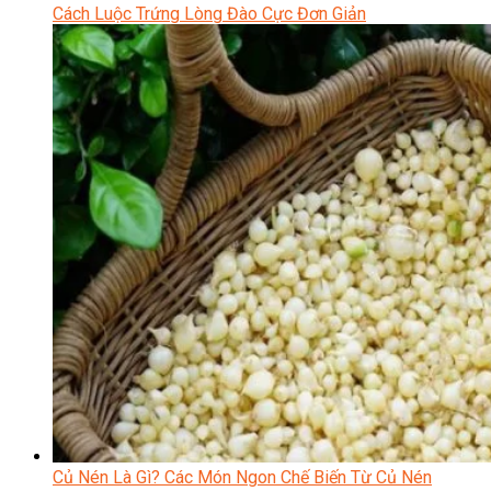
Cách Luộc Trứng Lòng Đào Cực Đơn Giản
Củ Nén Là Gì? Các Món Ngon Chế Biến Từ Củ Nén