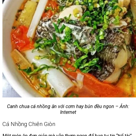
Canh chua cá nhồng ăn với cơm hay bún đều ngon – Ảnh:
Internet
Cá Nhồng Chiên Giòn
Một món ăn đơn giản mà vẫn thơm ngon để bạn tự tin “trổ tài”