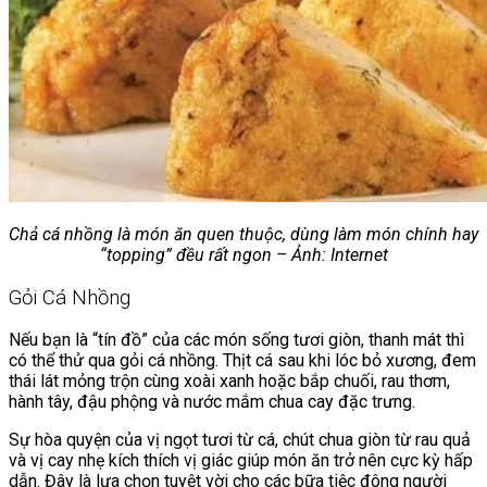
Chả cá nhồng là món ăn quen thuộc, dùng làm món chính hay
“topping” đều rất ngon – Ảnh: Internet
Gỏi Cá Nhồng
Nếu bạn là “tín đồ” của các món sống tươi giòn, thanh mát thì
có thể thử qua gỏi cá nhồng. Thịt cá sau khi lóc bỏ xương, đem
thái lát mỏng trộn cùng xoài xanh hoặc bắp chuối, rau thơm,
hành tây, đậu phộng và nước mắm chua cay đặc trưng.
Sự hòa quyện của vị ngọt tươi từ cá, chút chua giòn từ rau quả
và vị cay nhẹ kích thích vị giác giúp món ăn trở nên cực kỳ hấp
dẫn. Đây là lựa chọn tuyệt vời cho các bữa tiệc đông người