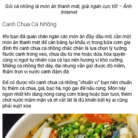
Gỏi cá nhồng là món ăn thanh mát, giải ngán cực tốt – Ảnh:
Internet
Canh Chua Cá Nhồng
Khi bạn đã quán chán ngán các món ăn đầy dầu mỡ, cần một
món ăn thanh mát để cân bằng lại khẩu vị trong bữa cơm gia
đình thì canh chua cá nhồng chắc chắn là lựa chọn lý tưởng.
Nước canh trong veo, chua dịu từ me hoặc dứa, hòa quyện
cùng vị ngọt tự nhiên của cá tạo nên hương vị khó cưỡng.
Miếng cá nhồng thịt dày, dai nhưng vẫn giữ được độ mềm,
thấm trọn vị nước canh đậm đà.
Để có được nồi canh chua cá nhồng “chuẩn vị” bạn nên chuẩn
bị thêm cà chua, giá, bạc hà, ngò gai để nấu cùng. Món này
ngon nhất khi dùng nóng cùng cơm trắng hoặc bún tươi, thêm
chút nước mắm mặn và ớt cắt lát là đủ khiến bất kỳ ai cũng
phải xuýt xoa.