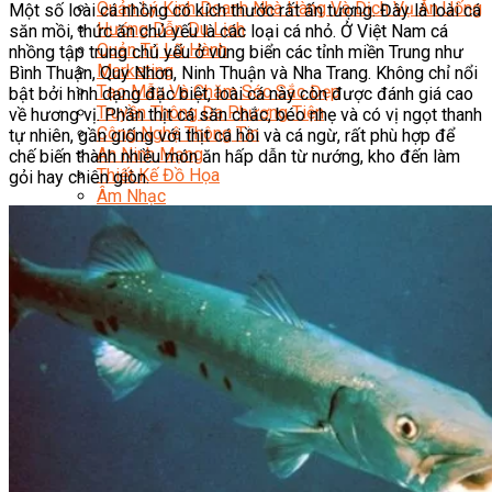
Quản Lý Kinh Doanh Nhà Hàng Và Dịch Vụ Ăn Uống
Một số loài cá nhồng có kích thước rất ấn tượng. Đây là loài cá
Hướng Dẫn Du Lịch
săn mồi, thức ăn chủ yếu là các loại cá nhỏ. Ở Việt Nam cá
Quản Trị Lữ Hành
nhồng tập trung chủ yếu ở vùng biển các tỉnh miền Trung như
Marketing
Bình Thuận, Quy Nhơn, Ninh Thuận và Nha Trang. Không chỉ nổi
Tạo Mẫu Và Chăm Sóc Sắc Đẹp
bật bởi hình dạng đặc biệt, loài cá này còn được đánh giá cao
Truyền Thông Đa Phương Tiện
về hương vị. Phần thịt cá săn chắc, béo nhẹ và có vị ngọt thanh
Công Nghệ Thông Tin
tự nhiên, gần giống với thịt cá hồi và cá ngừ, rất phù hợp để
An Ninh Mạng
chế biến thành nhiều món ăn hấp dẫn từ nướng, kho đến làm
Thiết Kế Đồ Họa
gỏi hay chiên giòn.
Âm Nhạc
Điện Công Nghiệp Và Dân Dụng
Văn Hóa Phổ Thông
Nâng Cao Năng Lực Tiếng Anh – Chuẩn TOEIC
Tin Tức
HỌC BỔNG 2026
Học kỹ năng
Đào Tạo Nghề
Hoạt Động
Văn Hóa Ẩm Thực Việt Nam
Sự Kiện Hướng Nghiệp Á Âu
Siêu Thị ĐVP Market