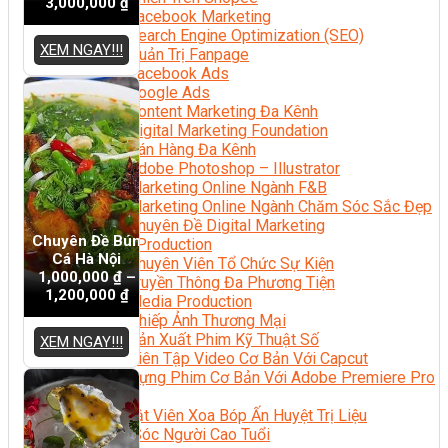
3,000,000
₫
Facebook Marketing
Search Engine Optimization (SEO)
XEM NGAY!!!
Quản Trị Fanpage
Facebook Ads
Google Ads
Content Marketing Đa Kênh
Digital Marketing Foundation
Bán Hàng Đa Kênh
Adobe Photoshop – Illustrator
Marketing Online Ngành F&B
Marketing Online Ngành Chăm Sóc Sắc Đẹp
Chuyên Đề Digital Marketing
Chuyên Đề Bún
Media Production
Cá Hà Nội
Chuyên Viên Tổ Chức Sự Kiện
1,000,000
₫
–
Truyền Thông Đa Phương Tiện
1,200,000
₫
Media Production
Nhiếp Ảnh Thương Mại
Sản Xuất Phim Kỹ Thuật Số
XEM NGAY!!!
Biên Tập Video Cơ Bản Với Capcut
Dựng Phim Cơ Bản Với Adobe Premiere Pro
Sức Khỏe
Kỹ Thuật Viên Xoa Bóp Ấn Huyệt Trị Liệu
Chăm Sóc Người Cao Tuổi