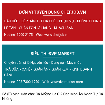
ĐƠN VỊ TUYỂN DỤNG CHEFJOB.VN
ĐẦU BẾP - BẾP BÁNH - PHA CHẾ - PHỤC VỤ - BUỒNG PHÒNG
LỄ TÂN - QUẢN LÝ NHÀ HÀNG - KHÁCH SẠN
Hotline: 1900 2175 - Web:
www.chefjob.vn
SIÊU THỊ ĐVP MARKET
Chuyên bán sỉ lẻ Nguyên liệu - Dụng cụ - Máy móc
TRÀ SỮA - CAFÉ - QUÁN ĂN - QUÁN KEM - KINH DOANH
BÁNH
Hotline: 028 7300 1770 - Web:
www.dvpmarket.com
Có (0) bình luận cho: Cá Nhồng Là Gì? Các Món Ăn Ngon Từ Cá
Nhồng