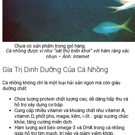
Chưa có sản phẩm trong giỏ hàng.
Giỏ hàng
Chưa có sản phẩm trong giỏ hàng.
Cá nhồng được ví như “sát thủ biển khơi” với hàm răng sắc
nhọn – Ảnh: Internet
Gía Trị Dinh Dưỡng Của Cá Nhồng
Cá nhồng không chỉ là một loại hải sản ngon mà còn giàu
dưỡng chất:
Chứa lượng protein chất lượng cao, dễ dàng hấp thu và
hỗ trợ xây dựng cơ bắp.
Cung cấp nhiều vitamin và khoáng chất như vitamin A,
vitamin D, phốt pho, magie, kẽm, i-ốt… giúp xương chắc
khỏe, tăng cường miễn dịch.
Hàm lượng axit béo omega-3 và DHA trong cá nhồng
giúp hỗ trợ tim mạch, trí não và giảm viêm khớp.