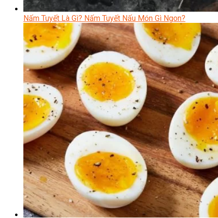
Nấm Tuyết Là Gì? Nấm Tuyết Nấu Món Gì Ngon?