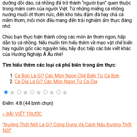
dưỡng dồi dào, cá nhồng đã trở thành “người bạn” quen thuộc
trong mâm cơm của người Việt. Từ những miếng cá nhồng
nướng muối ớt thơm nức, đến kho tiêu đậm đà hay chả cá
mềm thơm, mỗi món đều mang đến trải nghiệm ẩm thực đáng
nhớ.
Chúc bạn thực hiện thành công các món ăn thơm ngon, hấp
dẫn từ cá nhồng. Nếu muốn tìm hiểu thêm về mẹo vặt chế biến
hay nguồn gốc các nguyên liệu, hãy đọc tiếp các bài viết khác
của Hướng Nghiệp Á Âu nhé!
Tìm hiểu thêm các loại cá phổ biến trong ẩm thực:
Cá Bơn Là Gì? Các Món Ngon Chế Biến Từ Cá Bơn
Cá Dìa Là Gì? Các Món Ngon Từ Cá Dìa
☆
☆
☆
☆
☆
Điểm: 4.8 (44 bình chọn)
« BÀI VIẾT TRƯỚC
"Đường Thốt Nốt Là Gì? Công Dụng Và Cách Nấu Đường Thốt
Nốt"