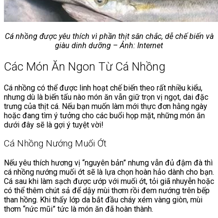
Cá nhồng được yêu thích vì phần thịt săn chắc, dễ chế biến và
giàu dinh dưỡng – Ảnh: Internet
Các Món Ăn Ngon Từ Cá Nhồng
Cá nhồng có thể được linh hoạt chế biến theo rất nhiều kiểu,
nhưng dù là biến tấu nào món ăn vẫn giữ trọn vị ngọt, dai đặc
trưng của thịt cá. Nếu bạn muốn làm mới thực đơn hằng ngày
hoặc đang tìm ý tưởng cho các buổi họp mặt, những món ăn
dưới đây sẽ là gợi ý tuyệt vời!
Cá Nhồng Nướng Muối Ớt
Nếu yêu thích hương vị “nguyên bản” nhưng vẫn đủ đậm đà thì
cá nhồng nướng muối ớt sẽ là lựa chọn hoàn hảo dành cho bạn.
Cá sau khi làm sạch được ướp với muối ớt, tỏi giã nhuyễn hoặc
có thể thêm chút sả để dậy mùi thơm rồi đem nướng trên bếp
than hồng. Khi thấy lớp da bắt đầu cháy xém vàng giòn, mùi
thơm “nức mũi” tức là món ăn đã hoàn thành.