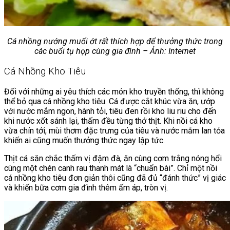
Cá nhồng nướng muối ớt rất thích hợp để thưởng thức trong
các buổi tụ họp cùng gia đình – Ảnh: Internet
Cá Nhồng Kho Tiêu
Đối với những ai yêu thích các món kho truyền thống, thì không
thể bỏ qua cá nhồng kho tiêu. Cá được cắt khúc vừa ăn, ướp
với nước mắm ngon, hành tỏi, tiêu đen rồi kho liu riu cho đến
khi nước xốt sánh lại, thấm đều từng thớ thịt. Khi nồi cá kho
vừa chín tới, mùi thơm đặc trưng của tiêu và nước mắm lan tỏa
khiến ai cũng muốn thưởng thức ngay lập tức.
Thịt cá săn chắc thấm vị đậm đà, ăn cùng cơm trắng nóng hổi
cùng một chén canh rau thanh mát là “chuẩn bài”. Chỉ một nồi
cá nhồng kho tiêu đơn giản thôi cũng đã đủ “đánh thức” vị giác
và khiến bữa cơm gia đình thêm ấm áp, tròn vị.