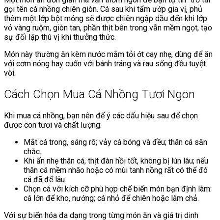
gọi tên cá nhồng chiên giòn. Cá sau khi tẩm ướp gia vị, phủ
thêm một lớp bột mỏng sẽ được chiên ngập dầu đến khi lớp
vỏ vàng ruộm, giòn tan, phần thịt bên trong vẫn mềm ngọt, tạo
sự đối lập thú vị khi thưởng thức.
Món này thường ăn kèm nước mắm tỏi ớt cay nhẹ, dùng để ăn
với cơm nóng hay cuốn với bánh tráng và rau sống đều tuyệt
vời.
Cách Chọn Mua Cá Nhồng Tươi Ngon
Khi mua cá nhồng, bạn nên để ý các dấu hiệu sau để chọn
được con tươi và chất lượng:
Mắt cá trong, sáng rõ; vảy cá bóng và đều; thân cá săn
chắc.
Khi ấn nhẹ thân cá, thịt đàn hồi tốt, không bị lún lâu; nếu
thân cá mềm nhão hoặc có mùi tanh nồng rất có thể đó
cá đã để lâu.
Chọn cá với kích cỡ phù hợp chế biến món bạn định làm:
cá lớn để kho, nướng; cá nhỏ để chiên hoặc làm chả.
Với sự biến hóa đa dạng trong từng món ăn và giá trị dinh