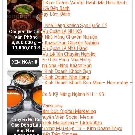
Bí Quyết Kinh Doanh Và Vận Hành Mô Hình Bánh
Chuyên Đề Bếp Bánh
Video Dạy Làm Bánh
Quản Trị NHKS
Quản Trị Nhà Hàng Khách Sạn Quốc Tế
Nghiệp Vụ Quản Lý NH-KS
Chuyên Đề Cơm
Quản Lý Nhà Hàng Chuyên Nghiệp
Văn Phòng
8,800,000
₫
–
Quản Lý Khách Sạn Chuyên Nghiệp
11,000,000
₫
Nghiệp Vụ Quản Lý Nhà Hàng
Nghiệp Vụ Lễ Tân Chuyên Nghiệp
Giám Đốc Điều Hành Nhà Hàng
XEM NGAY!!!
Tiếng Anh Nhà Hàng Khách Sạn
Khởi Sự Kinh Doanh Khách Sạn
Khởi Sự Kinh Doanh Nhà Hàng
Khởi Sự Kinh Doanh Khách Sạn Mini – Homestay –
AirBnB
Kiến Thức & Kỹ Năng Ngành NH – KS
Marketing
Digital Marketing
Giám Đốc Digital Marketing
Chuyên Viên Social Media
Chuyên Đề Cốt
Tiktok Marketing – Tiktok Ads
Các Dòng Lẩu
Thương Mại Điện Tử – Kinh Doanh Thực
Việt Nam
Chiến Trên Shopee