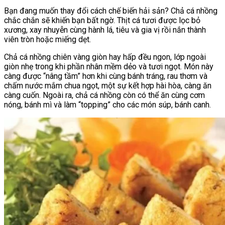
Bạn đang muốn thay đổi cách chế biến hải sản? Chả cá nhồng
chắc chắn sẽ khiến bạn bất ngờ. Thịt cá tươi được lọc bỏ
xương, xay nhuyễn cùng hành lá, tiêu và gia vị rồi nắn thành
viên tròn hoặc miếng dẹt.
Chả cá nhồng chiên vàng giòn hay hấp đều ngon, lớp ngoài
giòn nhẹ trong khi phần nhân mềm dẻo và tươi ngọt. Món này
càng được “nâng tầm” hơn khi cùng bánh tráng, rau thơm và
chấm nước mắm chua ngọt, một sự kết hợp hài hòa, càng ăn
càng cuốn. Ngoài ra, chả cá nhồng còn có thể ăn cùng cơm
nóng, bánh mì và làm “topping” cho các món súp, bánh canh.