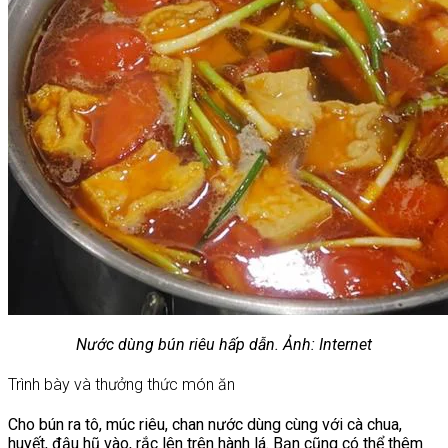
Nước dùng bún riêu hấp dẫn. Ảnh: Internet
Trình bày và thưởng thức món ăn
Cho bún ra tô, múc riêu, chan nước dùng cùng với cà chua,
huyết, đậu hũ vào, rắc lên trên hành lá. Bạn cũng có thể thêm