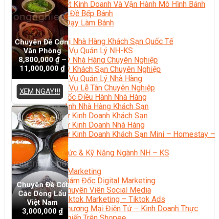
Bí Quyết Kinh Doanh Và Vận Hành Mô Hình Bánh
Chuyên Đề Bếp Bánh
Video Dạy Làm Bánh
Quản Trị NHKS
Quản Trị Nhà Hàng Khách Sạn Quốc Tế
Chuyên Đề Cơm
Nghiệp Vụ Quản Lý NH-KS
Văn Phòng
8,800,000
₫
–
Quản Lý Nhà Hàng Chuyên Nghiệp
11,000,000
₫
Quản Lý Khách Sạn Chuyên Nghiệp
Nghiệp Vụ Quản Lý Nhà Hàng
Nghiệp Vụ Lễ Tân Chuyên Nghiệp
XEM NGAY!!!
Giám Đốc Điều Hành Nhà Hàng
Tiếng Anh Nhà Hàng Khách Sạn
Khởi Sự Kinh Doanh Khách Sạn
Khởi Sự Kinh Doanh Nhà Hàng
Khởi Sự Kinh Doanh Khách Sạn Mini – Homestay –
AirBnB
Kiến Thức & Kỹ Năng Ngành NH – KS
Marketing
Digital Marketing
Giám Đốc Digital Marketing
Chuyên Đề Cốt
Chuyên Viên Social Media
Các Dòng Lẩu
Tiktok Marketing – Tiktok Ads
Việt Nam
Thương Mại Điện Tử – Kinh Doanh Thực
3,000,000
₫
Chiến Trên Shopee