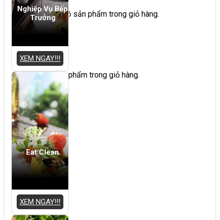
Nghiệp Vụ Bếp
Chưa có sản phẩm trong giỏ hàng.
Trưởng
Giỏ hàng
XEM NGAY!!!
Chưa có sản phẩm trong giỏ hàng.
Eat Clean
XEM NGAY!!!