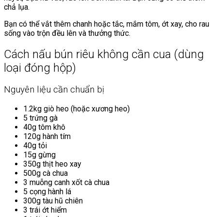
chả lụa.
Bạn có thể vắt thêm chanh hoặc tắc, mắm tôm, ớt xay, cho rau
sống vào trộn đều lên và thưởng thức.
Cách nấu bún riêu không cần cua (dùng
loại đóng hộp)
Nguyên liệu cần chuẩn bị
1.2kg giò heo (hoặc xương heo)
5 trứng gà
40g tôm khô
120g hành tím
40g tỏi
15g gừng
350g thịt heo xay
500g cà chua
3 muỗng canh xốt cà chua
5 cọng hành lá
300g tàu hũ chiên
3 trái ớt hiểm