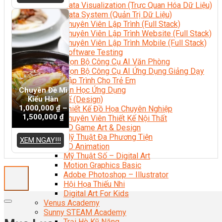
Data Visualization (Trực Quan Hóa Dữ Liệu)
Data System (Quản Trị Dữ Liệu)
Chuyên Viên Lập Trình (Full Stack)
Chuyên Viên Lập Trình Website (Full Stack)
Chuyên Viên Lập Trình Mobile (Full Stack)
Software Testing
Trọn Bộ Công Cụ AI Văn Phòng
Trọn Bộ Công Cụ AI Ứng Dụng Giảng Dạy
Lập Trình Cho Trẻ Em
Tin Học Ứng Dụng
Chuyên Đề Mì
Kiểu Hàn
Thiết Kế (Design)
1,000,000
₫
–
Thiết Kế Đồ Họa Chuyên Nghiệp
1,500,000
₫
Chuyên Viên Thiết Kế Nội Thất
3D Game Art & Design
Mỹ Thuật Đa Phương Tiện
XEM NGAY!!!
3D Animation
Mỹ Thuật Số – Digital Art
Motion Graphics Basic
Adobe Photoshop – Illustrator
Hội Họa Thiếu Nhi
Digital Art For Kids
Venus Academy
Sunny STEAM Academy
Trại Hè Kỹ Năng