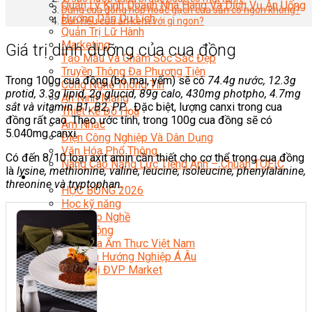
Quản Lý Kinh Doanh Nhà Hàng Và Dịch Vụ Ăn Uống
Dùng cua đóng hộp hoặc gạch cua sẵn có ngon không?
Hướng Dẫn Du Lịch
Bún riêu cua ăn kèm với gì ngon?
Quản Trị Lữ Hành
Marketing
Giá trị dinh dưỡng của cua đồng
Tạo Mẫu Và Chăm Sóc Sắc Đẹp
Truyền Thông Đa Phương Tiện
Trong 100g cua đồng (bỏ mai, yếm) sẽ có
74.4g nước, 12.3g
Công Nghệ Thông Tin
protid, 3.3g lipid, 2g glucid, 89g calo, 430mg photpho, 4.7mg
An Ninh Mạng
sắt và vitamin B1, B2, PP…
Đặc biệt, lượng canxi trong cua
Thiết Kế Đồ Họa
đồng rất cao. Theo ước tính, trong 100g cua đồng sẽ có
Âm Nhạc
5.040mg canxi.
Điện Công Nghiệp Và Dân Dụng
Văn Hóa Phổ Thông
Có đến 8/10 loại axit amin cần thiết cho cơ thể trong cua đồng
Nâng Cao Năng Lực Tiếng Anh – Chuẩn TOEIC
là
lysine, methionine, valine, leucine, isoleucine, phenylalanine,
Tin Tức
threonine và tryptophan.
HỌC BỔNG 2026
Học kỹ năng
Đào Tạo Nghề
Hoạt Động
Văn Hóa Ẩm Thực Việt Nam
Sự Kiện Hướng Nghiệp Á Âu
Siêu Thị ĐVP Market