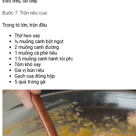
Đảo đều, tắt bếp.
Bước 7: Trộn riêu cua
Trong tô lớn, trộn đều:
Thịt heo xay
½ muỗng canh bột ngọt
2 muỗng canh đường
1 muỗng cà phê tiêu
1.5 muỗng canh hành tỏi phi
Tôm khô xay
Gia vị bún riêu
Gạch cua đóng hộp
5 quả trứng gà