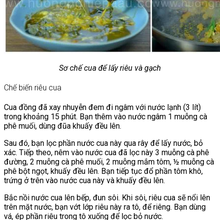
Sơ chế cua để lấy riêu và gạch
Chế biến riêu cua
Cua đồng đã xay nhuyễn đem đi ngâm với nước lạnh (3 lít)
trong khoảng 15 phút. Bạn thêm vào nước ngâm 1 muỗng cà
phê muối, dùng đũa khuấy đều lên.
Sau đó, bạn lọc phần nước cua này qua rây để lấy nước, bỏ
xác. Tiếp theo, nêm vào nước cua đã lọc này 3 muỗng cà phê
đường, 2 muỗng cà phê muối, 2 muỗng mắm tôm, ½ muỗng cà
phê bột ngọt, khuấy đều lên. Bạn tiếp tục đổ phần tôm khô,
trứng ở trên vào nước cua này và khuấy đều lên.
Bắc nồi nước cua lên bếp, đun sôi. Khi sôi, riêu cua sẽ nổi lên
trên mặt nước, bạn vớt lớp riêu này ra tô, để riêng. Bạn dùng
vá, ép phần riêu trong tô xuống để lọc bỏ nước.