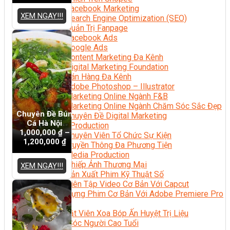
Facebook Marketing
XEM NGAY!!!
Search Engine Optimization (SEO)
Quản Trị Fanpage
Facebook Ads
Google Ads
Content Marketing Đa Kênh
Digital Marketing Foundation
Bán Hàng Đa Kênh
Adobe Photoshop – Illustrator
Marketing Online Ngành F&B
Marketing Online Ngành Chăm Sóc Sắc Đẹp
Chuyên Đề Bún
Chuyên Đề Digital Marketing
Cá Hà Nội
Media Production
1,000,000
₫
–
Chuyên Viên Tổ Chức Sự Kiện
1,200,000
₫
Truyền Thông Đa Phương Tiện
Media Production
Nhiếp Ảnh Thương Mại
XEM NGAY!!!
Sản Xuất Phim Kỹ Thuật Số
Biên Tập Video Cơ Bản Với Capcut
Dựng Phim Cơ Bản Với Adobe Premiere Pro
Sức Khỏe
Kỹ Thuật Viên Xoa Bóp Ấn Huyệt Trị Liệu
Chăm Sóc Người Cao Tuổi