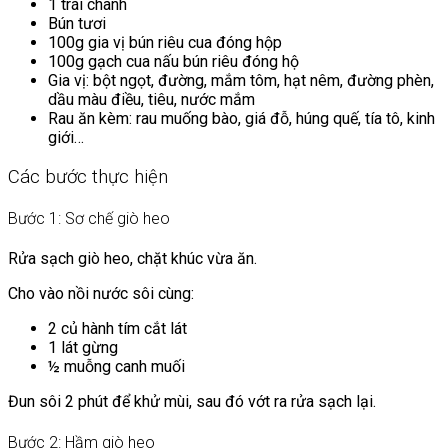
1 trái chanh
Bún tươi
100g gia vị bún riêu cua đóng hộp
100g gạch cua nấu bún riêu đóng hộ
Gia vị: bột ngọt, đường, mắm tôm, hạt nêm, đường phèn,
dầu màu điều, tiêu, nước mắm
Rau ăn kèm: rau muống bào, giá đỗ, húng quế, tía tô, kinh
giới…
Các bước thực hiện
Bước 1: Sơ chế giò heo
Rửa sạch giò heo, chặt khúc vừa ăn.
Cho vào nồi nước sôi cùng:
2 củ hành tím cắt lát
1 lát gừng
½ muỗng canh muối
Đun sôi 2 phút để khử mùi, sau đó vớt ra rửa sạch lại.
Bước 2: Hầm giò heo