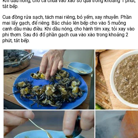
Khi dầu nóng, cho cà chua vào xào sơ qua trong khoảng 1 phút,
tắt bếp.
Cua đồng rửa sạch, tách mai riêng, bỏ yếm, xay nhuyễn. Phần
mai lấy gạch, để riêng. Bắc chảo lên bếp cho vào 5 muỗng
canh dầu màu điều. Khi dầu nóng, cho hành tím xay, tỏi xay vào
phi thơm. Sau đó đổ phần gạch cua vào xào trong khoảng 2
phút, tắt bếp.