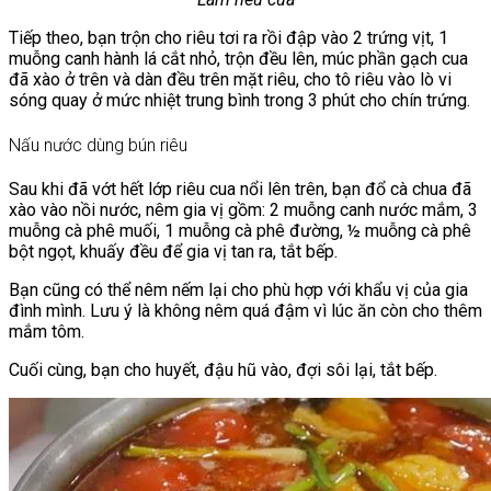
Tiếp theo, bạn trộn cho riêu tơi ra rồi đập vào 2 trứng vịt, 1
muỗng canh hành lá cắt nhỏ, trộn đều lên, múc phần gạch cua
đã xào ở trên và dàn đều trên mặt riêu, cho tô riêu vào lò vi
sóng quay ở mức nhiệt trung bình trong 3 phút cho chín trứng.
Nấu nước dùng bún riêu
Sau khi đã vớt hết lớp riêu cua nổi lên trên, bạn đổ cà chua đã
xào vào nồi nước, nêm gia vị gồm: 2 muỗng canh nước mắm, 3
muỗng cà phê muối, 1 muỗng cà phê đường, ½ muỗng cà phê
bột ngọt, khuấy đều để gia vị tan ra, tắt bếp.
Bạn cũng có thể nêm nếm lại cho phù hợp với khẩu vị của gia
đình mình. Lưu ý là không nêm quá đậm vì lúc ăn còn cho thêm
mắm tôm.
Cuối cùng, bạn cho huyết, đậu hũ vào, đợi sôi lại, tắt bếp.