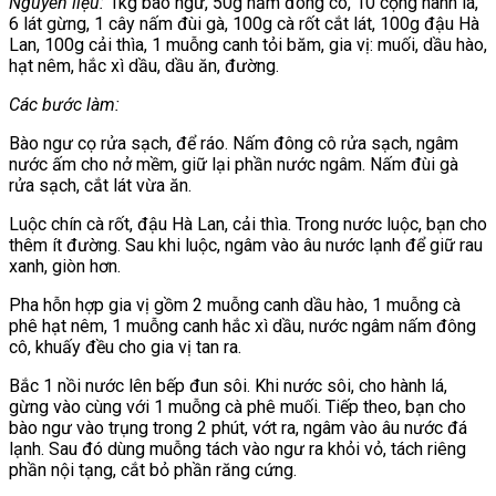
Nguyên liệu:
1kg bào ngư, 50g nấm đông cô, 10 cọng hành lá,
6 lát gừng, 1 cây nấm đùi gà, 100g cà rốt cắt lát, 100g đậu Hà
Lan, 100g cải thìa, 1 muỗng canh tỏi băm, gia vị: muối, dầu hào,
hạt nêm, hắc xì dầu, dầu ăn, đường.
Các bước làm:
Bào ngư cọ rửa sạch, để ráo. Nấm đông cô rửa sạch, ngâm
nước ấm cho nở mềm, giữ lại phần nước ngâm. Nấm đùi gà
rửa sạch, cắt lát vừa ăn.
Luộc chín cà rốt, đậu Hà Lan, cải thìa. Trong nước luộc, bạn cho
thêm ít đường. Sau khi luộc, ngâm vào âu nước lạnh để giữ rau
xanh, giòn hơn.
Pha hỗn hợp gia vị gồm 2 muỗng canh dầu hào, 1 muỗng cà
phê hạt nêm, 1 muỗng canh hắc xì dầu, nước ngâm nấm đông
cô, khuấy đều cho gia vị tan ra.
Bắc 1 nồi nước lên bếp đun sôi. Khi nước sôi, cho hành lá,
gừng vào cùng với 1 muỗng cà phê muối. Tiếp theo, bạn cho
bào ngư vào trụng trong 2 phút, vớt ra, ngâm vào âu nước đá
lạnh. Sau đó dùng muỗng tách vào ngư ra khỏi vỏ, tách riêng
phần nội tạng, cắt bỏ phần răng cứng.