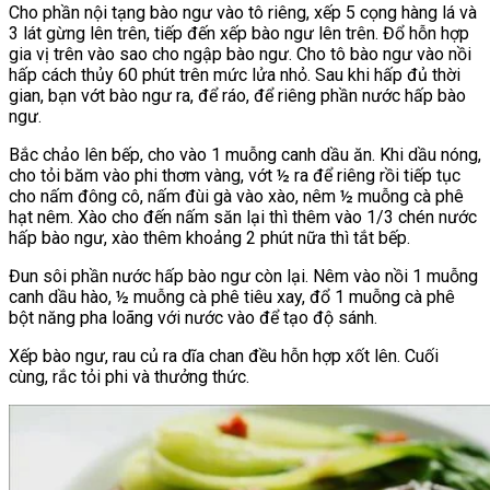
Cho phần nội tạng bào ngư vào tô riêng, xếp 5 cọng hàng lá và
3 lát gừng lên trên, tiếp đến xếp bào ngư lên trên. Đổ hỗn hợp
gia vị trên vào sao cho ngập bào ngư. Cho tô bào ngư vào nồi
hấp cách thủy 60 phút trên mức lửa nhỏ. Sau khi hấp đủ thời
gian, bạn vớt bào ngư ra, để ráo, để riêng phần nước hấp bào
ngư.
Bắc chảo lên bếp, cho vào 1 muỗng canh dầu ăn. Khi dầu nóng,
cho tỏi băm vào phi thơm vàng, vớt ½ ra để riêng rồi tiếp tục
cho nấm đông cô, nấm đùi gà vào xào, nêm ½ muỗng cà phê
hạt nêm. Xào cho đến nấm săn lại thì thêm vào 1/3 chén nước
hấp bào ngư, xào thêm khoảng 2 phút nữa thì tắt bếp.
Đun sôi phần nước hấp bào ngư còn lại. Nêm vào nồi 1 muỗng
canh dầu hào, ½ muỗng cà phê tiêu xay, đổ 1 muỗng cà phê
bột năng pha loãng với nước vào để tạo độ sánh.
Xếp bào ngư, rau củ ra dĩa chan đều hỗn hợp xốt lên. Cuối
cùng, rắc tỏi phi và thưởng thức.