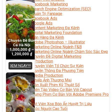
Facebook Marketing
Search Engine Optimization (SEO)
Quản Trị Fanpage
Facebook Ads
Google Ads
Content Marketing Đa Kênh
Digital Marketing Foundation
Bán Hàng Đa Kênh
Chuyên Đề Bún
Adobe Photoshop – Illustrator
Cá Hà Nội
Marketing Online Ngành F&B
1,000,000
₫
–
Marketing Online Ngành Chăm Sóc Sắc Đẹp
1,200,000
₫
Chuyên Đề Digital Marketing
Media Production
XEM NGAY!!!
Chuyên Viên Tổ Chức Sự Kiện
Truyền Thông Đa Phương Tiện
Media Production
Nhiếp Ảnh Thương Mại
Sản Xuất Phim Kỹ Thuật Số
Biên Tập Video Cơ Bản Với Capcut
Dựng Phim Cơ Bản Với Adobe Premiere Pro
Sức Khỏe
Kỹ Thuật Viên Xoa Bóp Ấn Huyệt Trị Liệu
Chăm Sóc Người Cao Tuổi