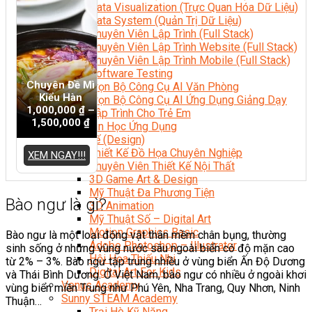
Data Visualization (Trực Quan Hóa Dữ Liệu)
Data System (Quản Trị Dữ Liệu)
Chuyên Viên Lập Trình (Full Stack)
Chuyên Viên Lập Trình Website (Full Stack)
Chuyên Viên Lập Trình Mobile (Full Stack)
Software Testing
Chuyên Đề Mì
Trọn Bộ Công Cụ AI Văn Phòng
Kiểu Hàn
Trọn Bộ Công Cụ AI Ứng Dụng Giảng Dạy
1,000,000
₫
–
Lập Trình Cho Trẻ Em
1,500,000
₫
Tin Học Ứng Dụng
Thiết Kế (Design)
Thiết Kế Đồ Họa Chuyên Nghiệp
XEM NGAY!!!
Chuyên Viên Thiết Kế Nội Thất
3D Game Art & Design
Mỹ Thuật Đa Phương Tiện
Bào ngư là gì?
3D Animation
Mỹ Thuật Số – Digital Art
Motion Graphics Basic
Bào ngư là một loại động vật thân mềm chân bụng, thường
Adobe Photoshop – Illustrator
sinh sống ở những vùng nước sâu ngoài biển có độ mặn cao
Hội Họa Thiếu Nhi
từ 2% – 3%. Bào ngư tập trung nhiều ở vùng biển Ấn Độ Dương
Digital Art For Kids
và Thái Bình Dương. Ở Việt Nam, bào ngư có nhiều ở ngoài khơi
Venus Academy
vùng biển miền Trung như Phú Yên, Nha Trang, Quy Nhơn, Ninh
Sunny STEAM Academy
Thuận…
Trại Hè Kỹ Năng