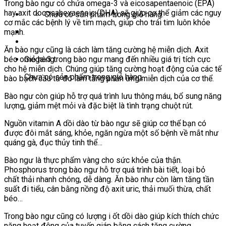
Trong bào ngư có chứa omega-3 và eicosapentaenoic (EPA)
hay axit docosahexaenoic (DHA) sẽ giúp cơ thể giảm các nguy
Chưa có sản phẩm trong giỏ hàng.
cơ mắc các bệnh lý về tim mạch, giúp cho trái tim luôn khỏe
mạnh.
Ăn bào ngư cũng là cách làm tăng cường hệ miễn dịch. Axit
Giỏ hàng
béo omega-3 trong bào ngư mang đến nhiều giá trị tích cực
cho hệ miễn dịch. Chúng giúp tăng cường hoạt động của các tế
Chưa có sản phẩm trong giỏ hàng.
bào bạch cầu từ đó làm tăng phản ứng miễn dịch của cơ thể.
Bào ngư còn giúp hỗ trợ quá trình lưu thông máu, bổ sung năng
lượng, giảm mệt mỏi và đặc biệt là tình trạng chuột rút.
Nguồn vitamin A dồi dào từ bào ngư sẽ giúp cơ thể bạn có
được đôi mắt sáng, khỏe, ngăn ngừa một số bệnh về mắt như
quáng gà, đục thủy tinh thể…
Bào ngư là thực phẩm vàng cho sức khỏe của thận.
Phosphorus trong bào ngư hỗ trợ quá trình bài tiết, loại bỏ
chất thải nhanh chóng, dễ dàng. Ăn bào như còn làm tăng tần
suất đi tiểu, cân bằng nồng độ axit uric, thải muối thừa, chất
béo…
Trong bào ngư cũng có lượng i ốt dồi dào giúp kích thích chức
năng hoạt động của tuyến giáp bằng cách tăng cường