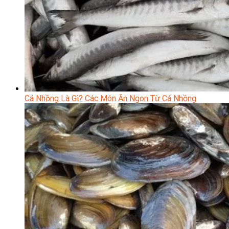
Cá Nhồng Là Gì? Các Món Ăn Ngon Từ Cá Nhồng