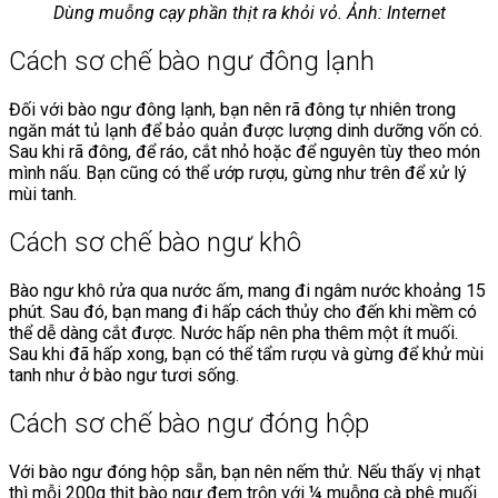
Dùng muỗng cạy phần thịt ra khỏi vỏ. Ảnh: Internet
Cách sơ chế bào ngư đông lạnh
Đối với bào ngư đông lạnh, bạn nên rã đông tự nhiên trong
ngăn mát tủ lạnh để bảo quản được lượng dinh dưỡng vốn có.
Sau khi rã đông, để ráo, cắt nhỏ hoặc để nguyên tùy theo món
mình nấu. Bạn cũng có thể ướp rượu, gừng như trên để xử lý
mùi tanh.
Cách sơ chế bào ngư khô
Bào ngư khô rửa qua nước ấm, mang đi ngâm nước khoảng 15
phút. Sau đó, bạn mang đi hấp cách thủy cho đến khi mềm có
thể dễ dàng cắt được. Nước hấp nên pha thêm một ít muối.
Sau khi đã hấp xong, bạn có thể tẩm rượu và gừng để khử mùi
tanh như ở bào ngư tươi sống.
Cách sơ chế bào ngư đóng hộp
Với bào ngư đóng hộp sẵn, bạn nên nếm thử. Nếu thấy vị nhạt
thì mỗi 200g thịt bào ngư đem trộn với ¼ muỗng cà phê muối