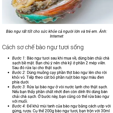
Bào ngư rất tốt cho sức khỏe cả người lớn và trẻ em. Ảnh:
Internet
Cách sơ chế bào ngư tươi sống
Bước 1:
Bào ngư tươi sau khi mua về, dùng bàn chải chà
sạch bề mặt. Bạn chú ý nên chà kỹ ở phần 2 mép viền.
Sau đó rửa lại cho thật sạch.
Bước 2:
Dùng muỗng cạy phần thịt bào ngư lên cho rời
khỏi vỏ. Tiếp theo cắt bỏ phần ruột bào ngư màu đen
phía dưới.
Bước 3:
Rửa lại bào ngư ở vòi nước lạnh cho thật sạch.
Nếu bạn thấy phần chất nhớt đen còn dính thì dùng bàn
chải chà sạch. Ở bước này, bạn cũng có thể rửa bào ngư
với muối.
Bước 4:
Để khử mùi tanh của bào ngư bằng cách ướp với
gừng, rượu. Cụ thể 200g bào ngư tươi, bạn trộn với 30ml