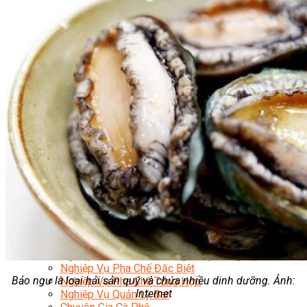
Nghiệp Vụ Quản Lý Bếp
Nghiệp Vụ Cấp Dưỡng
Nghiệp Vụ Bếp Phụ
Điểm Tâm Hồng Kông
Eat Clean
Food Stylist
Master Class
Bếp Gia Đình
Học Nấu Ăn Mở Quán
Chuyên Đề Bếp Nóng
Khởi Sự Kinh Doanh Ngành F&B
Khởi Sự Kinh Doanh Nhà Hàng
Bí Quyết Kinh Doanh và Vận Hành Mô Hình Ẩm
Thực
Video Dạy Nấu Ăn
Pha Chế
Nghiệp Vụ Bar Trưởng
Nghiệp Vụ Bartender Chuyên Nghiệp
Nghiệp Vụ Barista Chuyên Nghiệp
Nghiệp Vụ Flair Bartending Chuyên Nghiệp
Nghiệp Vụ Pha Chế Đặc Biệt
Bảo ngư là loại hải sản quý và chứa nhiều dinh dưỡng. Ảnh:
Nghiệp Vụ Pha Chế Tổng Hợp
Internet
Nghiệp Vụ Quản Lý Bar