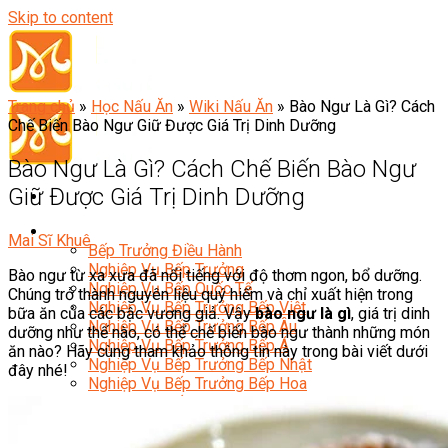
Skip to content
Trang chủ
»
Học Nấu Ăn
»
Wiki Nấu Ăn
»
Bào Ngư Là Gì? Cách
Chế Biến Bào Ngư Giữ Được Giá Trị Dinh Dưỡng
Bào Ngư Là Gì? Cách Chế Biến Bào Ngư
Giữ Được Giá Trị Dinh Dưỡng
Đầu Bếp
Mai Sĩ Khuê
Bếp Trưởng Điều Hành
Nghiệp Vụ Bếp Trưởng
Bào ngư từ xa xưa đã nổi tiếng với độ thơm ngon, bổ dưỡng.
Nghiệp Vụ Bếp Quốc Tế
Chúng trở thành nguyên liệu quý hiếm và chỉ xuất hiện trong
Nghiệp Vụ Bếp Trưởng Bếp Việt
bữa ăn của các bậc vương giả. Vậy
bào ngư là gì
, giá trị dinh
Nghiệp Vụ Bếp Trưởng Bếp Âu
dưỡng như thế nào, có thể chế biến bào ngư thành những món
Nghiệp Vụ Bếp Trưởng Bếp Á
ăn nào? Hãy cùng tham khảo thông tin này trong bài viết dưới
Nghiệp Vụ Bếp Trưởng Bếp Nhật
đây nhé!
Nghiệp Vụ Bếp Trưởng Bếp Hoa
Nghiệp Vụ Bếp Hàn
Nghiệp Vụ Bếp Thái
Nghiệp Vụ Bếp Chay