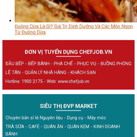
Đuông Dừa Là Gì? Giá Trị Dinh Dưỡng Và Các Món Ngon
Từ Đuông Dừa
ĐƠN VỊ TUYỂN DỤNG CHEFJOB.VN
ĐẦU BẾP - BẾP BÁNH - PHA CHẾ - PHỤC VỤ - BUỒNG PHÒNG
LỄ TÂN - QUẢN LÝ NHÀ HÀNG - KHÁCH SẠN
Hotline: 1900 2175 - Web:
www.chefjob.vn
SIÊU THỊ ĐVP MARKET
Chuyên bán sỉ lẻ Nguyên liệu - Dụng cụ - Máy móc
TRÀ SỮA - CAFÉ - QUÁN ĂN - QUÁN KEM - KINH DOANH
BÁNH