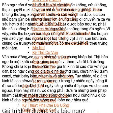
Trại Hè Hướng Nghiệp
Bào ngư còn được biết đến với các tên ốc khổng, cửu khổng,
Chuyên Đề Á Âu Kitchen For Kid & Teen
thạch quyết minh hay hải nhĩ do có hình dạng giống cái tai.
Chuyên Đề Kỹ Năng Sống
Chúng thường sống ở ven biển và các vùng hải đảo, lúc còn
Khóa Học Nấu Ăn Cho Bé
nhỏ bám gần bờ nhưng càng lớn chúng càng di chuyển ra xa và
Hội Họa Thiếu Nhi
sâu hơn ở đá ngầm dưới biển. Để bắt được bào ngư to, phải
Digital Art For Kids
lặn sâu xuống biển, tách chúng ra khỏi những tảng đá ngầm. Vì
Khóa Học Thiết Kế Truyện Tranh Ai
vậy, việc thu hoạch bào ngư cũng rất khó khăn như thu hoạch
Khóa Học Họa Sĩ Ai
yến sào vậy. Bào ngư là một loại động vật sinh sản hữu tính,
Khóa Học Biên Tập Video Với Ai
chúng đẻ trứng vào mùa nóng và có thể đẻ đến cả triệu trứng
Mc Nhí
mỗi năm.
Kỳ Thủ Cờ Vua
Vào mùa đông, cơ quan sinh sản của chúng khép lại. Thịt bào
Lập Trình Cho Trẻ Em
ngư là một khối cứng, giòn, có mùi vị thơm và rất bổ dưỡng.
Robotic trẻ em
Không chỉ là loại thực phẩm có giá trị kinh tế cao đối với ngư
Piano Trẻ Em
dân, bào ngư cũng có giá trị dinh dưỡng cao, chứa nhiều đạm,
Thanh Nhạc Trẻ Em
canxi, chất béo, kẽm, vitamin và phốt pho. Tuy nhiên, vì giá trị
Sơ Cấp Cứu Cho Trẻ Em
kinh tế cao nên số lượng bào ngư trong tự nhiên ngày càng ít
Toán Tư Duy
đi so số lượng đánh bắt ngày càng nhiều để phục vụ cho con
Bếp Gia Đình
người. Hiện nay, nhà nước đang phải đưa ra những biện pháp
Trung Cấp CET
nhằm cải thiện môi trường sống cho bào ngư cũng như giúp
Kỹ Thuật Chế Biến Món Ăn
kinh tế cho người dân trồng nuôi bào ngư hiệu quả.
Kỹ Thuật Làm Bánh
Kỹ Thuật Pha Chế Đồ Uống
Giá trị dinh dưỡng của bào ngư?
Quản Trị Khách Sạn