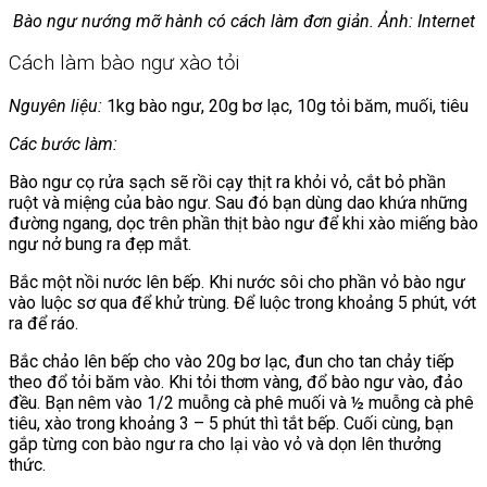
Bào ngư nướng mỡ hành có cách làm đơn giản. Ảnh: Internet
Cách làm bào ngư xào tỏi
Nguyên liệu:
1kg bào ngư, 20g bơ lạc, 10g tỏi băm, muối, tiêu
Các bước làm:
Bào ngư cọ rửa sạch sẽ rồi cạy thịt ra khỏi vỏ, cắt bỏ phần
ruột và miệng của bào ngư. Sau đó bạn dùng dao khứa những
đường ngang, dọc trên phần thịt bào ngư để khi xào miếng bào
ngư nở bung ra đẹp mắt.
Bắc một nồi nước lên bếp. Khi nước sôi cho phần vỏ bào ngư
vào luộc sơ qua để khử trùng. Để luộc trong khoảng 5 phút, vớt
ra để ráo.
Bắc chảo lên bếp cho vào 20g bơ lạc, đun cho tan chảy tiếp
theo đổ tỏi băm vào. Khi tỏi thơm vàng, đổ bào ngư vào, đảo
đều. Bạn nêm vào 1/2 muỗng cà phê muối và ½ muỗng cà phê
tiêu, xào trong khoảng 3 – 5 phút thì tắt bếp. Cuối cùng, bạn
gắp từng con bào ngư ra cho lại vào vỏ và dọn lên thưởng
thức.