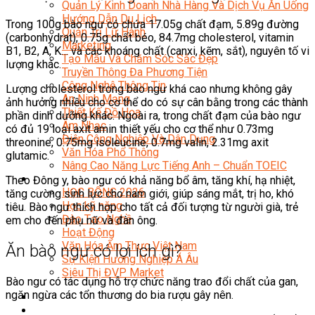
Quản Lý Kinh Doanh Nhà Hàng Và Dịch Vụ Ăn Uống
Hướng Dẫn Du Lịch
Trong 100g bào ngư có chứa 17.05g chất đạm, 5.89g đường
Quản Trị Lữ Hành
(carbonhydrat), 0.75g chất béo, 84.7mg cholesterol, vitamin
Marketing
B1, B2, A, K… và các khoáng chất (canxi, kẽm, sắt), nguyên tố vi
Tạo Mẫu Và Chăm Sóc Sắc Đẹp
lượng khác.
Truyền Thông Đa Phương Tiện
Công Nghệ Thông Tin
Lượng cholesterol trong bào ngư khá cao nhưng không gây
An Ninh Mạng
ảnh hưởng nhiều cho cơ thể do có sự cân bằng trong các thành
Thiết Kế Đồ Họa
phần dinh dưỡng khác. Ngoài ra, trong chất đạm của bào ngư
Âm Nhạc
có đủ 19 loại axit amin thiết yếu cho cơ thể như 0.73mg
Điện Công Nghiệp Và Dân Dụng
threonine, 0.75mg isoleucine, 0.7mg valin, 2.31mg axit
Văn Hóa Phổ Thông
glutamic.
Nâng Cao Năng Lực Tiếng Anh – Chuẩn TOEIC
Tin Tức
Theo Đông y, bào ngư có khả năng bổ âm, tăng khí, hạ nhiệt,
HỌC BỔNG 2026
tăng cường sinh lực cho nam giới, giúp sáng mắt, trị ho, khó
Học kỹ năng
tiêu. Bào ngư thích hợp cho tất cả đối tượng từ người già, trẻ
Đào Tạo Nghề
em cho đến phụ nữ và đàn ông.
Hoạt Động
Văn Hóa Ẩm Thực Việt Nam
Ăn bào ngư có lợi ích gì?
Sự Kiện Hướng Nghiệp Á Âu
Siêu Thị ĐVP Market
Bào ngư có tác dụng hỗ trợ chức năng trao đổi chất của gan,
ngăn ngừa các tổn thương do bia rượu gây nên.