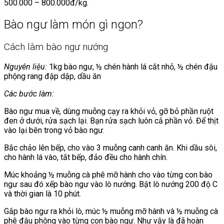
500.000 – 800.000đ/kg.
Bào ngư làm món gì ngon?
Cách làm bào ngư nướng
Nguyên liệu:
1kg bào ngư, ½ chén hành lá cắt nhỏ, ½ chén đậu
phộng rang đập dập, dầu ăn
Các bước làm:
Bào ngư mua về, dùng muỗng cạy ra khỏi vỏ, gỡ bỏ phần ruột
đen ở dưới, rửa sạch lại. Bạn rửa sạch luôn cả phần vỏ. Để thịt
vào lại bên trong vỏ bào ngư.
Bắc chảo lên bếp, cho vào 3 muỗng canh canh ăn. Khi dầu sôi,
cho hành lá vào, tắt bếp, đảo đều cho hành chín.
Múc khoảng ½ muỗng cà phê mỡ hành cho vào từng con bào
ngư sau đó xếp bào ngư vào lò nướng. Bật lò nướng 200 độ C
và thời gian là 10 phút.
Gắp bào ngư ra khỏi lò, múc ½ muỗng mỡ hành và ½ muỗng cà
phê đậu phộng vào từng con bào ngư. Như vậy là đã hoàn