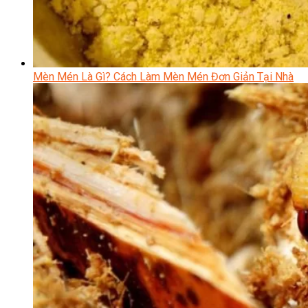
Mèn Mén Là Gì? Cách Làm Mèn Mén Đơn Giản Tại Nhà