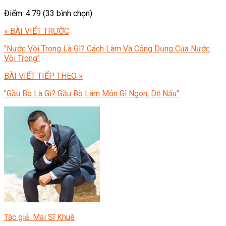
Điểm: 4.79 (33 bình chọn)
« BÀI VIẾT TRƯỚC
"Nước Vôi Trong Là Gì? Cách Làm Và Công Dụng Của Nước
Vôi Trong"
BÀI VIẾT TIẾP THEO »
"Gầu Bò Là Gì? Gầu Bò Làm Món Gì Ngon, Dễ Nấu"
Tác giả: Mai Sĩ Khuê