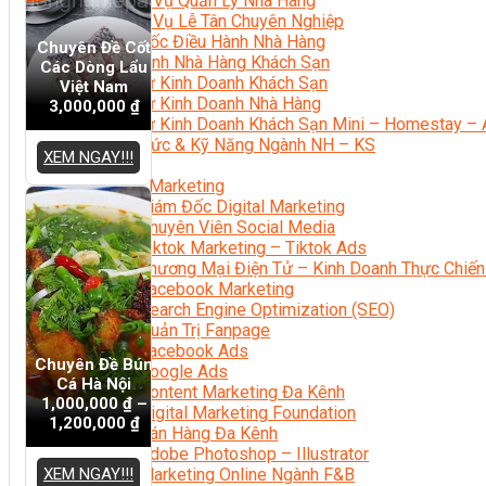
Nghiệp Vụ Quản Lý Nhà Hàng
Nghiệp Vụ Lễ Tân Chuyên Nghiệp
Giám Đốc Điều Hành Nhà Hàng
Chuyên Đề Cốt
Tiếng Anh Nhà Hàng Khách Sạn
Các Dòng Lẩu
Khởi Sự Kinh Doanh Khách Sạn
Việt Nam
Khởi Sự Kinh Doanh Nhà Hàng
3,000,000
₫
Khởi Sự Kinh Doanh Khách Sạn Mini – Homestay – 
Kiến Thức & Kỹ Năng Ngành NH – KS
XEM NGAY!!!
Marketing
Digital Marketing
Giám Đốc Digital Marketing
Chuyên Viên Social Media
Tiktok Marketing – Tiktok Ads
Thương Mại Điện Tử – Kinh Doanh Thực Chiến
Facebook Marketing
Search Engine Optimization (SEO)
Quản Trị Fanpage
Facebook Ads
Chuyên Đề Bún
Google Ads
Cá Hà Nội
Content Marketing Đa Kênh
1,000,000
₫
–
Digital Marketing Foundation
1,200,000
₫
Bán Hàng Đa Kênh
Adobe Photoshop – Illustrator
XEM NGAY!!!
Marketing Online Ngành F&B