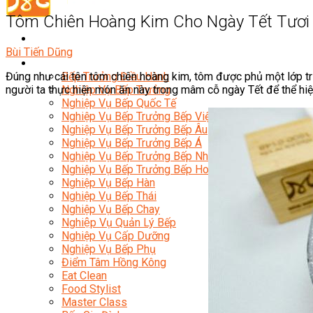
Tôm Chiên Hoàng Kim Cho Ngày Tết Tươi
Bùi Tiến Dũng
Đầu Bếp
Đúng như cái tên tôm chiên hoàng kim, tôm được phủ một lớp tr
Bếp Trưởng Điều Hành
người ta thực hiện món ăn này trong mâm cỗ ngày Tết để thể hi
Nghiệp Vụ Bếp Trưởng
Nghiệp Vụ Bếp Quốc Tế
Nghiệp Vụ Bếp Trưởng Bếp Việt
Nghiệp Vụ Bếp Trưởng Bếp Âu
Nghiệp Vụ Bếp Trưởng Bếp Á
Nghiệp Vụ Bếp Trưởng Bếp Nhật
Nghiệp Vụ Bếp Trưởng Bếp Hoa
Nghiệp Vụ Bếp Hàn
Nghiệp Vụ Bếp Thái
Nghiệp Vụ Bếp Chay
Nghiệp Vụ Quản Lý Bếp
Nghiệp Vụ Cấp Dưỡng
Nghiệp Vụ Bếp Phụ
Điểm Tâm Hồng Kông
Eat Clean
Food Stylist
Master Class