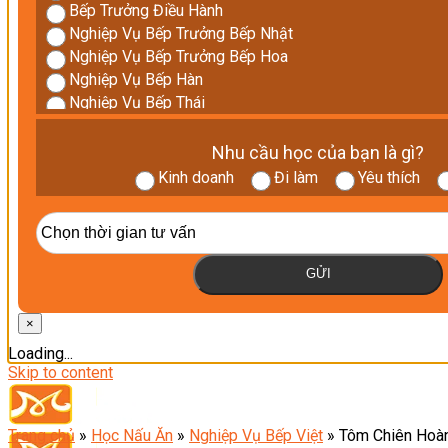
Bếp Trưởng Điều Hành
Nghiệp Vụ Bếp Trưởng Bếp Nhật
Nghiệp Vụ Bếp Trưởng Bếp Hoa
Nghiệp Vụ Bếp Hàn
Nghiệp Vụ Bếp Thái
Nghiệp Vụ Bếp Chay
Nghiệp Vụ Quản Lý Bếp
Nhu cầu học của bạn là gì?
Điểm Tâm Hồng Kông
Kinh doanh
Đi làm
Yêu thích
Eat Clean
Food Stylist
Khởi Sự Kinh Doanh Nhà Hàng
Học Cắt Tỉa Rau Củ Trang Trí
GỬI
Chương Trình Đào Tạo Master Class
Bí Quyết Kinh Doanh Và Vận Hành Mô Hình Ẩm Thực
×
Nghiệp Vụ Cấp Dưỡng
Loading...
Khởi Sự Kinh Doanh Ngành F&B
Skip to content
Bếp Phụ
Trang chủ
»
Học Nấu Ăn
»
Nghiệp Vụ Bếp Việt
»
Tôm Chiên Hoàn