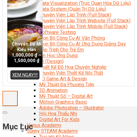
Data Visualization (Trực Quan Hóa Dữ Liệu)
Data System (Quản Trị Dữ Liệu)
Chuyên Viên Lập Trình (Full Stack)
Chuyên Viên Lập Trình Website (Full Stack)
Chuyên Viên Lập Trình Mobile (Full Stack)
Software Testing
Trọn Bộ Công Cụ AI Văn Phòng
Trọn Bộ Công Cụ AI Ứng Dụng Giảng Dạy
Chuyên Đề Mì
Kiểu Hàn
Lập Trình Cho Trẻ Em
1,000,000
₫
–
Tin Học Ứng Dụng
1,500,000
₫
Thiết Kế (Design)
Thiết Kế Đồ Họa Chuyên Nghiệp
Chuyên Viên Thiết Kế Nội Thất
XEM NGAY!!!
3D Game Art & Design
Mỹ Thuật Đa Phương Tiện
3D Animation
Mỹ Thuật Số – Digital Art
Motion Graphics Basic
Adobe Photoshop – Illustrator
Hội Họa Thiếu Nhi
Digital Art For Kids
Mục Lục
Venus Academy
Sunny STEAM Academy
Trại Hè Kỹ Năng