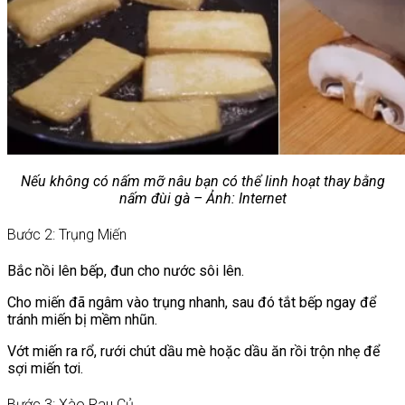
Nếu không có nấm mỡ nâu bạn có thể linh hoạt thay bằng
nấm đùi gà – Ảnh: Internet
Bước 2: Trụng Miến
Bắc nồi lên bếp, đun cho nước sôi lên.
Cho miến đã ngâm vào trụng nhanh, sau đó tắt bếp ngay để
tránh miến bị mềm nhũn.
Vớt miến ra rổ, rưới chút dầu mè hoặc dầu ăn rồi trộn nhẹ để
sợi miến tơi.
Bước 3: Xào Rau Củ