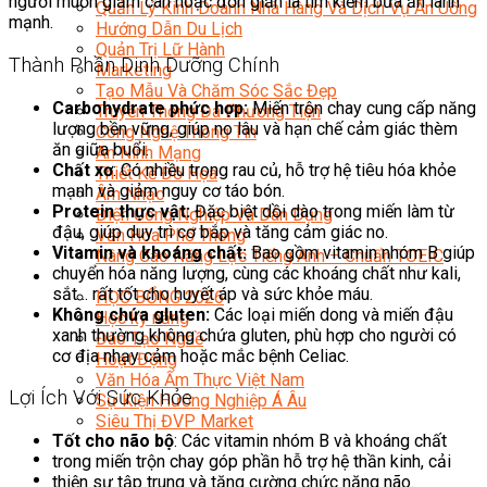
người muốn giảm cân hoặc đơn giản là tìm kiếm bữa ăn lành
Quản Lý Kinh Doanh Nhà Hàng Và Dịch Vụ Ăn Uống
mạnh.
Hướng Dẫn Du Lịch
Quản Trị Lữ Hành
Thành Phần Dinh Dưỡng Chính
Marketing
Tạo Mẫu Và Chăm Sóc Sắc Đẹp
Carbohydrate phức hợp:
Miến trộn chay cung cấp năng
Truyền Thông Đa Phương Tiện
lượng bền vững, giúp no lâu và hạn chế cảm giác thèm
Công Nghệ Thông Tin
ăn giữa buổi.
An Ninh Mạng
Chất xơ
: Có nhiều trong rau củ, hỗ trợ hệ tiêu hóa khỏe
Thiết Kế Đồ Họa
mạnh và giảm nguy cơ táo bón.
Âm Nhạc
Protein thực vật:
Đặc biệt dồi dào trong miến làm từ
Điện Công Nghiệp Và Dân Dụng
đậu, giúp duy trì cơ bắp và tăng cảm giác no.
Văn Hóa Phổ Thông
Vitamin và khoáng chất:
Bao gồm vitamin nhóm B giúp
Nâng Cao Năng Lực Tiếng Anh – Chuẩn TOEIC
chuyển hóa năng lượng, cùng các khoáng chất như kali,
Tin Tức
sắt… rất tốt cho huyết áp và sức khỏe máu.
HỌC BỔNG 2026
Không chứa gluten:
Các loại miến dong và miến đậu
Học kỹ năng
xanh thường không chứa gluten, phù hợp cho người có
Đào Tạo Nghề
cơ địa nhạy cảm hoặc mắc bệnh Celiac.
Hoạt Động
Văn Hóa Ẩm Thực Việt Nam
Lợi Ích Với Sức Khỏe
Sự Kiện Hướng Nghiệp Á Âu
Siêu Thị ĐVP Market
Tốt cho não bộ
: Các vitamin nhóm B và khoáng chất
trong miến trộn chay góp phần hỗ trợ hệ thần kinh, cải
thiện sự tập trung và tăng cường chức năng não.