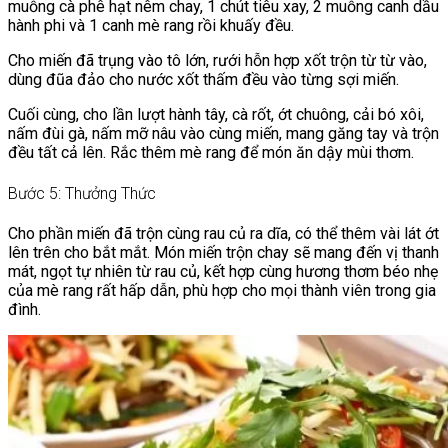
muỗng cà phê hạt nêm chay, 1 chút tiêu xay, 2 muỗng canh dầu
hành phi và 1 canh mè rang rồi khuấy đều.
Cho miến đã trụng vào tô lớn, rưới hỗn hợp xốt trộn từ từ vào,
dùng đũa đảo cho nước xốt thấm đều vào từng sợi miến.
Cuối cùng, cho lần lượt hành tây, cà rốt, ớt chuông, cải bó xôi,
nấm đùi gà, nấm mỡ nâu vào cùng miến, mang găng tay và trộn
đều tất cả lên. Rắc thêm mè rang để món ăn dậy mùi thơm.
Bước 5: Thưởng Thức
Cho phần miến đã trộn cùng rau củ ra dĩa, có thể thêm vài lát ớt
lên trên cho bắt mắt. Món miến trộn chay sẽ mang đến vị thanh
mát, ngọt tự nhiên từ rau củ, kết hợp cùng hương thơm béo nhẹ
của mè rang rất hấp dẫn, phù hợp cho mọi thành viên trong gia
đình.