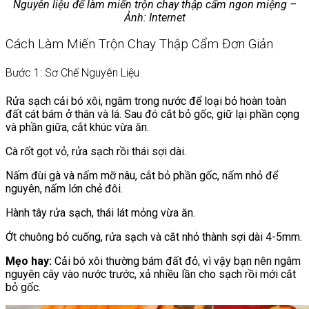
Nguyên liệu để làm miến trộn chay thập cẩm ngon miệng –
Ảnh: Internet
Cách Làm Miến Trộn Chay Thập Cẩm Đơn Giản
Bước 1: Sơ Chế Nguyên Liệu
Rửa sạch cải bó xôi, ngâm trong nước để loại bỏ hoàn toàn
đất cát bám ở thân và lá. Sau đó cắt bỏ gốc, giữ lại phần cọng
và phần giữa, cắt khúc vừa ăn.
Cà rốt gọt vỏ, rửa sạch rồi thái sợi dài.
Nấm đùi gà và nấm mỡ nâu, cắt bỏ phần gốc, nấm nhỏ để
nguyên, nấm lớn chẻ đôi.
Hành tây rửa sạch, thái lát mỏng vừa ăn.
Ớt chuông bỏ cuống, rửa sạch và cắt nhỏ thành sợi dài 4-5mm.
Mẹo hay:
Cải bó xôi thường bám đất đỏ, vì vậy bạn nên ngâm
nguyên cây vào nước trước, xả nhiều lần cho sạch rồi mới cắt
bỏ gốc.