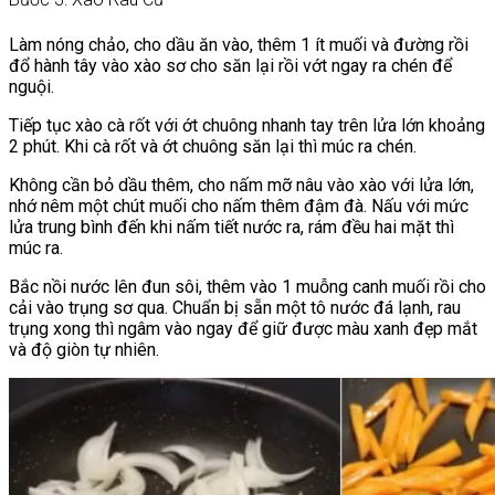
Làm nóng chảo, cho dầu ăn vào, thêm 1 ít muối và đường rồi
đổ hành tây vào xào sơ cho săn lại rồi vớt ngay ra chén để
nguội.
Tiếp tục xào cà rốt với ớt chuông nhanh tay trên lửa lớn khoảng
2 phút. Khi cà rốt và ớt chuông săn lại thì múc ra chén.
Không cần bỏ dầu thêm, cho nấm mỡ nâu vào xào với lửa lớn,
nhớ nêm một chút muối cho nấm thêm đậm đà. Nấu với mức
lửa trung bình đến khi nấm tiết nước ra, rám đều hai mặt thì
múc ra.
Bắc nồi nước lên đun sôi, thêm vào 1 muỗng canh muối rồi cho
cải vào trụng sơ qua. Chuẩn bị sẵn một tô nước đá lạnh, rau
trụng xong thì ngâm vào ngay để giữ được màu xanh đẹp mắt
và độ giòn tự nhiên.