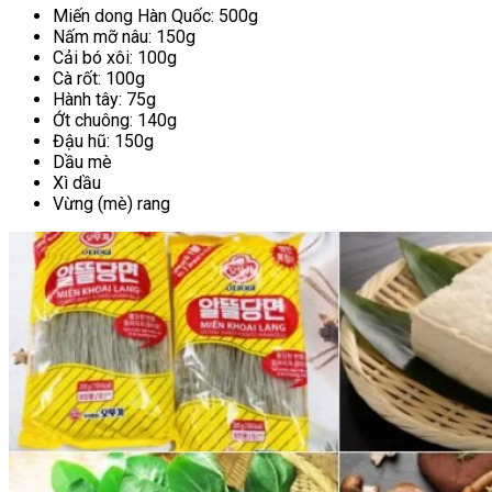
Miến dong Hàn Quốc: 500g
Nấm mỡ nâu: 150g
Cải bó xôi: 100g
Cà rốt: 100g
Hành tây: 75g
Ớt chuông: 140g
Đậu hũ: 150g
Dầu mè
Xì dầu
Vừng (mè) rang