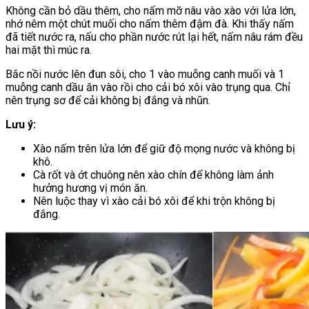
Không cần bỏ dầu thêm, cho nấm mỡ nâu vào xào với lửa lớn,
nhớ nêm một chút muối cho nấm thêm đậm đà. Khi thấy nấm
đã tiết nước ra, nấu cho phần nước rút lại hết, nấm nâu rám đều
hai mặt thì múc ra.
Bắc nồi nước lên đun sôi, cho 1 vào muỗng canh muối và 1
muỗng canh dầu ăn vào rồi cho cải bó xôi vào trụng qua. Chỉ
nên trụng sơ để cải không bị đắng và nhũn.
Lưu ý:
Xào nấm trên lửa lớn để giữ độ mọng nước và không bị
khô.
Cà rốt và ớt chuông nên xào chín để không làm ảnh
hưởng hương vị món ăn.
Nên luộc thay vì xào cải bó xôi để khi trộn không bị
đắng.