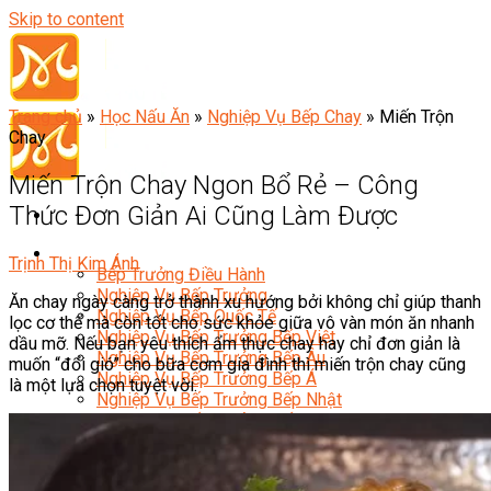
Skip to content
Trang chủ
»
Học Nấu Ăn
»
Nghiệp Vụ Bếp Chay
»
Miến Trộn
Chay
Miến Trộn Chay Ngon Bổ Rẻ – Công
Thức Đơn Giản Ai Cũng Làm Được
Đầu Bếp
Trịnh Thị Kim Ánh
Bếp Trưởng Điều Hành
Nghiệp Vụ Bếp Trưởng
Ăn chay ngày càng trở thành xu hướng bởi không chỉ giúp thanh
Nghiệp Vụ Bếp Quốc Tế
lọc cơ thể mà còn tốt cho sức khỏe giữa vô vàn món ăn nhanh
Nghiệp Vụ Bếp Trưởng Bếp Việt
dầu mỡ. Nếu bạn yêu thích ẩm thực chay hay chỉ đơn giản là
Nghiệp Vụ Bếp Trưởng Bếp Âu
muốn “đổi gió” cho bữa cơm gia đình thì miến trộn chay cũng
Nghiệp Vụ Bếp Trưởng Bếp Á
là một lựa chọn tuyệt vời.
Nghiệp Vụ Bếp Trưởng Bếp Nhật
Nghiệp Vụ Bếp Trưởng Bếp Hoa
Nghiệp Vụ Bếp Hàn
Nghiệp Vụ Bếp Thái
Nghiệp Vụ Bếp Chay