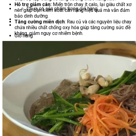
Hỗ trợ giảm cân:
Miến trộn chay ít calo, lại giàu chất xơ
Chưa có sản phẩm trong giỏ hàng.
nên giúp bạn kiểm soát cân nặng hiệu quả mà vẫn đảm
bảo dinh dưỡng.
Tăng cường miễn dịch
: Rau củ và các nguyên liệu chay
chứa nhiều chất chống oxy hóa giúp tăng cường sức đề
kháng, giảm nguy cơ nhiễm bệnh.
Giỏ hàng
Chưa có sản phẩm trong giỏ hàng.