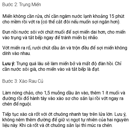
Bước 2: Trụng Miến
Miến không cần rửa, chỉ cần ngâm nước lạnh khoảng 15 phút
cho mềm rồi vớt ra (có thể cắt đôi nếu muốn sợi ngắn hơn).
Đun nồi nước sôi với chút muối để sợi miến dai hơn, cho miến
vào trụng và tắt bếp ngay để tránh miến bị nhão.
Vớt miến ra rổ, rưới chút dầu ăn và trộn đều để sợi miến không
dính vào nhau.
Lưu ý:
Trụng quá lâu sẽ làm miến bở và mất độ đàn hồi. Chỉ
cần nước sôi già, cho miến vào và tắt bếp là đạt.
Bước 3: Xào Rau Củ
Làm nóng chảo, cho 1,5 muỗng dầu ăn vào, thêm 1 ít muối và
đường rồi đổ hành tây vào xào sơ cho săn lại rồi vớt ngay ra
chén để nguội.
Tiếp tục xào cà rốt với ớt chuông nhanh tay trên lửa lớn. Lưu ý,
không nêm thêm đường để giữ vị ngọt tự nhiên của hai nguyên
liệu này. Khi cà rốt và ớt chuông săn lại thì múc ra chén.