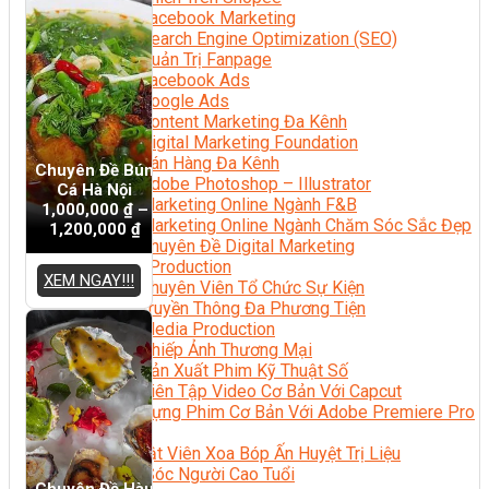
Facebook Marketing
Search Engine Optimization (SEO)
Quản Trị Fanpage
Facebook Ads
Google Ads
Content Marketing Đa Kênh
Digital Marketing Foundation
Bán Hàng Đa Kênh
Chuyên Đề Bún
Adobe Photoshop – Illustrator
Cá Hà Nội
Marketing Online Ngành F&B
1,000,000
₫
–
Marketing Online Ngành Chăm Sóc Sắc Đẹp
1,200,000
₫
Chuyên Đề Digital Marketing
Media Production
XEM NGAY!!!
Chuyên Viên Tổ Chức Sự Kiện
Truyền Thông Đa Phương Tiện
Media Production
Nhiếp Ảnh Thương Mại
Sản Xuất Phim Kỹ Thuật Số
Biên Tập Video Cơ Bản Với Capcut
Dựng Phim Cơ Bản Với Adobe Premiere Pro
Sức Khỏe
Kỹ Thuật Viên Xoa Bóp Ấn Huyệt Trị Liệu
Chăm Sóc Người Cao Tuổi
Chuyên Đề Hàu