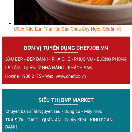
Cách Nấu Bún Thái Hải Sản Chua Cay Ngon Chuẩn Vị
ĐƠN VỊ TUYỂN DỤNG CHEFJOB.VN
ĐẦU BẾP - BẾP BÁNH - PHA CHẾ - PHỤC VỤ - BUỒNG PHÒNG
LỄ TÂN - QUẢN LÝ NHÀ HÀNG - KHÁCH SẠN
Hotline: 1900 2175 - Web:
www.chefjob.vn
SIÊU THỊ ĐVP MARKET
Chuyên bán sỉ lẻ Nguyên liệu - Dụng cụ - Máy móc
TRÀ SỮA - CAFÉ - QUÁN ĂN - QUÁN KEM - KINH DOANH
BÁNH