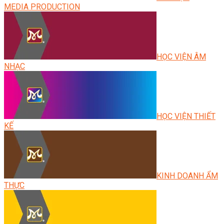
MEDIA PRODUCTION
HỌC VIỆN ÂM
NHẠC
HỌC VIỆN THIẾT
KẾ
KINH DOANH ẨM
THỰC