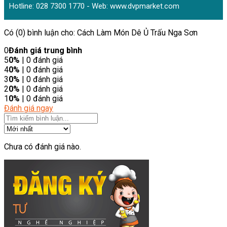
Hotline: 028 7300 1770 - Web:
www.dvpmarket.com
Có (0) bình luận cho: Cách Làm Món Dê Ủ Trấu Nga Sơn
0
Đánh giá trung bình
5
0%
| 0 đánh giá
4
0%
| 0 đánh giá
3
0%
| 0 đánh giá
2
0%
| 0 đánh giá
1
0%
| 0 đánh giá
Đánh giá ngay
Chưa có đánh giá nào.