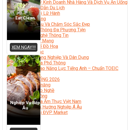
Quản Lý Kinh Doanh Nhà Hàng Và Dịch Vụ Ăn Uống
Hướng Dẫn Du Lịch
Quản Trị Lữ Hành
Eat Clean
Marketing
Tạo Mẫu Và Chăm Sóc Sắc Đẹp
Truyền Thông Đa Phương Tiện
Công Nghệ Thông Tin
An Ninh Mạng
Thiết Kế Đồ Họa
XEM NGAY!!!
Âm Nhạc
Điện Công Nghiệp Và Dân Dụng
Văn Hóa Phổ Thông
Nâng Cao Năng Lực Tiếng Anh – Chuẩn TOEIC
Tin Tức
HỌC BỔNG 2026
Học kỹ năng
Đào Tạo Nghề
Hoạt Động
Văn Hóa Ẩm Thực Việt Nam
Nghiệp Vụ Bếp
Sự Kiện Hướng Nghiệp Á Âu
Âu
Siêu Thị ĐVP Market