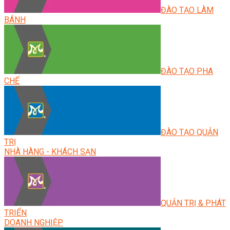
ĐÀO TẠO LÀM
BÁNH
ĐÀO TẠO PHA
CHẾ
ĐÀO TẠO QUẢN
TRỊ
NHÀ HÀNG - KHÁCH SẠN
QUẢN TRỊ & PHÁT
TRIỂN
DOANH NGHIỆP