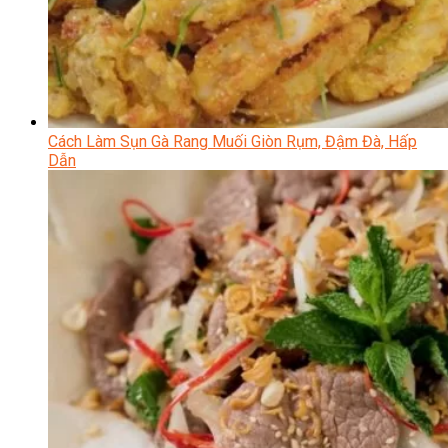
Cách Làm Sụn Gà Rang Muối Giòn Rụm, Đậm Đà, Hấp
Dẫn