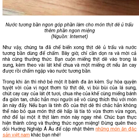
Nước tương bần ngon góp phần làm cho món thịt dê ủ trấu
thêm phần ngon miệng
(Nguồn: Internet)
Như vậy, chúng ta đã chế biến xong thịt dê ủ trấu và nước
tương bần dùng để chấm. Bây giờ, chỉ cần dọn ra và mời cả
nhà cùng thưởng thức. Bạn cuộn miếng thịt dê vào trong lá
sung, kèm theo vài lát khế chua và một miếng ớt nếu ăn cay
được rồi chấm ngập vào nước tương bần.
Trong khi ăn thì nhớ bẻ một ít bánh đa ăn kèm. Sự hòa quyện
tuyệt vời của vị ngọt thơm từ thịt dê, vị bùi bùi của lá sung,
chút cay cay của lát ớt tươi, chua nhẹ của khế cùng miếng bánh
đa giòn tan, chắc hẳn mọi người sẽ vô cùng thích thú với món
ăn này đấy. Nếu bạn là tính đồ của thịt dê thì chắc hẳn không
thể nào bỏ qua món thịt dê hấp lá tía tô vừa thơm vừa ngon,
nhớ để lại một ít thịt làm món này ngay nhé. Chúc bạn thực
hiện thành công và thưởng thức ngọn miệng! Đừng quên theo
dỏi Hướng Nghiệp Á Âu để cập nhật thêm
những món ăn đặc
sản việt nam
khác bạn nhé!