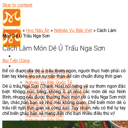
Skip to content
Trang chủ
»
Học Nấu Ăn
»
Nghiệp Vụ Bếp Việt
»
Cách Làm
Món Dê Ủ Trấu Nga Sơn
Cách Làm Món Dê Ủ Trấu Nga Sơn
Bùi Tiến Dũng
Đầu Bếp
Để có được dĩa dê ủ trấu thơm ngon, người thực hiện phải có
Bếp Trưởng Điều Hành
bàn tay khéo léo và sự cẩn thận để căn chuẩn đúng thời gian.
Nghiệp Vụ Bếp Trưởng
Nghiệp Vụ Bếp Quốc Tế
Dê ủ trấu Nga Sơn (Thanh Hóa) nổi tiếng về sự thơm ngon đặc
Nghiệp Vụ Bếp Trưởng Bếp Việt
biệt. Không nức tiếng, không ồ ạt như các món dê núi Ninh
Nghiệp Vụ Bếp Trưởng Bếp Âu
Bình, nhưng nếu được thưởng thức món dê ủ trấu Nga Sơn một
Nghiệp Vụ Bếp Trưởng Bếp Á
lần, chắc hẳn bạn sẽ nhớ mãi không quên. Chế biến món dê ủ
Nghiệp Vụ Bếp Trưởng Bếp Nhật
trấu rất mất thời gian và công sức. Tuy nhiên, nếu có thể tự tay
Nghiệp Vụ Bếp Trưởng Bếp Hoa
chế biến chắc hẳn sẽ mang đến cho bạn nhiều điều thú vị!
Nghiệp Vụ Bếp Hàn
Nghiệp Vụ Bếp Thái
Nghiệp Vụ Bếp Chay