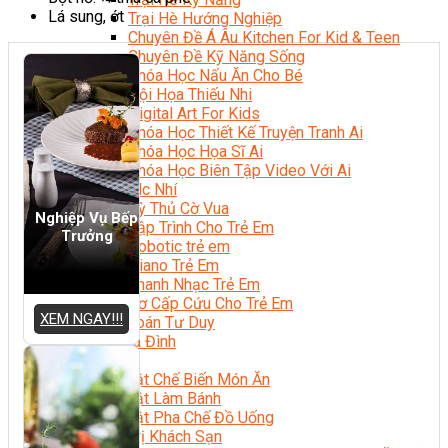
Lá sung, ớt
Trại Hè Hướng Nghiệp
Chuyên Đề Á Âu Kitchen For Kid & Teen
Chuyên Đề Kỹ Năng Sống
Khóa Học Nấu Ăn Cho Bé
Hội Họa Thiếu Nhi
Digital Art For Kids
Khóa Học Thiết Kế Truyện Tranh Ai
Khóa Học Họa Sĩ Ai
Khóa Học Biên Tập Video Với Ai
Mc Nhí
Kỳ Thủ Cờ Vua
Nghiệp Vụ Bếp
Lập Trình Cho Trẻ Em
Trưởng
Robotic trẻ em
Piano Trẻ Em
Thanh Nhạc Trẻ Em
Sơ Cấp Cứu Cho Trẻ Em
XEM NGAY!!!
Toán Tư Duy
Bếp Gia Đình
Trung Cấp CET
Kỹ Thuật Chế Biến Món Ăn
Kỹ Thuật Làm Bánh
Kỹ Thuật Pha Chế Đồ Uống
Quản Trị Khách Sạn