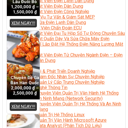
Kỹ Thuật Viên Điện Lạnh Dân Dụng
Lẩu Đuôi Bò
Kỹ Thuật Viên Điện Dân Dụng
1,200,000
₫
–
Kỹ Thuật Viên Điện Công Nghiệp
1,500,000
₫
Nghiệp Vụ Tư Vấn & Giám Sát MEP
Sửa Chữa Điện Lạnh Dân Dụng
XEM NGAY!!!
Chuyên Viên Chẩn Đoán ECU
Kỹ Thuật Viên Đại Tu Hộp Số Tự Động Chuyên Sâu
Kỹ Thuật Quấn Dây Và Sửa Chữa Máy Điện
Thiết Kế Lắp Đặt Hệ Thống Điện Năng Lượng Mặt
Trời
Kỹ Thuật Viên Điện Tử Chuyên Ngành Điện – Điện
Lạnh Dân Dụng
Ngành Khác
Quản Trị & Phát Triển Doanh Nghiệp
Giám Đốc Nhân Sự Chuyên Nghiệp
Chuyên Đề Gà
Quản Lý Cấp Trung Chuyên Nghiệp
Rán Hàn Quốc
Công Nghệ Thông Tin
2,000,000
₫
–
Chuyên Viên Quản Trị Vận Hành Hệ Thống
2,500,000
₫
An Ninh Mạng (Network Security)
Chuyên Viên Quản Trị Hệ Thống Và An Ninh
XEM NGAY!!!
Mạng
Quản Trị Hệ Thống Linux
Quản Trị Vận Hành Microsoft Azure
Data Analyst (Phân Tích Dữ Liệu)