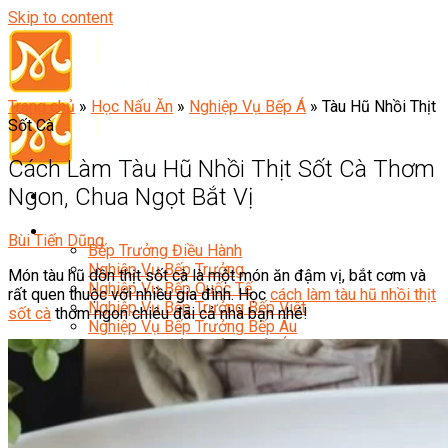
Skip to content
Trang chủ
»
Học Nấu Ăn
»
Nghiệp Vụ Bếp Á
»
Tàu Hũ Nhồi Thịt
Sốt Cà
Cách Làm Tàu Hũ Nhồi Thịt Sốt Cà Thơm
Ngon, Chua Ngọt Bắt Vị
Đầu Bếp
Bùi Tiến Dũng
Bếp Trưởng Điều Hành
Nghiệp Vụ Bếp Trưởng
Món tàu hũ dồn thịt sốt cà là một món ăn đậm vị, bắt cơm và
Nghiệp Vụ Bếp Quốc Tế
rất quen thuộc với nhiều gia đình. Học
cách làm tàu hũ nhồi thịt
Nghiệp Vụ Bếp Trưởng Bếp Việt
sốt cà
thơm ngon chiêu đãi cả nhà bạn nhé!
Nghiệp Vụ Bếp Trưởng Bếp Âu
Nghiệp Vụ Bếp Trưởng Bếp Á
Nghiệp Vụ Bếp Trưởng Bếp Nhật
Nghiệp Vụ Bếp Trưởng Bếp Hoa
Nghiệp Vụ Bếp Hàn
Nghiệp Vụ Bếp Thái
Nghiệp Vụ Bếp Chay