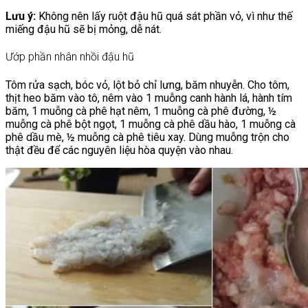
Lưu ý:
Không nên lấy ruột đậu hũ quá sát phần vỏ, vì như thế
miếng đậu hũ sẽ bị mỏng, dễ nát.
Ướp phần nhân nhồi đậu hũ
Tôm rửa sạch, bóc vỏ, lột bỏ chỉ lưng, băm nhuyễn. Cho tôm,
thịt heo băm vào tô, nêm vào 1 muỗng canh hành lá, hành tím
băm, 1 muỗng cà phê hạt nêm, 1 muỗng cà phê đường, ½
muỗng cà phê bột ngọt, 1 muỗng cà phê dầu hào, 1 muỗng cà
phê dầu mè, ½ muỗng cà phê tiêu xay. Dùng muỗng trộn cho
thật đều để các nguyên liệu hòa quyện vào nhau.