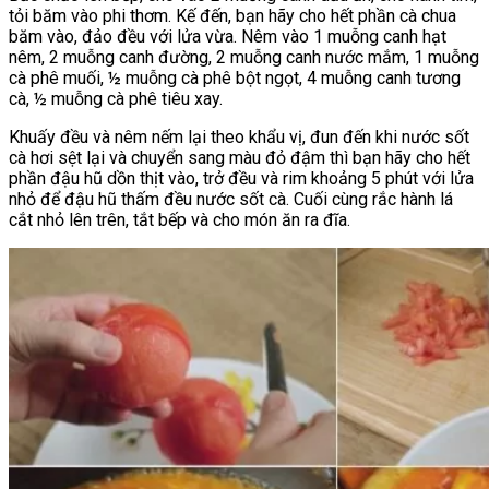
tỏi băm vào phi thơm. Kế đến, bạn hãy cho hết phần cà chua
băm vào, đảo đều với lửa vừa. Nêm vào 1 muỗng canh hạt
nêm, 2 muỗng canh đường, 2 muỗng canh nước mắm, 1 muỗng
cà phê muối, ½ muỗng cà phê bột ngọt, 4 muỗng canh tương
cà, ½ muỗng cà phê tiêu xay.
Khuấy đều và nêm nếm lại theo khẩu vị, đun đến khi nước sốt
cà hơi sệt lại và chuyển sang màu đỏ đậm thì bạn hãy cho hết
phần đậu hũ dồn thịt vào, trở đều và rim khoảng 5 phút với lửa
nhỏ để đậu hũ thấm đều nước sốt cà. Cuối cùng rắc hành lá
cắt nhỏ lên trên, tắt bếp và cho món ăn ra đĩa.