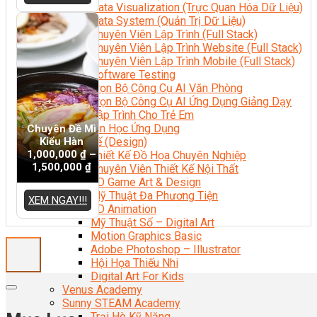
Data Visualization (Trực Quan Hóa Dữ Liệu)
Data System (Quản Trị Dữ Liệu)
Chuyên Viên Lập Trình (Full Stack)
Chuyên Viên Lập Trình Website (Full Stack)
Chuyên Viên Lập Trình Mobile (Full Stack)
Software Testing
Trọn Bộ Công Cụ AI Văn Phòng
Trọn Bộ Công Cụ AI Ứng Dụng Giảng Dạy
Lập Trình Cho Trẻ Em
Tin Học Ứng Dụng
Chuyên Đề Mì
Kiểu Hàn
Thiết Kế (Design)
1,000,000
₫
–
Thiết Kế Đồ Họa Chuyên Nghiệp
1,500,000
₫
Chuyên Viên Thiết Kế Nội Thất
3D Game Art & Design
Mỹ Thuật Đa Phương Tiện
XEM NGAY!!!
3D Animation
Mỹ Thuật Số – Digital Art
Motion Graphics Basic
Adobe Photoshop – Illustrator
Hội Họa Thiếu Nhi
Digital Art For Kids
Venus Academy
Sunny STEAM Academy
Trại Hè Kỹ Năng