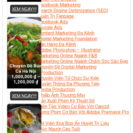
Facebook Marketing
XEM NGAY!!!
Search Engine Optimization (SEO)
Quản Trị Fanpage
Facebook Ads
Google Ads
Content Marketing Đa Kênh
Digital Marketing Foundation
Bán Hàng Đa Kênh
Adobe Photoshop – Illustrator
Marketing Online Ngành F&B
Marketing Online Ngành Chăm Sóc Sắc Đẹp
Chuyên Đề Bún
Chuyên Đề Digital Marketing
Cá Hà Nội
Media Production
1,000,000
₫
–
Chuyên Viên Tổ Chức Sự Kiện
1,200,000
₫
Truyền Thông Đa Phương Tiện
Media Production
Nhiếp Ảnh Thương Mại
XEM NGAY!!!
Sản Xuất Phim Kỹ Thuật Số
Biên Tập Video Cơ Bản Với Capcut
Dựng Phim Cơ Bản Với Adobe Premiere Pro
Sức Khỏe
Kỹ Thuật Viên Xoa Bóp Ấn Huyệt Trị Liệu
Chăm Sóc Người Cao Tuổi