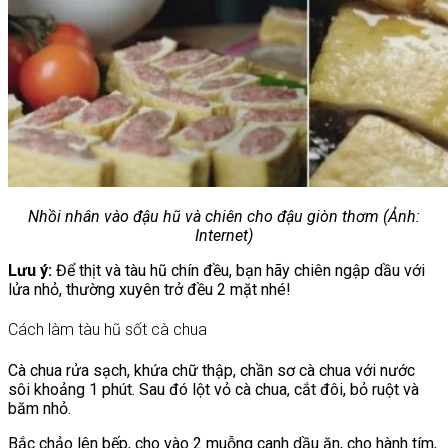
Nhồi nhân vào đậu hũ và chiên cho đậu giòn thơm (Ảnh:
Internet)
Lưu ý:
Để thịt và tàu hũ chín đều, bạn hãy chiên ngập dầu với
lửa nhỏ, thường xuyên trở đều 2 mặt nhé!
Cách làm tàu hũ sốt cà chua
Cà chua rửa sạch, khứa chữ thập, chần sơ cà chua với nước
sôi khoảng 1 phút. Sau đó lột vỏ cà chua, cắt đôi, bỏ ruột và
băm nhỏ.
Bắc chảo lên bếp, cho vào 2 muỗng canh dầu ăn, cho hành tím,