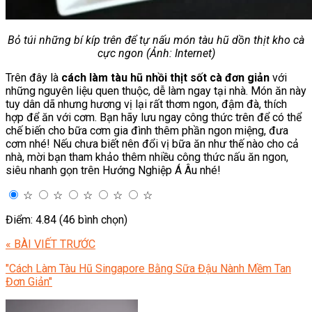
Bỏ túi những bí kíp trên để tự nấu món tàu hũ dồn thịt kho cà
cực ngon (Ảnh: Internet)
Trên đây là
cách làm tàu hũ nhồi thịt sốt cà đơn giản
với
những nguyên liệu quen thuộc, dễ làm ngay tại nhà. Món ăn này
tuy dân dã nhưng hương vị lại rất thơm ngon, đậm đà, thích
hợp để ăn với cơm. Bạn hãy lưu ngay công thức trên để có thể
chế biến cho bữa cơm gia đình thêm phần ngon miệng, đưa
cơm nhé! Nếu chưa biết nên đổi vị bữa ăn như thế nào cho cả
nhà, mời bạn tham khảo thêm nhiều công thức nấu ăn ngon,
siêu nhanh gọn trên Hướng Nghiệp Á Âu nhé!
☆
☆
☆
☆
☆
Điểm: 4.84 (46 bình chọn)
« BÀI VIẾT TRƯỚC
"Cách Làm Tàu Hũ Singapore Bằng Sữa Đậu Nành Mềm Tan
Đơn Giản"