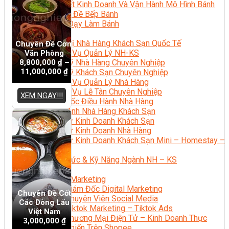
Bí Quyết Kinh Doanh Và Vận Hành Mô Hình Bánh
Chuyên Đề Bếp Bánh
Video Dạy Làm Bánh
Quản Trị NHKS
Quản Trị Nhà Hàng Khách Sạn Quốc Tế
Chuyên Đề Cơm
Nghiệp Vụ Quản Lý NH-KS
Văn Phòng
8,800,000
₫
–
Quản Lý Nhà Hàng Chuyên Nghiệp
11,000,000
₫
Quản Lý Khách Sạn Chuyên Nghiệp
Nghiệp Vụ Quản Lý Nhà Hàng
Nghiệp Vụ Lễ Tân Chuyên Nghiệp
XEM NGAY!!!
Giám Đốc Điều Hành Nhà Hàng
Tiếng Anh Nhà Hàng Khách Sạn
Khởi Sự Kinh Doanh Khách Sạn
Khởi Sự Kinh Doanh Nhà Hàng
Khởi Sự Kinh Doanh Khách Sạn Mini – Homestay –
AirBnB
Kiến Thức & Kỹ Năng Ngành NH – KS
Marketing
Digital Marketing
Giám Đốc Digital Marketing
Chuyên Đề Cốt
Chuyên Viên Social Media
Các Dòng Lẩu
Tiktok Marketing – Tiktok Ads
Việt Nam
Thương Mại Điện Tử – Kinh Doanh Thực
3,000,000
₫
Chiến Trên Shopee