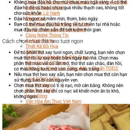
Không mua đậu hũ cho mùi chua, màu ngả vàng vì có thể
Quản Lý Kinh Doanh Nhà Hàng Và Dịch Vụ Ăn Uống
đậu hũ đã cũ hoặc chứa quá nhiều thạch cao, không tốt
Hướng Dẫn Du Lịch
cho sức khỏe.
Quản Trị Lữ Hành
Đậu hũ ngon sẽ mềm mịn, thơm, béo ngậy.
Marketing
Bạn có thể mua đậu hũ trắng về tự chiên tại nhà hoặc
Tạo Mẫu Và Chăm Sóc Sắc Đẹp
mua đậu hũ chiên sẵn để tiết kiệm thời gian.
Truyền Thông Đa Phương Tiện
Công Nghệ Thông Tin
Cách chọn mua thịt heo tươi ngon
An Ninh Mạng
Thiết Kế Đồ Họa
Âm Nhạc
Để có phần thịt xay tươi ngon, chất lượng, bạn nên chọn
Điện Công Nghiệp Và Dân Dụng
mua thịt rồi tự xay hoặc bằm ngay tại nhà. Chọn mau
Văn Hóa Phổ Thông
phần thịt mạc vai có lẫn mỡ, thớ thịt săn chắc, đàn hồi,
Nâng Cao Năng Lực Tiếng Anh – Chuẩn TOEIC
có màu hồng tươi, mỡ còn cứng, màu trắng.
Tin Tức
Nếu mua thịt heo xay sẵn, bạn nên chọn mua thịt còn hạn
HỌC BỔNG 2026
sử dụng, bao bì còn nguyên vẹn.
Học kỹ năng
Chọn mua thịt xay có tỉ lệ nạc, mỡ cân bằng. Không nên
Đào Tạo Nghề
chọn phần thịt xay chỉ có nạc sẽ khiến món ăn bị khô,
Hoạt Động
không ngon.
Văn Hóa Ẩm Thực Việt Nam
Sự Kiện Hướng Nghiệp Á Âu
Siêu Thị ĐVP Market