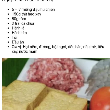
6 – 7 miếng đậu hũ chiên
150g thịt heo xay
80g tôm
3 trái cà chua
Hành lá
Hành tím
Tỏi
Dầu ăn
Gia vị: Hạt nêm, đường, bột ngọt, dầu hào, dầu mè, tiêu
xay, nước mắm