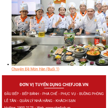
Chuyên Đề Món Hàn (Buổi 1)
ĐƠN VỊ TUYỂN DỤNG CHEFJOB.VN
ĐẦU BẾP - BẾP BÁNH - PHA CHẾ - PHỤC VỤ - BUỒNG PHÒNG
LỄ TÂN - QUẢN LÝ NHÀ HÀNG - KHÁCH SẠN
Hotline: 1900 2175 - Web:
www.chefjob.vn