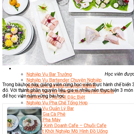
Nghiệp Vụ Bếp Phụ
Điểm Tâm Hồng Kông
Eat Clean
Food Stylist
Master Class
Bếp Gia Đình
Học Nấu Ăn Mở Quán
Chuyên Đề Bếp Nóng
Khởi Sự Kinh Doanh Ngành F&B
Khởi Sự Kinh Doanh Nhà Hàng
Bí Quyết Kinh Doanh và Vận Hành Mô Hình Ẩm Thực
Video Dạy Nấu Ăn
Pha Chế
Học viên được
Nghiệp Vụ Bar Trưởng
Nghiệp Vụ Bartender Chuyên Nghiệp
Trong bài học này, giảng viên cùng học viên thực hành chế bi
Nghiệp Vụ Barista Chuyên Nghiệp
đỏ. Với thành phần nguyên liệu, gia vị nhiều nên thực hiện 3 mó
Nghiệp Vụ Flair Bartending Chuyên Nghiệp
để học viên nắm vững bài học.
Nghiệp Vụ Pha Chế Đặc Biệt
Nghiệp Vụ Pha Chế Tổng Hợp
Nghiệp Vụ Quản Lý Bar
Chuyên Gia Cà Phê
Cà Phê Pha Máy
Khởi Sự Kinh Doanh Cafe – Chuỗi Cafe
Bí Quyết Khởi Nghiệp Mô Hình Đồ Uống