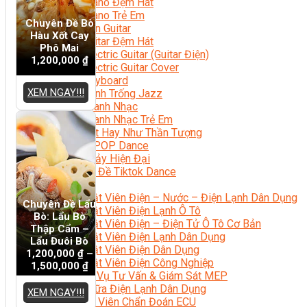
Học Piano Đệm Hát
Học Piano Trẻ Em
Chuyên Đề Bò
Học Đàn Guitar
Hàu Xốt Cay
Học Guitar Đệm Hát
Phô Mai
Học Electric Guitar (Guitar Điện)
1,200,000
₫
Học Electric Guitar Cover
Học Keyboard
XEM NGAY!!!
Học Đánh Trống Jazz
Học Thanh Nhạc
Học Thanh Nhạc Trẻ Em
Học Hát Hay Như Thần Tượng
Học K-POP Dance
Học Nhảy Hiện Đại
Chuyên Đề Tiktok Dance
Kỹ Thuật – Công Nghệ
Kỹ Thuật Viên Điện – Nước – Điện Lạnh Dân Dụng
Chuyên Đề Lẩu
Kỹ Thuật Viên Điện Lạnh Ô Tô
Bò: Lẩu Bò
Kỹ Thuật Viên Điện – Điện Tử Ô Tô Cơ Bản
Thập Cẩm –
Kỹ Thuật Viên Điện Lạnh Dân Dụng
Lẩu Đuôi Bò
Kỹ Thuật Viên Điện Dân Dụng
1,200,000
₫
–
Kỹ Thuật Viên Điện Công Nghiệp
1,500,000
₫
Nghiệp Vụ Tư Vấn & Giám Sát MEP
Sửa Chữa Điện Lạnh Dân Dụng
XEM NGAY!!!
Chuyên Viên Chẩn Đoán ECU