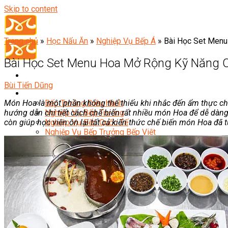
Skip to content
Trang chủ
»
Học Nấu Ăn
»
Nghiệp Vụ Bếp Á
»
Bài Học Set Men
Bài Học Set Menu Hoa Mở Rộng Kỹ Năng 
Bùi Tiến Dũng
Đầu Bếp
Món Hoa là một phần không thể thiếu khi nhắc đến ẩm thực ch
Bếp Trưởng Điều Hành
hướng dẫn chi tiết cách chế biến rất nhiều món Hoa để dễ dàng
Nghiệp Vụ Bếp Trưởng
còn giúp học viên ôn lại tất cả kiến thức chế biến món Hoa đã 
Nghiệp Vụ Bếp Quốc Tế
Nghiệp Vụ Bếp Trưởng Bếp Việt
Nghiệp Vụ Bếp Trưởng Bếp Âu
Nghiệp Vụ Bếp Trưởng Bếp Á
Nghiệp Vụ Bếp Trưởng Bếp Nhật
Nghiệp Vụ Bếp Trưởng Bếp Hoa
Nghiệp Vụ Bếp Hàn
Nghiệp Vụ Bếp Thái
Nghiệp Vụ Bếp Chay
Nghiệp Vụ Quản Lý Bếp
Nghiệp Vụ Cấp Dưỡng