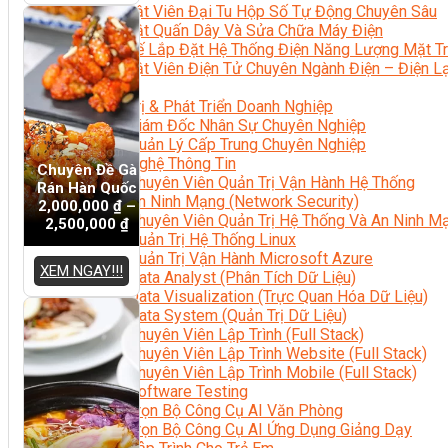
Kỹ Thuật Viên Đại Tu Hộp Số Tự Động Chuyên Sâu
Kỹ Thuật Quấn Dây Và Sửa Chữa Máy Điện
Thiết Kế Lắp Đặt Hệ Thống Điện Năng Lượng Mặt Tr
Kỹ Thuật Viên Điện Tử Chuyên Ngành Điện – Điện 
Ngành Khác
Quản Trị & Phát Triển Doanh Nghiệp
Giám Đốc Nhân Sự Chuyên Nghiệp
Quản Lý Cấp Trung Chuyên Nghiệp
Công Nghệ Thông Tin
Chuyên Đề Gà
Chuyên Viên Quản Trị Vận Hành Hệ Thống
Rán Hàn Quốc
An Ninh Mạng (Network Security)
2,000,000
₫
–
Chuyên Viên Quản Trị Hệ Thống Và An Ninh M
2,500,000
₫
Quản Trị Hệ Thống Linux
Quản Trị Vận Hành Microsoft Azure
XEM NGAY!!!
Data Analyst (Phân Tích Dữ Liệu)
Data Visualization (Trực Quan Hóa Dữ Liệu)
Data System (Quản Trị Dữ Liệu)
Chuyên Viên Lập Trình (Full Stack)
Chuyên Viên Lập Trình Website (Full Stack)
Chuyên Viên Lập Trình Mobile (Full Stack)
Software Testing
Trọn Bộ Công Cụ AI Văn Phòng
Trọn Bộ Công Cụ AI Ứng Dụng Giảng Dạy