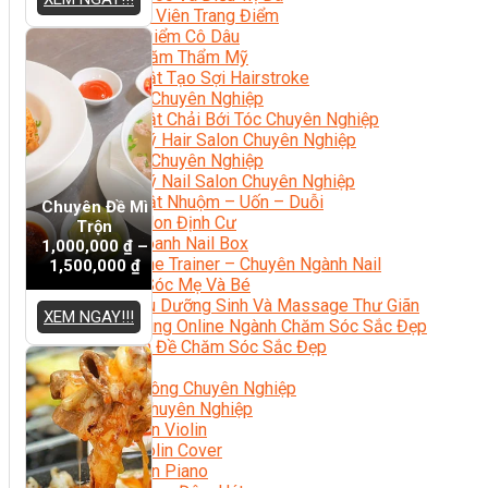
Chuyên Viên Trang Điểm
Trang Điểm Cô Dâu
Phun Xăm Thẩm Mỹ
Kỹ Thuật Tạo Sợi Hairstroke
Barber Chuyên Nghiệp
Kỹ Thuật Chải Bới Tóc Chuyên Nghiệp
Quản Lý Hair Salon Chuyên Nghiệp
Nối Mi Chuyên Nghiệp
Quản Lý Nail Salon Chuyên Nghiệp
Kỹ Thuật Nhuộm – Uốn – Duỗi
Chuyên Đề Mì
Nail Salon Định Cư
Trộn
Kinh Doanh Nail Box
1,000,000
₫
–
Train The Trainer – Chuyên Ngành Nail
1,500,000
₫
Chăm Sóc Mẹ Và Bé
Gội Đầu Dưỡng Sinh Và Massage Thư Giãn
XEM NGAY!!!
Marketing Online Ngành Chăm Sóc Sắc Đẹp
Chuyên Đề Chăm Sóc Sắc Đẹp
Âm Nhạc
Nhạc Công Chuyên Nghiệp
Ca Sĩ Chuyên Nghiệp
Học Đàn Violin
Học Violin Cover
Học Đàn Piano