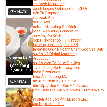
Facebook Marketing
Search Engine Optimization (SEO)
XEM NGAY!!!
Quản Trị Fanpage
Facebook Ads
Google Ads
Content Marketing Đa Kênh
Digital Marketing Foundation
Bán Hàng Đa Kênh
Adobe Photoshop – Illustrator
Marketing Online Ngành F&B
Marketing Online Ngành Chăm Sóc Sắc Đẹp
Chuyên Đề Digital Marketing
Chuyên Đề Mì
Media Production
Trộn
Chuyên Viên Tổ Chức Sự Kiện
1,000,000
₫
–
Truyền Thông Đa Phương Tiện
1,500,000
₫
Media Production
Nhiếp Ảnh Thương Mại
Sản Xuất Phim Kỹ Thuật Số
XEM NGAY!!!
Biên Tập Video Cơ Bản Với Capcut
Dựng Phim Cơ Bản Với Adobe Premiere Pro
Sức Khỏe
Kỹ Thuật Viên Xoa Bóp Ấn Huyệt Trị Liệu
Chăm Sóc Người Cao Tuổi