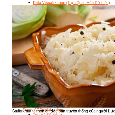
Data Visualization (Trực Quan Hóa Dữ Liệu)
Data System (Quản Trị Dữ Liệu)
Chuyên Viên Lập Trình (Full Stack)
Chuyên Viên Lập Trình Website (Full Stack)
Chuyên Viên Lập Trình Mobile (Full Stack)
Software Testing
Trọn Bộ Công Cụ AI Văn Phòng
Trọn Bộ Công Cụ AI Ứng Dụng Giảng Dạy
Lập Trình Cho Trẻ Em
Tin Học Ứng Dụng
Thiết Kế (Design)
Thiết Kế Đồ Họa Chuyên Nghiệp
Chuyên Viên Thiết Kế Nội Thất
3D Game Art & Design
Mỹ Thuật Đa Phương Tiện
3D Animation
Mỹ Thuật Số – Digital Art
Motion Graphics Basic
Adobe Photoshop – Illustrator
Hội Họa Thiếu Nhi
Digital Art For Kids
Venus Academy
Sunny STEAM Academy
Sauerkraut là món ăn đặc sản truyền thống của người Đức.
Trại Hè Kỹ Năng