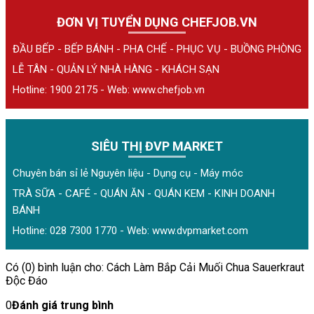
ĐƠN VỊ TUYỂN DỤNG CHEFJOB.VN
ĐẦU BẾP - BẾP BÁNH - PHA CHẾ - PHỤC VỤ - BUỒNG PHÒNG
LỄ TÂN - QUẢN LÝ NHÀ HÀNG - KHÁCH SẠN
Hotline: 1900 2175 - Web:
www.chefjob.vn
SIÊU THỊ ĐVP MARKET
Chuyên bán sỉ lẻ Nguyên liệu - Dụng cụ - Máy móc
TRÀ SỮA - CAFÉ - QUÁN ĂN - QUÁN KEM - KINH DOANH
BÁNH
Hotline: 028 7300 1770 - Web:
www.dvpmarket.com
Có (0) bình luận cho: Cách Làm Bắp Cải Muối Chua Sauerkraut
Độc Đáo
0
Đánh giá trung bình