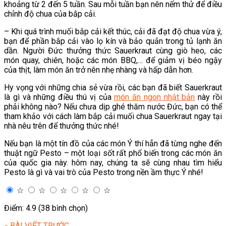
khoảng từ 2 đến 5 tuần. Sau mỗi tuần bạn nên nếm thử để điều
chỉnh độ chua của bắp cải.
– Khi quá trình muối bắp cải kết thúc, cải đã đạt độ chua vừa ý,
bạn để phần bắp cải vào lọ kín và bảo quản trong tủ lạnh ăn
dần. Người Đức thưởng thức Sauerkraut cùng giò heo, các
món quay, chiên, hoặc các món BBQ,… để giảm vị béo ngậy
của thịt, làm món ăn trở nên nhẹ nhàng và hấp dẫn hơn.
Hy vọng với những chia sẻ vừa rồi, các bạn đã biết Sauerkraut
là gì và những điều thú vị của
món ăn ngon nhật bản
này rồi
phải không nào? Nếu chưa dịp ghé thăm nước Đức, bạn có thể
tham khảo với cách làm bắp cải muối chua Sauerkraut ngay tại
nhà nêu trên để thưởng thức nhé!
Nếu bạn là một tín đồ của các món Ý thí hẳn đã từng nghe đến
thuật ngữ Pesto – một loại sốt rất phổ biến trong các món ăn
của quốc gia này. hôm nay, chúng ta sẽ cùng nhau tìm hiểu
Pesto là gì và vai trò của Pesto trong nền ầm thực Ý nhé!
☆
☆
☆
☆
☆
Điểm: 4.9 (38 bình chọn)
« BÀI VIẾT TRƯỚC