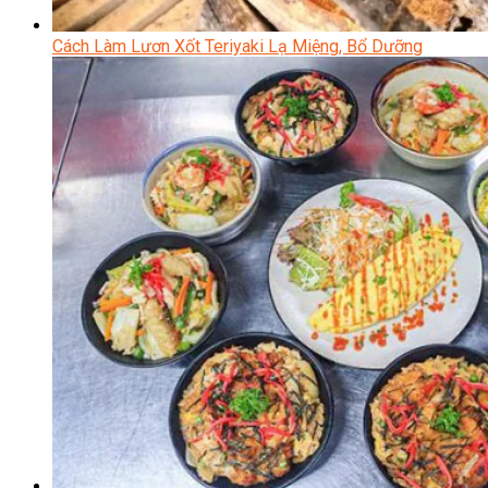
Cách Làm Lươn Xốt Teriyaki Lạ Miệng, Bổ Dưỡng