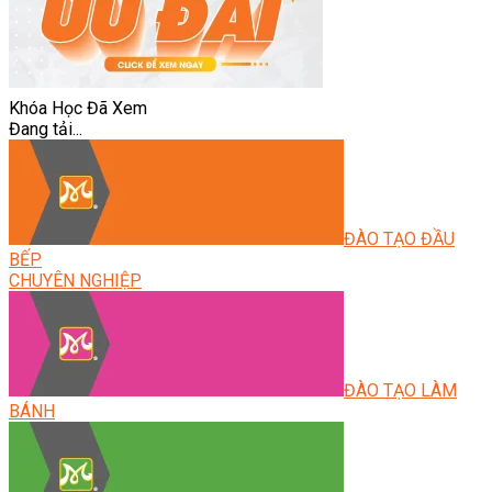
Khóa Học Đã Xem
Đang tải...
ĐÀO TẠO ĐẦU
BẾP
CHUYÊN NGHIỆP
ĐÀO TẠO LÀM
BÁNH