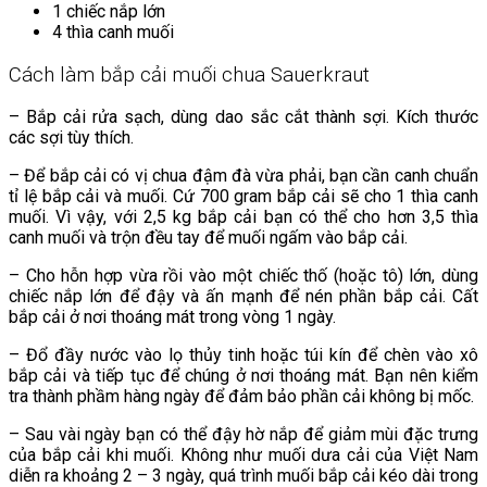
1 chiếc nắp lớn
4 thìa canh muối
Cách làm bắp cải muối chua Sauerkraut
– Bắp cải rửa sạch, dùng dao sắc cắt thành sợi. Kích thước
các sợi tùy thích.
– Để bắp cải có vị chua đậm đà vừa phải, bạn cần canh chuẩn
tỉ lệ bắp cải và muối. Cứ 700 gram bắp cải sẽ cho 1 thìa canh
muối. Vì vậy, với 2,5 kg bắp cải bạn có thể cho hơn 3,5 thìa
canh muối và trộn đều tay để muối ngấm vào bắp cải.
– Cho hỗn hợp vừa rồi vào một chiếc thố (hoặc tô) lớn, dùng
chiếc nắp lớn để đậy và ấn mạnh để nén phần bắp cải. Cất
bắp cải ở nơi thoáng mát trong vòng 1 ngày.
– Đổ đầy nước vào lọ thủy tinh hoặc túi kín để chèn vào xô
bắp cải và tiếp tục để chúng ở nơi thoáng mát. Bạn nên kiểm
tra thành phầm hàng ngày để đảm bảo phần cải không bị mốc.
– Sau vài ngày bạn có thể đậy hờ nắp để giảm mùi đặc trưng
của bắp cải khi muối. Không như muối dưa cải của Việt Nam
diễn ra khoảng 2 – 3 ngày, quá trình muối bắp cải kéo dài trong