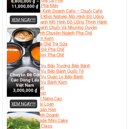
Chuyên Gia Cà Phê
8,800,000
₫
–
Cà Phê Pha Máy
11,000,000
₫
Khởi Sự Kinh Doanh Cafe – Chuỗi Cafe
Bí Quyết Khởi Nghiệp Mô Hình Đồ Uống
XEM NGAY!!!
Kinh Doanh Mô Hình Đồ Uống Thịnh Hành
Kinh Doanh Chuỗi Và Nhượng Quyền
Tiếng Anh Chuyên Ngành Pha Chế
Học Làm Kem
Học Pha Chế Trà Sữa
Chuyên Đề Pha Chế
Video Dạy Pha Chế
Làm Bánh
Nghiệp Vụ Bếp Trưởng Bếp Bánh
Nghiệp Vụ Bếp Bánh Quốc Tế
Chuyên Đề Cốt
Nghiệp Vụ Quản Lý Bếp Bánh
Các Dòng Lẩu
Nghiệp Vụ Bánh Kem
Việt Nam
Bánh Việt
3,000,000
₫
Bánh Nhật
Bánh Mì Nâng Cao
XEM NGAY!!!
Bánh Đài Loan
Bánh Ngắn Hạn
Bánh Kinh Doanh
Handmade Mini Cake
Master Class