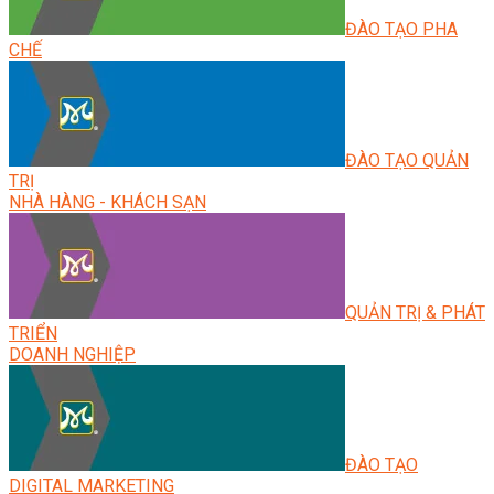
ĐÀO TẠO PHA
CHẾ
ĐÀO TẠO QUẢN
TRỊ
NHÀ HÀNG - KHÁCH SẠN
QUẢN TRỊ & PHÁT
TRIỂN
DOANH NGHIỆP
ĐÀO TẠO
DIGITAL MARKETING