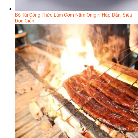
Bỏ Túi Công Thức Làm Cơm Nắm Onigiri Hấp Dẫn, Siêu
Đơn Giản