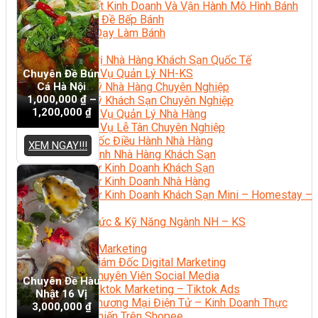
Bí Quyết Kinh Doanh Và Vận Hành Mô Hình Bánh
Chuyên Đề Bếp Bánh
Video Dạy Làm Bánh
Quản Trị NHKS
Quản Trị Nhà Hàng Khách Sạn Quốc Tế
Nghiệp Vụ Quản Lý NH-KS
Chuyên Đề Bún
Cá Hà Nội
Quản Lý Nhà Hàng Chuyên Nghiệp
1,000,000
₫
–
Quản Lý Khách Sạn Chuyên Nghiệp
1,200,000
₫
Nghiệp Vụ Quản Lý Nhà Hàng
Nghiệp Vụ Lễ Tân Chuyên Nghiệp
Giám Đốc Điều Hành Nhà Hàng
XEM NGAY!!!
Tiếng Anh Nhà Hàng Khách Sạn
Khởi Sự Kinh Doanh Khách Sạn
Khởi Sự Kinh Doanh Nhà Hàng
Khởi Sự Kinh Doanh Khách Sạn Mini – Homestay –
AirBnB
Kiến Thức & Kỹ Năng Ngành NH – KS
Marketing
Digital Marketing
Giám Đốc Digital Marketing
Chuyên Viên Social Media
Chuyên Đề Hàu
Tiktok Marketing – Tiktok Ads
Nhật 16 Vị
Thương Mại Điện Tử – Kinh Doanh Thực
3,000,000
₫
Chiến Trên Shopee