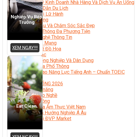
Quản Lý Kinh Doanh Nhà Hàng Và Dịch Vụ Ăn Uống
Hướng Dẫn Du Lịch
Quản Trị Lữ Hành
Nghiệp Vụ Bếp
Marketing
Trưởng
Tạo Mẫu Và Chăm Sóc Sắc Đẹp
Truyền Thông Đa Phương Tiện
Công Nghệ Thông Tin
An Ninh Mạng
XEM NGAY!!!
Thiết Kế Đồ Họa
Âm Nhạc
Điện Công Nghiệp Và Dân Dụng
Văn Hóa Phổ Thông
Nâng Cao Năng Lực Tiếng Anh – Chuẩn TOEIC
Tin Tức
HỌC BỔNG 2026
Học kỹ năng
Đào Tạo Nghề
Hoạt Động
Eat Clean
Văn Hóa Ẩm Thực Việt Nam
Sự Kiện Hướng Nghiệp Á Âu
Siêu Thị ĐVP Market
XEM NGAY!!!