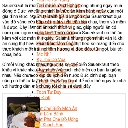
Trại Hè Hướng Nghiệp
Sauerkraut là món ăn được ưa chuộng trong những ngày mùa
Chuyên Đề Á Âu Kitchen For Kid & Teen
đông ở Đức, và cũng chính là thức ăn kèm hàng ngày của mỗi
Chuyên Đề Kỹ Năng Sống
gia đình Đức. Người ta đánh giá độ ngon của Sauerkraut dựa
Khóa Học Nấu Ăn Cho Bé
vào độ vàng của bắp cải, mùi vị chỉ cần hơi chua, thơm và mềm
Hội Họa Thiếu Nhi
là được. Đây là món ăn kích thích vị giác, giúp người ăn có
Digital Art For Kids
cảm giác ngon miệng hơn. Dưa cải muối Sauerkraut có thể ăn
Khóa Học Thiết Kế Truyện Tranh Ai
kèm với các món thịt quay, Salami, nhưng ngon nhất vẫn là khi
Khóa Học Họa Sĩ Ai
ăn cùng thịt heo. Sauerkraut ăn cùng thịt heo sẽ mang đến cho
Khóa Học Biên Tập Video Với Ai
thực khách một trải nghiệm hương vị độc đáo, từ ngọt, bùi tới
Mc Nhí
chua, béo.
Kỳ Thủ Cờ Vua
Ở mỗi vùng khác nhau, người ta sẽ chế biến Sauerkraut theo
Lập Trình Cho Trẻ Em
khẩu vị khác nhau, tuy nhiên về cách chế biến cơ bản là giống
Robotic trẻ em
nhau. Nếu chưa có dịp du lịch đến nước Đức xinh đẹp, bạn
Piano Trẻ Em
cũng có thể tự tay chế biến Sauerkraut để nếm thử ngay tại nhà
Thanh Nhạc Trẻ Em
với hướng dẫn mà chúng tôi chia sẻ dưới đây.
Sơ Cấp Cứu Cho Trẻ Em
Toán Tư Duy
Bếp Gia Đình
Trung Cấp CET
Kỹ Thuật Chế Biến Món Ăn
Kỹ Thuật Làm Bánh
Kỹ Thuật Pha Chế Đồ Uống
Quản Trị Khách Sạn