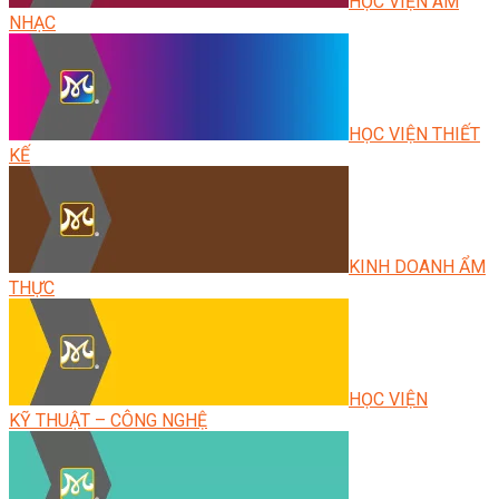
HỌC VIỆN ÂM
NHẠC
HỌC VIỆN THIẾT
KẾ
KINH DOANH ẨM
THỰC
HỌC VIỆN
KỸ THUẬT – CÔNG NGHỆ