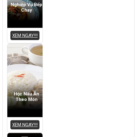
Nghiệp Vụ Bếp
Chay
XEM NGAY!!!
Học Nấu Ăn
Theo Món
XEM NGAY!!!