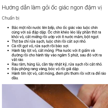
Hướng dẫn làm gỏi ốc giác ngon đậm vị
Chuẩn bị
Bắc một nồi nước lên bếp, cho ốc giác vào luộc chín
cùng với sả đập dập. Ốc chín khéo léo lấy phần thịt ra
khỏi vỏ, cắt miếng rồi ướp với ít nước mắm, bột ngọt.
Thịt ba chỉ rửa sạch, luộc chín rồi cắt sợi nhỏ.
Cà rốt gọt vỏ, rửa sạch rồi bào sợi.
Hành tây lột vỏ, cắt mỏng. Pha nước với ít giấm và
đường rồi cho hành tây vào ngâm 5 phút, sau đó vớt ra
vắt ráo.
Rau răm, húng lủi, cần tây nhặt kỹ, rửa sạch rồi cắt nhỏ.
Đậu phộng rang vàng, bóc vỏ rồi giã dập.
Hành tím lột vỏ, cắt mỏng, đem phi thơm rồi vớt ra để ráo
dầu.