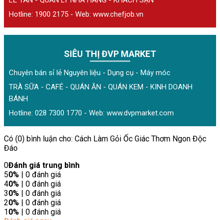
Hotline: 1900 2175 - Web:
www.chefjob.vn
SIÊU THỊ ĐVP MARKET
Chuyên bán sỉ lẻ Nguyên liệu - Dụng cụ - Máy móc
TRÀ SỮA - CAFÉ - QUÁN ĂN - QUÁN KEM - KINH DOANH
BÁNH
Hotline: 028 7300 1770 - Web:
www.dvpmarket.com
Có (0) bình luận cho: Cách Làm Gỏi Ốc Giác Thơm Ngon Độc
Đáo
0
Đánh giá trung bình
5
0%
| 0 đánh giá
4
0%
| 0 đánh giá
3
0%
| 0 đánh giá
2
0%
| 0 đánh giá
1
0%
| 0 đánh giá