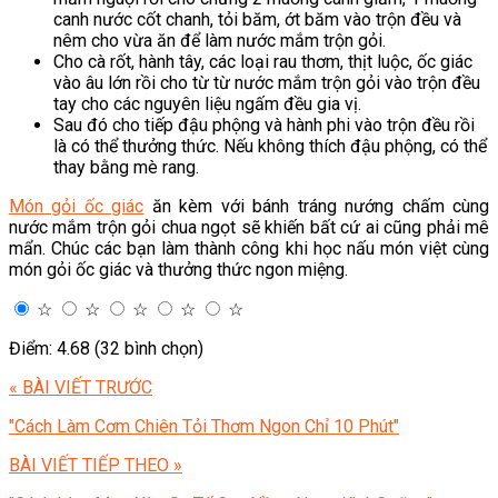
canh nước cốt chanh, tỏi băm, ớt băm vào trộn đều và
nêm cho vừa ăn để làm nước mắm trộn gỏi.
Cho cà rốt, hành tây, các loại rau thơm, thịt luộc, ốc giác
vào âu lớn rồi cho từ từ nước mắm trộn gỏi vào trộn đều
tay cho các nguyên liệu ngấm đều gia vị.
Sau đó cho tiếp đậu phộng và hành phi vào trộn đều rồi
là có thể thưởng thức. Nếu không thích đậu phộng, có thể
thay bằng mè rang.
Món gỏi ốc giác
ăn kèm với bánh tráng nướng chấm cùng
nước mắm trộn gỏi chua ngọt sẽ khiến bất cứ ai cũng phải mê
mẩn. Chúc các bạn làm thành công khi học nấu món việt cùng
món gỏi ốc giác và thưởng thức ngon miệng.
☆
☆
☆
☆
☆
Điểm: 4.68 (32 bình chọn)
« BÀI VIẾT TRƯỚC
"Cách Làm Cơm Chiên Tỏi Thơm Ngon Chỉ 10 Phút"
BÀI VIẾT TIẾP THEO »