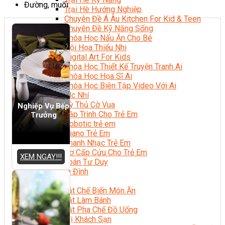
Đường, muối
Trại Hè Hướng Nghiệp
Chuyên Đề Á Âu Kitchen For Kid & Teen
Chuyên Đề Kỹ Năng Sống
Khóa Học Nấu Ăn Cho Bé
Hội Họa Thiếu Nhi
Digital Art For Kids
Khóa Học Thiết Kế Truyện Tranh Ai
Khóa Học Họa Sĩ Ai
Khóa Học Biên Tập Video Với Ai
Mc Nhí
Kỳ Thủ Cờ Vua
Nghiệp Vụ Bếp
Lập Trình Cho Trẻ Em
Trưởng
Robotic trẻ em
Piano Trẻ Em
Thanh Nhạc Trẻ Em
Sơ Cấp Cứu Cho Trẻ Em
XEM NGAY!!!
Toán Tư Duy
Bếp Gia Đình
Trung Cấp CET
Kỹ Thuật Chế Biến Món Ăn
Kỹ Thuật Làm Bánh
Kỹ Thuật Pha Chế Đồ Uống
Quản Trị Khách Sạn