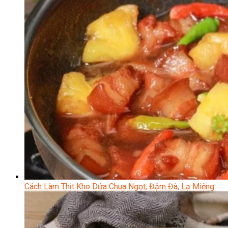
Cách Làm Thịt Kho Dứa Chua Ngọt, Đậm Đà, Lạ Miệng