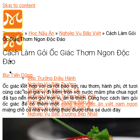
Skip to content
Trang chủ
»
Học Nấu Ăn
»
Nghiệp Vụ Bếp Việt
»
Cách Làm Gỏi
Ốc Giác Thơm Ngon Độc Đáo
Cách Làm Gỏi Ốc Giác Thơm Ngon Độc
Đáo
Đầu Bếp
Bùi Tiến Dũng
Bếp Trưởng Điều Hành
Nghiệp Vụ Bếp Trưởng
Ốc giác kết hợp với cà rốt bào sợi, rau thơm, hành phi, ớt tươi
Nghiệp Vụ Bếp Quốc Tế
cùng các loại gia vị đi kèm trộn với nước mắm pha chua ngọt
Nghiệp Vụ Bếp Trưởng Bếp Việt
đã tạo nên món gỏi trọn vị, ăn là thích. Cùng học cách làm gỏi
Nghiệp Vụ Bếp Trưởng Bếp Âu
ốc giác để có thêm một
công thức món ăn việt nam ngon
Nghiệp Vụ Bếp Trưởng Bếp Á
miệng cho cả nhà với công thức được chia sẻ dưới đây.
Nghiệp Vụ Bếp Trưởng Bếp Nhật
Nghiệp Vụ Bếp Trưởng Bếp Hoa
Nghiệp Vụ Bếp Hàn
Nghiệp Vụ Bếp Thái
Nghiệp Vụ Bếp Chay