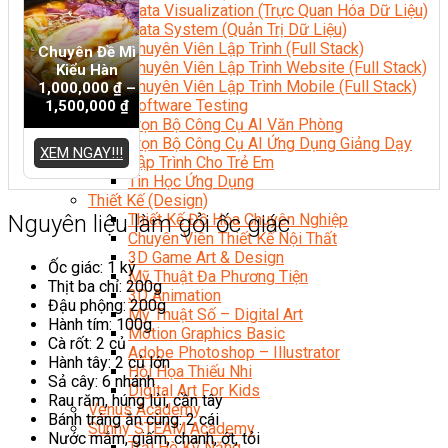
Data Visualization (Trực Quan Hóa Dữ Liệu)
Data System (Quản Trị Dữ Liệu)
Chuyên Viên Lập Trình (Full Stack)
Chuyên Đề Mì
Chuyên Viên Lập Trình Website (Full Stack)
Kiểu Hàn
Chuyên Viên Lập Trình Mobile (Full Stack)
1,000,000
₫
–
Software Testing
1,500,000
₫
Trọn Bộ Công Cụ AI Văn Phòng
Trọn Bộ Công Cụ AI Ứng Dụng Giảng Dạy
XEM NGAY!!!
Lập Trình Cho Trẻ Em
Tin Học Ứng Dụng
Thiết Kế (Design)
Nguyên liệu làm gỏi ốc giác
Thiết Kế Đồ Họa Chuyên Nghiệp
Chuyên Viên Thiết Kế Nội Thất
3D Game Art & Design
Ốc giác: 1 ký
Mỹ Thuật Đa Phương Tiện
Thịt ba chỉ: 200g
3D Animation
Đậu phộng: 200g
Mỹ Thuật Số – Digital Art
Hành tím: 100g
Motion Graphics Basic
Cà rốt: 2 củ
Adobe Photoshop – Illustrator
Hành tây: 2 củ lớn
Hội Họa Thiếu Nhi
Sả cây: 6 nhánh
Digital Art For Kids
Rau răm, húng lủi, cần tây
Venus Academy
Bánh tráng ăn cùng: 2 cái
Sunny STEAM Academy
Nước mắm, giấm, chanh, ớt, tỏi
Trại Hè Kỹ Năng