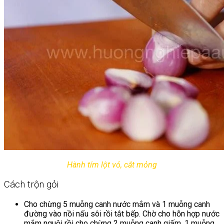
Hành tím lột vỏ, cắt mỏng
Cách trộn gỏi
Cho chừng 5 muỗng canh nước mắm và 1 muỗng canh
đường vào nồi nấu sôi rồi tắt bếp. Chờ cho hỗn hợp nước
mắm nguội rồi cho chừng 2 muỗng canh giấm, 1 muỗng