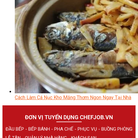
Cách Làm Cá Nục Kho Măng Thơm Ngon Ngay Tại Nhà
ĐƠN VỊ TUYỂN DỤNG CHEFJOB.VN
ĐẦU BẾP - BẾP BÁNH - PHA CHẾ - PHỤC VỤ - BUỒNG PHÒNG
LỄ TÂN - QUẢN LÝ NHÀ HÀNG - KHÁCH SẠN