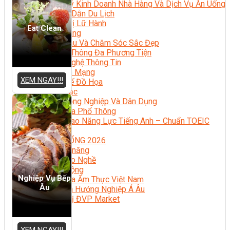
Quản Lý Kinh Doanh Nhà Hàng Và Dịch Vụ Ăn Uống
Hướng Dẫn Du Lịch
Quản Trị Lữ Hành
Eat Clean
Marketing
Tạo Mẫu Và Chăm Sóc Sắc Đẹp
Truyền Thông Đa Phương Tiện
Công Nghệ Thông Tin
An Ninh Mạng
XEM NGAY!!!
Thiết Kế Đồ Họa
Âm Nhạc
Điện Công Nghiệp Và Dân Dụng
Văn Hóa Phổ Thông
Nâng Cao Năng Lực Tiếng Anh – Chuẩn TOEIC
Tin Tức
HỌC BỔNG 2026
Học kỹ năng
Đào Tạo Nghề
Hoạt Động
Nghiệp Vụ Bếp
Văn Hóa Ẩm Thực Việt Nam
Âu
Sự Kiện Hướng Nghiệp Á Âu
Siêu Thị ĐVP Market
XEM NGAY!!!