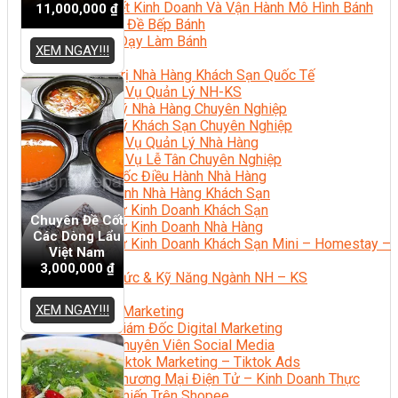
Bí Quyết Kinh Doanh Và Vận Hành Mô Hình Bánh
11,000,000
₫
Chuyên Đề Bếp Bánh
Video Dạy Làm Bánh
XEM NGAY!!!
Quản Trị NHKS
Quản Trị Nhà Hàng Khách Sạn Quốc Tế
Nghiệp Vụ Quản Lý NH-KS
Quản Lý Nhà Hàng Chuyên Nghiệp
Quản Lý Khách Sạn Chuyên Nghiệp
Nghiệp Vụ Quản Lý Nhà Hàng
Nghiệp Vụ Lễ Tân Chuyên Nghiệp
Giám Đốc Điều Hành Nhà Hàng
Tiếng Anh Nhà Hàng Khách Sạn
Khởi Sự Kinh Doanh Khách Sạn
Chuyên Đề Cốt
Khởi Sự Kinh Doanh Nhà Hàng
Các Dòng Lẩu
Khởi Sự Kinh Doanh Khách Sạn Mini – Homestay –
Việt Nam
AirBnB
3,000,000
₫
Kiến Thức & Kỹ Năng Ngành NH – KS
Marketing
XEM NGAY!!!
Digital Marketing
Giám Đốc Digital Marketing
Chuyên Viên Social Media
Tiktok Marketing – Tiktok Ads
Thương Mại Điện Tử – Kinh Doanh Thực
Chiến Trên Shopee