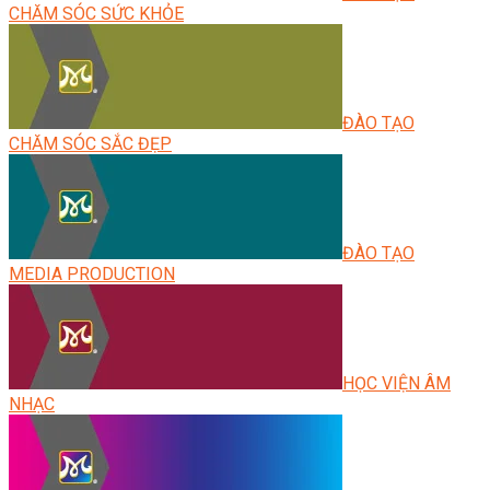
CHĂM SÓC SỨC KHỎE
ĐÀO TẠO
CHĂM SÓC SẮC ĐẸP
ĐÀO TẠO
MEDIA PRODUCTION
HỌC VIỆN ÂM
NHẠC