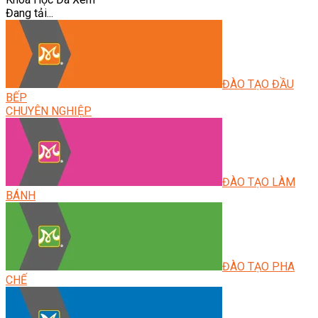
Đang tải...
ĐÀO TẠO ĐẦU
BẾP
CHUYÊN NGHIỆP
ĐÀO TẠO LÀM
BÁNH
ĐÀO TẠO PHA
CHẾ