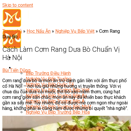
Skip to content
Trang chủ
»
Học Nấu Ăn
»
Nghiệp Vụ Bếp Việt
»
Cơm Rang
Dưa Bò
Cách Làm Cơm Rang Dưa Bò Chuẩn Vị
Hà Nội
Đầu Bếp
Bùi Tiến Dũng
Bếp Trưởng Điều Hành
Nghiệp Vụ Bếp Trưởng
Cơm rang dưa bò là món ăn trứ danh gắn liền với ẩm thực phố
Nghiệp Vụ Bếp Quốc Tế
cổ Hà Nội – nơi lưu giữ những hương vị truyền thống. Với vị
Nghiệp Vụ Bếp Trưởng Bếp Việt
chua dịu của dưa cải muối, thịt bò xào mềm thơm, cùng hạt
Nghiệp Vụ Bếp Trưởng Bếp Âu
cơm rang giòn săn chắc, món ăn này đã khiến bao thực khách
Nghiệp Vụ Bếp Trưởng Bếp Á
gần xa say mê. Tuy nhiên, để có được mẻ cơm ngon như ngoài
Nghiệp Vụ Bếp Trưởng Bếp Nhật
hàng, không phải ai cũng nắm được những bí quyết “nhà nghề”.
Nghiệp Vụ Bếp Trưởng Bếp Hoa
Nghiệp Vụ Bếp Hàn
Nghiệp Vụ Bếp Thái
Nghiệp Vụ Bếp Chay