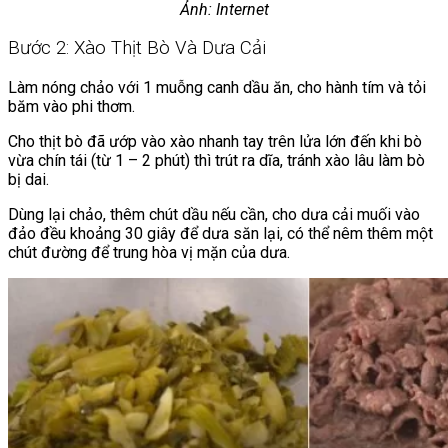
Ảnh: Internet
Bước 2: Xào Thịt Bò Và Dưa Cải
Làm nóng chảo với 1 muỗng canh dầu ăn, cho hành tím và tỏi
băm vào phi thơm.
Cho thịt bò đã ướp vào xào nhanh tay trên lửa lớn đến khi bò
vừa chín tái (từ 1 – 2 phút) thì trút ra dĩa, tránh xào lâu làm bò
bị dai.
Dùng lại chảo, thêm chút dầu nếu cần, cho dưa cải muối vào
đảo đều khoảng 30 giây để dưa săn lại, có thể nêm thêm một
chút đường để trung hòa vị mặn của dưa.