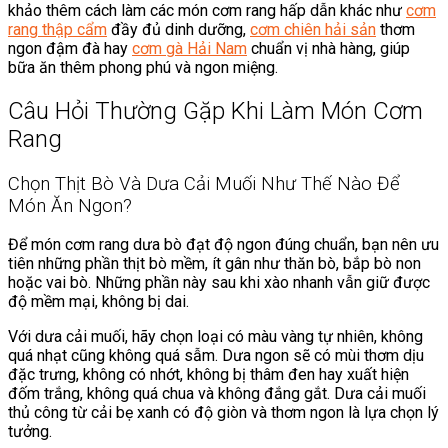
khảo thêm cách làm các món cơm rang hấp dẫn khác như
cơm
rang thập cẩm
đầy đủ dinh dưỡng,
cơm chiên hải sản
thơm
ngon đậm đà hay
cơm gà Hải Nam
chuẩn vị nhà hàng, giúp
bữa ăn thêm phong phú và ngon miệng.
Câu Hỏi Thường Gặp Khi Làm Món Cơm
Rang
Chọn Thịt Bò Và Dưa Cải Muối Như Thế Nào Để
Món Ăn Ngon?
Để món cơm rang dưa bò đạt độ ngon đúng chuẩn, bạn nên ưu
tiên những phần thịt bò mềm, ít gân như thăn bò, bắp bò non
hoặc vai bò. Những phần này sau khi xào nhanh vẫn giữ được
độ mềm mại, không bị dai.
Với dưa cải muối, hãy chọn loại có màu vàng tự nhiên, không
quá nhạt cũng không quá sẫm. Dưa ngon sẽ có mùi thơm dịu
đặc trưng, không có nhớt, không bị thâm đen hay xuất hiện
đốm trắng, không quá chua và không đắng gắt. Dưa cải muối
thủ công từ cải bẹ xanh có độ giòn và thơm ngon là lựa chọn lý
tưởng.