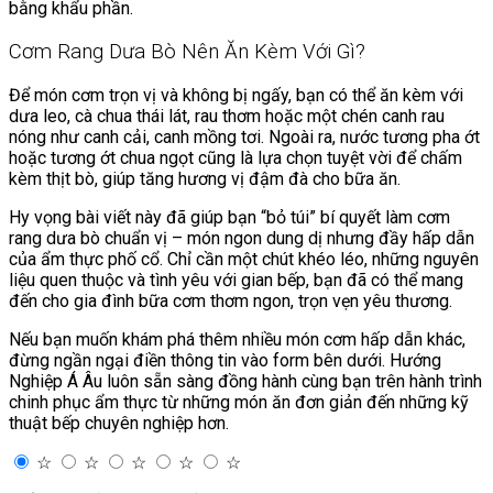
bằng khẩu phần.
Cơm Rang Dưa Bò Nên Ăn Kèm Với Gì?
Để món cơm trọn vị và không bị ngấy, bạn có thể ăn kèm với
dưa leo, cà chua thái lát, rau thơm hoặc một chén canh rau
nóng như canh cải, canh mồng tơi. Ngoài ra, nước tương pha ớt
hoặc tương ớt chua ngọt cũng là lựa chọn tuyệt vời để chấm
kèm thịt bò, giúp tăng hương vị đậm đà cho bữa ăn.
Hy vọng bài viết này đã giúp bạn “bỏ túi” bí quyết làm cơm
rang dưa bò chuẩn vị – món ngon dung dị nhưng đầy hấp dẫn
của ẩm thực phố cổ. Chỉ cần một chút khéo léo, những nguyên
liệu quen thuộc và tình yêu với gian bếp, bạn đã có thể mang
đến cho gia đình bữa cơm thơm ngon, trọn vẹn yêu thương.
Nếu bạn muốn khám phá thêm nhiều món cơm hấp dẫn khác,
đừng ngần ngại điền thông tin vào form bên dưới. Hướng
Nghiệp Á Âu luôn sẵn sàng đồng hành cùng bạn trên hành trình
chinh phục ẩm thực từ những món ăn đơn giản đến những kỹ
thuật bếp chuyên nghiệp hơn.
☆
☆
☆
☆
☆