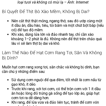
loại tươi và không có mùi lạ – Ảnh: Internet
Bí Quyết Để Thịt Bò Xào Mềm, Không Bị Dai?
Nên cắt thịt thật mỏng, ngang thớ, sau đó ướp cùng một
ít dầu ăn, dầu hào, tiêu, tỏi băm và một chút bột bắp (nếu
có) để tạo độ mềm.
Khi xào, dùng lửa lớn và đảo nhanh tay, chỉ cần xào
khoảng 1–2 phút là đủ. Không nên để thịt trên chảo quá
lâu vì sẽ làm thịt bị dai và khô.
Làm Thế Nào Để Hạt Cơm Rang Tơi, Săn Và Không
Bị Dính?
Muốn hạt cơm rang xong tơi, săn chắc và không bị dính, bạn
cần chú ý những điểm sau:
Sử dụng cơm nguội để qua đêm, tốt nhất là cơm nấu từ
gạo khô, ít dẻo.
Trước khi rang, xới tơi cơm, có thể trộn cơm với 1 ít dầu
ăn hoặc lòng đỏ trứng gà sống để tạo lớp áo, giúp hạt
cơm tơi ra dễ dàng hơn.
Khi rang, để lửa vừa và đảo liên tục, tránh để cơm vón