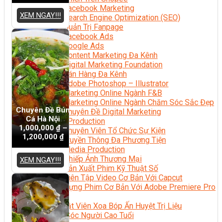
Facebook Marketing
XEM NGAY!!!
Search Engine Optimization (SEO)
Quản Trị Fanpage
Facebook Ads
Google Ads
Content Marketing Đa Kênh
Digital Marketing Foundation
Bán Hàng Đa Kênh
Adobe Photoshop – Illustrator
Marketing Online Ngành F&B
Marketing Online Ngành Chăm Sóc Sắc Đẹp
Chuyên Đề Bún
Chuyên Đề Digital Marketing
Cá Hà Nội
Media Production
1,000,000
₫
–
Chuyên Viên Tổ Chức Sự Kiện
1,200,000
₫
Truyền Thông Đa Phương Tiện
Media Production
Nhiếp Ảnh Thương Mại
XEM NGAY!!!
Sản Xuất Phim Kỹ Thuật Số
Biên Tập Video Cơ Bản Với Capcut
Dựng Phim Cơ Bản Với Adobe Premiere Pro
Sức Khỏe
Kỹ Thuật Viên Xoa Bóp Ấn Huyệt Trị Liệu
Chăm Sóc Người Cao Tuổi