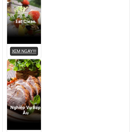
Eat Clean
XEM NGAY!!!
Nghiệp Vụ Bếp
Âu