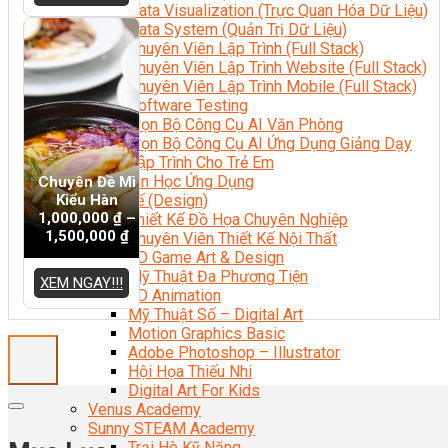
Data Visualization (Trực Quan Hóa Dữ Liệu)
Data System (Quản Trị Dữ Liệu)
Chuyên Viên Lập Trình (Full Stack)
Chuyên Viên Lập Trình Website (Full Stack)
Chuyên Viên Lập Trình Mobile (Full Stack)
Software Testing
Trọn Bộ Công Cụ AI Văn Phòng
Trọn Bộ Công Cụ AI Ứng Dụng Giảng Dạy
Lập Trình Cho Trẻ Em
Tin Học Ứng Dụng
Chuyên Đề Mì
Kiểu Hàn
Thiết Kế (Design)
1,000,000
₫
–
Thiết Kế Đồ Họa Chuyên Nghiệp
1,500,000
₫
Chuyên Viên Thiết Kế Nội Thất
3D Game Art & Design
Mỹ Thuật Đa Phương Tiện
XEM NGAY!!!
3D Animation
Mỹ Thuật Số – Digital Art
Motion Graphics Basic
Adobe Photoshop – Illustrator
Hội Họa Thiếu Nhi
Digital Art For Kids
Venus Academy
Sunny STEAM Academy
Trại Hè Kỹ Năng