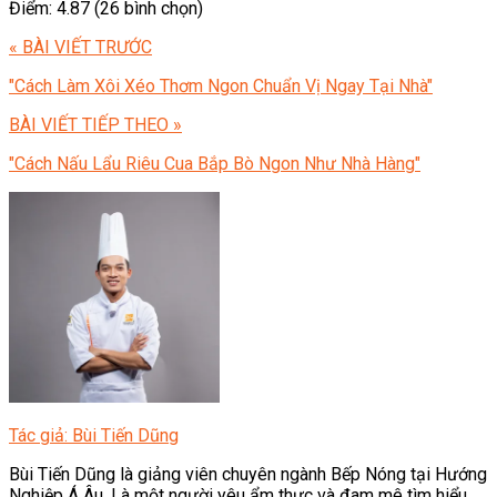
Điểm: 4.87 (26 bình chọn)
« BÀI VIẾT TRƯỚC
"Cách Làm Xôi Xéo Thơm Ngon Chuẩn Vị Ngay Tại Nhà"
BÀI VIẾT TIẾP THEO »
"Cách Nấu Lẩu Riêu Cua Bắp Bò Ngon Như Nhà Hàng"
Tác giả: Bùi Tiến Dũng
Bùi Tiến Dũng là giảng viên chuyên ngành Bếp Nóng tại Hướng
Nghiệp Á Âu. Là một người yêu ẩm thực và đam mê tìm hiểu