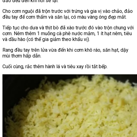
đảo đều đến khi hơi se lại.
Cho cơm nguội đã trộn trước với trứng và gia vị vào chảo, đảo
đều tay để cơm thấm và săn lại, có màu vàng óng đẹp mắt.
Tiếp tục cho dưa và thịt bò đã xào trước đó vào trộn chung với
cơm. Nêm thêm 1 muỗng cà phê nước mắm, 1 ít hạt nêm, tiêu
và dầu hào (có thể gia giảm theo khẩu vị).
Rang đều tay trên lửa vừa đến khi cơm khô ráo, săn hạt, dậy
mùi thơm hấp dẫn.
Cuối cùng, rắc thêm hành lá và tiêu xay rồi tắt bếp.