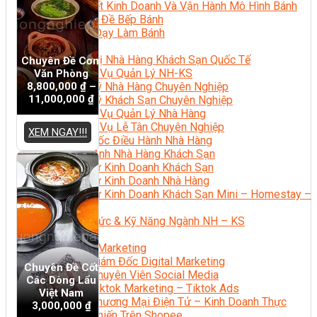
Bí Quyết Kinh Doanh Và Vận Hành Mô Hình Bánh
Chuyên Đề Bếp Bánh
Video Dạy Làm Bánh
Quản Trị NHKS
Quản Trị Nhà Hàng Khách Sạn Quốc Tế
Chuyên Đề Cơm
Nghiệp Vụ Quản Lý NH-KS
Văn Phòng
8,800,000
₫
–
Quản Lý Nhà Hàng Chuyên Nghiệp
11,000,000
₫
Quản Lý Khách Sạn Chuyên Nghiệp
Nghiệp Vụ Quản Lý Nhà Hàng
Nghiệp Vụ Lễ Tân Chuyên Nghiệp
XEM NGAY!!!
Giám Đốc Điều Hành Nhà Hàng
Tiếng Anh Nhà Hàng Khách Sạn
Khởi Sự Kinh Doanh Khách Sạn
Khởi Sự Kinh Doanh Nhà Hàng
Khởi Sự Kinh Doanh Khách Sạn Mini – Homestay –
AirBnB
Kiến Thức & Kỹ Năng Ngành NH – KS
Marketing
Digital Marketing
Giám Đốc Digital Marketing
Chuyên Đề Cốt
Chuyên Viên Social Media
Các Dòng Lẩu
Tiktok Marketing – Tiktok Ads
Việt Nam
Thương Mại Điện Tử – Kinh Doanh Thực
3,000,000
₫
Chiến Trên Shopee