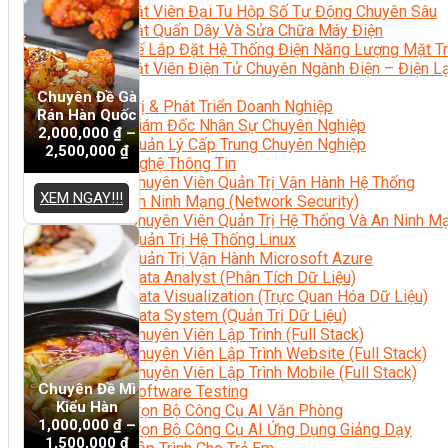
Kỹ Thuật Viên Đại Tu Hộp Số Tự Động Chuyên Sâu
Kỹ Thuật Quấn Dây Và Sửa Chữa Máy Điện
Thiết Kế Lắp Đặt Hệ Thống Điện Năng Lượng Mặt Tr
Kỹ Thuật Viên Điện Tử Chuyên Ngành Điện – Điện 
Ngành Khác
Chuyên Đề Gà
Quản Trị & Phát Triển Doanh Nghiệp
Rán Hàn Quốc
Giám Đốc Nhân Sự Chuyên Nghiệp
2,000,000
₫
–
Quản Lý Cấp Trung Chuyên Nghiệp
2,500,000
₫
Công Nghệ Thông Tin
Chuyên Viên Quản Trị Vận Hành Hệ Thống
XEM NGAY!!!
An Ninh Mạng (Network Security)
Chuyên Viên Quản Trị Hệ Thống Và An Ninh M
Quản Trị Hệ Thống Linux
Quản Trị Vận Hành Microsoft Azure
Data Analyst (Phân Tích Dữ Liệu)
Data Visualization (Trực Quan Hóa Dữ Liệu)
Data System (Quản Trị Dữ Liệu)
Chuyên Viên Lập Trình (Full Stack)
Chuyên Viên Lập Trình Website (Full Stack)
Chuyên Viên Lập Trình Mobile (Full Stack)
Chuyên Đề Mì
Software Testing
Kiểu Hàn
Trọn Bộ Công Cụ AI Văn Phòng
1,000,000
₫
–
Trọn Bộ Công Cụ AI Ứng Dụng Giảng Dạy
1,500,000
₫