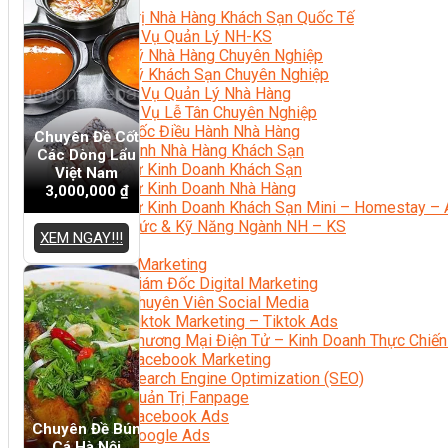
Quản Trị Nhà Hàng Khách Sạn Quốc Tế
Nghiệp Vụ Quản Lý NH-KS
Quản Lý Nhà Hàng Chuyên Nghiệp
Quản Lý Khách Sạn Chuyên Nghiệp
Nghiệp Vụ Quản Lý Nhà Hàng
Nghiệp Vụ Lễ Tân Chuyên Nghiệp
Giám Đốc Điều Hành Nhà Hàng
Chuyên Đề Cốt
Tiếng Anh Nhà Hàng Khách Sạn
Các Dòng Lẩu
Khởi Sự Kinh Doanh Khách Sạn
Việt Nam
Khởi Sự Kinh Doanh Nhà Hàng
3,000,000
₫
Khởi Sự Kinh Doanh Khách Sạn Mini – Homestay – 
Kiến Thức & Kỹ Năng Ngành NH – KS
XEM NGAY!!!
Marketing
Digital Marketing
Giám Đốc Digital Marketing
Chuyên Viên Social Media
Tiktok Marketing – Tiktok Ads
Thương Mại Điện Tử – Kinh Doanh Thực Chiến
Facebook Marketing
Search Engine Optimization (SEO)
Quản Trị Fanpage
Facebook Ads
Chuyên Đề Bún
Google Ads
Cá Hà Nội