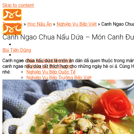
Skip to content
Trang chủ
»
Học Nấu Ăn
»
Nghiệp Vụ Bếp Việt
»
Canh Ngao Chu
Canh Ngao Chua Nấu Dứa – Món Canh Đ
Bùi Tiến Dũng
Đầu Bếp
Canh ngao chua nấu dứa là món ăn dân dã quen thuộc trong mâm
Bếp Trưởng Điều Hành
canh ngao nấu dứa rất thích hợp cho những ngày hè oi ả. Cùng 
Nghiệp Vụ Bếp Trưởng
nhé.
Nghiệp Vụ Bếp Quốc Tế
Nghiệp Vụ Bếp Trưởng Bếp Việt
Nghiệp Vụ Bếp Trưởng Bếp Âu
Nghiệp Vụ Bếp Trưởng Bếp Á
Nghiệp Vụ Bếp Trưởng Bếp Nhật
Nghiệp Vụ Bếp Trưởng Bếp Hoa
Nghiệp Vụ Bếp Hàn
Nghiệp Vụ Bếp Thái
Nghiệp Vụ Bếp Chay
Nghiệp Vụ Quản Lý Bếp
Nghiệp Vụ Cấp Dưỡng