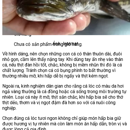
Chưa có sản phẩm trong giỏ hàng.
Giỏ hàng
Ảnh: Internet
Chưa có sản phẩm trong giỏ hàng.
Về hình dáng, nên chọn những con cá có thân thuôn dài, đuôi
nhỏ gọn, cầm lên thấy nặng tay. Khi dùng tay ấn nhẹ vào thân
cá, nếu thịt đàn hồi tốt, chắc, không bị mềm nhũn thì đó là cá
chất lượng. Tránh chọn cá có bụng phình to bất thường vì
thường nhiều mỡ, khi hấp dễ bị ngấy và thịt kém ngọt.
Ngoài ra, kinh nghiệm dân gian cho rằng cá lóc có màu da hơi
ngả vàng thường là cá đồng hoặc cá sống trong môi trường tự
nhiên. Loại cá này ít mỡ, thịt săn chắc, khi hấp bia sẽ cho thớ
thịt dẻo, thơm và vị ngọt đậm đà hơn so với cá nuôi công
nghiệp.
Chọn đúng cá lóc tươi ngon không chỉ giúp món hấp bia giữ
được hương vị tự nhiên mà còn làm món ăn hấp dẫn, tròn vị và
được lòng cả gia đình.