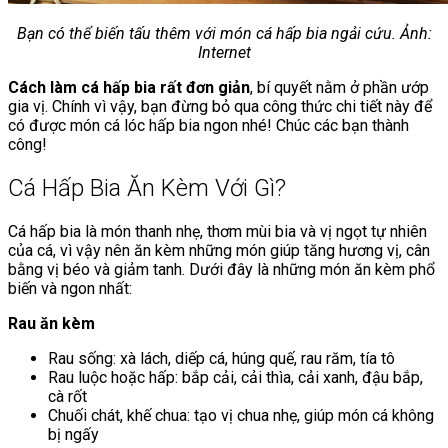
Bạn có thể biến tấu thêm với món cá hấp bia ngải cứu. Ảnh:
Internet
Cách làm cá hấp bia rất đơn giản
, bí quyết nằm ở phần ướp
gia vị. Chính vì vậy, bạn đừng bỏ qua công thức chi tiết này để
có được món cá lóc hấp bia ngon nhé! Chúc các bạn thành
công!
Cá Hấp Bia Ăn Kèm Với Gì?
Cá hấp bia là món thanh nhẹ, thơm mùi bia và vị ngọt tự nhiên
của cá, vì vậy nên ăn kèm những món giúp tăng hương vị, cân
bằng vị béo và giảm tanh. Dưới đây là những món ăn kèm phổ
biến và ngon nhất:
Rau ăn kèm
Rau sống: xà lách, diếp cá, húng quế, rau răm, tía tô
Rau luộc hoặc hấp: bắp cải, cải thìa, cải xanh, đậu bắp,
cà rốt
Chuối chát, khế chua: tạo vị chua nhẹ, giúp món cá không
bị ngấy