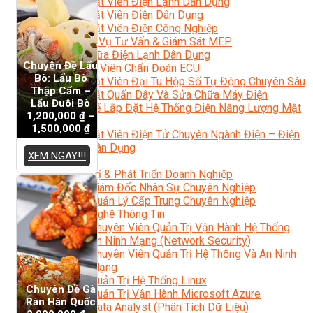
Kỹ Thuật Viên Điện Lạnh Dân Dụng
Kỹ Thuật Viên Điện Dân Dụng
Kỹ Thuật Viên Điện Công Nghiệp
Nghiệp Vụ Tư Vấn & Giám Sát MEP
Sửa Chữa Điện Lạnh Dân Dụng
Chuyên Đề Lẩu
Chuyên Viên Chẩn Đoán ECU
Bò: Lẩu Bò
Kỹ Thuật Viên Đại Tu Hộp Số Tự Động Chuyên Sâu
Thập Cẩm –
Kỹ Thuật Quấn Dây Và Sửa Chữa Máy Điện
Lẩu Đuôi Bò
Thiết Kế Lắp Đặt Hệ Thống Điện Năng Lượng Mặt
1,200,000
₫
–
Trời
1,500,000
₫
Kỹ Thuật Viên Điện Tử Chuyên Ngành Điện – Điện
Lạnh Dân Dụng
XEM NGAY!!!
Ngành Khác
Quản Trị & Phát Triển Doanh Nghiệp
Giám Đốc Nhân Sự Chuyên Nghiệp
Quản Lý Cấp Trung Chuyên Nghiệp
Công Nghệ Thông Tin
Chuyên Viên Quản Trị Vận Hành Hệ Thống
An Ninh Mạng (Network Security)
Chuyên Viên Quản Trị Hệ Thống Và An Ninh
Mạng
Quản Trị Hệ Thống Linux
Chuyên Đề Gà
Quản Trị Vận Hành Microsoft Azure
Rán Hàn Quốc
Data Analyst (Phân Tích Dữ Liệu)