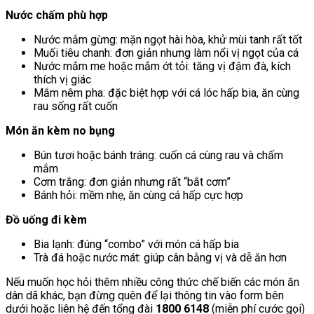
Nước chấm phù hợp
Nước mắm gừng: mặn ngọt hài hòa, khử mùi tanh rất tốt
Muối tiêu chanh: đơn giản nhưng làm nổi vị ngọt của cá
Nước mắm me hoặc mắm ớt tỏi: tăng vị đậm đà, kích
thích vị giác
Mắm nêm pha: đặc biệt hợp với cá lóc hấp bia, ăn cùng
rau sống rất cuốn
Món ăn kèm no bụng
Bún tươi hoặc bánh tráng: cuốn cá cùng rau và chấm
mắm
Cơm trắng: đơn giản nhưng rất “bắt cơm”
Bánh hỏi: mềm nhẹ, ăn cùng cá hấp cực hợp
Đồ uống đi kèm
Bia lạnh: đúng “combo” với món cá hấp bia
Trà đá hoặc nước mát: giúp cân bằng vị và dễ ăn hơn
Nếu muốn học hỏi thêm nhiều công thức chế biến các món ăn
dân dã khác, bạn đừng quên để lại thông tin vào form bên
dưới hoặc liên hệ đến tổng đài
1800 6148
(miễn phí cước gọi)