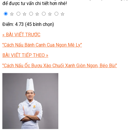
để được tư vấn chi tiết hơn nhé!
☆
☆
☆
☆
☆
Điểm: 4.73 (45 bình chọn)
« BÀI VIẾT TRƯỚC
"Cách Nấu Bánh Canh Cua Ngon Mê Ly"
BÀI VIẾT TIẾP THEO »
"Cách Nấu Ốc Bươu Xào Chuối Xanh Giòn Ngon, Béo Bùi"