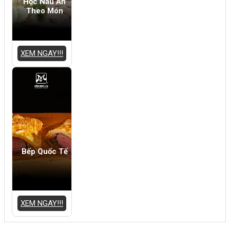
Học Nấu Ăn
Theo Món
XEM NGAY!!!
Bếp Quốc Tế
XEM NGAY!!!