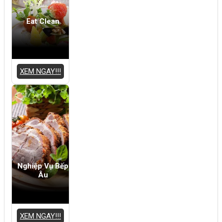
Eat Clean
XEM NGAY!!!
Nghiệp Vụ Bếp
Âu
XEM NGAY!!!