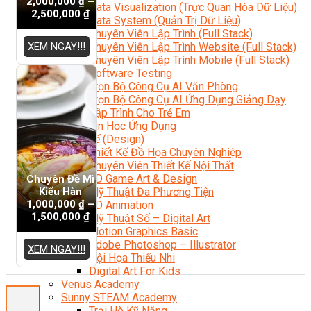
2,000,000
₫
–
Data Visualization (Trực Quan Hóa Dữ Liệu)
2,500,000
₫
Data System (Quản Trị Dữ Liệu)
Chuyên Viên Lập Trình (Full Stack)
XEM NGAY!!!
Chuyên Viên Lập Trình Website (Full Stack)
Chuyên Viên Lập Trình Mobile (Full Stack)
Software Testing
Trọn Bộ Công Cụ AI Văn Phòng
Trọn Bộ Công Cụ AI Ứng Dụng Giảng Dạy
Lập Trình Cho Trẻ Em
Tin Học Ứng Dụng
Thiết Kế (Design)
Thiết Kế Đồ Họa Chuyên Nghiệp
Chuyên Viên Thiết Kế Nội Thất
3D Game Art & Design
Chuyên Đề Mì
Kiểu Hàn
Mỹ Thuật Đa Phương Tiện
1,000,000
₫
–
3D Animation
1,500,000
₫
Mỹ Thuật Số – Digital Art
Motion Graphics Basic
Adobe Photoshop – Illustrator
XEM NGAY!!!
Hội Họa Thiếu Nhi
Digital Art For Kids
Venus Academy
Sunny STEAM Academy
Trại Hè Kỹ Năng