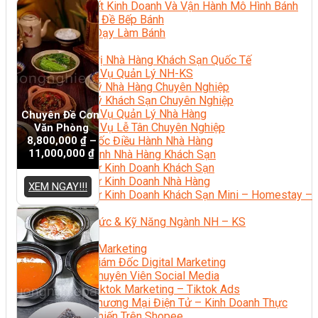
Bí Quyết Kinh Doanh Và Vận Hành Mô Hình Bánh
Chuyên Đề Bếp Bánh
Video Dạy Làm Bánh
Quản Trị NHKS
Quản Trị Nhà Hàng Khách Sạn Quốc Tế
Nghiệp Vụ Quản Lý NH-KS
Quản Lý Nhà Hàng Chuyên Nghiệp
Quản Lý Khách Sạn Chuyên Nghiệp
Nghiệp Vụ Quản Lý Nhà Hàng
Chuyên Đề Cơm
Nghiệp Vụ Lễ Tân Chuyên Nghiệp
Văn Phòng
8,800,000
₫
–
Giám Đốc Điều Hành Nhà Hàng
11,000,000
₫
Tiếng Anh Nhà Hàng Khách Sạn
Khởi Sự Kinh Doanh Khách Sạn
Khởi Sự Kinh Doanh Nhà Hàng
XEM NGAY!!!
Khởi Sự Kinh Doanh Khách Sạn Mini – Homestay –
AirBnB
Kiến Thức & Kỹ Năng Ngành NH – KS
Marketing
Digital Marketing
Giám Đốc Digital Marketing
Chuyên Viên Social Media
Tiktok Marketing – Tiktok Ads
Thương Mại Điện Tử – Kinh Doanh Thực
Chiến Trên Shopee