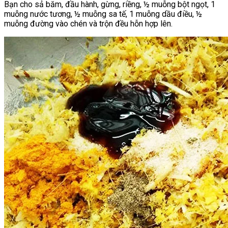
Bạn cho sả băm, đầu hành, gừng, riềng, ½ muỗng bột ngọt, 1
muỗng nước tương, ½ muỗng sa tế, 1 muỗng dầu điều, ½
muỗng đường vào chén và trộn đều hỗn hợp lên.