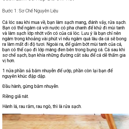
Bước 1: Sơ Chế Nguyên Liệu
Cá lóc sau khi mua về, bạn làm sạch mang, đánh vảy, rửa sạch.
Bạn có thể ngâm cá với nước có pha chanh để khử đi mùi tanh
và làm sạch lớp nhớt vốn có của cá lóc. Lưu ý là bạn chỉ nên
ngâm trong khoảng vài phút vì nếu ngâm quá lâu da cá sẽ bong
ra làm mất đi độ tươi. Ngoài ra, để giảm bớt mùi tanh của cá,
bạn có thể cạo đi lớp màng đen bên trong bụng cá. Cá sau khi
sơ chế sạch, bạn khía những đường cắt sâu để cá dễ thấm gia
vị hơn.
1 nửa phần sả băm nhuyễn để ướp, phần còn lại bạn để
nguyên khúc đập dập.
Đầu hành, gừng băm nhuyễn.
Riềng giã nát.
Hành lá, rau răm, rau ngò, thì là rửa sạch.