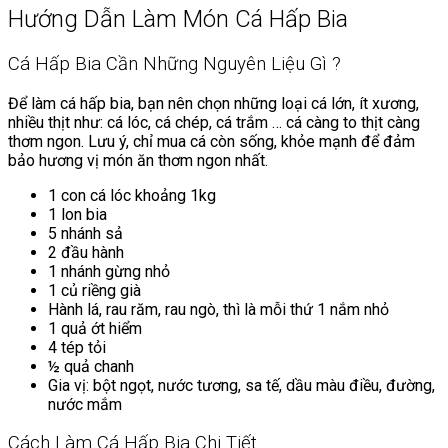
Hướng Dẫn Làm Món Cá Hấp Bia
Cá Hấp Bia Cần Những Nguyên Liệu Gì ?
Để làm cá hấp bia, bạn nên chọn những loại cá lớn, ít xương,
nhiều thịt như: cá lóc, cá chép, cá trắm … cá càng to thịt càng
thơm ngon. Lưu ý, chỉ mua cá còn sống, khỏe mạnh để đảm
bảo hương vị món ăn thơm ngon nhất.
1 con cá lóc khoảng 1kg
1 lon bia
5 nhánh sả
2 đầu hành
1 nhánh gừng nhỏ
1 củ riềng già
Hành lá, rau răm, rau ngò, thì là mỗi thứ 1 nắm nhỏ
1 quả ớt hiểm
4 tép tỏi
½ quả chanh
Gia vị: bột ngọt, nước tương, sa tế, dầu màu điều, đường,
nước mắm
Cách Làm Cá Hấp Bia Chi Tiết