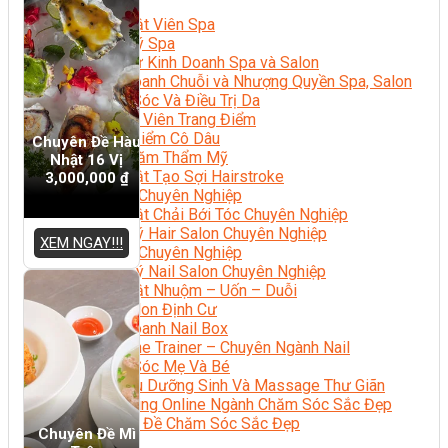
Sắc Đẹp
Kỹ Thuật Viên Spa
Quản Lý Spa
Khởi Sự Kinh Doanh Spa và Salon
Kinh Doanh Chuỗi và Nhượng Quyền Spa, Salon
Chăm Sóc Và Điều Trị Da
Chuyên Viên Trang Điểm
Trang Điểm Cô Dâu
Chuyên Đề Hàu
Phun Xăm Thẩm Mỹ
Nhật 16 Vị
Kỹ Thuật Tạo Sợi Hairstroke
3,000,000
₫
Barber Chuyên Nghiệp
Kỹ Thuật Chải Bới Tóc Chuyên Nghiệp
Quản Lý Hair Salon Chuyên Nghiệp
XEM NGAY!!!
Nối Mi Chuyên Nghiệp
Quản Lý Nail Salon Chuyên Nghiệp
Kỹ Thuật Nhuộm – Uốn – Duỗi
Nail Salon Định Cư
Kinh Doanh Nail Box
Train The Trainer – Chuyên Ngành Nail
Chăm Sóc Mẹ Và Bé
Gội Đầu Dưỡng Sinh Và Massage Thư Giãn
Marketing Online Ngành Chăm Sóc Sắc Đẹp
Chuyên Đề Chăm Sóc Sắc Đẹp
Chuyên Đề Mì
Âm Nhạc