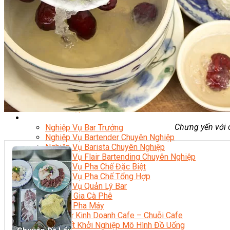
Nghiệp Vụ Bếp Phụ
Điểm Tâm Hồng Kông
Eat Clean
Food Stylist
Master Class
Bếp Gia Đình
Học Nấu Ăn Mở Quán
Chuyên Đề Bếp Nóng
Khởi Sự Kinh Doanh Ngành F&B
Khởi Sự Kinh Doanh Nhà Hàng
Bí Quyết Kinh Doanh và Vận Hành Mô Hình Ẩm Thực
Video Dạy Nấu Ăn
Pha Chế
Chưng yến với c
Nghiệp Vụ Bar Trưởng
Nghiệp Vụ Bartender Chuyên Nghiệp
Nghiệp Vụ Barista Chuyên Nghiệp
Nghiệp Vụ Flair Bartending Chuyên Nghiệp
Nghiệp Vụ Pha Chế Đặc Biệt
Nghiệp Vụ Pha Chế Tổng Hợp
Nghiệp Vụ Quản Lý Bar
Chuyên Gia Cà Phê
Cà Phê Pha Máy
Khởi Sự Kinh Doanh Cafe – Chuỗi Cafe
Bí Quyết Khởi Nghiệp Mô Hình Đồ Uống