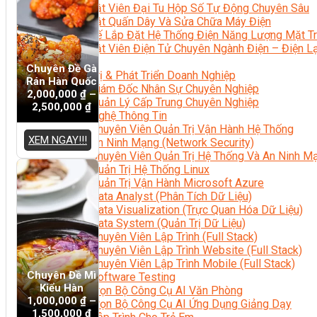
Kỹ Thuật Viên Đại Tu Hộp Số Tự Động Chuyên Sâu
Kỹ Thuật Quấn Dây Và Sửa Chữa Máy Điện
Thiết Kế Lắp Đặt Hệ Thống Điện Năng Lượng Mặt Tr
Kỹ Thuật Viên Điện Tử Chuyên Ngành Điện – Điện 
Ngành Khác
Chuyên Đề Gà
Quản Trị & Phát Triển Doanh Nghiệp
Rán Hàn Quốc
Giám Đốc Nhân Sự Chuyên Nghiệp
2,000,000
₫
–
Quản Lý Cấp Trung Chuyên Nghiệp
2,500,000
₫
Công Nghệ Thông Tin
Chuyên Viên Quản Trị Vận Hành Hệ Thống
XEM NGAY!!!
An Ninh Mạng (Network Security)
Chuyên Viên Quản Trị Hệ Thống Và An Ninh M
Quản Trị Hệ Thống Linux
Quản Trị Vận Hành Microsoft Azure
Data Analyst (Phân Tích Dữ Liệu)
Data Visualization (Trực Quan Hóa Dữ Liệu)
Data System (Quản Trị Dữ Liệu)
Chuyên Viên Lập Trình (Full Stack)
Chuyên Viên Lập Trình Website (Full Stack)
Chuyên Viên Lập Trình Mobile (Full Stack)
Chuyên Đề Mì
Software Testing
Kiểu Hàn
Trọn Bộ Công Cụ AI Văn Phòng
1,000,000
₫
–
Trọn Bộ Công Cụ AI Ứng Dụng Giảng Dạy
1,500,000
₫