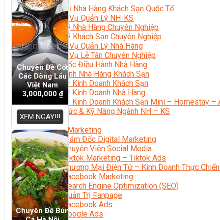
Quản Trị Nhà Hàng Khách Sạn Quốc Tế
Nghiệp Vụ Quản Lý NH-KS
Quản Lý Nhà Hàng Chuyên Nghiệp
Quản Lý Khách Sạn Chuyên Nghiệp
Nghiệp Vụ Quản Lý Nhà Hàng
Nghiệp Vụ Lễ Tân Chuyên Nghiệp
Giám Đốc Điều Hành Nhà Hàng
Chuyên Đề Cốt
Tiếng Anh Nhà Hàng Khách Sạn
Các Dòng Lẩu
Khởi Sự Kinh Doanh Khách Sạn
Việt Nam
Khởi Sự Kinh Doanh Nhà Hàng
3,000,000
₫
Khởi Sự Kinh Doanh Khách Sạn Mini – Homestay – 
Kiến Thức & Kỹ Năng Ngành NH – KS
XEM NGAY!!!
Marketing
Digital Marketing
Giám Đốc Digital Marketing
Chuyên Viên Social Media
Tiktok Marketing – Tiktok Ads
Thương Mại Điện Tử – Kinh Doanh Thực Chiến
Facebook Marketing
Search Engine Optimization (SEO)
Quản Trị Fanpage
Facebook Ads
Chuyên Đề Bún
Google Ads
Cá Hà Nội