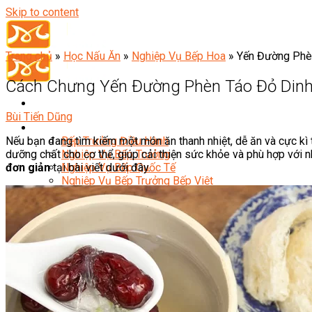
Skip to content
Trang chủ
»
Học Nấu Ăn
»
Nghiệp Vụ Bếp Hoa
»
Yến Đường Phè
Cách Chưng Yến Đường Phèn Táo Đỏ Dinh
Bùi Tiến Dũng
Đầu Bếp
Nếu bạn đang tìm kiếm một món ăn thanh nhiệt, dễ ăn và cực kì 
Bếp Trưởng Điều Hành
dưỡng chất cho cơ thể, giúp cải thiện sức khỏe và phù hợp với
Nghiệp Vụ Bếp Trưởng
đơn giản
tại bài viết dưới đây.
Nghiệp Vụ Bếp Quốc Tế
Nghiệp Vụ Bếp Trưởng Bếp Việt
Nghiệp Vụ Bếp Trưởng Bếp Âu
Nghiệp Vụ Bếp Trưởng Bếp Á
Nghiệp Vụ Bếp Trưởng Bếp Nhật
Nghiệp Vụ Bếp Trưởng Bếp Hoa
Nghiệp Vụ Bếp Hàn
Nghiệp Vụ Bếp Thái
Nghiệp Vụ Bếp Chay
Nghiệp Vụ Quản Lý Bếp
Nghiệp Vụ Cấp Dưỡng