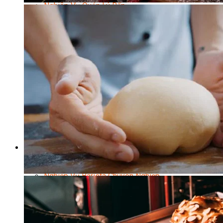
Nghiệp Vụ Quản Lý Bếp
Nghiệp Vụ Cấp Dưỡng
Nghiệp Vụ Bếp Phụ
Điểm Tâm Hồng Kông
Eat Clean
Food Stylist
Master Class
Bếp Gia Đình
Học Nấu Ăn Mở Quán
Chuyên Đề Bếp Nóng
Khởi Sự Kinh Doanh Ngành F&B
Khởi Sự Kinh Doanh Nhà Hàng
Bí Quyết Kinh Doanh và Vận Hành Mô Hình Ẩm
Thực
Video Dạy Nấu Ăn
Pha Chế
Nghiệp Vụ Bar Trưởng
Nghiệp Vụ Bartender Chuyên Nghiệp
Nghiệp Vụ Barista Chuyên Nghiệp
Nghiệp Vụ Flair Bartending Chuyên Nghiệp
Nghiệp Vụ Pha Chế Đặc Biệt
Nghiệp Vụ Pha Chế Tổng Hợp
Nghiệp Vụ Quản Lý Bar