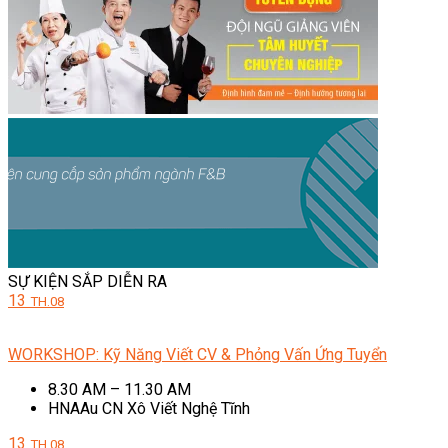
SỰ KIỆN SẮP DIỄN RA
13
TH.08
WORKSHOP: Kỹ Năng Viết CV & Phỏng Vấn Ứng Tuyển
8.30 AM – 11.30 AM
HNAAu CN Xô Viết Nghệ Tĩnh
13
TH.08