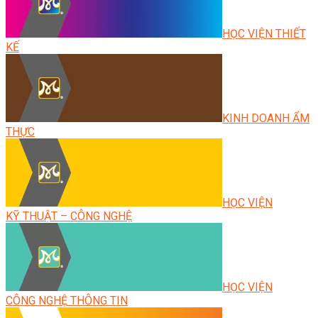
HỌC VIỆN THIẾT
KẾ
KINH DOANH ẨM
THỰC
HỌC VIỆN
KỸ THUẬT – CÔNG NGHỆ
HỌC VIỆN
CÔNG NGHỆ THÔNG TIN