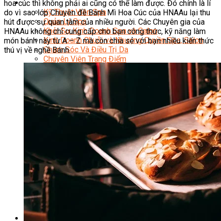
Sắc Đẹp
hoa cúc thì không phải ai cũng có thể làm được. Đó chính là lí
Kỹ Thuật Viên Spa
do vì sao lớp Chuyên đề Bánh Mì Hoa Cúc của HNAAu lại thu
Quản Lý Spa
hút được sự quan tâm của nhiều người. Các Chuyên gia của
Khởi Sự Kinh Doanh Spa và Salon
HNAAu không chỉ cung cấp cho bạn công thức, kỹ năng làm
Kinh Doanh Chuỗi và Nhượng Quyền Spa, Salon
món bánh này từ A – Z mà còn chia sẻ với bạn nhiều kiến thức
Chăm Sóc Và Điều Trị Da
thú vị về nghề Bánh.
Chuyên Viên Trang Điểm
Trang Điểm Cô Dâu
Phun Xăm Thẩm Mỹ
Kỹ Thuật Tạo Sợi Hairstroke
Barber Chuyên Nghiệp
Kỹ Thuật Chải Bới Tóc Chuyên Nghiệp
Quản Lý Hair Salon Chuyên Nghiệp
Nối Mi Chuyên Nghiệp
Quản Lý Nail Salon Chuyên Nghiệp
Kỹ Thuật Nhuộm – Uốn – Duỗi
Nail Salon Định Cư
Kinh Doanh Nail Box
Train The Trainer – Chuyên Ngành Nail
Chăm Sóc Mẹ Và Bé
Gội Đầu Dưỡng Sinh Và Massage Thư Giãn
Marketing Online Ngành Chăm Sóc Sắc Đẹp
Chuyên Đề Chăm Sóc Sắc Đẹp
Âm Nhạc