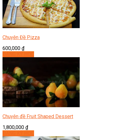
Chuyên Đề Pizza
600,000
₫
ĐĂNG KÝ HỌC
Chuyên đề Fruit Shaped Dessert
1,800,000
₫
ĐĂNG KÝ HỌC