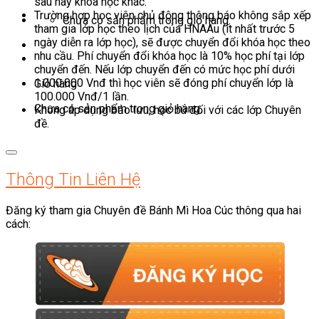
sau hay khóa học khác.
Trường hợp học viên chủ động thông báo không sắp xếp
Chưa có sản phẩm trong giỏ hàng.
tham gia lớp học theo lịch của HNAAu (ít nhất trước 5
ngày diễn ra lớp học), sẽ được chuyển đổi khóa học theo
nhu cầu. Phí chuyển đổi khóa học là 10% học phí tại lớp
chuyển đến. Nếu lớp chuyển đến có mức học phí dưới
1.000.000 Vnđ thì học viên sẽ đóng phí chuyển lớp là
Giỏ hàng
100.000 Vnđ/1 lần.
Chưa có sản phẩm trong giỏ hàng.
Không áp dụng bảo lưu, học bù đối với các lớp Chuyên
đề.
Thông Tin Liên Hệ
Đăng ký tham gia Chuyên đề Bánh Mì Hoa Cúc thông qua hai
cách: