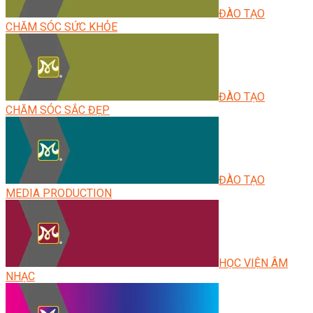
ĐÀO TẠO
CHĂM SÓC SỨC KHỎE
ĐÀO TẠO
CHĂM SÓC SẮC ĐẸP
ĐÀO TẠO
MEDIA PRODUCTION
HỌC VIỆN ÂM
NHẠC