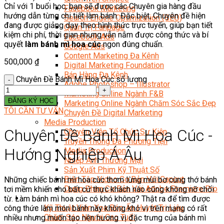
Chỉ với 1 buổi học, bạn sẽ được các Chuyên gia hàng đầu
Facebook Marketing
hướng dẫn từng chi tiết làm bánh. Đặc biệt, Chuyên đề hiện
Search Engine Optimization (SEO)
đang được giảng dạy theo hình thức trực tuyến, giúp bạn tiết
Quản Trị Fanpage
kiệm chi phí, thời gian nhưng vẫn nắm được công thức và bí
Facebook Ads
quyết
làm bánh mì hoa cúc
ngon đúng chuẩn.
Google Ads
Content Marketing Đa Kênh
500,000
₫
Digital Marketing Foundation
Bán Hàng Đa Kênh
Chuyên Đề Bánh Mì Hoa Cúc số lượng
Adobe Photoshop – Illustrator
Marketing Online Ngành F&B
ĐĂNG KÝ HỌC
Marketing Online Ngành Chăm Sóc Sắc Đẹp
TÔI CẦN TƯ VẤN
Chuyên Đề Digital Marketing
Media Production
Chuyên Đề Bánh Mì Hoa Cúc -
Chuyên Viên Tổ Chức Sự Kiện
Truyền Thông Đa Phương Tiện
Hướng Nghiệp Á Âu
Media Production
Nhiếp Ảnh Thương Mại
Sản Xuất Phim Kỹ Thuật Số
Biên Tập Video Cơ Bản Với Capcut
Những chiếc bánh mì hoa cúc thơm lừng mùi bơ cùng thớ bánh
Dựng Phim Cơ Bản Với Adobe Premiere Pro
tơi mềm khiến cho bất cứ thực khách nào cũng không nỡ chối
Sức Khỏe
từ. Làm bánh mì hoa cúc có khó không? Thật ra để tìm được
Kỹ Thuật Viên Xoa Bóp Ấn Huyệt Trị Liệu
công thức làm món bánh này không khó vì trên mạng có rất
Chăm Sóc Người Cao Tuổi
nhiều nhưng muốn tạo nên hương vị đặc trưng của bánh mì