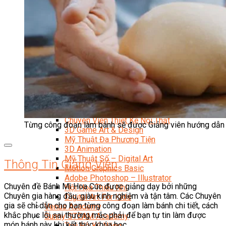
Data Visualization (Trực Quan Hóa Dữ Liệu)
Data System (Quản Trị Dữ Liệu)
Chuyên Viên Lập Trình (Full Stack)
Chuyên Viên Lập Trình Website (Full Stack)
Chuyên Viên Lập Trình Mobile (Full Stack)
Software Testing
Trọn Bộ Công Cụ AI Văn Phòng
Trọn Bộ Công Cụ AI Ứng Dụng Giảng Dạy
Lập Trình Cho Trẻ Em
Tin Học Ứng Dụng
Thiết Kế (Design)
Thiết Kế Đồ Họa Chuyên Nghiệp
Chuyên Viên Thiết Kế Nội Thất
Từng công đoạn làm bánh sẽ được Giảng viên hướng dẫn
3D Game Art & Design
Mỹ Thuật Đa Phương Tiện
3D Animation
Mỹ Thuật Số – Digital Art
Thông Tin Giảng Viên
Motion Graphics Basic
Adobe Photoshop – Illustrator
Chuyên đề Bánh Mì Hoa Cúc được giảng dạy bởi những
Hội Họa Thiếu Nhi
Chuyên gia hàng đầu, giàu kinh nghiệm và tận tâm. Các Chuyên
Digital Art For Kids
gia sẽ chỉ dẫn cho bạn từng công đoạn làm bánh chi tiết, cách
Venus Academy
khắc phục lỗi sai thường mắc phải để bạn tự tin làm được
Sunny STEAM Academy
món bánh này khi kết thúc khóa học.
Trại Hè Kỹ Năng