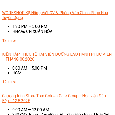
WORKSHOP:Kỹ Năng Viết CV & Phỏng Vấn Chinh Phục Nhà
Tuyển Dụng
1.30 PM – 5.00 PM
HNAAu CN XUÂN HÒA
12
TH.08
KIẾN TẬP THỰC TẾ TẠI VIỆN DƯỠNG LÃO HẠNH PHÚC VIÊN
– THÁNG 08.2026
8.00 AM – 5.00 PM
HCM
12
TH.08
Chương trình Store Tour Golden Gate Group - Học viện Đầu
Bếp - 12.8.2026
9.00 AM – 12.00 AM
240-242 Phạm Văn Đồng, Phường Hiệp Bình, TP. HCM