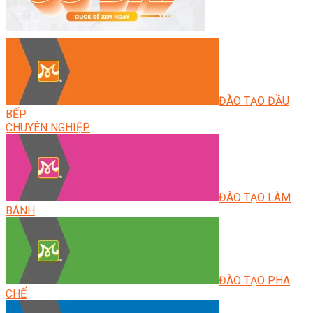
ĐÀO TẠO ĐẦU
BẾP
CHUYÊN NGHIỆP
ĐÀO TẠO LÀM
BÁNH
ĐÀO TẠO PHA
CHẾ