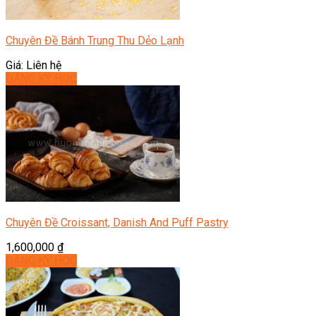
Chuyên Đề Bánh Trung Thu Dẻo Lạnh
Giá: Liên hệ
ĐĂNG KÝ HỌC
Chuyên Đề Croissant, Danish And Puff Pastry
1,600,000
₫
ĐĂNG KÝ HỌC