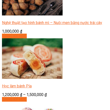
Nghệ thuật tạo hình bánh mì – Nuôi men bằng nước trái cây
1,000,000
₫
ĐĂNG KÝ HỌC
Học làm bánh Pía
1,200,000
₫
–
1,500,000
₫
ĐĂNG KÝ HỌC