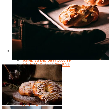
Chuyên Gia Cà Phê
Cà Phê Pha Máy
Khởi Sự Kinh Doanh Cafe – Chuỗi Cafe
Bí Quyết Khởi Nghiệp Mô Hình Đồ Uống
Kinh Doanh Mô Hình Đồ Uống Thịnh Hành
Kinh Doanh Chuỗi Và Nhượng Quyền
Tiếng Anh Chuyên Ngành Pha Chế
Học Làm Kem
Học Pha Chế Trà Sữa
Chuyên Đề Pha Chế
Video Dạy Pha Chế
Làm Bánh
Nghiệp Vụ Bếp Trưởng Bếp Bánh
Nghiệp Vụ Bếp Bánh Quốc Tế
Nghiệp Vụ Quản Lý Bếp Bánh
Nghiệp Vụ Bánh Kem
Bánh Việt
Bánh Nhật
Bánh Mì Nâng Cao
Bánh Đài Loan
Bánh Ngắn Hạn
Bánh Kinh Doanh
Handmade Mini Cake
Master Class