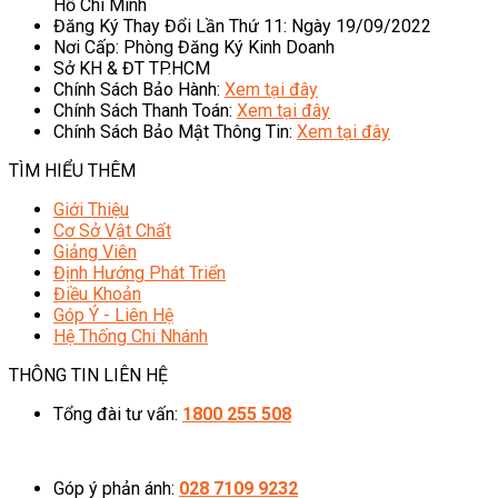
Hồ Chí Minh
Đăng Ký Thay Đổi Lần Thứ 11: Ngày 19/09/2022
Nơi Cấp: Phòng Đăng Ký Kinh Doanh
Sở KH & ĐT TP.HCM
Chính Sách Bảo Hành:
Xem tại đây
Chính Sách Thanh Toán:
Xem tại đây
Chính Sách Bảo Mật Thông Tin:
Xem tại đây
TÌM HIỂU THÊM
Giới Thiệu
Cơ Sở Vật Chất
Giảng Viên
Định Hướng Phát Triển
Điều Khoản
Góp Ý - Liên Hệ
Hệ Thống Chi Nhánh
THÔNG TIN LIÊN HỆ
Tổng đài tư vấn:
1800 255 508
08h00 - 20h00 (Miễn phí cước gọi)
Góp ý phản ánh:
028 7109 9232