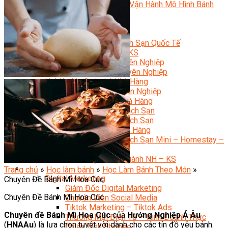
Bí Quyết Kinh Doanh Và Vận Hành Mô Hình Bánh
Chuyên Đề Bếp Bánh
Video Dạy Làm Bánh
Quản Trị NHKS
Quản Trị Nhà Hàng Khách Sạn Quốc Tế
Nghiệp Vụ Quản Lý NH-KS
Quản Lý Nhà Hàng Chuyên Nghiệp
Quản Lý Khách Sạn Chuyên Nghiệp
Nghiệp Vụ Quản Lý Nhà Hàng
Nghiệp Vụ Lễ Tân Chuyên Nghiệp
Giám Đốc Điều Hành Nhà Hàng
Tiếng Anh Nhà Hàng Khách Sạn
Khởi Sự Kinh Doanh Khách Sạn
Khởi Sự Kinh Doanh Nhà Hàng
Khởi Sự Kinh Doanh Khách Sạn Mini – Homestay –
AirBnB
Kiến Thức & Kỹ Năng Ngành NH – KS
Marketing
Trang chủ
»
Học làm bánh
»
Học Làm Bánh Theo Món
»
Digital Marketing
Chuyên Đề Bánh Mì Hoa Cúc
Giám Đốc Digital Marketing
Chuyên Đề Bánh Mì Hoa Cúc
Chuyên Viên Social Media
Tiktok Marketing – Tiktok Ads
Chuyên đề Bánh Mì Hoa Cúc
của
Hướng Nghiệp Á Âu
Thương Mại Điện Tử – Kinh Doanh Thực
(
HNAAu
) là lựa chọn tuyệt vời dành cho các tín đồ yêu bánh.
Chiến Trên Shopee