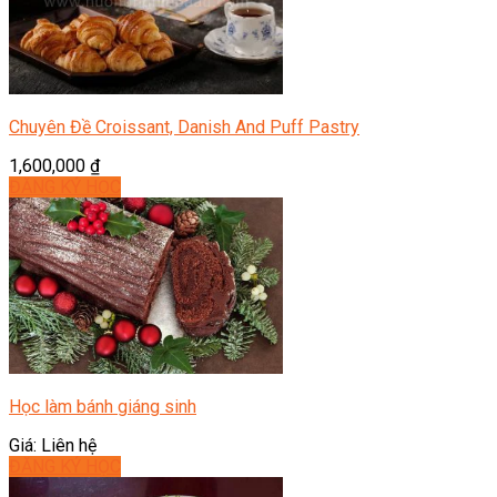
Chuyên Đề Croissant, Danish And Puff Pastry
1,600,000
₫
ĐĂNG KÝ HỌC
Học làm bánh giáng sinh
Giá: Liên hệ
ĐĂNG KÝ HỌC