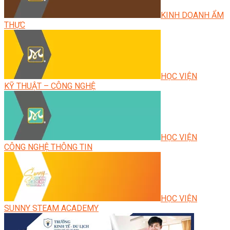
KINH DOANH ẨM
THỰC
HỌC VIỆN
KỸ THUẬT – CÔNG NGHỆ
HỌC VIỆN
CÔNG NGHỆ THÔNG TIN
HỌC VIỆN
SUNNY STEAM ACADEMY