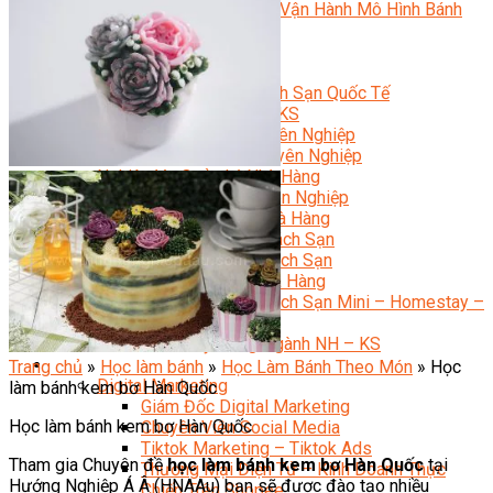
Bí Quyết Kinh Doanh Và Vận Hành Mô Hình Bánh
Chuyên Đề Bếp Bánh
Video Dạy Làm Bánh
Quản Trị NHKS
Quản Trị Nhà Hàng Khách Sạn Quốc Tế
Nghiệp Vụ Quản Lý NH-KS
Quản Lý Nhà Hàng Chuyên Nghiệp
Quản Lý Khách Sạn Chuyên Nghiệp
Nghiệp Vụ Quản Lý Nhà Hàng
Nghiệp Vụ Lễ Tân Chuyên Nghiệp
Giám Đốc Điều Hành Nhà Hàng
Tiếng Anh Nhà Hàng Khách Sạn
Khởi Sự Kinh Doanh Khách Sạn
Khởi Sự Kinh Doanh Nhà Hàng
Khởi Sự Kinh Doanh Khách Sạn Mini – Homestay –
AirBnB
Kiến Thức & Kỹ Năng Ngành NH – KS
Marketing
Trang chủ
»
Học làm bánh
»
Học Làm Bánh Theo Món
»
Học
Digital Marketing
làm bánh kem bơ Hàn Quốc
Giám Đốc Digital Marketing
Học làm bánh kem bơ Hàn Quốc
Chuyên Viên Social Media
Tiktok Marketing – Tiktok Ads
Tham gia Chuyên đề
học làm bánh kem bơ Hàn Quốc
tại
Thương Mại Điện Tử – Kinh Doanh Thực
Hướng Nghiệp Á Â (HNAAu) bạn sẽ được đào tạo nhiều
Chiến Trên Shopee