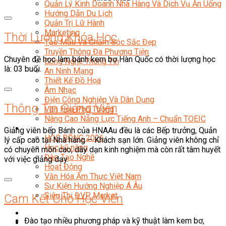
Quản Lý Kinh Doanh Nhà Hàng Và Dịch Vụ Ăn Uống
Hướng Dẫn Du Lịch
Quản Trị Lữ Hành
Marketing
Thời Lượng Khóa Học
Tạo Mẫu Và Chăm Sóc Sắc Đẹp
Truyền Thông Đa Phương Tiện
Chuyên đề học làm bánh kem bơ Hàn Quốc có thời lượng học
Công Nghệ Thông Tin
là: 03 buổi.
An Ninh Mạng
Thiết Kế Đồ Họa
Âm Nhạc
Điện Công Nghiệp Và Dân Dụng
Thông Tin Giảng Viên
Văn Hóa Phổ Thông
Nâng Cao Năng Lực Tiếng Anh – Chuẩn TOEIC
Tin Tức
Giảng viên bếp Bánh của HNAAu đều là các Bếp trưởng, Quản
HỌC BỔNG 2026
lý cấp cao tại Nhà hàng – Khách sạn lớn. Giảng viên không chỉ
Học kỹ năng
có chuyên môn cao, dày dạn kinh nghiệm mà còn rất tâm huyết
Đào Tạo Nghề
với việc giảng dạy.
Hoạt Động
Văn Hóa Ẩm Thực Việt Nam
Sự Kiện Hướng Nghiệp Á Âu
Siêu Thị ĐVP Market
Cam Kết Cho Học Viên
Đào tạo nhiều phương pháp và kỹ thuật làm kem bơ,