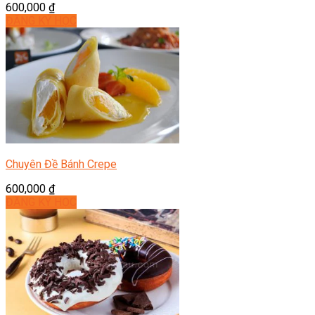
600,000
₫
ĐĂNG KÝ HỌC
Chuyên Đề Bánh Crepe
600,000
₫
ĐĂNG KÝ HỌC