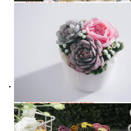
Nghiệp Vụ Quản Lý Bếp
Nghiệp Vụ Cấp Dưỡng
Nghiệp Vụ Bếp Phụ
Điểm Tâm Hồng Kông
Eat Clean
Food Stylist
Master Class
Bếp Gia Đình
Học Nấu Ăn Mở Quán
Chuyên Đề Bếp Nóng
Khởi Sự Kinh Doanh Ngành F&B
Khởi Sự Kinh Doanh Nhà Hàng
Bí Quyết Kinh Doanh và Vận Hành Mô Hình Ẩm
Thực
Video Dạy Nấu Ăn
Pha Chế
Nghiệp Vụ Bar Trưởng
Nghiệp Vụ Bartender Chuyên Nghiệp
Nghiệp Vụ Barista Chuyên Nghiệp
Nghiệp Vụ Flair Bartending Chuyên Nghiệp
Nghiệp Vụ Pha Chế Đặc Biệt
Nghiệp Vụ Pha Chế Tổng Hợp
Nghiệp Vụ Quản Lý Bar