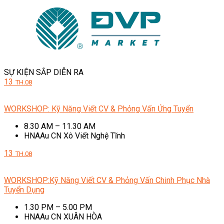
SỰ KIỆN SẮP DIỄN RA
13
TH.08
WORKSHOP: Kỹ Năng Viết CV & Phỏng Vấn Ứng Tuyển
8.30 AM – 11.30 AM
HNAAu CN Xô Viết Nghệ Tĩnh
13
TH.08
WORKSHOP:Kỹ Năng Viết CV & Phỏng Vấn Chinh Phục Nhà
Tuyển Dụng
1.30 PM – 5.00 PM
HNAAu CN XUÂN HÒA