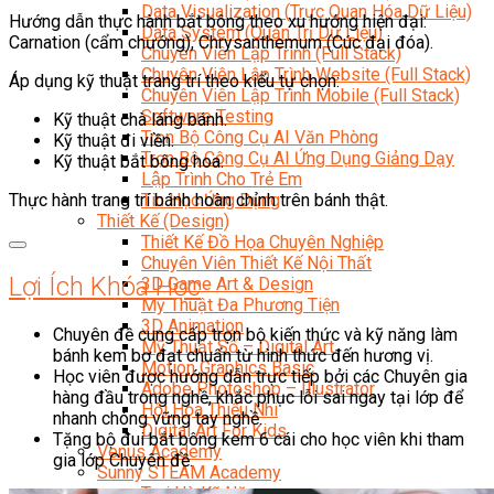
Data Visualization (Trực Quan Hóa Dữ Liệu)
Hướng dẫn thực hành bắt bông theo xu hướng hiện đại:
Data System (Quản Trị Dữ Liệu)
Carnation (cẩm chướng), Chrysanthemum (Cúc đại đóa).
Chuyên Viên Lập Trình (Full Stack)
Chuyên Viên Lập Trình Website (Full Stack)
Áp dụng kỹ thuật trang trí theo kiểu tự chọn:
Chuyên Viên Lập Trình Mobile (Full Stack)
Software Testing
Kỹ thuật chà láng bánh.
Trọn Bộ Công Cụ AI Văn Phòng
Kỹ thuật đi viền.
Trọn Bộ Công Cụ AI Ứng Dụng Giảng Dạy
Kỹ thuật bắt bông hoa.
Lập Trình Cho Trẻ Em
Tin Học Ứng Dụng
Thực hành trang trí bánh hoàn chỉnh trên bánh thật.
Thiết Kế (Design)
Thiết Kế Đồ Họa Chuyên Nghiệp
Chuyên Viên Thiết Kế Nội Thất
Lợi Ích Khóa Học
3D Game Art & Design
Mỹ Thuật Đa Phương Tiện
3D Animation
Chuyên đề cung cấp trọn bộ kiến thức và kỹ năng làm
Mỹ Thuật Số – Digital Art
bánh kem bơ đạt chuẩn từ hình thức đến hương vị.
Motion Graphics Basic
Học viên được hướng dẫn trực tiếp bởi các Chuyên gia
Adobe Photoshop – Illustrator
hàng đầu trong nghề, khắc phục lỗi sai ngay tại lớp để
Hội Họa Thiếu Nhi
nhanh chóng vững tay nghề.
Digital Art For Kids
Tặng bộ đui bắt bông kem 6 cái cho học viên khi tham
Venus Academy
gia lớp Chuyên đề.
Sunny STEAM Academy
Trại Hè Kỹ Năng