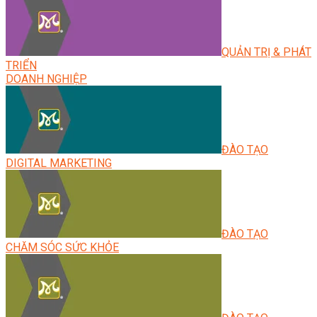
QUẢN TRỊ & PHÁT
TRIỂN
DOANH NGHIỆP
ĐÀO TẠO
DIGITAL MARKETING
ĐÀO TẠO
CHĂM SÓC SỨC KHỎE