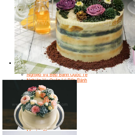
Chuyên Gia Cà Phê
Cà Phê Pha Máy
Khởi Sự Kinh Doanh Cafe – Chuỗi Cafe
Bí Quyết Khởi Nghiệp Mô Hình Đồ Uống
Kinh Doanh Mô Hình Đồ Uống Thịnh Hành
Kinh Doanh Chuỗi Và Nhượng Quyền
Tiếng Anh Chuyên Ngành Pha Chế
Học Làm Kem
Học Pha Chế Trà Sữa
Chuyên Đề Pha Chế
Video Dạy Pha Chế
Làm Bánh
Nghiệp Vụ Bếp Trưởng Bếp Bánh
Nghiệp Vụ Bếp Bánh Quốc Tế
Nghiệp Vụ Quản Lý Bếp Bánh
Nghiệp Vụ Bánh Kem
Bánh Việt
Bánh Nhật
Bánh Mì Nâng Cao
Bánh Đài Loan
Bánh Ngắn Hạn
Bánh Kinh Doanh
Handmade Mini Cake
Master Class