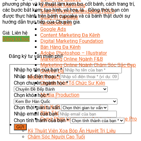
phương pháp và kỹ thuật làm kem bơ, cốt bánh, cách trang trí,
Facebook Marketing
các bước bắt kem, tạo hình, vẽ hoa, lá… Đồng thời, bạn còn
Search Engine Optimization (SEO)
được thực hành trên bánh cupcake và cả bánh thật dưới sự
Quản Trị Fanpage
hướng dẫn trực tiếp của Chuyên gia.
Facebook Ads
Google Ads
Giá: Liên hệ
Content Marketing Đa Kênh
Đăng ký học
Digital Marketing Foundation
Bán Hàng Đa Kênh
Adobe Photoshop – Illustrator
Đăng ký tư vấn miễn phí!
Marketing Online Ngành F&B
Marketing Online Ngành Chăm Sóc Sắc Đẹp
Nhập họ tên của bạn *
Chuyên Đề Digital Marketing
Nhập số điện thoại *
Media Production
Chọn chuyên ngành học *
Chuyên Viên Tổ Chức Sự Kiện
Truyền Thông Đa Phương Tiện
Media Production
Chọn khóa học *
Nhiếp Ảnh Thương Mại
Sản Xuất Phim Kỹ Thuật Số
Chọn thời gian tư vấn
Biên Tập Video Cơ Bản Với Capcut
Nhập email của bạn
Dựng Phim Cơ Bản Với Adobe Premiere Pro
Chọn tỉnh thành của bạn *
Sức Khỏe
Kỹ Thuật Viên Xoa Bóp Ấn Huyệt Trị Liệu
Chăm Sóc Người Cao Tuổi