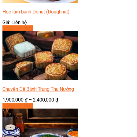
Học làm bánh Donut (Doughnut)
Giá: Liên hệ
ĐĂNG KÝ HỌC
Chuyên Đề Bánh Trung Thu Nướng
1,900,000
₫
–
2,400,000
₫
ĐĂNG KÝ HỌC