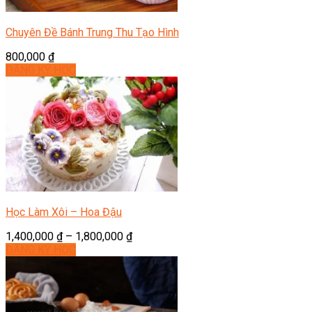
Chuyên Đề Bánh Trung Thu Tạo Hình
800,000
₫
ĐĂNG KÝ HỌC
Học Làm Xôi – Hoa Đậu
1,400,000
₫
–
1,800,000
₫
ĐĂNG KÝ HỌC