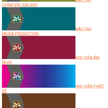
ĐÀO TẠO
CHĂM SÓC SẮC ĐẸP
ĐÀO TẠO
MEDIA PRODUCTION
HỌC VIỆN ÂM
NHẠC
HỌC VIỆN THIẾT
KẾ