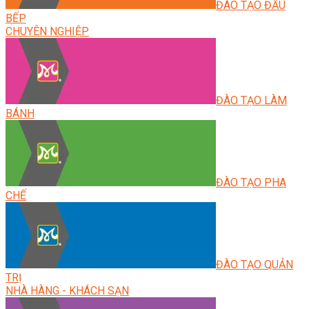
ĐÀO TẠO ĐẦU
BẾP
CHUYÊN NGHIỆP
ĐÀO TẠO LÀM
BÁNH
ĐÀO TẠO PHA
CHẾ
ĐÀO TẠO QUẢN
TRỊ
NHÀ HÀNG - KHÁCH SẠN