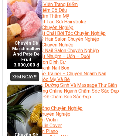
Chuyên Viên Trang Điểm
Trang Điểm Cô Dâu
Phun Xăm Thẩm Mỹ
Kỹ Thuật Tạo Sợi Hairstroke
Barber Chuyên Nghiệp
Kỹ Thuật Chải Bới Tóc Chuyên Nghiệp
Quản Lý Hair Salon Chuyên Nghiệp
Chuyên Đề
Nối Mi Chuyên Nghiệp
Marshmallow
Quản Lý Nail Salon Chuyên Nghiệp
And Pate De
Kỹ Thuật Nhuộm – Uốn – Duỗi
Fruit
Nail Salon Định Cư
3,000,000
₫
Kinh Doanh Nail Box
Train The Trainer – Chuyên Ngành Nail
XEM NGAY!!!
Chăm Sóc Mẹ Và Bé
Gội Đầu Dưỡng Sinh Và Massage Thư Giãn
Marketing Online Ngành Chăm Sóc Sắc Đẹp
Chuyên Đề Chăm Sóc Sắc Đẹp
Âm Nhạc
Nhạc Công Chuyên Nghiệp
Ca Sĩ Chuyên Nghiệp
Học Đàn Violin
Học Violin Cover
Học Đàn Piano
Chuyên Đề