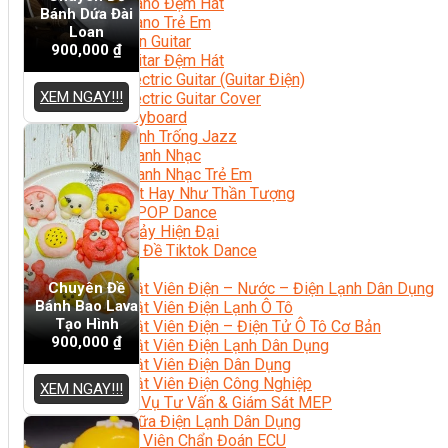
Học Piano Đệm Hát
Bánh Dứa Đài
Học Piano Trẻ Em
Loan
Học Đàn Guitar
900,000
₫
Học Guitar Đệm Hát
Học Electric Guitar (Guitar Điện)
XEM NGAY!!!
Học Electric Guitar Cover
Học Keyboard
Học Đánh Trống Jazz
Học Thanh Nhạc
Học Thanh Nhạc Trẻ Em
Học Hát Hay Như Thần Tượng
Học K-POP Dance
Học Nhảy Hiện Đại
Chuyên Đề Tiktok Dance
Kỹ Thuật – Công Nghệ
Chuyên Đề
Kỹ Thuật Viên Điện – Nước – Điện Lạnh Dân Dụng
Bánh Bao Lava
Kỹ Thuật Viên Điện Lạnh Ô Tô
Tạo Hình
Kỹ Thuật Viên Điện – Điện Tử Ô Tô Cơ Bản
900,000
₫
Kỹ Thuật Viên Điện Lạnh Dân Dụng
Kỹ Thuật Viên Điện Dân Dụng
Kỹ Thuật Viên Điện Công Nghiệp
XEM NGAY!!!
Nghiệp Vụ Tư Vấn & Giám Sát MEP
Sửa Chữa Điện Lạnh Dân Dụng
Chuyên Viên Chẩn Đoán ECU