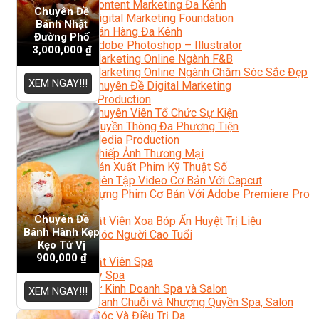
Content Marketing Đa Kênh
Chuyên Đề
Digital Marketing Foundation
Bánh Nhật
Bán Hàng Đa Kênh
Đường Phố
Adobe Photoshop – Illustrator
3,000,000
₫
Marketing Online Ngành F&B
Marketing Online Ngành Chăm Sóc Sắc Đẹp
XEM NGAY!!!
Chuyên Đề Digital Marketing
Media Production
Chuyên Viên Tổ Chức Sự Kiện
Truyền Thông Đa Phương Tiện
Media Production
Nhiếp Ảnh Thương Mại
Sản Xuất Phim Kỹ Thuật Số
Biên Tập Video Cơ Bản Với Capcut
Dựng Phim Cơ Bản Với Adobe Premiere Pro
Sức Khỏe
Chuyên Đề
Kỹ Thuật Viên Xoa Bóp Ấn Huyệt Trị Liệu
Bánh Hành Kẹp
Chăm Sóc Người Cao Tuổi
Kẹo Tứ Vị
Sắc Đẹp
900,000
₫
Kỹ Thuật Viên Spa
Quản Lý Spa
Khởi Sự Kinh Doanh Spa và Salon
XEM NGAY!!!
Kinh Doanh Chuỗi và Nhượng Quyền Spa, Salon
Chăm Sóc Và Điều Trị Da