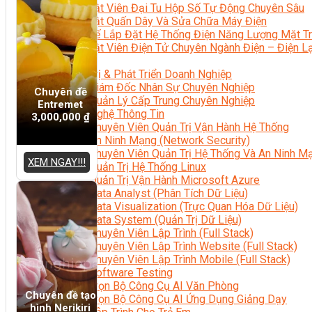
Kỹ Thuật Viên Đại Tu Hộp Số Tự Động Chuyên Sâu
Kỹ Thuật Quấn Dây Và Sửa Chữa Máy Điện
Thiết Kế Lắp Đặt Hệ Thống Điện Năng Lượng Mặt Tr
Kỹ Thuật Viên Điện Tử Chuyên Ngành Điện – Điện 
Ngành Khác
Quản Trị & Phát Triển Doanh Nghiệp
Giám Đốc Nhân Sự Chuyên Nghiệp
Chuyên đề
Quản Lý Cấp Trung Chuyên Nghiệp
Entremet
Công Nghệ Thông Tin
3,000,000
₫
Chuyên Viên Quản Trị Vận Hành Hệ Thống
An Ninh Mạng (Network Security)
Chuyên Viên Quản Trị Hệ Thống Và An Ninh M
XEM NGAY!!!
Quản Trị Hệ Thống Linux
Quản Trị Vận Hành Microsoft Azure
Data Analyst (Phân Tích Dữ Liệu)
Data Visualization (Trực Quan Hóa Dữ Liệu)
Data System (Quản Trị Dữ Liệu)
Chuyên Viên Lập Trình (Full Stack)
Chuyên Viên Lập Trình Website (Full Stack)
Chuyên Viên Lập Trình Mobile (Full Stack)
Software Testing
Trọn Bộ Công Cụ AI Văn Phòng
Chuyên đề tạo
Trọn Bộ Công Cụ AI Ứng Dụng Giảng Dạy
hình Nerikiri