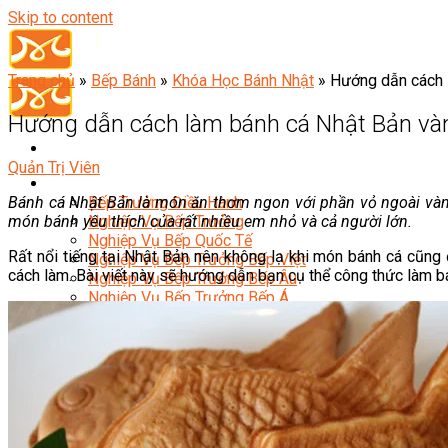
Skip to content
Trang chủ
»
Bếp Bánh
»
Khóa Học Bánh Nhật
»
Hướng dẫn cách 
Hướng dẫn cách làm bánh cá Nhật Bản và
Quản Trị Viên
Đầu Bếp
Bánh cá Nhật Bản là món ăn thơm ngon với phần vỏ ngoài vàng
Bếp Trưởng Điều Hành
món bánh yêu thích của rất nhiều em nhỏ và cả người lớn.
Nghiệp Vụ Bếp Trưởng
Nghiệp Vụ Bếp Quốc Tế
Rất nổi tiếng tại Nhật Bản nên không lạ khi món bánh cá cũng 
Nghiệp Vụ Bếp Trưởng Bếp Việt
cách làm. Bài viết này sẽ hướng dẫn bạn cụ thể công thức làm 
Nghiệp Vụ Bếp Trưởng Bếp Âu
Nghiệp Vụ Bếp Trưởng Bếp Á
Nghiệp Vụ Bếp Trưởng Bếp Nhật
Nghiệp Vụ Bếp Trưởng Bếp Hoa
Nghiệp Vụ Bếp Hàn
Nghiệp Vụ Bếp Thái
Nghiệp Vụ Bếp Chay
Nghiệp Vụ Quản Lý Bếp
Nghiệp Vụ Cấp Dưỡng