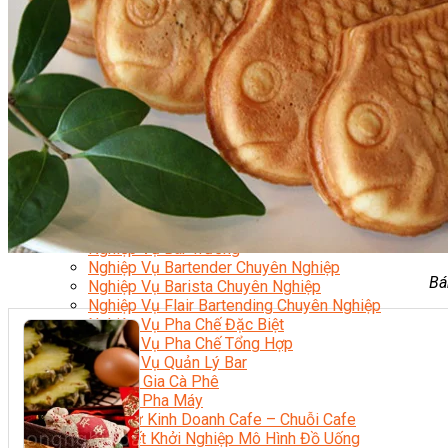
Nghiệp Vụ Bếp Phụ
Điểm Tâm Hồng Kông
Eat Clean
Food Stylist
Master Class
Bếp Gia Đình
Học Nấu Ăn Mở Quán
Chuyên Đề Bếp Nóng
Khởi Sự Kinh Doanh Ngành F&B
Khởi Sự Kinh Doanh Nhà Hàng
Bí Quyết Kinh Doanh và Vận Hành Mô Hình Ẩm Thực
Video Dạy Nấu Ăn
Pha Chế
Nghiệp Vụ Bar Trưởng
Nghiệp Vụ Bartender Chuyên Nghiệp
Bá
Nghiệp Vụ Barista Chuyên Nghiệp
Nghiệp Vụ Flair Bartending Chuyên Nghiệp
Nghiệp Vụ Pha Chế Đặc Biệt
Nghiệp Vụ Pha Chế Tổng Hợp
Nghiệp Vụ Quản Lý Bar
Chuyên Gia Cà Phê
Cà Phê Pha Máy
Khởi Sự Kinh Doanh Cafe – Chuỗi Cafe
Bí Quyết Khởi Nghiệp Mô Hình Đồ Uống