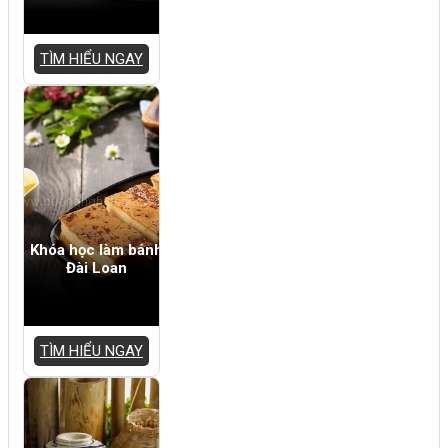
TÌM HIỂU NGAY
Khóa học làm bánh
Đài Loan
TÌM HIỂU NGAY