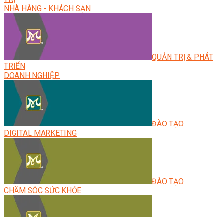
NHÀ HÀNG - KHÁCH SẠN
QUẢN TRỊ & PHÁT
TRIỂN
DOANH NGHIỆP
ĐÀO TẠO
DIGITAL MARKETING
ĐÀO TẠO
CHĂM SÓC SỨC KHỎE