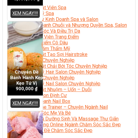
Sắc Đẹp
Kỹ Thuật Viên Spa
XEM NGAY!!!
Quản Lý Spa
Khởi Sự Kinh Doanh Spa và Salon
Kinh Doanh Chuỗi và Nhượng Quyền Spa, Salon
Chăm Sóc Và Điều Trị Da
Chuyên Viên Trang Điểm
Trang Điểm Cô Dâu
Phun Xăm Thẩm Mỹ
Kỹ Thuật Tạo Sợi Hairstroke
Barber Chuyên Nghiệp
Kỹ Thuật Chải Bới Tóc Chuyên Nghiệp
Quản Lý Hair Salon Chuyên Nghiệp
Chuyên Đề
Bánh Hành Kẹp
Nối Mi Chuyên Nghiệp
Kẹo Tứ Vị
Quản Lý Nail Salon Chuyên Nghiệp
900,000
₫
Kỹ Thuật Nhuộm – Uốn – Duỗi
Nail Salon Định Cư
Kinh Doanh Nail Box
XEM NGAY!!!
Train The Trainer – Chuyên Ngành Nail
Chăm Sóc Mẹ Và Bé
Gội Đầu Dưỡng Sinh Và Massage Thư Giãn
Marketing Online Ngành Chăm Sóc Sắc Đẹp
Chuyên Đề Chăm Sóc Sắc Đẹp
Âm Nhạc