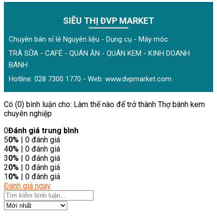
SIÊU THỊ ĐVP MARKET
Chuyên bán sỉ lẻ Nguyên liệu - Dụng cụ - Máy móc
TRÀ SỮA - CAFÉ - QUÁN ĂN - QUÁN KEM - KINH DOANH
BÁNH
Hotline: 028 7300 1770 - Web:
www.dvpmarket.com
Có (0) bình luận cho: Làm thế nào để trở thành Thợ bánh kem
chuyên nghiệp
0
Đánh giá trung bình
5
0%
| 0 đánh giá
4
0%
| 0 đánh giá
3
0%
| 0 đánh giá
2
0%
| 0 đánh giá
1
0%
| 0 đánh giá
Đánh giá ngay