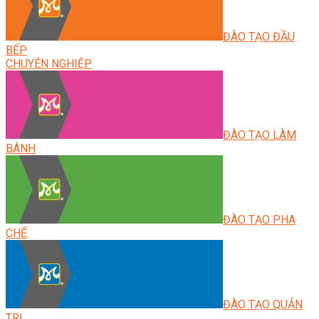
ĐÀO TẠO ĐẦU
BẾP
CHUYÊN NGHIỆP
ĐÀO TẠO LÀM
BÁNH
ĐÀO TẠO PHA
CHẾ
ĐÀO TẠO QUẢN
TRỊ