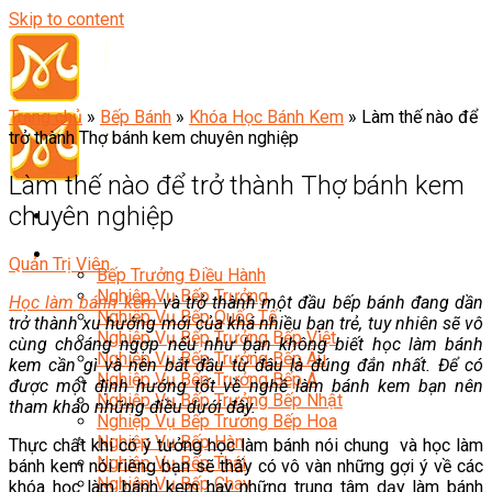
Skip to content
Trang chủ
»
Bếp Bánh
»
Khóa Học Bánh Kem
»
Làm thế nào để
trở thành Thợ bánh kem chuyên nghiệp
Làm thế nào để trở thành Thợ bánh kem
chuyên nghiệp
Đầu Bếp
Quản Trị Viên
Bếp Trưởng Điều Hành
Nghiệp Vụ Bếp Trưởng
Học làm bánh kem
và trở thành một đầu bếp bánh đang dần
Nghiệp Vụ Bếp Quốc Tế
trở thành xu hướng mới của khá nhiều bạn trẻ, tuy nhiên sẽ vô
Nghiệp Vụ Bếp Trưởng Bếp Việt
cùng choáng ngợp nếu như bạn không biết học làm bánh
Nghiệp Vụ Bếp Trưởng Bếp Âu
kem cần gì và nên bắt đầu từ đâu là đúng đắn nhất. Để có
Nghiệp Vụ Bếp Trưởng Bếp Á
được một định hướng tốt về nghề làm bánh kem bạn nên
Nghiệp Vụ Bếp Trưởng Bếp Nhật
tham khảo những điều dưới đây.
Nghiệp Vụ Bếp Trưởng Bếp Hoa
Nghiệp Vụ Bếp Hàn
Thực chất khi có ý tưởng học làm bánh nói chung và học làm
Nghiệp Vụ Bếp Thái
bánh kem nói riêng bạn sẽ thấy có vô vàn những gợi ý về các
Nghiệp Vụ Bếp Chay
khóa học làm bánh kem hay những trung tâm dạy làm bánh