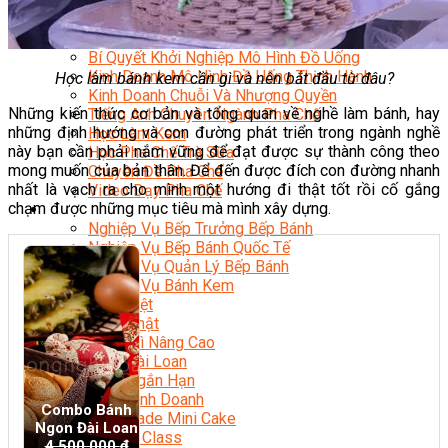
Chuyên Gia Cà Phê
Cà Phê Pha Máy
Khởi Sự Kinh Doanh Cafe – Chuỗi Cafe
Bí Quyết Khởi Nghiệp Mô Hình Đồ Uống
Kinh Doanh Mô Hình Đồ Uống Thịnh Hành
Học làm bánh kem cần gì và nên bắt đầu từ đâu?
Kinh Doanh Chuỗi Và Nhượng Quyền
Những kiến thức cơ bản và tổng quan về nghề làm bánh, hay
Tiếng Anh Chuyên Ngành Pha Chế
những định hướng và con đường phát triển trong ngành nghề
Học Làm Kem
này bạn cần phải nắm vững để đạt được sự thành công theo
Học Pha Chế Trà Sữa
mong muốn của bản thân. Để đến được đích con đường nhanh
Chuyên Đề Pha Chế
nhất là vạch ra cho mình một hướng đi thật tốt rồi cố gắng
Video Dạy Pha Chế
chạm được những mục tiêu mà mình xây dựng.
Làm Bánh
Nghiệp Vụ Bếp Trưởng Bếp Bánh
Nghiệp Vụ Bếp Bánh Quốc Tế
Nghiệp Vụ Quản Lý Bếp Bánh
Nghiệp Vụ Bánh Kem
Bánh Việt
Bánh Nhật
Bánh Mì Nâng Cao
Bánh Đài Loan
Bánh Ngắn Hạn
Bánh Kinh Doanh
Combo Bánh
Handmade Mini Cake
Ngon Đài Loan
Master Class
4,500,000
₫