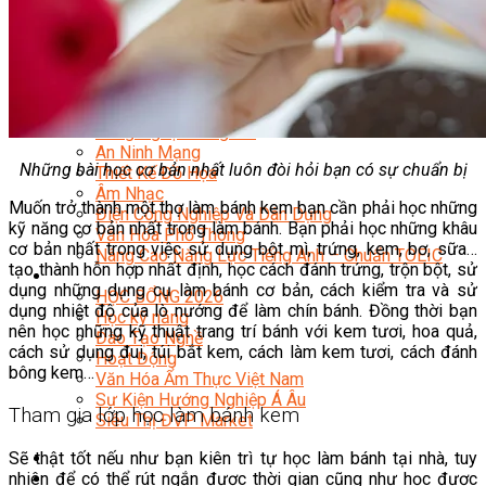
Quản Lý Kinh Doanh Nhà Hàng Và Dịch Vụ Ăn Uống
Hướng Dẫn Du Lịch
Quản Trị Lữ Hành
Marketing
Tạo Mẫu Và Chăm Sóc Sắc Đẹp
Truyền Thông Đa Phương Tiện
Công Nghệ Thông Tin
An Ninh Mạng
Những bài học cơ bản nhất luôn đòi hỏi bạn có sự chuẩn bị
Thiết Kế Đồ Họa
Âm Nhạc
Muốn trở thành một thợ làm bánh kem bạn cần phải học những
Điện Công Nghiệp Và Dân Dụng
kỹ năng cơ bản nhất trong làm bánh. Bạn phải học những khâu
Văn Hóa Phổ Thông
cơ bản nhất trong việc sử dụng bột mì, trứng, kem, bơ, sữa…
Nâng Cao Năng Lực Tiếng Anh – Chuẩn TOEIC
tạo thành hỗn hợp nhất định, học cách đánh trứng, trộn bột, sử
Tin Tức
dụng những dụng cụ làm bánh cơ bản, cách kiểm tra và sử
HỌC BỔNG 2026
dụng nhiệt độ của lò nướng để làm chín bánh. Đồng thời bạn
Học kỹ năng
nên học những kỹ thuật trang trí bánh với kem tươi, hoa quả,
Đào Tạo Nghề
cách sử dụng đui, túi bắt kem, cách làm kem tươi, cách đánh
Hoạt Động
bông kem…
Văn Hóa Ẩm Thực Việt Nam
Sự Kiện Hướng Nghiệp Á Âu
Tham gia lớp học làm bánh kem
Siêu Thị ĐVP Market
Sẽ thật tốt nếu như bạn kiên trì tự học làm bánh tại nhà, tuy
nhiên để có thể rút ngắn được thời gian cũng như học được