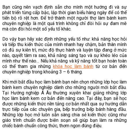
Bạn cũng nên vạch định sẵn cho mình một hướng đi và sự
phát triển từng cấp bậc, lập thời gian biểu hàng ngày để có thể
tiến bộ rõ rệt hơn. Để trở thành một người thợ làm bánh kem
chuyên nghiệp là một quá trình không chỉ đòi hỏi sự đam mê
mà còn đòi hỏi một số yếu tố khác.
Do vậy bạn hãy xác định những yếu tố như: khả năng học hỏi
và tiếp thu kiến thức của mình nhanh hay chậm, bản thân mình
có đủ sự kiên trì, mức độ thực hành và luyện tập đang ở mức
nào, quyết tâm ra sao, khả năng sáng tạo và sự khéo léo của
mình như thế nào… Nếu khả năng và kỹ năng tốt bạn hoàn toàn
có thể tham gia những
khóa học làm bánh
từ cơ bản đến
chuyên nghiệp trong khoảng 3 – 6 tháng.
Khi mới bắt đầu học làm bánh bạn nên chọn những lớp học làm
bánh kem chuyên nghiệp dành cho những người mới bắt đầu.
Tại Hướng nghiệp Á Âu thường xuyên khai giảng những lớp
học làm bánh kem cơ bản đến nâng cao. Tại đây, bạn sẽ học
được những kiến thức nền tảng cơ bản nhất qua sự hướng dẫn
trực tiếp của các chuyên gia, bếp trưởng bếp bánh hàng đầu.
Những lớp học mở luôn sẵn sàng chia sẻ kiến thức cũng như
giáo trình chuẩn được biên soạn sẽ giúp bạn làm ra những
chiếc bánh chuẩn công thức, thơm ngon đúng điệu.