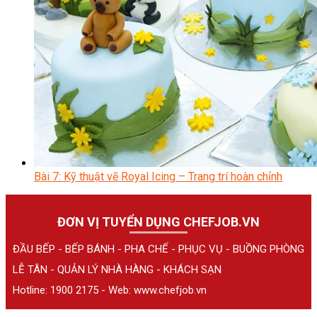
Bài 7: Kỹ thuật vẽ Royal Icing – Trang trí hoàn chỉnh
ĐƠN VỊ TUYỂN DỤNG CHEFJOB.VN
ĐẦU BẾP - BẾP BÁNH - PHA CHẾ - PHỤC VỤ - BUỒNG PHÒNG
LỄ TÂN - QUẢN LÝ NHÀ HÀNG - KHÁCH SẠN
Hotline: 1900 2175 - Web:
www.chefjob.vn