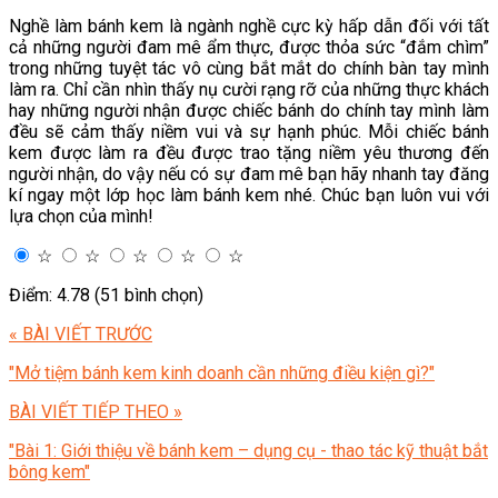
Nghề làm bánh kem là ngành nghề cực kỳ hấp dẫn đối với tất
cả những người đam mê ẩm thực, được thỏa sức “đắm chìm”
trong những tuyệt tác vô cùng bắt mắt do chính bàn tay mình
làm ra. Chỉ cần nhìn thấy nụ cười rạng rỡ của những thực khách
hay những người nhận được chiếc bánh do chính tay mình làm
đều sẽ cảm thấy niềm vui và sự hạnh phúc. Mỗi chiếc bánh
kem được làm ra đều được trao tặng niềm yêu thương đến
người nhận, do vậy nếu có sự đam mê bạn hãy nhanh tay đăng
kí ngay một lớp học làm bánh kem nhé. Chúc bạn luôn vui với
lựa chọn của mình!
☆
☆
☆
☆
☆
Điểm: 4.78 (51 bình chọn)
« BÀI VIẾT TRƯỚC
"Mở tiệm bánh kem kinh doanh cần những điều kiện gì?"
BÀI VIẾT TIẾP THEO »
"Bài 1: Giới thiệu về bánh kem – dụng cụ - thao tác kỹ thuật bắt
bông kem"