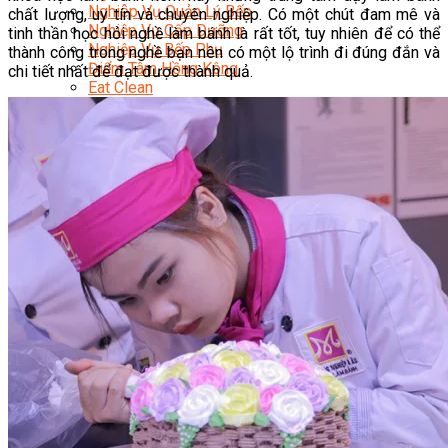
Nghiệp Vụ Quản Lý Bếp
chất lượng, uy tín và chuyên nghiệp. Có một chút đam mê và
Nghiệp Vụ Cấp Dưỡng
tinh thần học hỏi nghề làm bánh là rất tốt, tuy nhiên để có thể
Nghiệp Vụ Bếp Phụ
thành công trong nghề bạn nên có một lộ trình đi đúng đắn và
Điểm Tâm Hồng Kông
chi tiết nhất để đạt được thành quả.
Eat Clean
Food Stylist
Master Class
Bếp Gia Đình
Học Nấu Ăn Mở Quán
Chuyên Đề Bếp Nóng
Khởi Sự Kinh Doanh Ngành F&B
Khởi Sự Kinh Doanh Nhà Hàng
Bí Quyết Kinh Doanh và Vận Hành Mô Hình Ẩm
Thực
Video Dạy Nấu Ăn
Pha Chế
Nghiệp Vụ Bar Trưởng
Nghiệp Vụ Bartender Chuyên Nghiệp
Nghiệp Vụ Barista Chuyên Nghiệp
Nghiệp Vụ Flair Bartending Chuyên Nghiệp
Nghiệp Vụ Pha Chế Đặc Biệt
Nghiệp Vụ Pha Chế Tổng Hợp
Nghiệp Vụ Quản Lý Bar