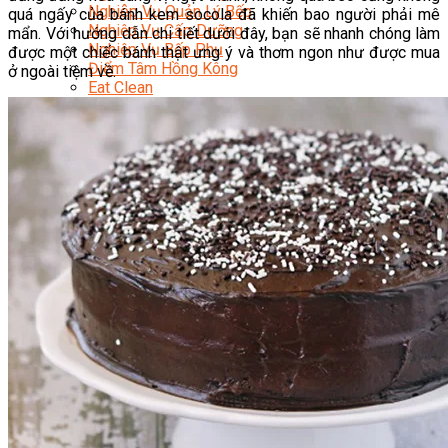
Nghiệp Vụ Quản Lý Bếp
quá ngấy của bánh kem socola đã khiến bao người phải mê
Nghiệp Vụ Cấp Dưỡng
mẩn. Với hướng dẫn chi tiết dưới đây, bạn sẽ nhanh chóng làm
Nghiệp Vụ Bếp Phụ
được một chiếc bánh thật ưng ý và thơm ngon như được mua
Điểm Tâm Hồng Kông
ở ngoài tiệm về.
Eat Clean
Food Stylist
Master Class
Bếp Gia Đình
Học Nấu Ăn Mở Quán
Chuyên Đề Bếp Nóng
Khởi Sự Kinh Doanh Ngành F&B
Khởi Sự Kinh Doanh Nhà Hàng
Bí Quyết Kinh Doanh và Vận Hành Mô Hình Ẩm
Thực
Video Dạy Nấu Ăn
Pha Chế
Nghiệp Vụ Bar Trưởng
Nghiệp Vụ Bartender Chuyên Nghiệp
Nghiệp Vụ Barista Chuyên Nghiệp
Nghiệp Vụ Flair Bartending Chuyên Nghiệp
Nghiệp Vụ Pha Chế Đặc Biệt
Nghiệp Vụ Pha Chế Tổng Hợp
Nghiệp Vụ Quản Lý Bar