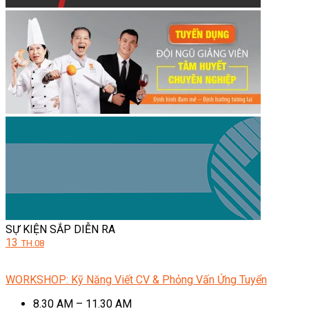
SỰ KIỆN SẮP DIỄN RA
13
TH.08
WORKSHOP: Kỹ Năng Viết CV & Phỏng Vấn Ứng Tuyển
8.30 AM – 11.30 AM