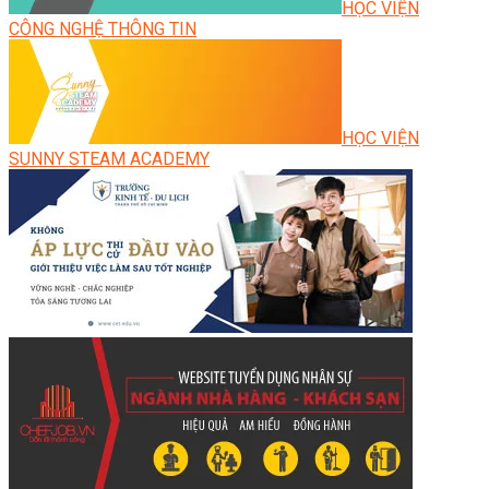
HỌC VIỆN
CÔNG NGHỆ THÔNG TIN
HỌC VIỆN
SUNNY STEAM ACADEMY