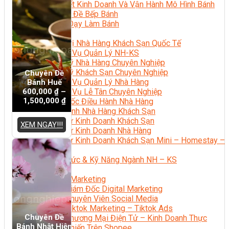
Bí Quyết Kinh Doanh Và Vận Hành Mô Hình Bánh
Chuyên Đề Bếp Bánh
Video Dạy Làm Bánh
Quản Trị NHKS
Quản Trị Nhà Hàng Khách Sạn Quốc Tế
Nghiệp Vụ Quản Lý NH-KS
Quản Lý Nhà Hàng Chuyên Nghiệp
Quản Lý Khách Sạn Chuyên Nghiệp
Chuyên Đề
Nghiệp Vụ Quản Lý Nhà Hàng
Bánh Huế
600,000
₫
–
Nghiệp Vụ Lễ Tân Chuyên Nghiệp
1,500,000
₫
Giám Đốc Điều Hành Nhà Hàng
Tiếng Anh Nhà Hàng Khách Sạn
Khởi Sự Kinh Doanh Khách Sạn
XEM NGAY!!!
Khởi Sự Kinh Doanh Nhà Hàng
Khởi Sự Kinh Doanh Khách Sạn Mini – Homestay –
AirBnB
Kiến Thức & Kỹ Năng Ngành NH – KS
Marketing
Digital Marketing
Giám Đốc Digital Marketing
Chuyên Viên Social Media
Tiktok Marketing – Tiktok Ads
Chuyên Đề
Thương Mại Điện Tử – Kinh Doanh Thực
Bánh Nhật Hiện
Chiến Trên Shopee