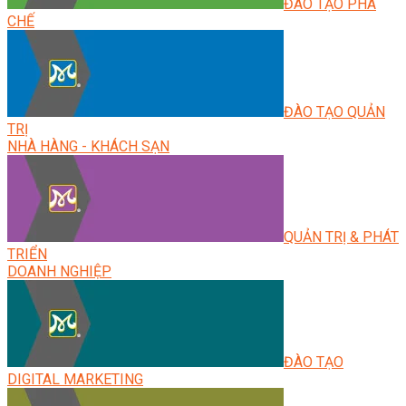
ĐÀO TẠO PHA
CHẾ
ĐÀO TẠO QUẢN
TRỊ
NHÀ HÀNG - KHÁCH SẠN
QUẢN TRỊ & PHÁT
TRIỂN
DOANH NGHIỆP
ĐÀO TẠO
DIGITAL MARKETING