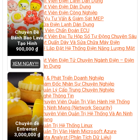
Kỹ Thuật Viên Điện Lạnh Dân Dụng
Kỹ Thuật Viên Điện Dân Dụng
Kỹ Thuật Viên Điện Công Nghiệp
Nghiệp Vụ Tư Vấn & Giám Sát MEP
Sửa Chữa Điện Lạnh Dân Dụng
Chuyên Viên Chẩn Đoán ECU
Chuyên Đề
Kỹ Thuật Viên Đại Tu Hộp Số Tự Động Chuyên Sâu
Bánh Bao Lava
Kỹ Thuật Quấn Dây Và Sửa Chữa Máy Điện
Tạo Hình
Thiết Kế Lắp Đặt Hệ Thống Điện Năng Lượng Mặt
900,000
₫
Trời
Kỹ Thuật Viên Điện Tử Chuyên Ngành Điện – Điện
XEM NGAY!!!
Lạnh Dân Dụng
Ngành Khác
Quản Trị & Phát Triển Doanh Nghiệp
Giám Đốc Nhân Sự Chuyên Nghiệp
Quản Lý Cấp Trung Chuyên Nghiệp
Công Nghệ Thông Tin
Chuyên Viên Quản Trị Vận Hành Hệ Thống
An Ninh Mạng (Network Security)
Chuyên Viên Quản Trị Hệ Thống Và An Ninh
Mạng
Chuyên đề
Quản Trị Hệ Thống Linux
Entremet
Quản Trị Vận Hành Microsoft Azure
3,000,000
₫
Data Analyst (Phân Tích Dữ Liệu)