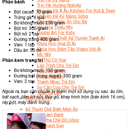
Phần bánh
Trại Hè Hướng Nghiệp
Chuyên Đề Á Âu Kitchen For Kid & Teen
Bột cacao: 70 gram
Chuyên Đề Kỹ Năng Sống
Trứng gà: 4 quả
Khóa Học Nấu Ăn Cho Bé
Bơ không muối: 250 gram
Hội Họa Thiếu Nhi
Bột mì: 300 gram
Digital Art For Kids
Bột nở: 2 tsp
Khóa Học Thiết Kế Truyện Tranh Ai
Đường trắng 400 gram
Khóa Học Họa Sĩ Ai
Vani: 1 tsp
Khóa Học Biên Tập Video Với Ai
Dầu ăn: 50 ml
Mc Nhí
Kỳ Thủ Cờ Vua
Phần kem trang trí
Lập Trình Cho Trẻ Em
Bơ không muối: 150 gram
Robotic trẻ em
Đường bột (icing sugar): 300 gram
Piano Trẻ Em
Vani: 2 tsp
Thanh Nhạc Trẻ Em
Sơ Cấp Cứu Cho Trẻ Em
Ngoài ra, bạn cần chuẩn bị thêm một số dụng cụ sau: âu lớn,
Toán Tư Duy
bát sạch, tấm lót nồi, thìa gỗ, khay hình tròn (bán kính 16 cm),
Bếp Gia Đình
rây bột, máy đánh trứng…
Trung Cấp CET
Kỹ Thuật Chế Biến Món Ăn
Kỹ Thuật Làm Bánh
Kỹ Thuật Pha Chế Đồ Uống
Quản Trị Khách Sạn