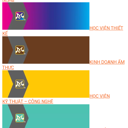
HỌC VIỆN THIẾT
KẾ
KINH DOANH ẨM
THỰC
HỌC VIỆN
KỸ THUẬT – CÔNG NGHỆ