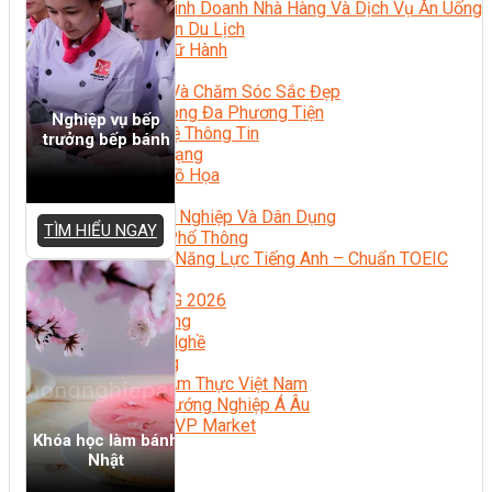
Quản Lý Kinh Doanh Nhà Hàng Và Dịch Vụ Ăn Uống
Hướng Dẫn Du Lịch
Quản Trị Lữ Hành
Marketing
Tạo Mẫu Và Chăm Sóc Sắc Đẹp
Truyền Thông Đa Phương Tiện
Nghiệp vụ bếp
Công Nghệ Thông Tin
trưởng bếp bánh
An Ninh Mạng
Thiết Kế Đồ Họa
Âm Nhạc
Điện Công Nghiệp Và Dân Dụng
TÌM HIỂU NGAY
Văn Hóa Phổ Thông
Nâng Cao Năng Lực Tiếng Anh – Chuẩn TOEIC
Tin Tức
HỌC BỔNG 2026
Học kỹ năng
Đào Tạo Nghề
Hoạt Động
Văn Hóa Ẩm Thực Việt Nam
Sự Kiện Hướng Nghiệp Á Âu
Siêu Thị ĐVP Market
Khóa học làm bánh
Nhật