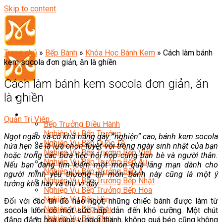
Skip to content
Trang chủ
»
Bếp Bánh
»
Khóa Học Bánh Kem
»
Cách làm bánh
kem socola đơn giản, ăn là ghiền
Cách làm bánh kem socola đơn giản, ăn
là ghiền
Đầu Bếp
Quản Trị Viên
Bếp Trưởng Điều Hành
Nghiệp Vụ Bếp Trưởng
Ngọt ngào và có khả năng gây “nghiện” cao, bánh kem socola
Nghiệp Vụ Bếp Quốc Tế
hứa hẹn sẽ là lựa chọn tuyệt vời trong ngày sinh nhật của bạn
Nghiệp Vụ Bếp Trưởng Bếp Việt
hoặc trong các bữa tiệc hội họp cùng bạn bè và người thân.
Nghiệp Vụ Bếp Trưởng Bếp Âu
Nếu bạn đang tìm kiếm một món quà lãng mạn dành cho
Nghiệp Vụ Bếp Trưởng Bếp Á
người mình yêu thương thì món bánh này cũng là một ý
Nghiệp Vụ Bếp Trưởng Bếp Nhật
tưởng khá hay và thú vị đấy.
Nghiệp Vụ Bếp Trưởng Bếp Hoa
Nghiệp Vụ Bếp Hàn
Đối với các tín đồ hảo ngọt, những chiếc bánh được làm từ
Nghiệp Vụ Bếp Thái
socola luôn có một sức hấp dẫn đến khó cưỡng. Một chút
Nghiệp Vụ Bếp Chay
đắng đắng hòa cùng vị ngọt thanh, không quá béo cũng không