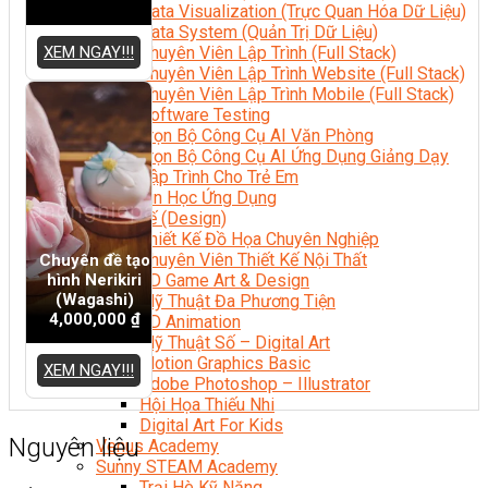
Data Visualization (Trực Quan Hóa Dữ Liệu)
Data System (Quản Trị Dữ Liệu)
XEM NGAY!!!
Chuyên Viên Lập Trình (Full Stack)
Chuyên Viên Lập Trình Website (Full Stack)
Chuyên Viên Lập Trình Mobile (Full Stack)
Software Testing
Trọn Bộ Công Cụ AI Văn Phòng
Trọn Bộ Công Cụ AI Ứng Dụng Giảng Dạy
Lập Trình Cho Trẻ Em
Tin Học Ứng Dụng
Thiết Kế (Design)
Thiết Kế Đồ Họa Chuyên Nghiệp
Chuyên Viên Thiết Kế Nội Thất
Chuyên đề tạo
hình Nerikiri
3D Game Art & Design
(Wagashi)
Mỹ Thuật Đa Phương Tiện
4,000,000
₫
3D Animation
Mỹ Thuật Số – Digital Art
Motion Graphics Basic
XEM NGAY!!!
Adobe Photoshop – Illustrator
Hội Họa Thiếu Nhi
Digital Art For Kids
Nguyên liệu
Venus Academy
Sunny STEAM Academy
Trại Hè Kỹ Năng