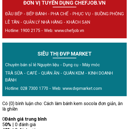
ĐƠN VỊ TUYỂN DỤNG CHEFJOB.VN
ĐẦU BẾP - BẾP BÁNH - PHA CHẾ - PHỤC VỤ - BUỒNG PHÒNG
LỄ TÂN - QUẢN LÝ NHÀ HÀNG - KHÁCH SẠN
Hotline: 1900 2175 - Web:
www.chefjob.vn
SIÊU THỊ ĐVP MARKET
Chuyên bán sỉ lẻ Nguyên liệu - Dụng cụ - Máy móc
TRÀ SỮA - CAFÉ - QUÁN ĂN - QUÁN KEM - KINH DOANH
BÁNH
Hotline: 028 7300 1770 - Web:
www.dvpmarket.com
Có (0) bình luận cho: Cách làm bánh kem socola đơn giản, ăn
là ghiền
0
Đánh giá trung bình
5
0%
| 0 đánh giá