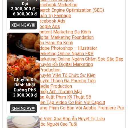
Đại
Facebook Marketing
3,000,000
₫
–
Search Engine Optimization (SEO)
6,000,000
₫
Quản Trị Fanpage
Facebook Ads
XEM NGAY!!!
Google Ads
Content Marketing Đa Kênh
Digital Marketing Foundation
Bán Hàng Đa Kênh
Adobe Photoshop – Illustrator
Marketing Online Ngành F&B
Marketing Online Ngành Chăm Sóc Sắc Đẹp
Chuyên Đề Digital Marketing
Media Production
Chuyên Viên Tổ Chức Sự Kiện
Chuyên Đề
Truyền Thông Đa Phương Tiện
Bánh Nhật
Media Production
Đường Phố
Nhiếp Ảnh Thương Mại
3,000,000
₫
Sản Xuất Phim Kỹ Thuật Số
Biên Tập Video Cơ Bản Với Capcut
Dựng Phim Cơ Bản Với Adobe Premiere Pro
XEM NGAY!!!
Sức Khỏe
Kỹ Thuật Viên Xoa Bóp Ấn Huyệt Trị Liệu
Chăm Sóc Người Cao Tuổi