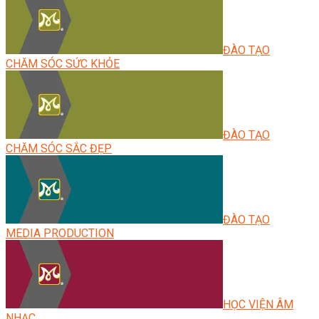
ĐÀO TẠO
CHĂM SÓC SỨC KHỎE
ĐÀO TẠO
CHĂM SÓC SẮC ĐẸP
ĐÀO TẠO
MEDIA PRODUCTION
HỌC VIỆN ÂM
NHẠC