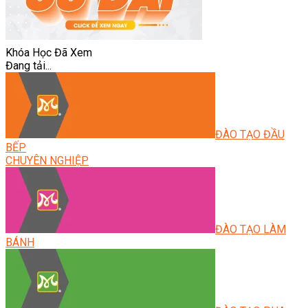
Khóa Học Đã Xem
Đang tải...
ĐÀO TẠO ĐẦU
BẾP
CHUYÊN NGHIỆP
ĐÀO TẠO LÀM
BÁNH