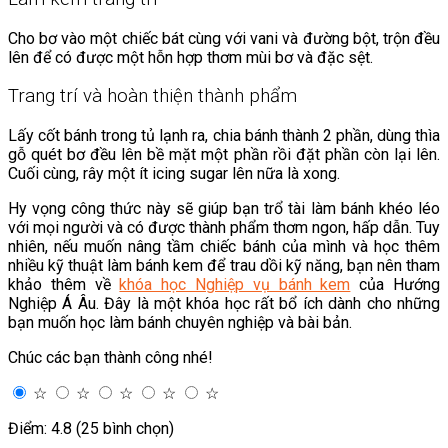
Cho bơ vào một chiếc bát cùng với vani và đường bột, trộn đều
lên để có được một hỗn hợp thơm mùi bơ và đặc sệt.
Trang trí và hoàn thiện thành phẩm
Lấy cốt bánh trong tủ lạnh ra, chia bánh thành 2 phần, dùng thìa
gỗ quét bơ đều lên bề mặt một phần rồi đặt phần còn lại lên.
Cuối cùng, rây một ít icing sugar lên nữa là xong.
Hy vọng công thức này sẽ giúp bạn trổ tài làm bánh khéo léo
với mọi người và có được thành phẩm thơm ngon, hấp dẫn. Tuy
nhiên, nếu muốn nâng tầm chiếc bánh của mình và học thêm
nhiều kỹ thuật làm bánh kem để trau dồi kỹ năng, bạn nên tham
khảo thêm về
khóa học Nghiệp vụ bánh kem
của Hướng
Nghiệp Á Âu. Đây là một khóa học rất bổ ích dành cho những
bạn muốn học làm bánh chuyên nghiệp và bài bản.
Chúc các bạn thành công nhé!
☆
☆
☆
☆
☆
Điểm: 4.8 (25 bình chọn)