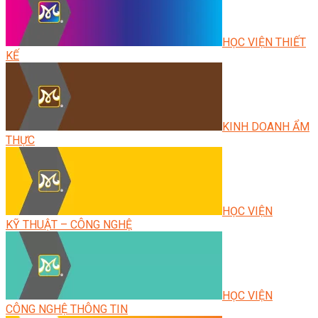
HỌC VIỆN THIẾT
KẾ
KINH DOANH ẨM
THỰC
HỌC VIỆN
KỸ THUẬT – CÔNG NGHỆ
HỌC VIỆN
CÔNG NGHỆ THÔNG TIN