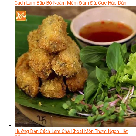
Cách Làm Bắp Bò Ngâm Mắm Đậm Đà, Cực Hấp Dẫn
Hướng Dẫn Cách Làm Chả Khoai Môn Thơm Ngon Hết