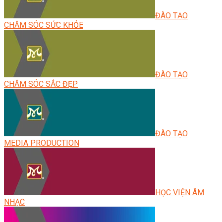
ĐÀO TẠO
CHĂM SÓC SỨC KHỎE
ĐÀO TẠO
CHĂM SÓC SẮC ĐẸP
ĐÀO TẠO
MEDIA PRODUCTION
HỌC VIỆN ÂM
NHẠC