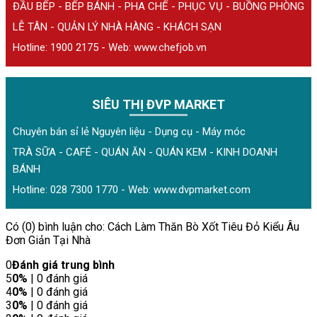
ĐẦU BẾP - BẾP BÁNH - PHA CHẾ - PHỤC VỤ - BUỒNG PHÒNG
LỄ TÂN - QUẢN LÝ NHÀ HÀNG - KHÁCH SẠN
Hotline: 1900 2175 - Web:
www.chefjob.vn
SIÊU THỊ ĐVP MARKET
Chuyên bán sỉ lẻ Nguyên liệu - Dụng cụ - Máy móc
TRÀ SỮA - CAFÉ - QUÁN ĂN - QUÁN KEM - KINH DOANH
BÁNH
Hotline: 028 7300 1770 - Web:
www.dvpmarket.com
Có (0) bình luận cho: Cách Làm Thăn Bò Xốt Tiêu Đỏ Kiểu Âu
Đơn Giản Tại Nhà
0
Đánh giá trung bình
5
0%
| 0 đánh giá
4
0%
| 0 đánh giá
3
0%
| 0 đánh giá