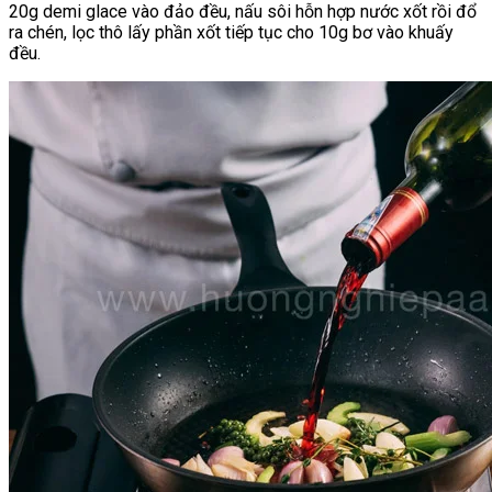
20g demi glace vào đảo đều, nấu sôi hỗn hợp nước xốt rồi đổ
ra chén, lọc thô lấy phần xốt tiếp tục cho 10g bơ vào khuấy
đều.