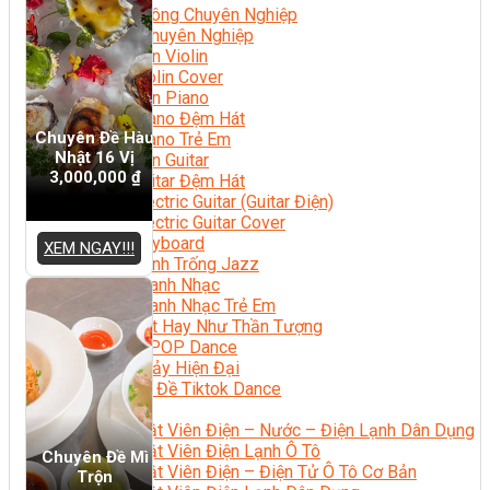
Nhạc Công Chuyên Nghiệp
Ca Sĩ Chuyên Nghiệp
Học Đàn Violin
Học Violin Cover
Học Đàn Piano
Học Piano Đệm Hát
Chuyên Đề Hàu
Học Piano Trẻ Em
Nhật 16 Vị
Học Đàn Guitar
3,000,000
₫
Học Guitar Đệm Hát
Học Electric Guitar (Guitar Điện)
Học Electric Guitar Cover
Học Keyboard
XEM NGAY!!!
Học Đánh Trống Jazz
Học Thanh Nhạc
Học Thanh Nhạc Trẻ Em
Học Hát Hay Như Thần Tượng
Học K-POP Dance
Học Nhảy Hiện Đại
Chuyên Đề Tiktok Dance
Kỹ Thuật – Công Nghệ
Kỹ Thuật Viên Điện – Nước – Điện Lạnh Dân Dụng
Kỹ Thuật Viên Điện Lạnh Ô Tô
Chuyên Đề Mì
Kỹ Thuật Viên Điện – Điện Tử Ô Tô Cơ Bản
Trộn