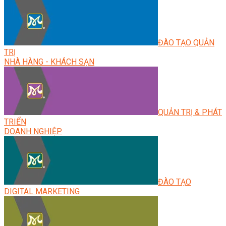
ĐÀO TẠO QUẢN
TRỊ
NHÀ HÀNG - KHÁCH SẠN
QUẢN TRỊ & PHÁT
TRIỂN
DOANH NGHIỆP
ĐÀO TẠO
DIGITAL MARKETING