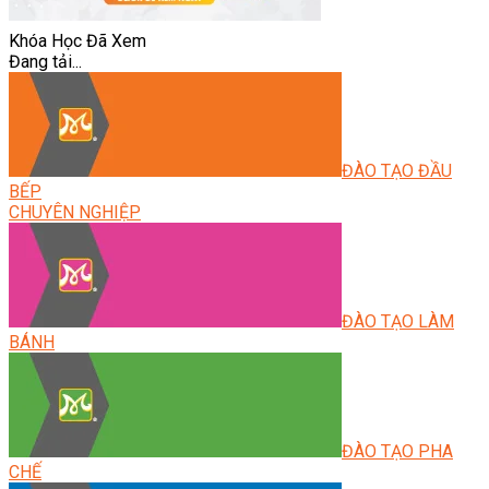
Khóa Học Đã Xem
Đang tải...
ĐÀO TẠO ĐẦU
BẾP
CHUYÊN NGHIỆP
ĐÀO TẠO LÀM
BÁNH
ĐÀO TẠO PHA
CHẾ