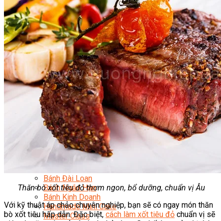
Chuyên Gia Cà Phê
Cà Phê Pha Máy
Khởi Sự Kinh Doanh Cafe – Chuỗi Cafe
Bí Quyết Khởi Nghiệp Mô Hình Đồ Uống
Kinh Doanh Mô Hình Đồ Uống Thịnh Hành
Kinh Doanh Chuỗi Và Nhượng Quyền
Tiếng Anh Chuyên Ngành Pha Chế
Học Làm Kem
Học Pha Chế Trà Sữa
Chuyên Đề Pha Chế
Video Dạy Pha Chế
Làm Bánh
Nghiệp Vụ Bếp Trưởng Bếp Bánh
Nghiệp Vụ Bếp Bánh Quốc Tế
Nghiệp Vụ Quản Lý Bếp Bánh
Nghiệp Vụ Bánh Kem
Bánh Việt
Bánh Nhật
Bánh Mì Nâng Cao
Bánh Đài Loan
Thăn bò xốt tiêu đỏ thơm ngon, bổ dưỡng, chuẩn vị Âu
Bánh Ngắn Hạn
Bánh Kinh Doanh
Với kỹ thuật áp chảo chuyên nghiệp, bạn sẽ có ngay món thăn
Handmade Mini Cake
bò xốt tiêu hấp dẫn. Đặc biệt,
cách làm xốt tiêu đỏ
chuẩn vị sẽ
Master Class