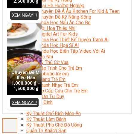
2,500,000
₫
Trại Hè Hướng Nghiệp
Chuyên Đề Á Âu Kitchen For Kid & Teen
XEM NGAY!!!
Chuyên Đề Kỹ Năng Sống
Khóa Học Nấu Ăn Cho Bé
Hội Họa Thiếu Nhi
Digital Art For Kids
Khóa Học Thiết Kế Truyện Tranh Ai
Khóa Học Họa Sĩ Ai
Khóa Học Biên Tập Video Với Ai
Mc Nhí
Kỳ Thủ Cờ Vua
Lập Trình Cho Trẻ Em
Chuyên Đề Mì
Robotic trẻ em
Kiểu Hàn
Piano Trẻ Em
1,000,000
₫
–
Thanh Nhạc Trẻ Em
1,500,000
₫
Sơ Cấp Cứu Cho Trẻ Em
Toán Tư Duy
Bếp Gia Đình
XEM NGAY!!!
Trung Cấp CET
Kỹ Thuật Chế Biến Món Ăn
Kỹ Thuật Làm Bánh
Kỹ Thuật Pha Chế Đồ Uống
Quản Trị Khách Sạn