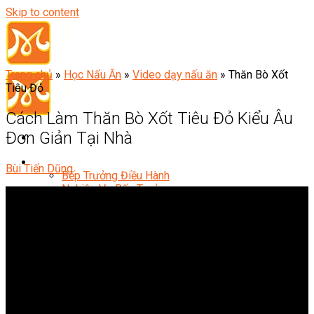
Skip to content
Trang chủ
»
Học Nấu Ăn
»
Video dạy nấu ăn
»
Thăn Bò Xốt
Tiêu Đỏ
Cách Làm Thăn Bò Xốt Tiêu Đỏ Kiểu Âu
Đơn Giản Tại Nhà
Đầu Bếp
Bùi Tiến Dũng
Bếp Trưởng Điều Hành
Nghiệp Vụ Bếp Trưởng
Nghiệp Vụ Bếp Quốc Tế
Nghiệp Vụ Bếp Trưởng Bếp Việt
Nghiệp Vụ Bếp Trưởng Bếp Âu
Nghiệp Vụ Bếp Trưởng Bếp Á
Nghiệp Vụ Bếp Trưởng Bếp Nhật
Nghiệp Vụ Bếp Trưởng Bếp Hoa
Nghiệp Vụ Bếp Hàn
Nghiệp Vụ Bếp Thái
Nghiệp Vụ Bếp Chay