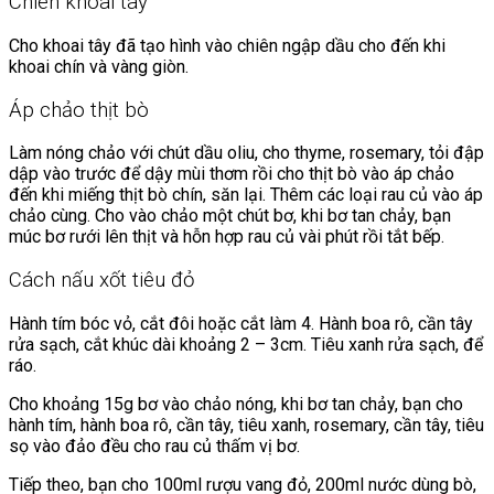
Chiên khoai tây
Cho khoai tây đã tạo hình vào chiên ngập dầu cho đến khi
khoai chín và vàng giòn.
Áp chảo thịt bò
Làm nóng chảo với chút dầu oliu, cho thyme, rosemary, tỏi đập
dập vào trước để dậy mùi thơm rồi cho thịt bò vào áp chảo
đến khi miếng thịt bò chín, săn lại. Thêm các loại rau củ vào áp
chảo cùng. Cho vào chảo một chút bơ, khi bơ tan chảy, bạn
múc bơ rưới lên thịt và hỗn hợp rau củ vài phút rồi tắt bếp.
Cách nấu xốt tiêu đỏ
Hành tím bóc vỏ, cắt đôi hoặc cắt làm 4. Hành boa rô, cần tây
rửa sạch, cắt khúc dài khoảng 2 – 3cm. Tiêu xanh rửa sạch, để
ráo.
Cho khoảng 15g bơ vào chảo nóng, khi bơ tan chảy, bạn cho
hành tím, hành boa rô, cần tây, tiêu xanh, rosemary, cần tây, tiêu
sọ vào đảo đều cho rau củ thấm vị bơ.
Tiếp theo, bạn cho 100ml rượu vang đỏ, 200ml nước dùng bò,