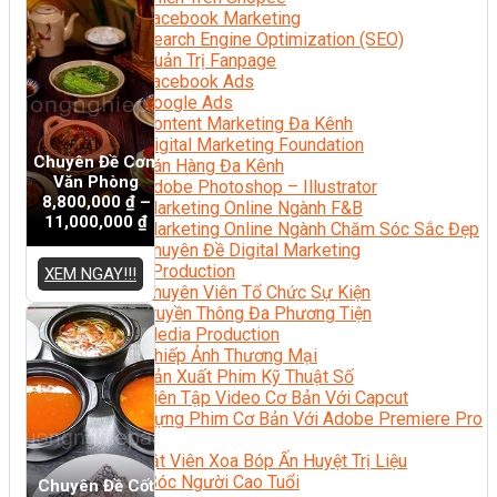
Facebook Marketing
Search Engine Optimization (SEO)
Quản Trị Fanpage
Facebook Ads
Google Ads
Content Marketing Đa Kênh
Digital Marketing Foundation
Chuyên Đề Cơm
Bán Hàng Đa Kênh
Văn Phòng
Adobe Photoshop – Illustrator
8,800,000
₫
–
Marketing Online Ngành F&B
11,000,000
₫
Marketing Online Ngành Chăm Sóc Sắc Đẹp
Chuyên Đề Digital Marketing
Media Production
XEM NGAY!!!
Chuyên Viên Tổ Chức Sự Kiện
Truyền Thông Đa Phương Tiện
Media Production
Nhiếp Ảnh Thương Mại
Sản Xuất Phim Kỹ Thuật Số
Biên Tập Video Cơ Bản Với Capcut
Dựng Phim Cơ Bản Với Adobe Premiere Pro
Sức Khỏe
Kỹ Thuật Viên Xoa Bóp Ấn Huyệt Trị Liệu
Chăm Sóc Người Cao Tuổi
Chuyên Đề Cốt