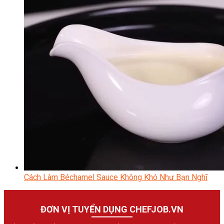
Cách Làm Béchamel Sauce Không Khó Như Bạn Nghĩ
ĐƠN VỊ TUYỂN DỤNG CHEFJOB.VN