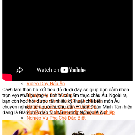
Nghiệp Vụ Quản Lý Bếp
Nghiệp Vụ Cấp Dưỡng
Nghiệp Vụ Bếp Phụ
Điểm Tâm Hồng Kông
Eat Clean
Food Stylist
Master Class
Bếp Gia Đình
Học Nấu Ăn Mở Quán
Chuyên Đề Bếp Nóng
Khởi Sự Kinh Doanh Ngành F&B
Khởi Sự Kinh Doanh Nhà Hàng
Bí Quyết Kinh Doanh và Vận Hành Mô Hình Ẩm
Thực
Video Dạy Nấu Ăn
Pha Chế
Cách làm thăn bò xốt tiêu đỏ dưới đây sẽ giúp bạn cảm nhận
Nghiệp Vụ Bar Trưởng
trọn vẹn nhất hương vị tinh tế của ẩm thực châu Âu. Ngoài ra,
Nghiệp Vụ Bartender Chuyên Nghiệp
bạn còn học hỏi được rất nhiều kỹ thuật chế biến món Âu
Nghiệp Vụ Barista Chuyên Nghiệp
chuyên nghiệp từ người hướng dẫn – thầy Đoàn Minh Tâm hiện
Nghiệp Vụ Flair Bartending Chuyên Nghiệp
đang là Giám đốc đào tạo tại Hướng Nghiệp Á Âu.
Nghiệp Vụ Pha Chế Đặc Biệt
Nghiệp Vụ Pha Chế Tổng Hợp
Nghiệp Vụ Quản Lý Bar