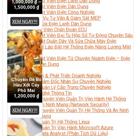
Kỹ Thuật Viên Điện Lạnh Dân Dụng
1,000,000
₫
–
Kỹ Thuật Viên Điện Dân Dụng
1,500,000
₫
Kỹ Thuật Viên Điện Công Nghiệp
Nghiệp Vụ Tư Vấn & Giám Sát MEP
XEM NGAY!!!
Sửa Chữa Điện Lạnh Dân Dụng
Chuyên Viên Chẩn Đoán ECU
Kỹ Thuật Viên Đại Tu Hộp Số Tự Động Chuyên Sâu
Kỹ Thuật Quấn Dây Và Sửa Chữa Máy Điện
Thiết Kế Lắp Đặt Hệ Thống Điện Năng Lượng Mặt
Trời
Kỹ Thuật Viên Điện Tử Chuyên Ngành Điện – Điện
Lạnh Dân Dụng
Ngành Khác
Quản Trị & Phát Triển Doanh Nghiệp
Chuyên Đề Bò
Giám Đốc Nhân Sự Chuyên Nghiệp
Hàu Xốt Cay
Quản Lý Cấp Trung Chuyên Nghiệp
Phô Mai
Công Nghệ Thông Tin
1,200,000
₫
Chuyên Viên Quản Trị Vận Hành Hệ Thống
An Ninh Mạng (Network Security)
XEM NGAY!!!
Chuyên Viên Quản Trị Hệ Thống Và An Ninh
Mạng
Quản Trị Hệ Thống Linux
Quản Trị Vận Hành Microsoft Azure
Data Analyst (Phân Tích Dữ Liệu)