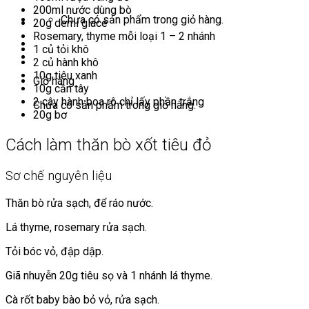
200ml nước dùng bò
Chưa có sản phẩm trong giỏ hàng.
20g demi glace
Rosemary, thyme mỗi loại 1 – 2 nhánh
1 củ tỏi khô
2 củ hành khô
10g tiêu xanh
Giỏ hàng
10g cần tây
2 cây hành boa rô chỉ lấy phần trắng
Chưa có sản phẩm trong giỏ hàng.
20g bơ
Cách làm thăn bò xốt tiêu đỏ
Sơ chế nguyên liệu
Thăn bò rửa sạch, để ráo nước.
Lá thyme, rosemary rửa sạch.
Tỏi bóc vỏ, đập dập.
Giã nhuyễn 20g tiêu sọ và 1 nhánh lá thyme.
Cà rốt baby bào bỏ vỏ, rửa sạch.