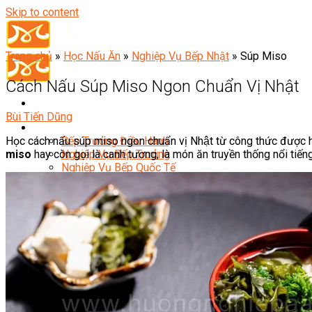
Skip to content
Trang chủ
»
Học Nấu Ăn
»
Nghiệp Vụ Bếp Nhật
»
Súp Miso
Cách Nấu Súp Miso Ngon Chuẩn Vị Nhật
Bùi Tiến Dũng
Đầu Bếp
Học cách nấu súp miso ngon chuẩn vị Nhật từ công thức được 
Bếp Trưởng Điều Hành
miso
hay còn gọi là canh tương, là món ăn truyền thống nổi tiến
Nghiệp Vụ Bếp Trưởng
Nghiệp Vụ Bếp Quốc Tế
Nghiệp Vụ Bếp Trưởng Bếp Việt
Nghiệp Vụ Bếp Trưởng Bếp Âu
Nghiệp Vụ Bếp Trưởng Bếp Á
Nghiệp Vụ Bếp Trưởng Bếp Nhật
Nghiệp Vụ Bếp Trưởng Bếp Hoa
Nghiệp Vụ Bếp Hàn
Nghiệp Vụ Bếp Thái
Nghiệp Vụ Bếp Chay
Nghiệp Vụ Quản Lý Bếp
Nghiệp Vụ Cấp Dưỡng