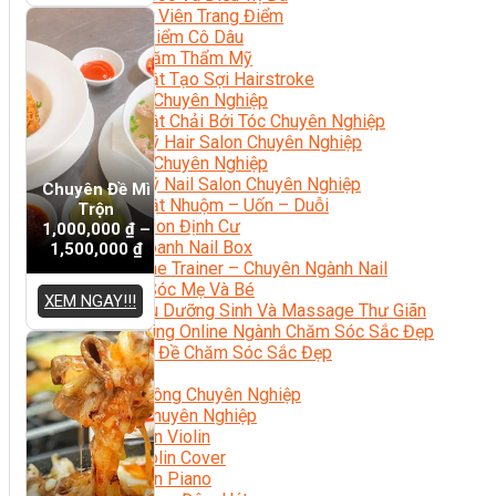
Chuyên Viên Trang Điểm
Trang Điểm Cô Dâu
Phun Xăm Thẩm Mỹ
Kỹ Thuật Tạo Sợi Hairstroke
Barber Chuyên Nghiệp
Kỹ Thuật Chải Bới Tóc Chuyên Nghiệp
Quản Lý Hair Salon Chuyên Nghiệp
Nối Mi Chuyên Nghiệp
Quản Lý Nail Salon Chuyên Nghiệp
Chuyên Đề Mì
Kỹ Thuật Nhuộm – Uốn – Duỗi
Trộn
Nail Salon Định Cư
1,000,000
₫
–
Kinh Doanh Nail Box
1,500,000
₫
Train The Trainer – Chuyên Ngành Nail
Chăm Sóc Mẹ Và Bé
XEM NGAY!!!
Gội Đầu Dưỡng Sinh Và Massage Thư Giãn
Marketing Online Ngành Chăm Sóc Sắc Đẹp
Chuyên Đề Chăm Sóc Sắc Đẹp
Âm Nhạc
Nhạc Công Chuyên Nghiệp
Ca Sĩ Chuyên Nghiệp
Học Đàn Violin
Học Violin Cover
Học Đàn Piano