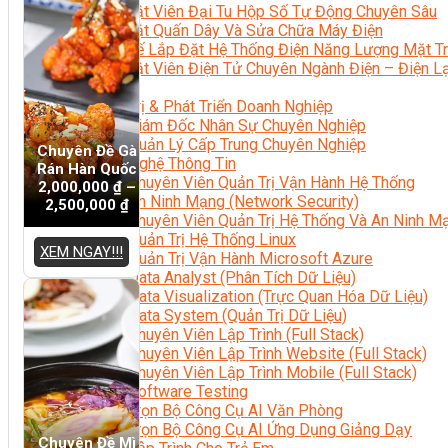
Kỹ Thuật Viên Đại Tu Hộp Số Tự Động Chuyên Sâu
Kỹ Thuật Quấn Dây Và Sửa Chữa Máy Điện
Thiết Kế Lắp Đặt Hệ Thống Điện Năng Lượng Mặt Tr
Kỹ Thuật Viên Điện Tử Chuyên Ngành Điện – Điện 
Ngành Khác
Quản Trị & Phát Triển Doanh Nghiệp
Giám Đốc Nhân Sự Chuyên Nghiệp
Quản Lý Cấp Trung Chuyên Nghiệp
Chuyên Đề Gà
Công Nghệ Thông Tin
Rán Hàn Quốc
Chuyên Viên Quản Trị Vận Hành Hệ Thống
2,000,000
₫
–
An Ninh Mạng (Network Security)
2,500,000
₫
Chuyên Viên Quản Trị Hệ Thống Và An Ninh M
Quản Trị Hệ Thống Linux
XEM NGAY!!!
Quản Trị Vận Hành Microsoft Azure
Data Analyst (Phân Tích Dữ Liệu)
Data Visualization (Trực Quan Hóa Dữ Liệu)
Data System (Quản Trị Dữ Liệu)
Chuyên Viên Lập Trình (Full Stack)
Chuyên Viên Lập Trình Website (Full Stack)
Chuyên Viên Lập Trình Mobile (Full Stack)
Software Testing
Trọn Bộ Công Cụ AI Văn Phòng
Trọn Bộ Công Cụ AI Ứng Dụng Giảng Dạy
Chuyên Đề Mì