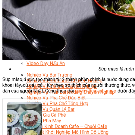
Nghiệp Vụ Bếp Phụ
Điểm Tâm Hồng Kông
Eat Clean
Food Stylist
Master Class
Bếp Gia Đình
Học Nấu Ăn Mở Quán
Chuyên Đề Bếp Nóng
Khởi Sự Kinh Doanh Ngành F&B
Khởi Sự Kinh Doanh Nhà Hàng
Bí Quyết Kinh Doanh và Vận Hành Mô Hình Ẩm Thực
Video Dạy Nấu Ăn
Súp miso là món 
Pha Chế
Nghiệp Vụ Bar Trưởng
Súp miso được tạo thành từ 2 thành phần chính là nước dùn
Nghiệp Vụ Bartender Chuyên Nghiệp
khoai tây, củ cải, cá… tùy theo sở thích của người thưởng thức,
Nghiệp Vụ Barista Chuyên Nghiệp
dân của người Nhật. Cùng theo dõi
cách nấu canh miso
dưới đây
Nghiệp Vụ Flair Bartending Chuyên Nghiệp
Nghiệp Vụ Pha Chế Đặc Biệt
Nghiệp Vụ Pha Chế Tổng Hợp
Nghiệp Vụ Quản Lý Bar
Chuyên Gia Cà Phê
Cà Phê Pha Máy
Khởi Sự Kinh Doanh Cafe – Chuỗi Cafe
Bí Quyết Khởi Nghiệp Mô Hình Đồ Uống