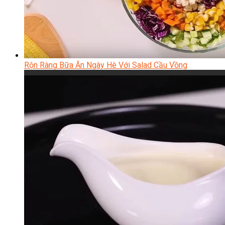
Rộn Ràng Bữa Ăn Ngày Hè Với Salad Cầu Vồng