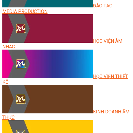
ĐÀO TẠO
MEDIA PRODUCTION
HỌC VIỆN ÂM
NHẠC
HỌC VIỆN THIẾT
KẾ
KINH DOANH ẨM
THỰC