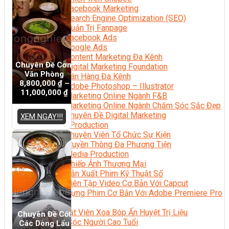
Facebook Marketing
Search Engine Optimization (SEO)
Quản Trị Fanpage
Facebook Ads
Google Ads
Content Marketing Đa Kênh
Chuyên Đề Cơm
Digital Marketing Foundation
Văn Phòng
Bán Hàng Đa Kênh
8,800,000
₫
–
Adobe Photoshop – Illustrator
11,000,000
₫
Marketing Online Ngành F&B
Marketing Online Ngành Chăm Sóc Sắc Đẹp
Chuyên Đề Digital Marketing
XEM NGAY!!!
Media Production
Chuyên Viên Tổ Chức Sự Kiện
Truyền Thông Đa Phương Tiện
Media Production
Nhiếp Ảnh Thương Mại
Sản Xuất Phim Kỹ Thuật Số
Biên Tập Video Cơ Bản Với Capcut
Dựng Phim Cơ Bản Với Adobe Premiere Pro
Sức Khỏe
Kỹ Thuật Viên Xoa Bóp Ấn Huyệt Trị Liệu
Chuyên Đề Cốt
Chăm Sóc Người Cao Tuổi
Các Dòng Lẩu