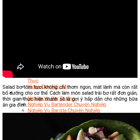
Nghiệp Vụ Quản Lý Bếp
Nghiệp Vụ Cấp Dưỡng
Nghiệp Vụ Bếp Phụ
Điểm Tâm Hồng Kông
Eat Clean
Food Stylist
Master Class
Bếp Gia Đình
Học Nấu Ăn Mở Quán
Chuyên Đề Bếp Nóng
Khởi Sự Kinh Doanh Ngành F&B
Khởi Sự Kinh Doanh Nhà Hàng
Bí Quyết Kinh Doanh và Vận Hành Mô Hình Ẩm
Thực
Video Dạy Nấu Ăn
Salad bơ tôm tươi không chỉ thơm ngon, mát lành mà còn rất
Pha Chế
bổ dưỡng cho cơ thể. Cách làm món salad trái bơ rất đơn giản,
Nghiệp Vụ Bar Trưởng
thời gian thực hiện nhanh sẽ là gợi ý hấp dẫn cho những bữa
Nghiệp Vụ Bartender Chuyên Nghiệp
ăn gia đình.
Nghiệp Vụ Barista Chuyên Nghiệp
Nghiệp Vụ Flair Bartending Chuyên Nghiệp
Nghiệp Vụ Pha Chế Đặc Biệt
Nghiệp Vụ Pha Chế Tổng Hợp
Nghiệp Vụ Quản Lý Bar