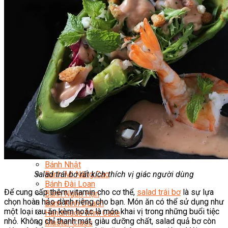
Chuyên Gia Cà Phê
Cà Phê Pha Máy
Khởi Sự Kinh Doanh Cafe – Chuỗi Cafe
Bí Quyết Khởi Nghiệp Mô Hình Đồ Uống
Kinh Doanh Mô Hình Đồ Uống Thịnh Hành
Kinh Doanh Chuỗi Và Nhượng Quyền
Tiếng Anh Chuyên Ngành Pha Chế
Học Làm Kem
Học Pha Chế Trà Sữa
Chuyên Đề Pha Chế
Video Dạy Pha Chế
Làm Bánh
Nghiệp Vụ Bếp Trưởng Bếp Bánh
Nghiệp Vụ Bếp Bánh Quốc Tế
Nghiệp Vụ Quản Lý Bếp Bánh
Nghiệp Vụ Bánh Kem
Bánh Việt
Bánh Nhật
Salad trái bơ rất kích thích vị giác người dùng
Bánh Mì Nâng Cao
Bánh Đài Loan
Để cung cấp thêm vitamin cho cơ thể,
salad trái bơ
là sự lựa
Bánh Ngắn Hạn
chọn hoàn hảo dành riêng cho bạn. Món ăn có thể sử dụng như
Bánh Kinh Doanh
một loại rau ăn kèm hoặc là món khai vị trong những buổi tiệc
Handmade Mini Cake
nhỏ. Không chỉ thanh mát, giàu dưỡng chất, salad quả bơ còn
Master Class