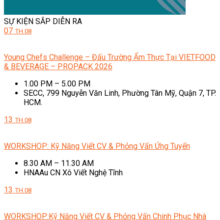
SỰ KIỆN SẮP DIỄN RA
07
TH.08
Young Chefs Challenge – Đấu Trường Ẩm Thực Tại VIETFOOD
& BEVERAGE – PROPACK 2026
1.00 PM – 5.00 PM
SECC, 799 Nguyễn Văn Linh, Phường Tân Mỹ, Quận 7, TP.
HCM.
13
TH.08
WORKSHOP: Kỹ Năng Viết CV & Phỏng Vấn Ứng Tuyển
8.30 AM – 11.30 AM
HNAAu CN Xô Viết Nghệ Tĩnh
13
TH.08
WORKSHOP:Kỹ Năng Viết CV & Phỏng Vấn Chinh Phục Nhà