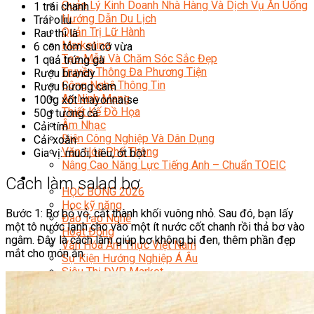
Quản Lý Kinh Doanh Nhà Hàng Và Dịch Vụ Ăn Uống
1 trái chanh
Hướng Dẫn Du Lịch
Trái oliu
Quản Trị Lữ Hành
Rau thì là
Marketing
6 con tôm sú cỡ vừa
Tạo Mẫu Và Chăm Sóc Sắc Đẹp
1 quả trứng gà
Truyền Thông Đa Phương Tiện
Rượu brandy
Công Nghệ Thông Tin
Rượu hương cam
An Ninh Mạng
100g xốt mayonnaise
Thiết Kế Đồ Họa
50g tương cà
Âm Nhạc
Cải tím
Điện Công Nghiệp Và Dân Dụng
Cải xoắn
Văn Hóa Phổ Thông
Gia vị: muối, tiêu, ớt bột
Nâng Cao Năng Lực Tiếng Anh – Chuẩn TOEIC
Tin Tức
Cách làm salad bơ
HỌC BỔNG 2026
Học kỹ năng
Bước 1: Bơ bỏ vỏ, cắt thành khối vuông nhỏ. Sau đó, bạn lấy
Đào Tạo Nghề
một tô nước lạnh cho vào một ít nước cốt chanh rồi thả bơ vào
Hoạt Động
ngâm. Đây là cách làm giúp bơ không bị đen, thêm phần đẹp
Văn Hóa Ẩm Thực Việt Nam
mắt cho món ăn.
Sự Kiện Hướng Nghiệp Á Âu
Siêu Thị ĐVP Market