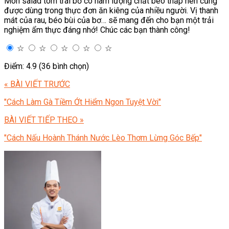
Món salad tôm trái bơ có hàm lượng chất béo thấp nên cũng
được dùng trong thực đơn ăn kiêng của nhiều người. Vị thanh
mát của rau, béo bùi của bơ… sẽ mang đến cho bạn một trải
nghiệm ẩm thực đáng nhớ! Chúc các bạn thành công!
☆
☆
☆
☆
☆
Điểm: 4.9 (36 bình chọn)
« BÀI VIẾT TRƯỚC
"Cách Làm Gà Tiềm Ớt Hiểm Ngon Tuyệt Vời"
BÀI VIẾT TIẾP THEO »
"Cách Nấu Hoành Thánh Nước Lèo Thơm Lừng Góc Bếp"