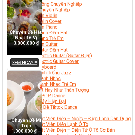
Nhạc Công Chuyên Nghiệp
Ca Sĩ Chuyên Nghiệp
Học Đàn Violin
Học Violin Cover
Học Đàn Piano
Chuyên Đề Hàu
Học Piano Đệm Hát
Nhật 16 Vị
Học Piano Trẻ Em
3,000,000
₫
Học Đàn Guitar
Học Guitar Đệm Hát
Học Electric Guitar (Guitar Điện)
Học Electric Guitar Cover
XEM NGAY!!!
Học Keyboard
Học Đánh Trống Jazz
Học Thanh Nhạc
Học Thanh Nhạc Trẻ Em
Học Hát Hay Như Thần Tượng
Học K-POP Dance
Học Nhảy Hiện Đại
Chuyên Đề Tiktok Dance
Kỹ Thuật – Công Nghệ
Kỹ Thuật Viên Điện – Nước – Điện Lạnh Dân Dụng
Chuyên Đề Mì
Kỹ Thuật Viên Điện Lạnh Ô Tô
Trộn
Kỹ Thuật Viên Điện – Điện Tử Ô Tô Cơ Bản
1,000,000
₫
–