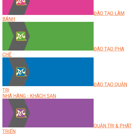
ĐÀO TẠO LÀM
BÁNH
ĐÀO TẠO PHA
CHẾ
ĐÀO TẠO QUẢN
TRỊ
NHÀ HÀNG - KHÁCH SẠN
QUẢN TRỊ & PHÁT
TRIỂN