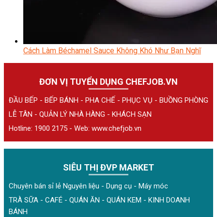
Cách Làm Béchamel Sauce Không Khó Như Bạn Nghĩ
ĐƠN VỊ TUYỂN DỤNG CHEFJOB.VN
ĐẦU BẾP - BẾP BÁNH - PHA CHẾ - PHỤC VỤ - BUỒNG PHÒNG
LỄ TÂN - QUẢN LÝ NHÀ HÀNG - KHÁCH SẠN
Hotline: 1900 2175 - Web:
www.chefjob.vn
SIÊU THỊ ĐVP MARKET
Chuyên bán sỉ lẻ Nguyên liệu - Dụng cụ - Máy móc
TRÀ SỮA - CAFÉ - QUÁN ĂN - QUÁN KEM - KINH DOANH
BÁNH