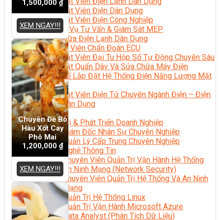
Kỹ Thuật Viên Điện Lạnh Dân Dụng
1,500,000
₫
Kỹ Thuật Viên Điện Dân Dụng
Kỹ Thuật Viên Điện Công Nghiệp
XEM NGAY!!!
Nghiệp Vụ Tư Vấn & Giám Sát MEP
Sửa Chữa Điện Lạnh Dân Dụng
Chuyên Viên Chẩn Đoán ECU
Kỹ Thuật Viên Đại Tu Hộp Số Tự Động Chuyên Sâu
Kỹ Thuật Quấn Dây Và Sửa Chữa Máy Điện
Thiết Kế Lắp Đặt Hệ Thống Điện Năng Lượng Mặt
Trời
Kỹ Thuật Viên Điện Tử Chuyên Ngành Điện – Điện
Lạnh Dân Dụng
Ngành Khác
Chuyên Đề Bò
Quản Trị & Phát Triển Doanh Nghiệp
Hàu Xốt Cay
Giám Đốc Nhân Sự Chuyên Nghiệp
Phô Mai
Quản Lý Cấp Trung Chuyên Nghiệp
1,200,000
₫
Công Nghệ Thông Tin
Chuyên Viên Quản Trị Vận Hành Hệ Thống
XEM NGAY!!!
An Ninh Mạng (Network Security)
Chuyên Viên Quản Trị Hệ Thống Và An Ninh
Mạng
Quản Trị Hệ Thống Linux
Quản Trị Vận Hành Microsoft Azure
Data Analyst (Phân Tích Dữ Liệu)