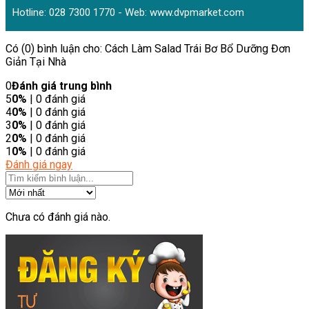
Hotline: 028 7300 1770 - Web:
www.dvpmarket.com
Có (0) bình luận cho: Cách Làm Salad Trái Bơ Bổ Dưỡng Đơn
Giản Tại Nhà
0
Đánh giá trung bình
5
0%
| 0 đánh giá
4
0%
| 0 đánh giá
3
0%
| 0 đánh giá
2
0%
| 0 đánh giá
1
0%
| 0 đánh giá
Đánh giá ngay
Chưa có đánh giá nào.