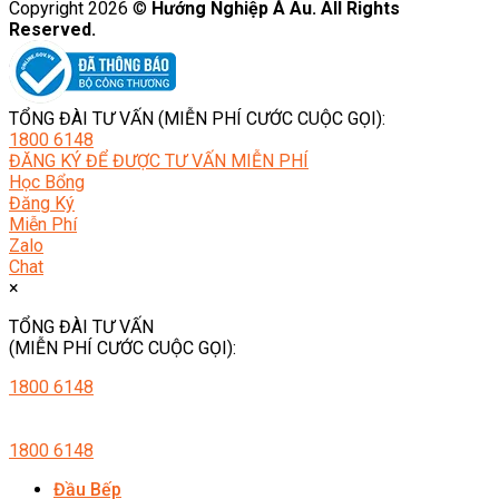
Copyright 2026 ©
Hướng Nghiệp Á Âu. All Rights
Reserved.
TỔNG ĐÀI TƯ VẤN (MIỄN PHÍ CƯỚC CUỘC GỌI):
1800 6148
ĐĂNG KÝ ĐỂ ĐƯỢC TƯ VẤN MIỄN PHÍ
Học Bổng
Đăng Ký
Miễn Phí
Zalo
Chat
×
TỔNG ĐÀI TƯ VẤN
(MIỄN PHÍ CƯỚC CUỘC GỌI):
1800 6148
1800 6148
Đầu Bếp