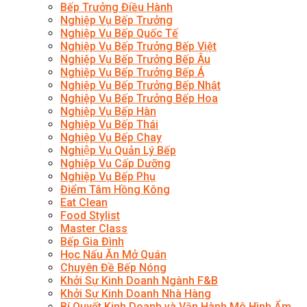
Bếp Trưởng Điều Hành
Nghiệp Vụ Bếp Trưởng
Nghiệp Vụ Bếp Quốc Tế
Nghiệp Vụ Bếp Trưởng Bếp Việt
Nghiệp Vụ Bếp Trưởng Bếp Âu
Nghiệp Vụ Bếp Trưởng Bếp Á
Nghiệp Vụ Bếp Trưởng Bếp Nhật
Nghiệp Vụ Bếp Trưởng Bếp Hoa
Nghiệp Vụ Bếp Hàn
Nghiệp Vụ Bếp Thái
Nghiệp Vụ Bếp Chay
Nghiệp Vụ Quản Lý Bếp
Nghiệp Vụ Cấp Dưỡng
Nghiệp Vụ Bếp Phụ
Điểm Tâm Hồng Kông
Eat Clean
Food Stylist
Master Class
Bếp Gia Đình
Học Nấu Ăn Mở Quán
Chuyên Đề Bếp Nóng
Khởi Sự Kinh Doanh Ngành F&B
Khởi Sự Kinh Doanh Nhà Hàng
Bí Quyết Kinh Doanh và Vận Hành Mô Hình Ẩm