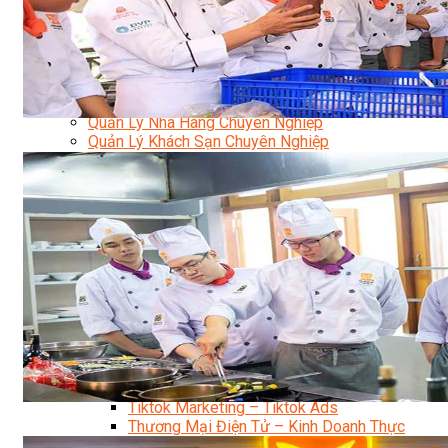
Bí Quyết Kinh Doanh Và Vận Hành Mô Hình Bánh
Chuyên Đề Bếp Bánh
Video Dạy Làm Bánh
Quản Trị NHKS
Quản Trị Nhà Hàng Khách Sạn Quốc Tế
Nghiệp Vụ Quản Lý NH-KS
Quản Lý Nhà Hàng Chuyên Nghiệp
Quản Lý Khách Sạn Chuyên Nghiệp
Nghiệp Vụ Quản Lý Nhà Hàng
Nghiệp Vụ Lễ Tân Chuyên Nghiệp
Giám Đốc Điều Hành Nhà Hàng
Tiếng Anh Nhà Hàng Khách Sạn
Khởi Sự Kinh Doanh Khách Sạn
Khởi Sự Kinh Doanh Nhà Hàng
Khởi Sự Kinh Doanh Khách Sạn Mini – Homestay –
AirBnB
Kiến Thức & Kỹ Năng Ngành NH – KS
Marketing
Digital Marketing
Giám Đốc Digital Marketing
Chuyên Viên Social Media
Tiktok Marketing – Tiktok Ads
Thương Mại Điện Tử – Kinh Doanh Thực
Chiến Trên Shopee