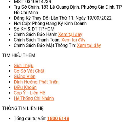
MST: 0310814739
Trụ Sở Chính: 183 Lê Quang Định, Phường Gia Định, TP
Hồ Chí Minh
Đăng Ký Thay Đổi Lần Thứ 11: Ngày 19/09/2022
Nơi Cấp: Phòng Đăng Ký Kinh Doanh
Sở KH & ĐT TP.HCM
Chính Sách Bảo Hành:
Xem tại đây
Chính Sách Thanh Toán:
Xem tại đây
Chính Sách Bảo Mật Thông Tin:
Xem tại đây
TÌM HIỂU THÊM
Giới Thiệu
Cơ Sở Vật Chất
Giảng Viên
Định Hướng Phát Triển
Điều Khoản
Góp Ý - Liên Hệ
Hệ Thống Chi Nhánh
THÔNG TIN LIÊN HỆ
Tổng đài tư vấn:
1800 6148
08h00 - 20h00 (Miễn phí cước gọi)