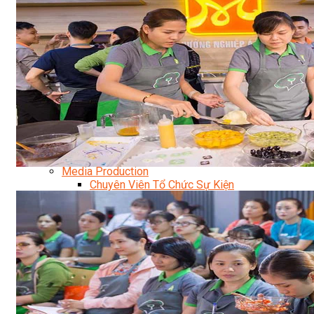
Facebook Marketing
Search Engine Optimization (SEO)
Quản Trị Fanpage
Facebook Ads
Google Ads
Content Marketing Đa Kênh
Digital Marketing Foundation
Bán Hàng Đa Kênh
Adobe Photoshop – Illustrator
Marketing Online Ngành F&B
Marketing Online Ngành Chăm Sóc Sắc Đẹp
Chuyên Đề Digital Marketing
Media Production
Chuyên Viên Tổ Chức Sự Kiện
Truyền Thông Đa Phương Tiện
Media Production
Nhiếp Ảnh Thương Mại
Sản Xuất Phim Kỹ Thuật Số
Biên Tập Video Cơ Bản Với Capcut
Dựng Phim Cơ Bản Với Adobe Premiere Pro
Sức Khỏe
Kỹ Thuật Viên Xoa Bóp Ấn Huyệt Trị Liệu
Chăm Sóc Người Cao Tuổi