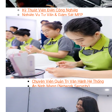
Kỹ Thuật Viên Điện Lạnh Dân Dụng
Kỹ Thuật Viên Điện Dân Dụng
Kỹ Thuật Viên Điện Công Nghiệp
Nghiệp Vụ Tư Vấn & Giám Sát MEP
Sửa Chữa Điện Lạnh Dân Dụng
Chuyên Viên Chẩn Đoán ECU
Kỹ Thuật Viên Đại Tu Hộp Số Tự Động Chuyên Sâu
Kỹ Thuật Quấn Dây Và Sửa Chữa Máy Điện
Thiết Kế Lắp Đặt Hệ Thống Điện Năng Lượng Mặt
Trời
Kỹ Thuật Viên Điện Tử Chuyên Ngành Điện – Điện
Lạnh Dân Dụng
Ngành Khác
Quản Trị & Phát Triển Doanh Nghiệp
Giám Đốc Nhân Sự Chuyên Nghiệp
Quản Lý Cấp Trung Chuyên Nghiệp
Công Nghệ Thông Tin
Chuyên Viên Quản Trị Vận Hành Hệ Thống
An Ninh Mạng (Network Security)
Chuyên Viên Quản Trị Hệ Thống Và An Ninh
Mạng
Quản Trị Hệ Thống Linux
Quản Trị Vận Hành Microsoft Azure
Data Analyst (Phân Tích Dữ Liệu)