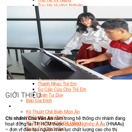
Trại Hè Hướng Nghiệp
Chuyên Đề Á Âu Kitchen For Kid & Teen
Chuyên Đề Kỹ Năng Sống
Khóa Học Nấu Ăn Cho Bé
Hội Họa Thiếu Nhi
Digital Art For Kids
Khóa Học Thiết Kế Truyện Tranh Ai
Khóa Học Họa Sĩ Ai
Khóa Học Biên Tập Video Với Ai
Mc Nhí
Kỳ Thủ Cờ Vua
Lập Trình Cho Trẻ Em
Robotic trẻ em
Piano Trẻ Em
Thanh Nhạc Trẻ Em
Sơ Cấp Cứu Cho Trẻ Em
GIỚI THIỆU
Toán Tư Duy
Bếp Gia Đình
Trung Cấp CET
Kỹ Thuật Chế Biến Món Ăn
Kỹ Thuật Làm Bánh
Chi nhánh Chu Văn An
nằm trong hệ thống chi nhánh đang
Kỹ Thuật Pha Chế Đồ Uống
hoạt động tại TP. HCM thuộc
Hướng Nghiệp Á Âu
(HNAAu)
Quản Trị Khách Sạn
– đơn vị đào tạo nguồn nhân lực chất lượng cao cho thị