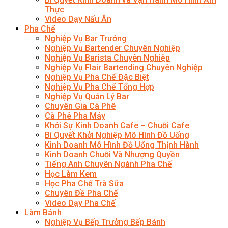
Thực
Video Dạy Nấu Ăn
Pha Chế
Nghiệp Vụ Bar Trưởng
Nghiệp Vụ Bartender Chuyên Nghiệp
Nghiệp Vụ Barista Chuyên Nghiệp
Nghiệp Vụ Flair Bartending Chuyên Nghiệp
Nghiệp Vụ Pha Chế Đặc Biệt
Nghiệp Vụ Pha Chế Tổng Hợp
Nghiệp Vụ Quản Lý Bar
Chuyên Gia Cà Phê
Cà Phê Pha Máy
Khởi Sự Kinh Doanh Cafe – Chuỗi Cafe
Bí Quyết Khởi Nghiệp Mô Hình Đồ Uống
Kinh Doanh Mô Hình Đồ Uống Thịnh Hành
Kinh Doanh Chuỗi Và Nhượng Quyền
Tiếng Anh Chuyên Ngành Pha Chế
Học Làm Kem
Học Pha Chế Trà Sữa
Chuyên Đề Pha Chế
Video Dạy Pha Chế
Làm Bánh
Nghiệp Vụ Bếp Trưởng Bếp Bánh