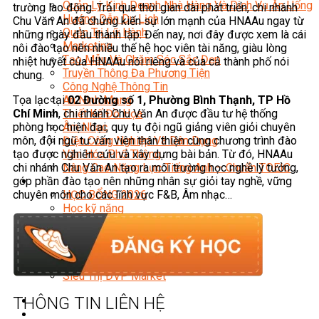
Quản Lý Kinh Doanh Nhà Hàng Và Dịch Vụ Ăn Uống
trường lao động. Trải qua thời gian dài phát triển, chi nhánh
Hướng Dẫn Du Lịch
Chu Văn An đã chứng kiến sự lớn mạnh của HNAAu ngay từ
Quản Trị Lữ Hành
những ngày đầu thành lập. Đến nay, nơi đây được xem là cái
Marketing
nôi đào tạo nên nhiều thế hệ học viên tài năng, giàu lòng
Tạo Mẫu Và Chăm Sóc Sắc Đẹp
nhiệt huyết của HNAAu nói riêng và của cả thành phố nói
Truyền Thông Đa Phương Tiện
chung.
Công Nghệ Thông Tin
Tọa lạc tại
02 Đường số 1, Phường Bình Thạnh, TP Hồ
An Ninh Mạng
Chí Minh
, chi nhánh Chu Văn An được đầu tư hệ thống
Thiết Kế Đồ Họa
phòng học hiện đại, quy tụ đội ngũ giảng viên giỏi chuyên
Âm Nhạc
môn, đội ngũ tư vấn viên thân thiện cùng chương trình đào
Điện Công Nghiệp Và Dân Dụng
tạo được nghiên cứu và xây dựng bài bản. Từ đó, HNAAu
Văn Hóa Phổ Thông
chi nhánh Chu Văn An tạo ra môi trường học nghề lý tưởng,
Nâng Cao Năng Lực Tiếng Anh – Chuẩn TOEIC
góp phần đào tạo nên những nhân sự giỏi tay nghề, vững
Tin Tức
chuyên môn cho các lĩnh vực F&B, Âm nhạc…
HỌC BỔNG 2026
Học kỹ năng
Đào Tạo Nghề
Hoạt Động
Văn Hóa Ẩm Thực Việt Nam
Sự Kiện Hướng Nghiệp Á Âu
Siêu Thị ĐVP Market
THÔNG TIN LIÊN HỆ