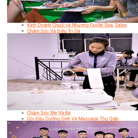
Sắc Đẹp
Kỹ Thuật Viên Spa
Quản Lý Spa
Khởi Sự Kinh Doanh Spa và Salon
Kinh Doanh Chuỗi và Nhượng Quyền Spa, Salon
Chăm Sóc Và Điều Trị Da
Chuyên Viên Trang Điểm
Trang Điểm Cô Dâu
Phun Xăm Thẩm Mỹ
Kỹ Thuật Tạo Sợi Hairstroke
Barber Chuyên Nghiệp
Kỹ Thuật Chải Bới Tóc Chuyên Nghiệp
Quản Lý Hair Salon Chuyên Nghiệp
Nối Mi Chuyên Nghiệp
Quản Lý Nail Salon Chuyên Nghiệp
Kỹ Thuật Nhuộm – Uốn – Duỗi
Nail Salon Định Cư
Kinh Doanh Nail Box
Train The Trainer – Chuyên Ngành Nail
Chăm Sóc Mẹ Và Bé
Gội Đầu Dưỡng Sinh Và Massage Thư Giãn
Marketing Online Ngành Chăm Sóc Sắc Đẹp
Chuyên Đề Chăm Sóc Sắc Đẹp
Âm Nhạc