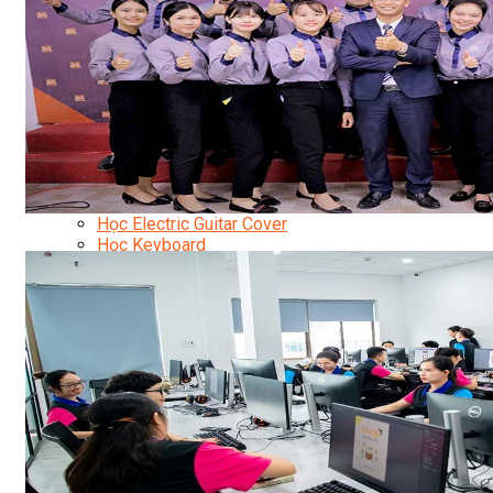
Nhạc Công Chuyên Nghiệp
Ca Sĩ Chuyên Nghiệp
Học Đàn Violin
Học Violin Cover
Học Đàn Piano
Học Piano Đệm Hát
Học Piano Trẻ Em
Học Đàn Guitar
Học Guitar Đệm Hát
Học Electric Guitar (Guitar Điện)
Học Electric Guitar Cover
Học Keyboard
Học Đánh Trống Jazz
Học Thanh Nhạc
Học Thanh Nhạc Trẻ Em
Học Hát Hay Như Thần Tượng
Học K-POP Dance
Học Nhảy Hiện Đại
Chuyên Đề Tiktok Dance
Kỹ Thuật – Công Nghệ
Kỹ Thuật Viên Điện – Nước – Điện Lạnh Dân Dụng
Kỹ Thuật Viên Điện Lạnh Ô Tô
Kỹ Thuật Viên Điện – Điện Tử Ô Tô Cơ Bản