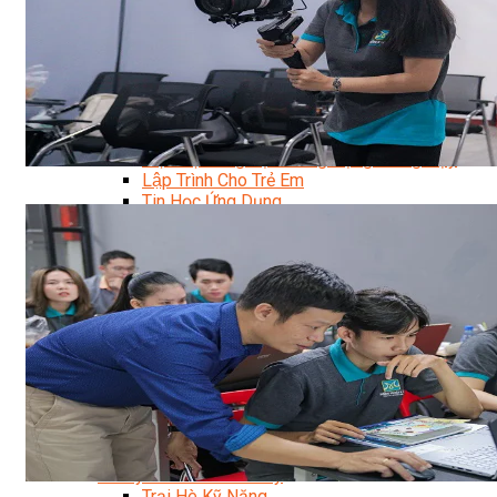
Data Visualization (Trực Quan Hóa Dữ Liệu)
Data System (Quản Trị Dữ Liệu)
Chuyên Viên Lập Trình (Full Stack)
Chuyên Viên Lập Trình Website (Full Stack)
Chuyên Viên Lập Trình Mobile (Full Stack)
Software Testing
Trọn Bộ Công Cụ AI Văn Phòng
Trọn Bộ Công Cụ AI Ứng Dụng Giảng Dạy
Lập Trình Cho Trẻ Em
Tin Học Ứng Dụng
Thiết Kế (Design)
Thiết Kế Đồ Họa Chuyên Nghiệp
Chuyên Viên Thiết Kế Nội Thất
3D Game Art & Design
Mỹ Thuật Đa Phương Tiện
3D Animation
Mỹ Thuật Số – Digital Art
Motion Graphics Basic
Adobe Photoshop – Illustrator
Hội Họa Thiếu Nhi
Digital Art For Kids
Venus Academy
Sunny STEAM Academy
Trại Hè Kỹ Năng