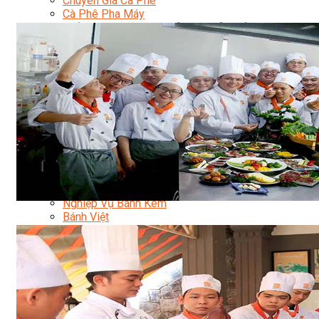
Chuyên Gia Cà Phê
Cà Phê Pha Máy
Khởi Sự Kinh Doanh Cafe – Chuỗi Cafe
Bí Quyết Khởi Nghiệp Mô Hình Đồ Uống
Kinh Doanh Mô Hình Đồ Uống Thịnh Hành
Kinh Doanh Chuỗi Và Nhượng Quyền
Tiếng Anh Chuyên Ngành Pha Chế
Học Làm Kem
Học Pha Chế Trà Sữa
Chuyên Đề Pha Chế
Video Dạy Pha Chế
Làm Bánh
Nghiệp Vụ Bếp Trưởng Bếp Bánh
Nghiệp Vụ Bếp Bánh Quốc Tế
Nghiệp Vụ Quản Lý Bếp Bánh
Nghiệp Vụ Bánh Kem
Bánh Việt
Bánh Nhật
Bánh Mì Nâng Cao
Bánh Đài Loan
Bánh Ngắn Hạn
Bánh Kinh Doanh
Handmade Mini Cake
Master Class