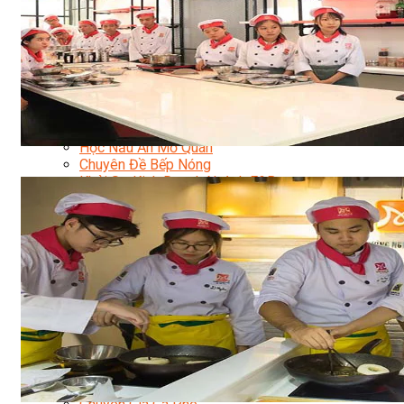
Nghiệp Vụ Quản Lý Bếp
Nghiệp Vụ Cấp Dưỡng
Nghiệp Vụ Bếp Phụ
Điểm Tâm Hồng Kông
Eat Clean
Food Stylist
Master Class
Bếp Gia Đình
Học Nấu Ăn Mở Quán
Chuyên Đề Bếp Nóng
Khởi Sự Kinh Doanh Ngành F&B
Khởi Sự Kinh Doanh Nhà Hàng
Bí Quyết Kinh Doanh và Vận Hành Mô Hình Ẩm
Thực
Video Dạy Nấu Ăn
Pha Chế
Nghiệp Vụ Bar Trưởng
Nghiệp Vụ Bartender Chuyên Nghiệp
Nghiệp Vụ Barista Chuyên Nghiệp
Nghiệp Vụ Flair Bartending Chuyên Nghiệp
Nghiệp Vụ Pha Chế Đặc Biệt
Nghiệp Vụ Pha Chế Tổng Hợp
Nghiệp Vụ Quản Lý Bar