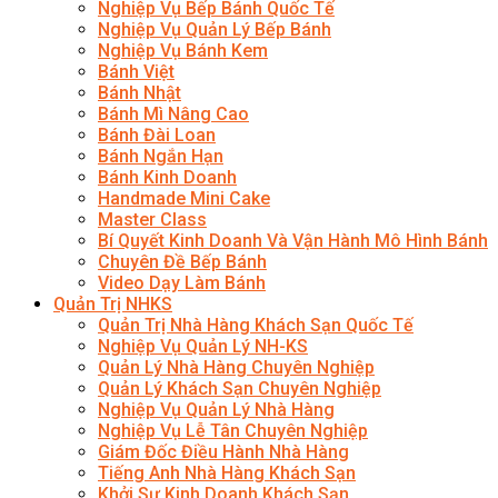
Nghiệp Vụ Bếp Bánh Quốc Tế
Nghiệp Vụ Quản Lý Bếp Bánh
Nghiệp Vụ Bánh Kem
Bánh Việt
Bánh Nhật
Bánh Mì Nâng Cao
Bánh Đài Loan
Bánh Ngắn Hạn
Bánh Kinh Doanh
Handmade Mini Cake
Master Class
Bí Quyết Kinh Doanh Và Vận Hành Mô Hình Bánh
Chuyên Đề Bếp Bánh
Video Dạy Làm Bánh
Quản Trị NHKS
Quản Trị Nhà Hàng Khách Sạn Quốc Tế
Nghiệp Vụ Quản Lý NH-KS
Quản Lý Nhà Hàng Chuyên Nghiệp
Quản Lý Khách Sạn Chuyên Nghiệp
Nghiệp Vụ Quản Lý Nhà Hàng
Nghiệp Vụ Lễ Tân Chuyên Nghiệp
Giám Đốc Điều Hành Nhà Hàng
Tiếng Anh Nhà Hàng Khách Sạn
Khởi Sự Kinh Doanh Khách Sạn