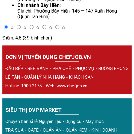
Chi nhánh Bảy Hiền:
Địa chỉ: Phường Bảy Hiền: 145 – 147 Xuân Hồng
(Quận Tân Bình)
☆
☆
☆
☆
☆
Điểm: 4.8 (39 bình chọn)
ĐƠN VỊ TUYỂN DỤNG CHEFJOB.VN
ĐẦU BẾP - BẾP BÁNH - PHA CHẾ - PHỤC VỤ - BUỒNG PHÒNG
LỄ TÂN - QUẢN LÝ NHÀ HÀNG - KHÁCH SẠN
Hotline: 1900 2175 - Web:
www.chefjob.vn
SIÊU THỊ ĐVP MARKET
Chuyên bán sỉ lẻ Nguyên liệu - Dụng cụ - Máy móc
TRÀ SỮA - CAFÉ - QUÁN ĂN - QUÁN KEM - KINH DOANH