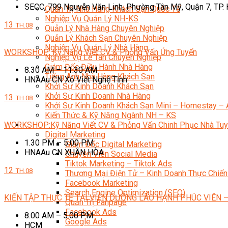
SECC, 799 Nguyễn Văn Linh, Phường Tân Mỹ, Quận 7, TP.
Quản Trị Nhà Hàng Khách Sạn Quốc Tế
Nghiệp Vụ Quản Lý NH-KS
13
TH.08
Quản Lý Nhà Hàng Chuyên Nghiệp
Quản Lý Khách Sạn Chuyên Nghiệp
Nghiệp Vụ Quản Lý Nhà Hàng
WORKSHOP: Kỹ Năng Viết CV & Phỏng Vấn Ứng Tuyển
Nghiệp Vụ Lễ Tân Chuyên Nghiệp
Giám Đốc Điều Hành Nhà Hàng
8.30 AM – 11.30 AM
Tiếng Anh Nhà Hàng Khách Sạn
HNAAu CN Xô Viết Nghệ Tĩnh
Khởi Sự Kinh Doanh Khách Sạn
Khởi Sự Kinh Doanh Nhà Hàng
13
TH.08
Khởi Sự Kinh Doanh Khách Sạn Mini – Homestay – 
Kiến Thức & Kỹ Năng Ngành NH – KS
Marketing
WORKSHOP:Kỹ Năng Viết CV & Phỏng Vấn Chinh Phục Nhà Tu
Digital Marketing
1.30 PM – 5.00 PM
Giám Đốc Digital Marketing
HNAAu CN XUÂN HÒA
Chuyên Viên Social Media
Tiktok Marketing – Tiktok Ads
12
TH.08
Thương Mại Điện Tử – Kinh Doanh Thực Chiến
Facebook Marketing
Search Engine Optimization (SEO)
KIẾN TẬP THỰC TẾ TẠI VIỆN DƯỠNG LÃO HẠNH PHÚC VIÊN –
Quản Trị Fanpage
Facebook Ads
8.00 AM – 5.00 PM
Google Ads
HCM