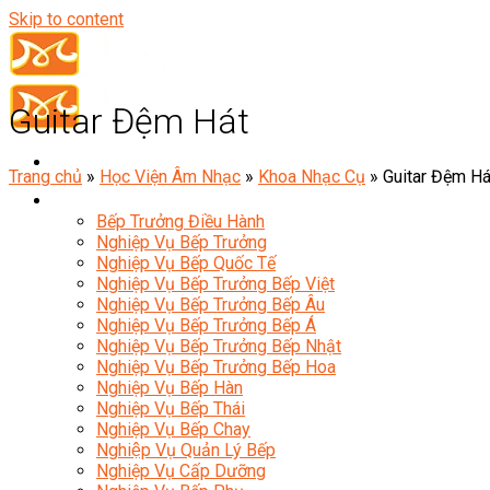
Skip to content
Guitar Đệm Hát
Trang chủ
»
Học Viện Âm Nhạc
»
Khoa Nhạc Cụ
»
Guitar Đệm Há
Đầu Bếp
Bếp Trưởng Điều Hành
Nghiệp Vụ Bếp Trưởng
Nghiệp Vụ Bếp Quốc Tế
Nghiệp Vụ Bếp Trưởng Bếp Việt
Nghiệp Vụ Bếp Trưởng Bếp Âu
Nghiệp Vụ Bếp Trưởng Bếp Á
Nghiệp Vụ Bếp Trưởng Bếp Nhật
Nghiệp Vụ Bếp Trưởng Bếp Hoa
Nghiệp Vụ Bếp Hàn
Nghiệp Vụ Bếp Thái
Nghiệp Vụ Bếp Chay
Nghiệp Vụ Quản Lý Bếp
Nghiệp Vụ Cấp Dưỡng