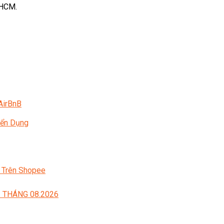
 HCM.
AirBnB
yển Dụng
 Trên Shopee
 THÁNG 08.2026