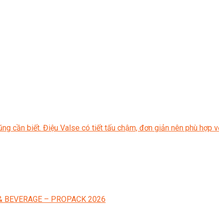
ũng cần biết. Điệu Valse có tiết tấu chậm, đơn giản nên phù hợp 
D & BEVERAGE – PROPACK 2026