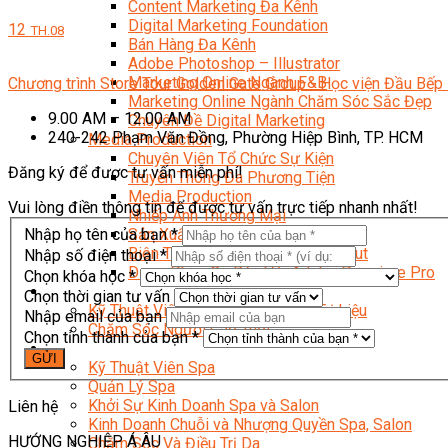
Content Marketing Đa Kênh
Digital Marketing Foundation
12
TH.08
Bán Hàng Đa Kênh
Adobe Photoshop – Illustrator
Marketing Online Ngành F&B
Chương trình Store Tour Golden Gate Group - Học viện Đầu Bếp 
Marketing Online Ngành Chăm Sóc Sắc Đẹp
9.00 AM – 12.00 AM
Chuyên Đề Digital Marketing
240-242 Phạm Văn Đồng, Phường Hiệp Bình, TP. HCM
Media Production
Chuyên Viên Tổ Chức Sự Kiện
Đăng ký để được tư vấn miễn phí!
Truyền Thông Đa Phương Tiện
Media Production
Vui lòng điền thông tin để được tư vấn trực tiếp nhanh nhất!
Nhiếp Ảnh Thương Mại
Nhập họ tên của bạn *
Sản Xuất Phim Kỹ Thuật Số
Biên Tập Video Cơ Bản Với Capcut
Nhập số điện thoại *
Dựng Phim Cơ Bản Với Adobe Premiere Pro
Chọn khóa học *
Sức Khỏe
Chọn thời gian tư vấn
Kỹ Thuật Viên Xoa Bóp Ấn Huyệt Trị Liệu
Nhập email của bạn
Chăm Sóc Người Cao Tuổi
Chọn tỉnh thành của bạn *
Sắc Đẹp
Kỹ Thuật Viên Spa
Quản Lý Spa
Khởi Sự Kinh Doanh Spa và Salon
Liên hệ
Kinh Doanh Chuỗi và Nhượng Quyền Spa, Salon
HƯỚNG NGHIỆP Á ÂU
Chăm Sóc Và Điều Trị Da