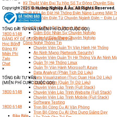
Kỹ Thuật Viên Đại Tu Hộp Số Tự Động Chuyên Sâu
Copyright 2026 ©
Hướng Nghiệp Á Âu. All Rights Reserved.
Kỹ Thuật Quấn Dây Và Sửa Chữa Máy Điện
Thiết Kế Lắp Đặt Hệ Thống Điện Năng Lượng Mặt Tr
Kỹ Thuật Viên Điện Tử Chuyên Ngành Điện – Điện 
Ngành Khác
Quản Trị & Phát Triển Doanh Nghiệp
TỔNG ĐÀI TƯ VẤN (MIỄN PHÍ CƯỚC CUỘC GỌI):
Giám Đốc Nhân Sự Chuyên Nghiệp
1800 6148
Quản Lý Cấp Trung Chuyên Nghiệp
ĐĂNG KÝ ĐỂ ĐƯỢC TƯ VẤN MIỄN PHÍ
Công Nghệ Thông Tin
Học Bổng
Chuyên Viên Quản Trị Vận Hành Hệ Thống
Đăng Ký
An Ninh Mạng (Network Security)
Miễn Phí
Chuyên Viên Quản Trị Hệ Thống Và An Ninh M
Zalo
Quản Trị Hệ Thống Linux
Chat
Quản Trị Vận Hành Microsoft Azure
×
Data Analyst (Phân Tích Dữ Liệu)
Data Visualization (Trực Quan Hóa Dữ Liệu)
TỔNG ĐÀI TƯ VẤN
Data System (Quản Trị Dữ Liệu)
(MIỄN PHÍ CƯỚC CUỘC GỌI):
Chuyên Viên Lập Trình (Full Stack)
1800 6148
Chuyên Viên Lập Trình Website (Full Stack)
Chuyên Viên Lập Trình Mobile (Full Stack)
Software Testing
1800 6148
Trọn Bộ Công Cụ AI Văn Phòng
Trọn Bộ Công Cụ AI Ứng Dụng Giảng Dạy
Đầu Bếp