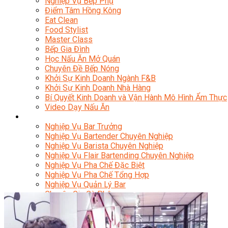
Nghiệp Vụ Bếp Phụ
Điểm Tâm Hồng Kông
Eat Clean
Food Stylist
Master Class
Bếp Gia Đình
Học Nấu Ăn Mở Quán
Chuyên Đề Bếp Nóng
Khởi Sự Kinh Doanh Ngành F&B
Khởi Sự Kinh Doanh Nhà Hàng
Bí Quyết Kinh Doanh và Vận Hành Mô Hình Ẩm Thực
Video Dạy Nấu Ăn
Pha Chế
Nghiệp Vụ Bar Trưởng
Nghiệp Vụ Bartender Chuyên Nghiệp
Nghiệp Vụ Barista Chuyên Nghiệp
Nghiệp Vụ Flair Bartending Chuyên Nghiệp
Nghiệp Vụ Pha Chế Đặc Biệt
Nghiệp Vụ Pha Chế Tổng Hợp
Nghiệp Vụ Quản Lý Bar
Chuyên Gia Cà Phê
Cà Phê Pha Máy
Khởi Sự Kinh Doanh Cafe – Chuỗi Cafe
Bí Quyết Khởi Nghiệp Mô Hình Đồ Uống