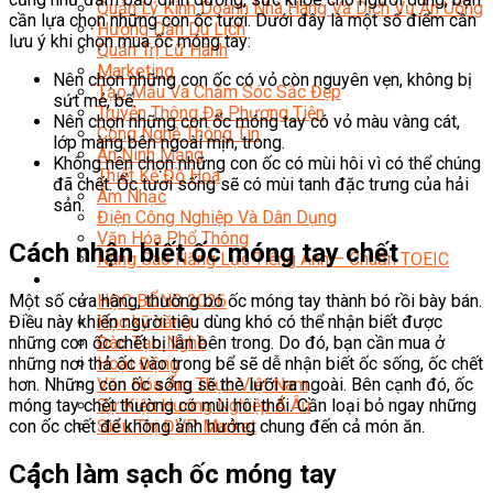
Quản Lý Kinh Doanh Nhà Hàng Và Dịch Vụ Ăn Uống
cần lựa chọn những con ốc tươi. Dưới đây là một số điểm cần
Hướng Dẫn Du Lịch
lưu ý khi chọn mua ốc móng tay:
Quản Trị Lữ Hành
Marketing
Nên chọn những con ốc có vỏ còn nguyên vẹn, không bị
Tạo Mẫu Và Chăm Sóc Sắc Đẹp
sứt mẻ, bể.
Truyền Thông Đa Phương Tiện
Nên chọn những con ốc móng tay có vỏ màu vàng cát,
Công Nghệ Thông Tin
lớp màng bên ngoài mịn, trong.
An Ninh Mạng
Không nên chọn những con ốc có mùi hôi vì có thể chúng
Thiết Kế Đồ Họa
đã chết. Ốc tươi sống sẽ có mùi tanh đặc trưng của hải
Âm Nhạc
sản.
Điện Công Nghiệp Và Dân Dụng
Văn Hóa Phổ Thông
Cách nhận biết ốc móng tay chết
Nâng Cao Năng Lực Tiếng Anh – Chuẩn TOEIC
Tin Tức
HỌC BỔNG 2026
Một số cửa hàng, thường bó ốc móng tay thành bó rồi bày bán.
Học kỹ năng
Điều này khiến người tiêu dùng khó có thể nhận biết được
Đào Tạo Nghề
những con ốc chết bị lẫn bên trong. Do đó, bạn cần mua ở
Hoạt Động
những nơi thả ốc vào trong bể sẽ dễ nhận biết ốc sống, ốc chết
Văn Hóa Ẩm Thực Việt Nam
hơn. Những con ốc sống sẽ thè lưỡi ra ngoài. Bên cạnh đó, ốc
Sự Kiện Hướng Nghiệp Á Âu
móng tay chết thường có mùi hôi thối. Cần loại bỏ ngay những
Siêu Thị ĐVP Market
con ốc chết để không ảnh hưởng chung đến cả món ăn.
Cách làm sạch ốc móng tay