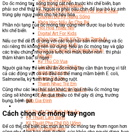
Do ốc móng tay sống trong cát nên trước khi chế biến, bạn
Trại Hè Hướng Nghiệp
phải sơ chế thật kỹ. Ngoài ra phải nấu chín để loại bỏ ký sinh
Chuyên Đề Á Âu Kitchen For Kid & Teen
trùng gây nguy hiểm cho hệ tiêu hóa.
Chuyên Đề Kỹ Năng Sống
Khóa Học Nấu Ăn Cho Bé
Phần nội tạng của ốc móng tay cũng nên được loại bỏ trước
Hội Họa Thiếu Nhi
khi chế biến.
Digital Art For Kids
Khóa Học Thiết Kế Truyện Tranh Ai
Nếu cơ thể dễ bị dị ứng với các loại hải sản nói chung và ốc
Khóa Học Họa Sĩ Ai
nói riêng thì không nên sử dụng. Nếu ăn ốc móng tay và gặp
Khóa Học Biên Tập Video Với Ai
các triệu chứng như ngứa lưỡi, nổi mẩn, buồn nôn… thì phải
Mc Nhí
thăm khám bác sĩ ngay.
Kỳ Thủ Cờ Vua
Lập Trình Cho Trẻ Em
Người già hay trẻ em khi ăn ốc móng tay cần thận trọng vì tất
Robotic trẻ em
cả các động vật có vỏ đều có thể mang mầm bệnh E. coli,
Piano Trẻ Em
Salmonella, ký sinh trùng đường ruột.
Thanh Nhạc Trẻ Em
Sơ Cấp Cứu Cho Trẻ Em
Cũng như các loại hải sản khác, ăn quá nhiều ốc móng tay
Toán Tư Duy
cũng sẽ không tốt. Ăn quá nhiều có thể gây dị ứng, trướng
Bếp Gia Đình
bụng, bệnh gút.
Trung Cấp CET
Kỹ Thuật Chế Biến Món Ăn
Cách chọn ốc móng tay ngon
Kỹ Thuật Làm Bánh
Kỹ Thuật Pha Chế Đồ Uống
Để có thể chế biến các món ăn từ ốc móng tay thơm ngon hơn
Quản Trị Khách Sạn
cũng như đảm bảo dinh dưỡng, sức khỏe cho người dùng, bạn