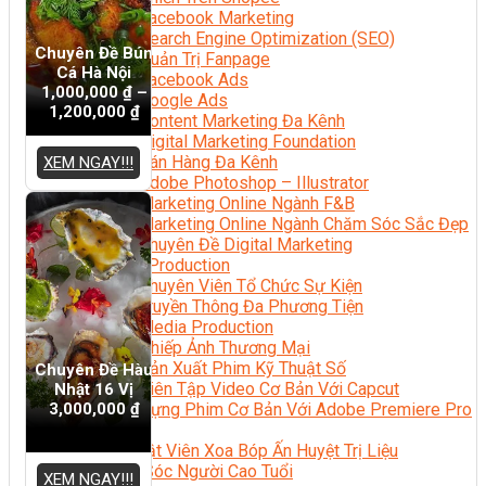
Facebook Marketing
Search Engine Optimization (SEO)
Chuyên Đề Bún
Quản Trị Fanpage
Cá Hà Nội
Facebook Ads
1,000,000
₫
–
Google Ads
1,200,000
₫
Content Marketing Đa Kênh
Digital Marketing Foundation
Bán Hàng Đa Kênh
XEM NGAY!!!
Adobe Photoshop – Illustrator
Marketing Online Ngành F&B
Marketing Online Ngành Chăm Sóc Sắc Đẹp
Chuyên Đề Digital Marketing
Media Production
Chuyên Viên Tổ Chức Sự Kiện
Truyền Thông Đa Phương Tiện
Media Production
Nhiếp Ảnh Thương Mại
Sản Xuất Phim Kỹ Thuật Số
Chuyên Đề Hàu
Biên Tập Video Cơ Bản Với Capcut
Nhật 16 Vị
3,000,000
₫
Dựng Phim Cơ Bản Với Adobe Premiere Pro
Sức Khỏe
Kỹ Thuật Viên Xoa Bóp Ấn Huyệt Trị Liệu
Chăm Sóc Người Cao Tuổi
XEM NGAY!!!