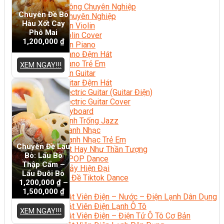
Nhạc Công Chuyên Nghiệp
Chuyên Đề Bò
Ca Sĩ Chuyên Nghiệp
Hàu Xốt Cay
Học Đàn Violin
Phô Mai
Học Violin Cover
1,200,000
₫
Học Đàn Piano
Học Piano Đệm Hát
Học Piano Trẻ Em
XEM NGAY!!!
Học Đàn Guitar
Học Guitar Đệm Hát
Học Electric Guitar (Guitar Điện)
Học Electric Guitar Cover
Học Keyboard
Học Đánh Trống Jazz
Học Thanh Nhạc
Học Thanh Nhạc Trẻ Em
Chuyên Đề Lẩu
Học Hát Hay Như Thần Tượng
Bò: Lẩu Bò
Học K-POP Dance
Thập Cẩm –
Học Nhảy Hiện Đại
Lẩu Đuôi Bò
Chuyên Đề Tiktok Dance
1,200,000
₫
–
Kỹ Thuật – Công Nghệ
1,500,000
₫
Kỹ Thuật Viên Điện – Nước – Điện Lạnh Dân Dụng
Kỹ Thuật Viên Điện Lạnh Ô Tô
XEM NGAY!!!
Kỹ Thuật Viên Điện – Điện Tử Ô Tô Cơ Bản