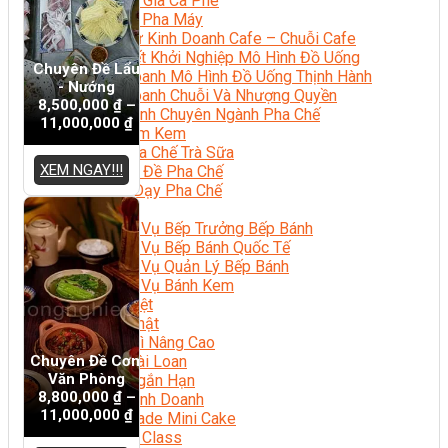
Chuyên Gia Cà Phê
Cà Phê Pha Máy
Khởi Sự Kinh Doanh Cafe – Chuỗi Cafe
Bí Quyết Khởi Nghiệp Mô Hình Đồ Uống
Chuyên Đề Lẩu
Kinh Doanh Mô Hình Đồ Uống Thịnh Hành
- Nướng
Kinh Doanh Chuỗi Và Nhượng Quyền
8,500,000
₫
–
Tiếng Anh Chuyên Ngành Pha Chế
11,000,000
₫
Học Làm Kem
Học Pha Chế Trà Sữa
XEM NGAY!!!
Chuyên Đề Pha Chế
Video Dạy Pha Chế
Làm Bánh
Nghiệp Vụ Bếp Trưởng Bếp Bánh
Nghiệp Vụ Bếp Bánh Quốc Tế
Nghiệp Vụ Quản Lý Bếp Bánh
Nghiệp Vụ Bánh Kem
Bánh Việt
Bánh Nhật
Bánh Mì Nâng Cao
Chuyên Đề Cơm
Bánh Đài Loan
Văn Phòng
Bánh Ngắn Hạn
8,800,000
₫
–
Bánh Kinh Doanh
11,000,000
₫
Handmade Mini Cake
Master Class