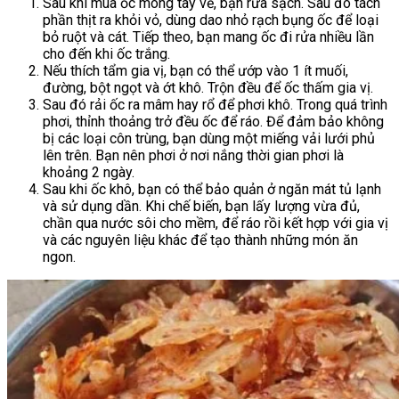
Sau khi mua ốc móng tay về, bạn rửa sạch. Sau đó tách
phần thịt ra khỏi vỏ, dùng dao nhỏ rạch bụng ốc để loại
bỏ ruột và cát. Tiếp theo, bạn mang ốc đi rửa nhiều lần
cho đến khi ốc trắng.
Nếu thích tẩm gia vị, bạn có thể ướp vào 1 ít muối,
đường, bột ngọt và ớt khô. Trộn đều để ốc thấm gia vị.
Sau đó rải ốc ra mâm hay rổ để phơi khô. Trong quá trình
phơi, thỉnh thoảng trở đều ốc để ráo. Để đảm bảo không
bị các loại côn trùng, bạn dùng một miếng vải lưới phủ
lên trên. Bạn nên phơi ở nơi nắng thời gian phơi là
khoảng 2 ngày.
Sau khi ốc khô, bạn có thể bảo quản ở ngăn mát tủ lạnh
và sử dụng dần. Khi chế biến, bạn lấy lượng vừa đủ,
chần qua nước sôi cho mềm, để ráo rồi kết hợp với gia vị
và các nguyên liệu khác để tạo thành những món ăn
ngon.