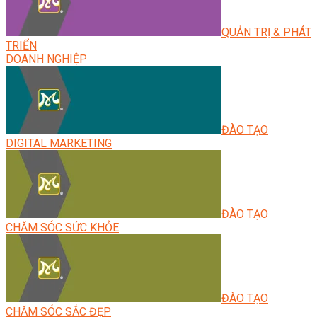
QUẢN TRỊ & PHÁT
TRIỂN
DOANH NGHIỆP
ĐÀO TẠO
DIGITAL MARKETING
ĐÀO TẠO
CHĂM SÓC SỨC KHỎE
ĐÀO TẠO
CHĂM SÓC SẮC ĐẸP