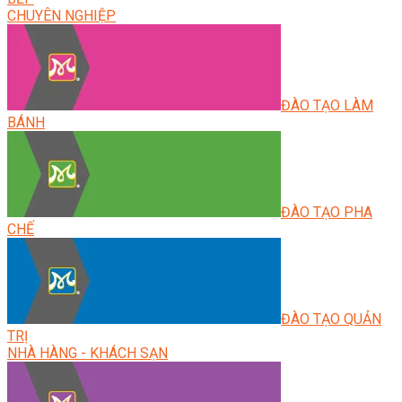
CHUYÊN NGHIỆP
ĐÀO TẠO LÀM
BÁNH
ĐÀO TẠO PHA
CHẾ
ĐÀO TẠO QUẢN
TRỊ
NHÀ HÀNG - KHÁCH SẠN