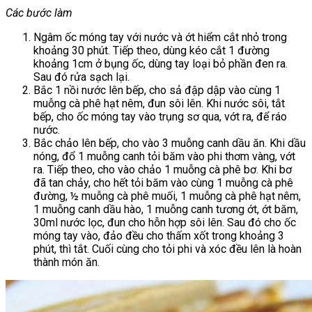
Các bước làm
Ngâm ốc móng tay với nước và ớt hiểm cắt nhỏ trong
khoảng 30 phút. Tiếp theo, dùng kéo cắt 1 đường
khoảng 1cm ở bụng ốc, dùng tay loại bỏ phần đen ra.
Sau đó rửa sạch lại.
Bắc 1 nồi nước lên bếp, cho sả đập dập vào cùng 1
muỗng cà phê hạt nêm, đun sôi lên. Khi nước sôi, tắt
bếp, cho ốc móng tay vào trụng sơ qua, vớt ra, để ráo
nước.
Bắc chảo lên bếp, cho vào 3 muỗng canh dầu ăn. Khi dầu
nóng, đổ 1 muỗng canh tỏi băm vào phi thơm vàng, vớt
ra. Tiếp theo, cho vào chảo 1 muỗng cà phê bơ. Khi bơ
đã tan chảy, cho hết tỏi băm vào cùng 1 muỗng cà phê
đường, ½ muỗng cà phê muối, 1 muỗng cà phê hạt nêm,
1 muỗng canh dầu hào, 1 muỗng canh tương ớt, ớt băm,
30ml nước lọc, đun cho hỗn hợp sôi lên. Sau đó cho ốc
móng tay vào, đảo đều cho thấm xốt trong khoảng 3
phút, thì tắt. Cuối cùng cho tỏi phi và xóc đều lên là hoàn
thành món ăn.