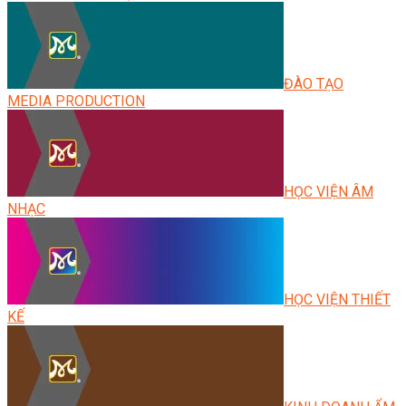
ĐÀO TẠO
MEDIA PRODUCTION
HỌC VIỆN ÂM
NHẠC
HỌC VIỆN THIẾT
KẾ