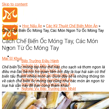
Skip to content
Trang chủ
»
Học Nấu Ăn
»
Các Kỹ Thuật Chế Biến Món Ăn
»
Cách Chế Biến Ốc Móng Tay, Các Món Ngon Từ Ốc Móng Tay
Cách Chế Biến Ốc Móng Tay, Các Món
Ngon Từ Ốc Móng Tay
Đầu Bếp
Mai Sĩ Khuê
Bếp Trưởng Điều Hành
Nghiệp Vụ Bếp Trưởng
Chế biến ốc móng tay như thế nào cho sạch và thơm ngon là
Nghiệp Vụ Bếp Quốc Tế
điều mà các bà nội trợ quan tâm bởi đây là loại hải sản có thể
Nghiệp Vụ Bếp Trưởng Bếp Việt
biến tấu thành nhiều món ăn. Dưới đây sẽ là những thông tin
Nghiệp Vụ Bếp Trưởng Bếp Âu
về cách chế biến ốc móng tay cũng như các món ăn ngon từ
Nghiệp Vụ Bếp Trưởng Bếp Á
loại hải sản này để bạn cùng tham khảo.
Nghiệp Vụ Bếp Trưởng Bếp Nhật
Nghiệp Vụ Bếp Trưởng Bếp Hoa
Nghiệp Vụ Bếp Hàn
Nghiệp Vụ Bếp Thái
Nghiệp Vụ Bếp Chay