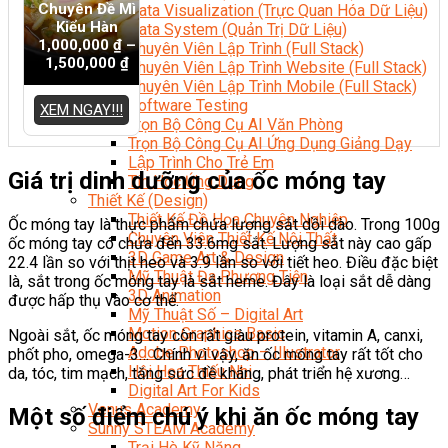
Chuyên Đề Mì
Data Visualization (Trực Quan Hóa Dữ Liệu)
Kiểu Hàn
Data System (Quản Trị Dữ Liệu)
1,000,000
₫
–
Chuyên Viên Lập Trình (Full Stack)
1,500,000
₫
Chuyên Viên Lập Trình Website (Full Stack)
Chuyên Viên Lập Trình Mobile (Full Stack)
Software Testing
XEM NGAY!!!
Trọn Bộ Công Cụ AI Văn Phòng
Trọn Bộ Công Cụ AI Ứng Dụng Giảng Dạy
Lập Trình Cho Trẻ Em
Giá trị dinh dưỡng của ốc móng tay
Tin Học Ứng Dụng
Thiết Kế (Design)
Thiết Kế Đồ Họa Chuyên Nghiệp
Ốc móng tay là thực phẩm chứa lượng sắt dồi dào. Trong 100g
Chuyên Viên Thiết Kế Nội Thất
ốc móng tay có chứa đến 33.6mg sắt. Lượng sắt này cao gấp
3D Game Art & Design
22.4 lần so với thịt heo và 3.9 lần so với tiết heo. Điều đặc biệt
Mỹ Thuật Đa Phương Tiện
là, sắt trong ốc móng tay là sắt heme. Đây là loại sắt dễ dàng
3D Animation
được hấp thụ vào cơ thể.
Mỹ Thuật Số – Digital Art
Motion Graphics Basic
Ngoài sắt, ốc móng tay còn rất giàu protein, vitamin A, canxi,
Adobe Photoshop – Illustrator
phốt pho, omega-3… Chính vì vậy, ăn ốc móng tay rất tốt cho
Hội Họa Thiếu Nhi
da, tóc, tim mạch, tăng sức đề kháng, phát triển hệ xương…
Digital Art For Kids
Venus Academy
Một số điểm chú ý khi ăn ốc móng tay
Sunny STEAM Academy
Trại Hè Kỹ Năng