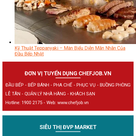
Kỹ Thuật Teppanyaki – Màn Biểu Diễn Mãn Nhãn Của
Đầu Bếp Nhật
ĐƠN VỊ TUYỂN DỤNG CHEFJOB.VN
ĐẦU BẾP - BẾP BÁNH - PHA CHẾ - PHỤC VỤ - BUỒNG PHÒNG
LỄ TÂN - QUẢN LÝ NHÀ HÀNG - KHÁCH SẠN
Hotline: 1900 2175 - Web:
www.chefjob.vn
SIÊU THỊ ĐVP MARKET