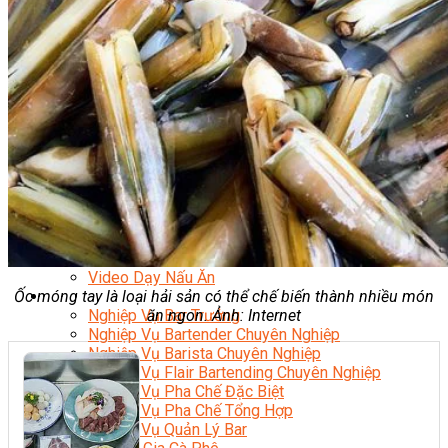
Nghiệp Vụ Quản Lý Bếp
Nghiệp Vụ Cấp Dưỡng
Nghiệp Vụ Bếp Phụ
Điểm Tâm Hồng Kông
Eat Clean
Food Stylist
Master Class
Bếp Gia Đình
Học Nấu Ăn Mở Quán
Chuyên Đề Bếp Nóng
Khởi Sự Kinh Doanh Ngành F&B
Khởi Sự Kinh Doanh Nhà Hàng
Bí Quyết Kinh Doanh và Vận Hành Mô Hình Ẩm
Thực
Video Dạy Nấu Ăn
Ốc móng tay là loại hải sản có thể chế biến thành nhiều món
Pha Chế
ăn ngon. Ảnh: Internet
Nghiệp Vụ Bar Trưởng
Nghiệp Vụ Bartender Chuyên Nghiệp
Nghiệp Vụ Barista Chuyên Nghiệp
Nghiệp Vụ Flair Bartending Chuyên Nghiệp
Nghiệp Vụ Pha Chế Đặc Biệt
Nghiệp Vụ Pha Chế Tổng Hợp
Nghiệp Vụ Quản Lý Bar