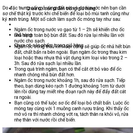
Do đặc trưng sống ở vùng đất cát và dưới nước nên bạn cần
Chưa có sản phẩm trong giỏ hàng.
sơ chế thật kỹ trước khi chế biến để loại bỏ mùi tanh cũng như
ký sinh trùng. Một số cách làm sạch ốc móng tay như sau:
Ngâm ốc trong nước vo gạo từ 1 – 2h sẽ khiến cho ốc
Giỏ hàng
nhả sạch toàn bộ bùn đất. Sau đó rửa lại nhiều lần với
nước cho sạch.
Chưa có sản phẩm trong giỏ hàng.
Ngâm ốc trong thau kim loại cũng sẽ giúp ốc nhả hết bùn
đất, chất bẩn ra bên ngoài. Bạn ngâm ốc trong thau kim
loại hoặc thau nhựa thả vật dụng kim loại vào trong 2 –
3h. Sau đó rửa sạch lại nhiều lần.
Trong quá trình ngâm, bạn có thể cắt ớt bỏ vào để ốc
nhanh chóng nhả bùn đất hơn.
Ngâm ốc trong nước khoảng 1h, sau đó rửa sạch. Tiếp
theo, bạn dùng kéo rạch 1 đường khoảng 1cm từ dưới
lên rồi dùng tay miết nhẹ đoạn rạch này để đẩy đất cát
ra ngoài.
Bạn cũng có thể luộc sơ ốc để loại bỏ chất bẩn. Luộc ốc
móng tay cùng với 1 muỗng canh rượu trắng. Khi thấy ốc
mở vỏ ra thì nhanh chóng vớt ra, tách thân ra khỏi vỏ, rửa
nhẹ thân với nước rồi chế biến.