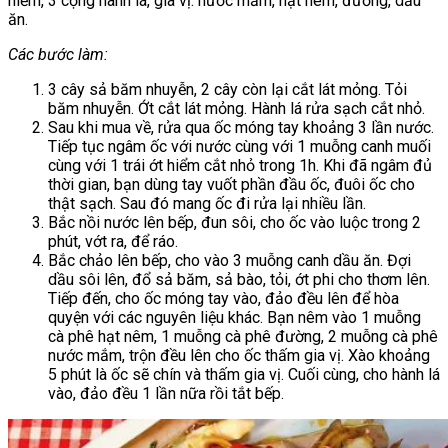
hiểm, 3 cọng hành lá, gia vị: nước mắm, hạt nêm, đường, dầu
ăn.
Các bước làm:
3 cây sả băm nhuyễn, 2 cây còn lại cắt lát mỏng. Tỏi
băm nhuyễn. Ớt cắt lát mỏng. Hành lá rửa sạch cắt nhỏ.
Sau khi mua về, rửa qua ốc móng tay khoảng 3 lần nước.
Tiếp tục ngâm ốc với nước cùng với 1 muỗng canh muối
cùng với 1 trái ớt hiểm cắt nhỏ trong 1h. Khi đã ngâm đủ
thời gian, bạn dùng tay vuốt phần đầu ốc, đuôi ốc cho
thật sạch. Sau đó mang ốc đi rửa lại nhiều lần.
Bắc nồi nước lên bếp, đun sôi, cho ốc vào luộc trong 2
phút, vớt ra, để ráo.
Bắc chảo lên bếp, cho vào 3 muỗng canh dầu ăn. Đợi
dầu sôi lên, đổ sả băm, sả bào, tỏi, ớt phi cho thơm lên.
Tiếp đến, cho ốc móng tay vào, đảo đều lên để hòa
quyện với các nguyên liệu khác. Bạn nêm vào 1 muỗng
cà phê hạt nêm, 1 muỗng cà phê đường, 2 muỗng cà phê
nước mắm, trộn đều lên cho ốc thấm gia vị. Xào khoảng
5 phút là ốc sẽ chín và thấm gia vị. Cuối cùng, cho hành lá
vào, đảo đều 1 lần nữa rồi tắt bếp.