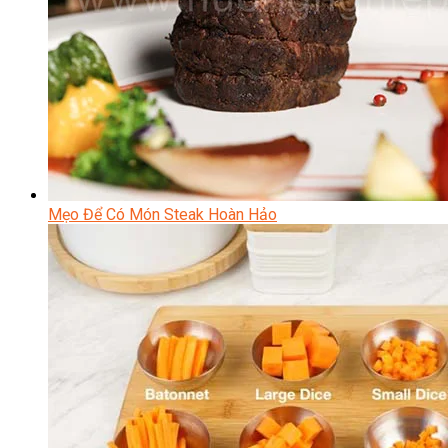
Mẹo Để Có Món Steak Hoàn Hảo