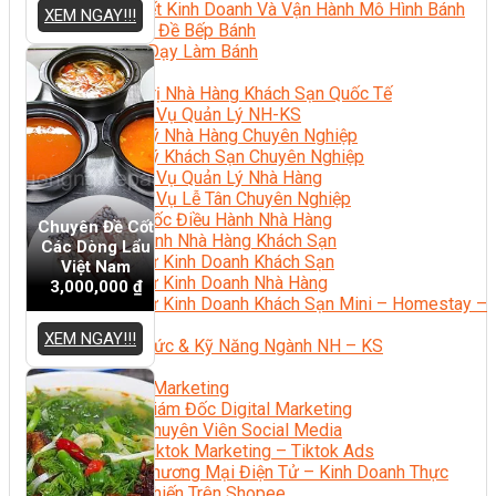
Bí Quyết Kinh Doanh Và Vận Hành Mô Hình Bánh
XEM NGAY!!!
Chuyên Đề Bếp Bánh
Video Dạy Làm Bánh
Quản Trị NHKS
Quản Trị Nhà Hàng Khách Sạn Quốc Tế
Nghiệp Vụ Quản Lý NH-KS
Quản Lý Nhà Hàng Chuyên Nghiệp
Quản Lý Khách Sạn Chuyên Nghiệp
Nghiệp Vụ Quản Lý Nhà Hàng
Nghiệp Vụ Lễ Tân Chuyên Nghiệp
Giám Đốc Điều Hành Nhà Hàng
Chuyên Đề Cốt
Tiếng Anh Nhà Hàng Khách Sạn
Các Dòng Lẩu
Khởi Sự Kinh Doanh Khách Sạn
Việt Nam
Khởi Sự Kinh Doanh Nhà Hàng
3,000,000
₫
Khởi Sự Kinh Doanh Khách Sạn Mini – Homestay –
AirBnB
XEM NGAY!!!
Kiến Thức & Kỹ Năng Ngành NH – KS
Marketing
Digital Marketing
Giám Đốc Digital Marketing
Chuyên Viên Social Media
Tiktok Marketing – Tiktok Ads
Thương Mại Điện Tử – Kinh Doanh Thực
Chiến Trên Shopee