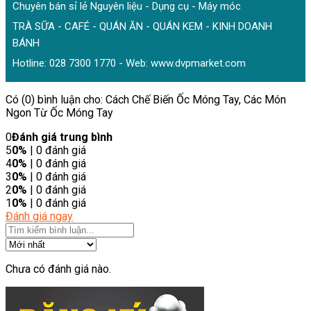
Chuyên bán sỉ lẻ Nguyên liệu - Dụng cụ - Máy móc
TRÀ SỮA - CAFÉ - QUÁN ĂN - QUÁN KEM - KINH DOANH
BÁNH
Hotline: 028 7300 1770 - Web:
www.dvpmarket.com
Có (0) bình luận cho: Cách Chế Biến Ốc Móng Tay, Các Món
Ngon Từ Ốc Móng Tay
0
Đánh giá trung bình
5
0%
| 0 đánh giá
4
0%
| 0 đánh giá
3
0%
| 0 đánh giá
2
0%
| 0 đánh giá
1
0%
| 0 đánh giá
Đánh giá ngay
Chưa có đánh giá nào.