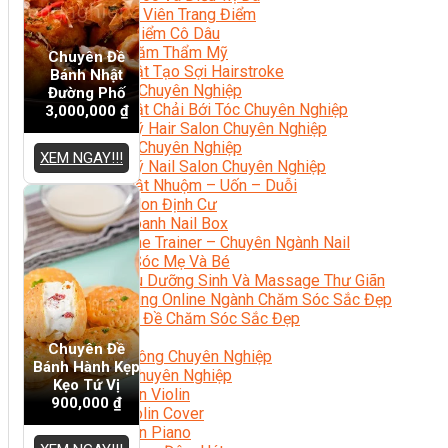
Chuyên Viên Trang Điểm
Trang Điểm Cô Dâu
Phun Xăm Thẩm Mỹ
Chuyên Đề
Kỹ Thuật Tạo Sợi Hairstroke
Bánh Nhật
Barber Chuyên Nghiệp
Đường Phố
Kỹ Thuật Chải Bới Tóc Chuyên Nghiệp
3,000,000
₫
Quản Lý Hair Salon Chuyên Nghiệp
Nối Mi Chuyên Nghiệp
XEM NGAY!!!
Quản Lý Nail Salon Chuyên Nghiệp
Kỹ Thuật Nhuộm – Uốn – Duỗi
Nail Salon Định Cư
Kinh Doanh Nail Box
Train The Trainer – Chuyên Ngành Nail
Chăm Sóc Mẹ Và Bé
Gội Đầu Dưỡng Sinh Và Massage Thư Giãn
Marketing Online Ngành Chăm Sóc Sắc Đẹp
Chuyên Đề Chăm Sóc Sắc Đẹp
Âm Nhạc
Chuyên Đề
Nhạc Công Chuyên Nghiệp
Bánh Hành Kẹp
Ca Sĩ Chuyên Nghiệp
Kẹo Tứ Vị
Học Đàn Violin
900,000
₫
Học Violin Cover
Học Đàn Piano