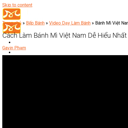
Skip to content
Trang chủ
»
Bếp Bánh
»
Video Dạy Làm Bánh
»
Bánh Mì Việt N
Cách Làm Bánh Mì Việt Nam Dễ Hiểu Nhất
Gavin Phạm
Đầu Bếp
Bếp Trưởng Điều Hành
Nghiệp Vụ Bếp Trưởng
Nghiệp Vụ Bếp Quốc Tế
Nghiệp Vụ Bếp Trưởng Bếp Việt
Nghiệp Vụ Bếp Trưởng Bếp Âu
Nghiệp Vụ Bếp Trưởng Bếp Á
Nghiệp Vụ Bếp Trưởng Bếp Nhật
Nghiệp Vụ Bếp Trưởng Bếp Hoa
Nghiệp Vụ Bếp Hàn
Nghiệp Vụ Bếp Thái
Nghiệp Vụ Bếp Chay
Nghiệp Vụ Quản Lý Bếp
Nghiệp Vụ Cấp Dưỡng