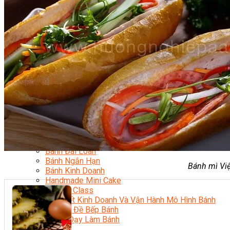
Kinh Doanh Mô Hình Đồ Uống Thịnh Hành
Kinh Doanh Chuỗi Và Nhượng Quyền
Tiếng Anh Chuyên Ngành Pha Chế
Học Làm Kem
Học Pha Chế Trà Sữa
Chuyên Đề Pha Chế
Video Dạy Pha Chế
Làm Bánh
Nghiệp Vụ Bếp Trưởng Bếp Bánh
Nghiệp Vụ Bếp Bánh Quốc Tế
Nghiệp Vụ Quản Lý Bếp Bánh
Nghiệp Vụ Bánh Kem
Bánh Việt
Bánh Nhật
Bánh Mì Nâng Cao
Bánh Đài Loan
Bánh Ngắn Hạn
Bánh mì Việ
Bánh Kinh Doanh
Handmade Mini Cake
Master Class
Bí Quyết Kinh Doanh Và Vận Hành Mô Hình Bánh
Chuyên Đề Bếp Bánh
Video Dạy Làm Bánh
Quản Trị NHKS