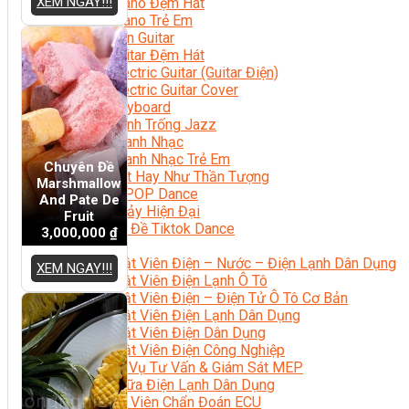
XEM NGAY!!!
Học Piano Đệm Hát
Học Piano Trẻ Em
Học Đàn Guitar
Học Guitar Đệm Hát
Học Electric Guitar (Guitar Điện)
Học Electric Guitar Cover
Học Keyboard
Học Đánh Trống Jazz
Học Thanh Nhạc
Học Thanh Nhạc Trẻ Em
Chuyên Đề
Học Hát Hay Như Thần Tượng
Marshmallow
Học K-POP Dance
And Pate De
Học Nhảy Hiện Đại
Fruit
Chuyên Đề Tiktok Dance
3,000,000
₫
Kỹ Thuật – Công Nghệ
Kỹ Thuật Viên Điện – Nước – Điện Lạnh Dân Dụng
XEM NGAY!!!
Kỹ Thuật Viên Điện Lạnh Ô Tô
Kỹ Thuật Viên Điện – Điện Tử Ô Tô Cơ Bản
Kỹ Thuật Viên Điện Lạnh Dân Dụng
Kỹ Thuật Viên Điện Dân Dụng
Kỹ Thuật Viên Điện Công Nghiệp
Nghiệp Vụ Tư Vấn & Giám Sát MEP
Sửa Chữa Điện Lạnh Dân Dụng
Chuyên Viên Chẩn Đoán ECU