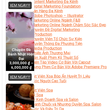
Content Marketing Đa Kênh
XEM NGAY!!!
Digital Marketing Foundation
Bán Hàng Đa Kênh
Adobe Photoshop – Illustrator
Marketing Online Ngành F&B
Marketing Online Ngành Chăm Sóc Sắc Đẹp
Chuyên Đề Digital Marketing
Media Production
Chuyên Viên Tổ Chức Sự Kiện
Truyền Thông Đa Phương Tiện
Media Production
Chuyên Đề
Nhiếp Ảnh Thương Mại
Bánh Nhật Hiện
Sản Xuất Phim Kỹ Thuật Số
Đại
Biên Tập Video Cơ Bản Với Capcut
3,000,000
₫
–
Dựng Phim Cơ Bản Với Adobe Premiere Pro
6,000,000
₫
Sức Khỏe
Kỹ Thuật Viên Xoa Bóp Ấn Huyệt Trị Liệu
XEM NGAY!!!
Chăm Sóc Người Cao Tuổi
Sắc Đẹp
Kỹ Thuật Viên Spa
Quản Lý Spa
Khởi Sự Kinh Doanh Spa và Salon
Kinh Doanh Chuỗi và Nhượng Quyền Spa, Salon
Chăm Sóc Và Điều Trị Da