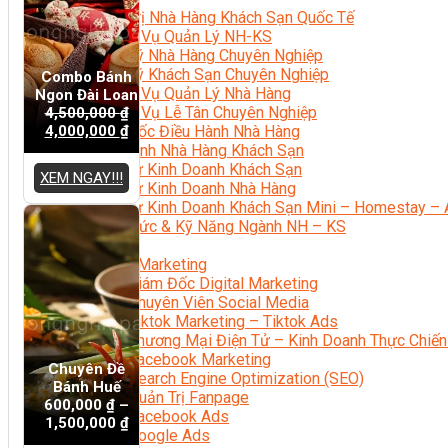
Quản Trị Nhà Hàng Khách Sạn Quốc Tế
Nghiệp Vụ Quản Lý NH-KS
Quản Lý Nhà Hàng Chuyên Nghiệp
Quản Lý Khách Sạn Chuyên Nghiệp
Combo Bánh
Nghiệp Vụ Quản Lý Nhà Hàng
Ngon Đài Loan
Nghiệp Vụ Lễ Tân Chuyên Nghiệp
4,500,000
₫
4,000,000
₫
Giám Đốc Điều Hành Nhà Hàng
Tiếng Anh Nhà Hàng Khách Sạn
Khởi Sự Kinh Doanh Khách Sạn
XEM NGAY!!!
Khởi Sự Kinh Doanh Nhà Hàng
Khởi Sự Kinh Doanh Khách Sạn Mini – Homestay – 
Kiến Thức & Kỹ Năng Ngành NH – KS
Marketing
Digital Marketing
Giám Đốc Digital Marketing
Chuyên Viên Social Media
Tiktok Marketing – Tiktok Ads
Thương Mại Điện Tử – Kinh Doanh Thực Chiến
Facebook Marketing
Chuyên Đề
Search Engine Optimization (SEO)
Bánh Huế
Quản Trị Fanpage
600,000
₫
–
Facebook Ads
1,500,000
₫
Google Ads