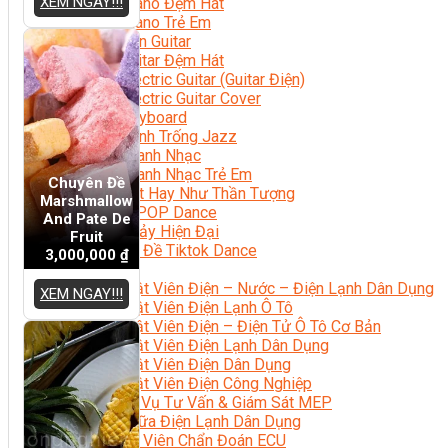
XEM NGAY!!!
Học Piano Đệm Hát
Học Piano Trẻ Em
Học Đàn Guitar
Học Guitar Đệm Hát
Học Electric Guitar (Guitar Điện)
Học Electric Guitar Cover
Học Keyboard
Học Đánh Trống Jazz
Học Thanh Nhạc
Học Thanh Nhạc Trẻ Em
Chuyên Đề
Học Hát Hay Như Thần Tượng
Marshmallow
Học K-POP Dance
And Pate De
Học Nhảy Hiện Đại
Fruit
Chuyên Đề Tiktok Dance
3,000,000
₫
Kỹ Thuật – Công Nghệ
Kỹ Thuật Viên Điện – Nước – Điện Lạnh Dân Dụng
XEM NGAY!!!
Kỹ Thuật Viên Điện Lạnh Ô Tô
Kỹ Thuật Viên Điện – Điện Tử Ô Tô Cơ Bản
Kỹ Thuật Viên Điện Lạnh Dân Dụng
Kỹ Thuật Viên Điện Dân Dụng
Kỹ Thuật Viên Điện Công Nghiệp
Nghiệp Vụ Tư Vấn & Giám Sát MEP
Sửa Chữa Điện Lạnh Dân Dụng
Chuyên Viên Chẩn Đoán ECU