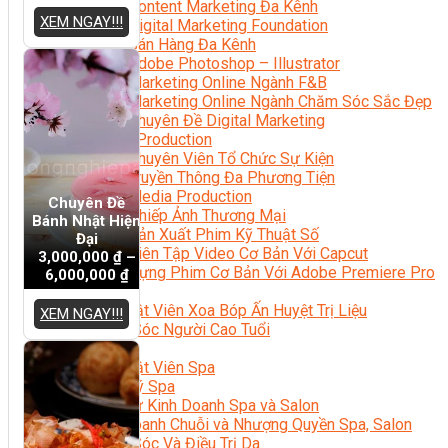
Content Marketing Đa Kênh
XEM NGAY!!!
Digital Marketing Foundation
Bán Hàng Đa Kênh
Adobe Photoshop – Illustrator
Marketing Online Ngành F&B
Marketing Online Ngành Chăm Sóc Sắc Đẹp
Chuyên Đề Digital Marketing
Media Production
Chuyên Viên Tổ Chức Sự Kiện
Truyền Thông Đa Phương Tiện
Media Production
Chuyên Đề
Nhiếp Ảnh Thương Mại
Bánh Nhật Hiện
Sản Xuất Phim Kỹ Thuật Số
Đại
Biên Tập Video Cơ Bản Với Capcut
3,000,000
₫
–
Dựng Phim Cơ Bản Với Adobe Premiere Pro
6,000,000
₫
Sức Khỏe
Kỹ Thuật Viên Xoa Bóp Ấn Huyệt Trị Liệu
XEM NGAY!!!
Chăm Sóc Người Cao Tuổi
Sắc Đẹp
Kỹ Thuật Viên Spa
Quản Lý Spa
Khởi Sự Kinh Doanh Spa và Salon
Kinh Doanh Chuỗi và Nhượng Quyền Spa, Salon
Chăm Sóc Và Điều Trị Da