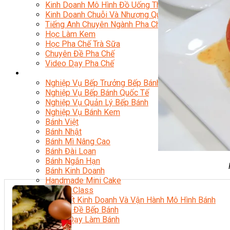
Kinh Doanh Mô Hình Đồ Uống Thịnh Hành
Kinh Doanh Chuỗi Và Nhượng Quyền
Tiếng Anh Chuyên Ngành Pha Chế
Học Làm Kem
Học Pha Chế Trà Sữa
Chuyên Đề Pha Chế
Video Dạy Pha Chế
Làm Bánh
Nghiệp Vụ Bếp Trưởng Bếp Bánh
Nghiệp Vụ Bếp Bánh Quốc Tế
Nghiệp Vụ Quản Lý Bếp Bánh
Nghiệp Vụ Bánh Kem
Bánh Việt
Bánh Nhật
Bánh Mì Nâng Cao
Bánh Đài Loan
Bánh Ngắn Hạn
Bánh Kinh Doanh
Handmade Mini Cake
Master Class
Bí Quyết Kinh Doanh Và Vận Hành Mô Hình Bánh
Chuyên Đề Bếp Bánh
Video Dạy Làm Bánh
Quản Trị NHKS