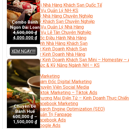
Quản Trị Nhà Hàng Khách Sạn Quốc Tế
Nghiệp Vụ Quản Lý NH-KS
Quản Lý Nhà Hàng Chuyên Nghiệp
Quản Lý Khách Sạn Chuyên Nghiệp
Combo Bánh
Nghiệp Vụ Quản Lý Nhà Hàng
Ngon Đài Loan
Nghiệp Vụ Lễ Tân Chuyên Nghiệp
4,500,000
₫
4,000,000
₫
Giám Đốc Điều Hành Nhà Hàng
Tiếng Anh Nhà Hàng Khách Sạn
Khởi Sự Kinh Doanh Khách Sạn
XEM NGAY!!!
Khởi Sự Kinh Doanh Nhà Hàng
Khởi Sự Kinh Doanh Khách Sạn Mini – Homestay – 
Kiến Thức & Kỹ Năng Ngành NH – KS
Marketing
Digital Marketing
Giám Đốc Digital Marketing
Chuyên Viên Social Media
Tiktok Marketing – Tiktok Ads
Thương Mại Điện Tử – Kinh Doanh Thực Chiến
Facebook Marketing
Chuyên Đề
Search Engine Optimization (SEO)
Bánh Huế
Quản Trị Fanpage
600,000
₫
–
Facebook Ads
1,500,000
₫
Google Ads