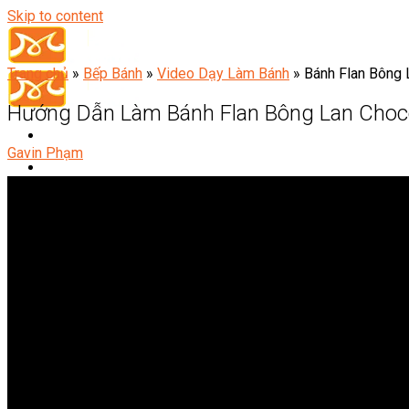
Skip to content
Trang chủ
»
Bếp Bánh
»
Video Dạy Làm Bánh
»
Bánh Flan Bông 
Hướng Dẫn Làm Bánh Flan Bông Lan Choc
Gavin Phạm
Đầu Bếp
Bếp Trưởng Điều Hành
Nghiệp Vụ Bếp Trưởng
Nghiệp Vụ Bếp Quốc Tế
Nghiệp Vụ Bếp Trưởng Bếp Việt
Nghiệp Vụ Bếp Trưởng Bếp Âu
Nghiệp Vụ Bếp Trưởng Bếp Á
Nghiệp Vụ Bếp Trưởng Bếp Nhật
Nghiệp Vụ Bếp Trưởng Bếp Hoa
Nghiệp Vụ Bếp Hàn
Nghiệp Vụ Bếp Thái
Nghiệp Vụ Bếp Chay
Nghiệp Vụ Quản Lý Bếp
Nghiệp Vụ Cấp Dưỡng