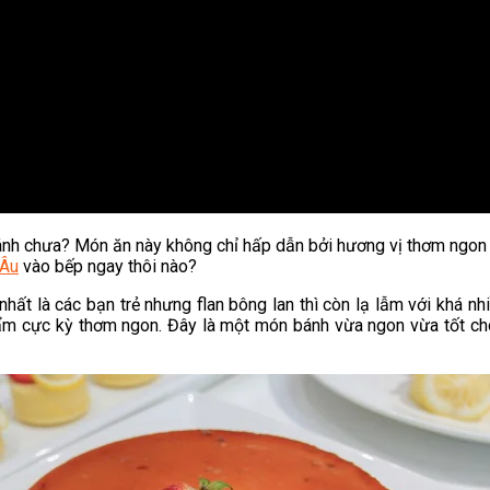
hánh chưa? Món ăn này không chỉ hấp dẫn bởi hương vị thơm ngon
 Âu
vào bếp ngay thôi nào?
hất là các bạn trẻ nhưng flan bông lan thì còn lạ lẫm với khá nhi
ẩm cực kỳ thơm ngon. Đây là một món bánh vừa ngon vừa tốt ch