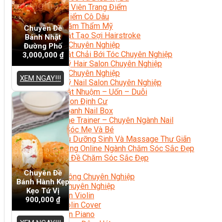
Chuyên Viên Trang Điểm
Trang Điểm Cô Dâu
Phun Xăm Thẩm Mỹ
Chuyên Đề
Kỹ Thuật Tạo Sợi Hairstroke
Bánh Nhật
Barber Chuyên Nghiệp
Đường Phố
Kỹ Thuật Chải Bới Tóc Chuyên Nghiệp
3,000,000
₫
Quản Lý Hair Salon Chuyên Nghiệp
Nối Mi Chuyên Nghiệp
XEM NGAY!!!
Quản Lý Nail Salon Chuyên Nghiệp
Kỹ Thuật Nhuộm – Uốn – Duỗi
Nail Salon Định Cư
Kinh Doanh Nail Box
Train The Trainer – Chuyên Ngành Nail
Chăm Sóc Mẹ Và Bé
Gội Đầu Dưỡng Sinh Và Massage Thư Giãn
Marketing Online Ngành Chăm Sóc Sắc Đẹp
Chuyên Đề Chăm Sóc Sắc Đẹp
Âm Nhạc
Chuyên Đề
Nhạc Công Chuyên Nghiệp
Bánh Hành Kẹp
Ca Sĩ Chuyên Nghiệp
Kẹo Tứ Vị
Học Đàn Violin
900,000
₫
Học Violin Cover
Học Đàn Piano