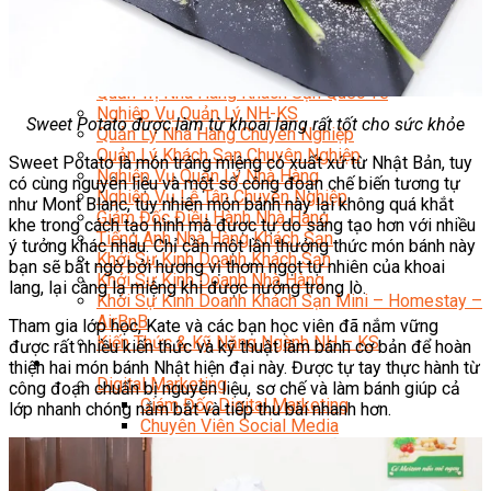
Bí Quyết Kinh Doanh Và Vận Hành Mô Hình Bánh
Chuyên Đề Bếp Bánh
Video Dạy Làm Bánh
Quản Trị NHKS
Quản Trị Nhà Hàng Khách Sạn Quốc Tế
Nghiệp Vụ Quản Lý NH-KS
Sweet Potato được làm từ khoai lang rất tốt cho sức khỏe
Quản Lý Nhà Hàng Chuyên Nghiệp
Quản Lý Khách Sạn Chuyên Nghiệp
Sweet Potato là món tráng miệng có xuất xứ từ Nhật Bản, tuy
Nghiệp Vụ Quản Lý Nhà Hàng
có cùng nguyên liệu và một số công đoạn chế biến tương tự
Nghiệp Vụ Lễ Tân Chuyên Nghiệp
như Mont Blanc, tuy nhiên món bánh này lại không quá khắt
Giám Đốc Điều Hành Nhà Hàng
khe trong cách tạo hình mà được tự do sáng tạo hơn với nhiều
Tiếng Anh Nhà Hàng Khách Sạn
ý tưởng khác nhau. Chỉ cần một lần thưởng thức món bánh này
Khởi Sự Kinh Doanh Khách Sạn
bạn sẽ bất ngờ bởi hương vị thơm ngọt tự nhiên của khoai
Khởi Sự Kinh Doanh Nhà Hàng
lang, lại càng lạ miệng khi được nướng trong lò.
Khởi Sự Kinh Doanh Khách Sạn Mini – Homestay –
AirBnB
Tham gia lớp học, Kate và các bạn học viên đã nắm vững
Kiến Thức & Kỹ Năng Ngành NH – KS
được rất nhiều kiến thức và kỹ thuật làm bánh cơ bản để hoàn
Marketing
thiện hai món bánh Nhật hiện đại này. Được tự tay thực hành từ
Digital Marketing
công đoạn chuẩn bị nguyên liệu, sơ chế và làm bánh giúp cả
Giám Đốc Digital Marketing
lớp nhanh chóng nắm bắt và tiếp thu bài nhanh hơn.
Chuyên Viên Social Media
Tiktok Marketing – Tiktok Ads
Thương Mại Điện Tử – Kinh Doanh Thực
Chiến Trên Shopee