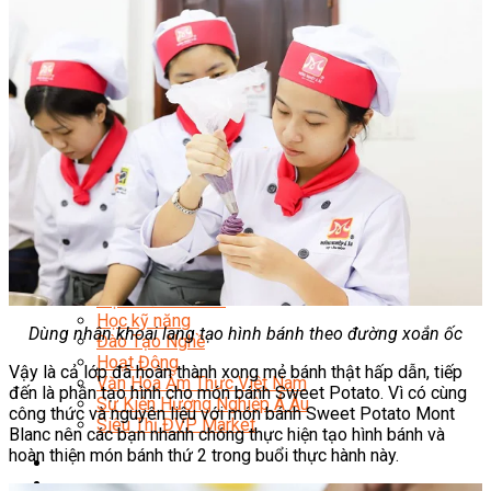
Quản Lý Kinh Doanh Nhà Hàng Và Dịch Vụ Ăn Uống
Hướng Dẫn Du Lịch
Quản Trị Lữ Hành
Marketing
Tạo Mẫu Và Chăm Sóc Sắc Đẹp
Truyền Thông Đa Phương Tiện
Công Nghệ Thông Tin
An Ninh Mạng
Thiết Kế Đồ Họa
Âm Nhạc
Điện Công Nghiệp Và Dân Dụng
Văn Hóa Phổ Thông
Nâng Cao Năng Lực Tiếng Anh – Chuẩn TOEIC
Tin Tức
HỌC BỔNG 2026
Học kỹ năng
Dùng nhân khoai lang tạo hình bánh theo đường xoắn ốc
Đào Tạo Nghề
Hoạt Động
Vậy là cả lớp đã hoàn thành xong mẻ bánh thật hấp dẫn, tiếp
Văn Hóa Ẩm Thực Việt Nam
đến là phần tạo hình cho món bánh Sweet Potato. Vì có cùng
Sự Kiện Hướng Nghiệp Á Âu
công thức và nguyên liệu với món bánh Sweet Potato Mont
Siêu Thị ĐVP Market
Blanc nên các bạn nhanh chóng thực hiện tạo hình bánh và
hoàn thiện món bánh thứ 2 trong buổi thực hành này.