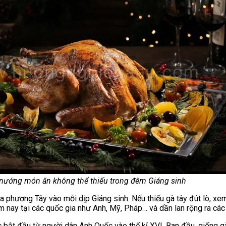
 nướng món ăn không thể thiếu trong đêm Giáng sinh
ia phương Tây vào mỗi dịp Giáng sinh. Nếu thiếu gà tây đút lò, xe
m nay tại các quốc gia như Anh, Mỹ, Pháp… và dần lan rộng ra các
 bắt đầu từ người dân Anh Quốc vào thế kỉ XVI. Ban đầu, giống g