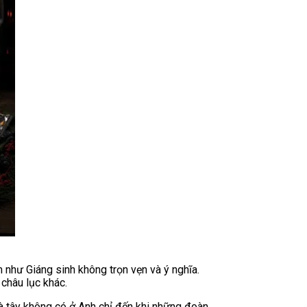
m như Giáng sinh không trọn vẹn và ý nghĩa.
 châu lục khác.
à tây không có ở Anh chỉ đến khi những đoàn