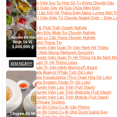
Kỹ Thuật Viên Đại Tu Hộp Số Tự Động Chuyên Sâu
Kỹ Thuật Quấn Dây Và Sửa Chữa Máy Điện
Thiết Kế Lắp Đặt Hệ Thống Điện Năng Lượng Mặt Tr
Kỹ Thuật Viên Điện Tử Chuyên Ngành Điện – Điện 
Ngành Khác
Quản Trị & Phát Triển Doanh Nghiệp
Giám Đốc Nhân Sự Chuyên Nghiệp
Chuyên Đề Hàu
Quản Lý Cấp Trung Chuyên Nghiệp
Nhật 16 Vị
Công Nghệ Thông Tin
3,000,000
₫
Chuyên Viên Quản Trị Vận Hành Hệ Thống
An Ninh Mạng (Network Security)
Chuyên Viên Quản Trị Hệ Thống Và An Ninh M
Quản Trị Hệ Thống Linux
XEM NGAY!!!
Quản Trị Vận Hành Microsoft Azure
Data Analyst (Phân Tích Dữ Liệu)
Data Visualization (Trực Quan Hóa Dữ Liệu)
Data System (Quản Trị Dữ Liệu)
Chuyên Viên Lập Trình (Full Stack)
Chuyên Viên Lập Trình Website (Full Stack)
Chuyên Viên Lập Trình Mobile (Full Stack)
Software Testing
Trọn Bộ Công Cụ AI Văn Phòng
Trọn Bộ Công Cụ AI Ứng Dụng Giảng Dạy
Chuyên Đề Mì