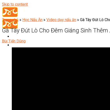
Skip to content
Trang chủ
»
Học Nấu Ăn
»
Video dạy nấu ăn
»
Gà Tây Đút Lò C
Gà Tây Đút Lò Cho Đêm Giáng Sinh Thêm
Bùi Tiến Dũng
Đầu Bếp
Bếp Trưởng Điều Hành
Nghiệp Vụ Bếp Trưởng
Nghiệp Vụ Bếp Quốc Tế
Nghiệp Vụ Bếp Trưởng Bếp Việt
Nghiệp Vụ Bếp Trưởng Bếp Âu
Nghiệp Vụ Bếp Trưởng Bếp Á
Nghiệp Vụ Bếp Trưởng Bếp Nhật
Nghiệp Vụ Bếp Trưởng Bếp Hoa
Nghiệp Vụ Bếp Hàn
Nghiệp Vụ Bếp Thái
Nghiệp Vụ Bếp Chay
Nghiệp Vụ Quản Lý Bếp
Nghiệp Vụ Cấp Dưỡng