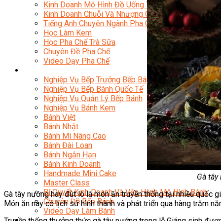
Kinh Doanh Mô Hình Đồ Uống Thịnh Hành
Kinh Doanh Chuỗi Và Nhượng Quyền
Tiếng Anh Chuyên Ngành Pha Chế
Học Làm Kem
Học Pha Chế Trà Sữa
Chuyên Đề Pha Chế
Video Dạy Pha Chế
Làm Bánh
Nghiệp Vụ Bếp Trưởng Bếp Bánh
Nghiệp Vụ Bếp Bánh Quốc Tế
Nghiệp Vụ Quản Lý Bếp Bánh
Nghiệp Vụ Bánh Kem
Bánh Việt
Bánh Nhật
Bánh Mì Nâng Cao
Bánh Đài Loan
Bánh Ngắn Hạn
Bánh Kinh Doanh
Handmade Mini Cake
Gà tây
Master Class
Bí Quyết Kinh Doanh Và Vận Hành Mô Hình Bánh
Gà tây nướng hay đút lò là món ăn truyền thống tại nhiều quốc g
Chuyên Đề Bếp Bánh
Món ăn này có lịch sử hình thành và phát triển qua hàng trăm nă
Video Dạy Làm Bánh
Quản Trị NHKS
Truyền thống thưởng thức gà tây nướng trong lễ Giáng sinh được