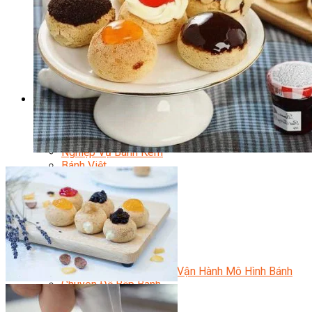
Kinh Doanh Mô Hình Đồ Uống Thịnh Hành
Kinh Doanh Chuỗi Và Nhượng Quyền
Tiếng Anh Chuyên Ngành Pha Chế
Học Làm Kem
Học Pha Chế Trà Sữa
Chuyên Đề Pha Chế
Video Dạy Pha Chế
Làm Bánh
Nghiệp Vụ Bếp Trưởng Bếp Bánh
Nghiệp Vụ Bếp Bánh Quốc Tế
Nghiệp Vụ Quản Lý Bếp Bánh
Nghiệp Vụ Bánh Kem
Bánh Việt
Bánh Nhật
Bánh Mì Nâng Cao
Bánh Đài Loan
Bánh Ngắn Hạn
Bánh Kinh Doanh
Handmade Mini Cake
Master Class
Bí Quyết Kinh Doanh Và Vận Hành Mô Hình Bánh
Chuyên Đề Bếp Bánh
Video Dạy Làm Bánh
Quản Trị NHKS