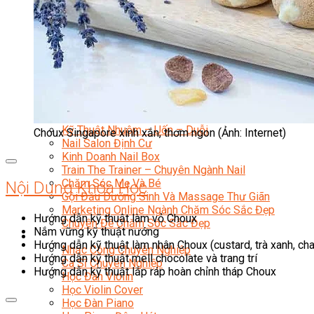
Chuyên Viên Trang Điểm
Trang Điểm Cô Dâu
Phun Xăm Thẩm Mỹ
Kỹ Thuật Tạo Sợi Hairstroke
Barber Chuyên Nghiệp
Kỹ Thuật Chải Bới Tóc Chuyên Nghiệp
Quản Lý Hair Salon Chuyên Nghiệp
Nối Mi Chuyên Nghiệp
Quản Lý Nail Salon Chuyên Nghiệp
Kỹ Thuật Nhuộm – Uốn – Duỗi
Choux Singapore xinh xắn, thơm ngon (Ảnh: Internet)
Nail Salon Định Cư
Kinh Doanh Nail Box
Train The Trainer – Chuyên Ngành Nail
Chăm Sóc Mẹ Và Bé
Nội Dung Khóa Học
Gội Đầu Dưỡng Sinh Và Massage Thư Giãn
Marketing Online Ngành Chăm Sóc Sắc Đẹp
Hướng dẫn kỹ thuật làm vỏ Choux
Chuyên Đề Chăm Sóc Sắc Đẹp
Nắm vững kỹ thuật nướng
Âm Nhạc
Hướng dẫn kỹ thuật làm nhân Choux (custard, trà xanh, ch
Nhạc Công Chuyên Nghiệp
Hướng dẫn kỹ thuật mell chocolate và trang trí
Ca Sĩ Chuyên Nghiệp
Hướng dẫn kỹ thuật lắp ráp hoàn chỉnh tháp Choux
Học Đàn Violin
Học Violin Cover
Học Đàn Piano