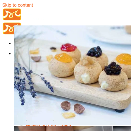
Skip to content
Đầu Bếp
Bếp Trưởng Điều Hành
Nghiệp Vụ Bếp Trưởng
Nghiệp Vụ Bếp Quốc Tế
Nghiệp Vụ Bếp Trưởng Bếp Việt
Nghiệp Vụ Bếp Trưởng Bếp Âu
Nghiệp Vụ Bếp Trưởng Bếp Á
Nghiệp Vụ Bếp Trưởng Bếp Nhật
Nghiệp Vụ Bếp Trưởng Bếp Hoa
Nghiệp Vụ Bếp Hàn
Nghiệp Vụ Bếp Thái
Nghiệp Vụ Bếp Chay
Nghiệp Vụ Quản Lý Bếp
Nghiệp Vụ Cấp Dưỡng