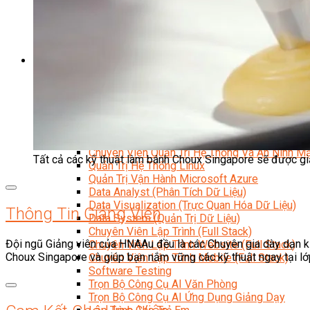
Kỹ Thuật Viên Đại Tu Hộp Số Tự Động Chuyên Sâu
Kỹ Thuật Quấn Dây Và Sửa Chữa Máy Điện
Thiết Kế Lắp Đặt Hệ Thống Điện Năng Lượng Mặt Tr
Kỹ Thuật Viên Điện Tử Chuyên Ngành Điện – Điện 
Ngành Khác
Quản Trị & Phát Triển Doanh Nghiệp
Giám Đốc Nhân Sự Chuyên Nghiệp
Quản Lý Cấp Trung Chuyên Nghiệp
Công Nghệ Thông Tin
Chuyên Viên Quản Trị Vận Hành Hệ Thống
An Ninh Mạng (Network Security)
Chuyên Viên Quản Trị Hệ Thống Và An Ninh M
Tất cả các kỹ thuật làm bánh Choux Singapore sẽ được g
Quản Trị Hệ Thống Linux
Quản Trị Vận Hành Microsoft Azure
Data Analyst (Phân Tích Dữ Liệu)
Data Visualization (Trực Quan Hóa Dữ Liệu)
Thông Tin Giảng Viên
Data System (Quản Trị Dữ Liệu)
Chuyên Viên Lập Trình (Full Stack)
Đội ngũ Giảng viên của HNAAu đều là các Chuyên gia dày dạn k
Chuyên Viên Lập Trình Website (Full Stack)
Choux Singapore và giúp bạn nắm vững các kỹ thuật ngay tại lớ
Chuyên Viên Lập Trình Mobile (Full Stack)
Software Testing
Trọn Bộ Công Cụ AI Văn Phòng
Trọn Bộ Công Cụ AI Ứng Dụng Giảng Dạy