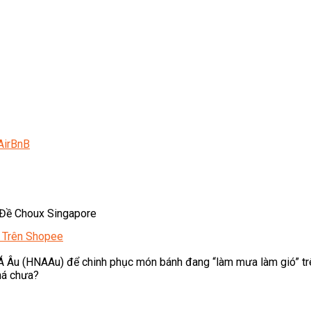
AirBnB
Đề Choux Singapore
 Trên Shopee
Âu (HNAAu) để chinh phục món bánh đang “làm mưa làm gió” trên
há chưa?