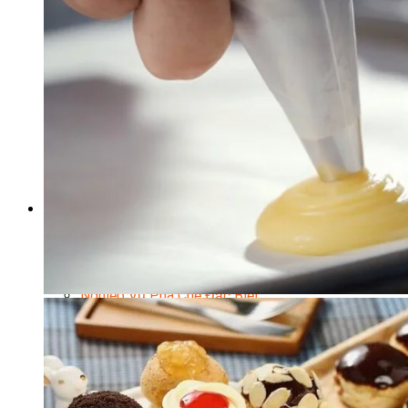
Nghiệp Vụ Bếp Phụ
Điểm Tâm Hồng Kông
Eat Clean
Food Stylist
Master Class
Bếp Gia Đình
Học Nấu Ăn Mở Quán
Chuyên Đề Bếp Nóng
Khởi Sự Kinh Doanh Ngành F&B
Khởi Sự Kinh Doanh Nhà Hàng
Bí Quyết Kinh Doanh và Vận Hành Mô Hình Ẩm Thực
Video Dạy Nấu Ăn
Pha Chế
Nghiệp Vụ Bar Trưởng
Nghiệp Vụ Bartender Chuyên Nghiệp
Nghiệp Vụ Barista Chuyên Nghiệp
Nghiệp Vụ Flair Bartending Chuyên Nghiệp
Nghiệp Vụ Pha Chế Đặc Biệt
Nghiệp Vụ Pha Chế Tổng Hợp
Nghiệp Vụ Quản Lý Bar
Chuyên Gia Cà Phê
Cà Phê Pha Máy
Khởi Sự Kinh Doanh Cafe – Chuỗi Cafe
Bí Quyết Khởi Nghiệp Mô Hình Đồ Uống