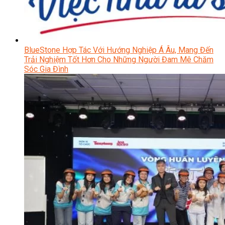
BlueStone Hợp Tác Với Hướng Nghiệp Á Âu, Mang Đến
Trải Nghiệm Tốt Hơn Cho Những Người Đam Mê Chăm
Sóc Gia Đình