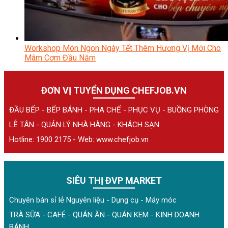
Workshop Món Ngon Ngày Tết Thêm Hương Vị Mới Cho
Mâm Cơm Đầu Năm
ĐƠN VỊ TUYỂN DỤNG CHEFJOB.VN
ĐẦU BẾP - BẾP BÁNH - PHA CHẾ - PHỤC VỤ - BUỒNG PHÒNG
LỄ TÂN - QUẢN LÝ NHÀ HÀNG - KHÁCH SẠN
Hotline: 1900 2175 - Web:
www.chefjob.vn
SIÊU THỊ ĐVP MARKET
Chuyên bán sỉ lẻ Nguyên liệu - Dụng cụ - Máy móc
TRÀ SỮA - CAFÉ - QUÁN ĂN - QUÁN KEM - KINH DOANH
BÁNH