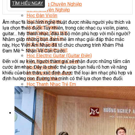
TÌM HIỂU NGAY
Nhạc Công Chuyên Nghiệp
Ca Sĩ Chuyên Nghiệp
Học Đàn Violin
Học Violin Cover
Âm nhạc là loại hình nghệ thuật được nhiều người yêu thích và
Học Đàn Piano
lựa chọn theo đuổi. Tuy nhiên, trong các nhạc cụ violin, piano,
Học Piano Đệm Hát
guitar… hay thanh nhạc, đâu là bộ môn phù hợp với mỗi người?
Học Piano Trẻ Em
Nhằm giúp những bạn đam mê âm nhạc giải đáp thắc mắc
Học Đàn Guitar
này, Học Viện Âm Nhạc đã tổ chức chương trình Khám Phá
Học Guitar Đệm Hát
Đam Mê – Nhận Về Căn Cước.
Học Electric Guitar (Guitar Điện)
Đến với sự kiện, người tham gia sẽ nhận được những tấm căn
Học Electric Guitar Cover
cước âm nhạc. Đây là chiếc thẻ giúp bạn hiểu rõ hơn về năng
Học Keyboard
khiếu của bản thân, xác định được thể loại âm nhạc phù hợp và
Học Đánh Trống Jazz
định hướng con đường mà mình có thể lựa chọn theo đuổi.
Học Thanh Nhạc
Học Thanh Nhạc Trẻ Em
Học Hát Hay Như Thần Tượng
Học K-POP Dance
Học Nhảy Hiện Đại
Chuyên Đề Tiktok Dance
Kỹ Thuật – Công Nghệ
Kỹ Thuật Viên Điện – Nước – Điện Lạnh Dân Dụng
Kỹ Thuật Viên Điện Lạnh Ô Tô
Kỹ Thuật Viên Điện – Điện Tử Ô Tô Cơ Bản