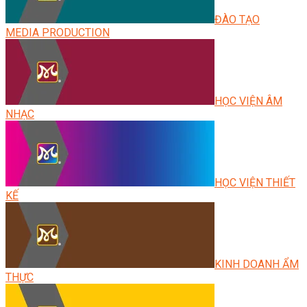
ĐÀO TẠO
MEDIA PRODUCTION
HỌC VIỆN ÂM
NHẠC
HỌC VIỆN THIẾT
KẾ
KINH DOANH ẨM
THỰC