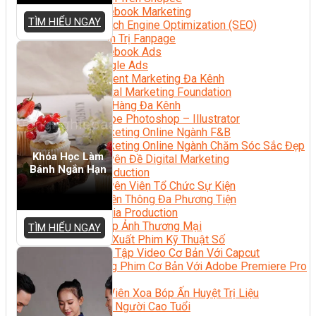
Facebook Marketing
TÌM HIỂU NGAY
Search Engine Optimization (SEO)
Quản Trị Fanpage
Facebook Ads
Google Ads
Content Marketing Đa Kênh
Digital Marketing Foundation
Bán Hàng Đa Kênh
Adobe Photoshop – Illustrator
Marketing Online Ngành F&B
Marketing Online Ngành Chăm Sóc Sắc Đẹp
Khóa Học Làm
Chuyên Đề Digital Marketing
Bánh Ngắn Hạn
Media Production
Chuyên Viên Tổ Chức Sự Kiện
Truyền Thông Đa Phương Tiện
Media Production
Nhiếp Ảnh Thương Mại
TÌM HIỂU NGAY
Sản Xuất Phim Kỹ Thuật Số
Biên Tập Video Cơ Bản Với Capcut
Dựng Phim Cơ Bản Với Adobe Premiere Pro
Sức Khỏe
Kỹ Thuật Viên Xoa Bóp Ấn Huyệt Trị Liệu
Chăm Sóc Người Cao Tuổi