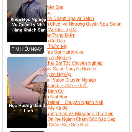
Sắc Đẹp
Kỹ Thuật Viên Spa
Quản Lý Spa
Khởi Sự Kinh Doanh Spa và Salon
Khóa Học Nghiệp
Kinh Doanh Chuỗi và Nhượng Quyền Spa, Salon
Vụ Quản Lý Nhà
Chăm Sóc Và Điều Trị Da
Hàng Khách Sạn
Chuyên Viên Trang Điểm
Trang Điểm Cô Dâu
Phun Xăm Thẩm Mỹ
TÌM HIỂU NGAY
Kỹ Thuật Tạo Sợi Hairstroke
Barber Chuyên Nghiệp
Kỹ Thuật Chải Bới Tóc Chuyên Nghiệp
Quản Lý Hair Salon Chuyên Nghiệp
Nối Mi Chuyên Nghiệp
Quản Lý Nail Salon Chuyên Nghiệp
Kỹ Thuật Nhuộm – Uốn – Duỗi
Nail Salon Định Cư
Kinh Doanh Nail Box
Train The Trainer – Chuyên Ngành Nail
Học Hướng Dẫn Du
Chăm Sóc Mẹ Và Bé
Lịch
Gội Đầu Dưỡng Sinh Và Massage Thư Giãn
Marketing Online Ngành Chăm Sóc Sắc Đẹp
Chuyên Đề Chăm Sóc Sắc Đẹp
Âm Nhạc