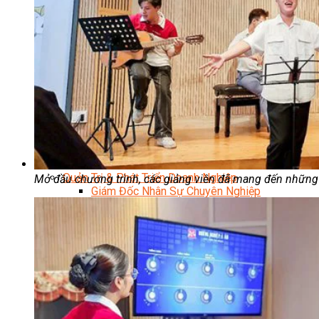
Kỹ Thuật Viên Điện Lạnh Dân Dụng
Kỹ Thuật Viên Điện Dân Dụng
Kỹ Thuật Viên Điện Công Nghiệp
Nghiệp Vụ Tư Vấn & Giám Sát MEP
Sửa Chữa Điện Lạnh Dân Dụng
Chuyên Viên Chẩn Đoán ECU
Kỹ Thuật Viên Đại Tu Hộp Số Tự Động Chuyên Sâu
Kỹ Thuật Quấn Dây Và Sửa Chữa Máy Điện
Thiết Kế Lắp Đặt Hệ Thống Điện Năng Lượng Mặt
Trời
Kỹ Thuật Viên Điện Tử Chuyên Ngành Điện – Điện
Lạnh Dân Dụng
Ngành Khác
Quản Trị & Phát Triển Doanh Nghiệp
Mở đầu chương trình, các giảng viên đã mang đến những
Giám Đốc Nhân Sự Chuyên Nghiệp
Quản Lý Cấp Trung Chuyên Nghiệp
Công Nghệ Thông Tin
Chuyên Viên Quản Trị Vận Hành Hệ Thống
An Ninh Mạng (Network Security)
Chuyên Viên Quản Trị Hệ Thống Và An Ninh
Mạng
Quản Trị Hệ Thống Linux
Quản Trị Vận Hành Microsoft Azure
Data Analyst (Phân Tích Dữ Liệu)