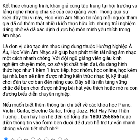
Kết thúc chương trình, khán giả cùng tập trung tại hội trường và
lắng nghe những chia sẻ của các giảng viên. Thông qua sự
kiện đầy thú vị này, Học Viện Âm Nhạc tin rằng mỗi người tham
gia đã có thêm thật nhiều kiến thức hữu ích, những trải nghiệm
đáng nhớ và đã xác định được bộ môn mình yêu thích trong
âm nhạc.
Là đơn vị đào tạo âm nhạc ứng dụng thuộc Hướng Nghiệp Á
Âu, Học Viện Âm Nhạc sẽ giúp bạn phát triển tài năng âm nhạc
một cách nhanh chóng. Với đội ngũ giảng viên giàu kinh
nghiệm chuyên môn, cơ sở vật chất hiện đại, đa dạng hình
thức học như 1 kèm 1 trực tiếp, học nhóm, học online, học kèm
tại nhà, bạn sẽ nắm được những kiến thức nhạc lý, kỹ thuật
chơi đàn từ cơ bản đến nâng cao. Đây sẽ là nền tảng vững
chắc để bạn chơi được những bài hát yêu thích hoặc mở ra con
đường biểu diễn chuyên nghiệp.
Nếu muốn biết thêm thông tin chi tiết về các khóa học Piano,
Violin, Guitar, Electric Guitar, Trống Jazz, Hát Hay Như Thần
Tượng… bạn hãy liên hệ đến số tổng đài
1800 255856
hoặc
điền thông tin vào form bên dưới để được hỗ trợ tư vấn nhanh
chóng và chi tiết nhất nhé!
☆
☆
☆
☆
☆