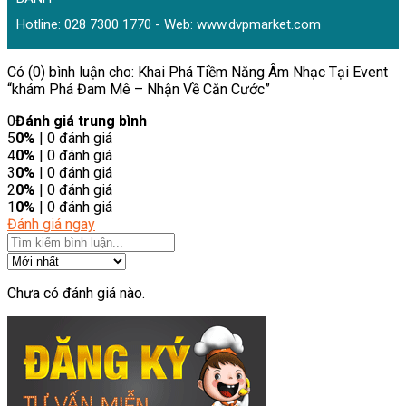
Hotline: 028 7300 1770 - Web:
www.dvpmarket.com
Có (0) bình luận cho: Khai Phá Tiềm Năng Âm Nhạc Tại Event
“khám Phá Đam Mê – Nhận Về Căn Cước”
0
Đánh giá trung bình
5
0%
| 0 đánh giá
4
0%
| 0 đánh giá
3
0%
| 0 đánh giá
2
0%
| 0 đánh giá
1
0%
| 0 đánh giá
Đánh giá ngay
Chưa có đánh giá nào.