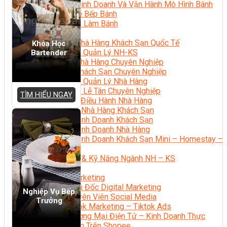
Bí Quyết Kinh Doanh Và Vận Hành Mô Hình Bánh
Chuyên Đề Bếp Bánh
Video Dạy Làm Bánh
Quản Trị NHKS
Quản Trị Nhà Hàng Khách Sạn Quốc Tế
Khóa Học
Nghiệp Vụ Quản Lý NH-KS
Bartender
Quản Lý Nhà Hàng Chuyên Nghiệp
Quản Lý Khách Sạn Chuyên Nghiệp
Nghiệp Vụ Quản Lý Nhà Hàng
Nghiệp Vụ Lễ Tân Chuyên Nghiệp
TÌM HIỂU NGAY
Giám Đốc Điều Hành Nhà Hàng
Tiếng Anh Nhà Hàng Khách Sạn
Khởi Sự Kinh Doanh Khách Sạn
Khởi Sự Kinh Doanh Nhà Hàng
Khởi Sự Kinh Doanh Khách Sạn Mini – Homestay –
AirBnB
Kiến Thức & Kỹ Năng Ngành NH – KS
Marketing
Digital Marketing
Giám Đốc Digital Marketing
Nghiệp Vụ Bếp
Chuyên Viên Social Media
Trưởng
Tiktok Marketing – Tiktok Ads
Thương Mại Điện Tử – Kinh Doanh Thực
Chiến Trên Shopee