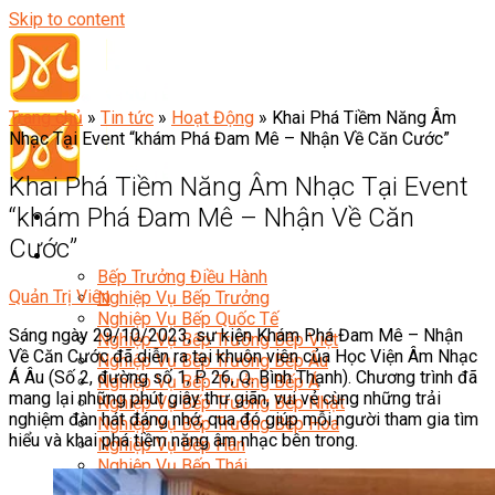
Skip to content
Bạn muốn hiểu hơn về các khóa học tại
Hướng Nghiệp Á Âu?
Trang chủ
»
Tin tức
»
Hoạt Động
»
Khai Phá Tiềm Năng Âm
HNAAu chiêu sinh nhiều chương trình - cấp độ, đa dạng
Nhạc Tại Event “khám Phá Đam Mê – Nhận Về Căn Cước”
ngành nghề, đáp ứng mọi nhu cầu: Học nghề chuyên
nghiệp, kinh doanh, học theo sở thích cá nhân…
Khai Phá Tiềm Năng Âm Nhạc Tại Event
“khám Phá Đam Mê – Nhận Về Căn
Hãy để lại thông tin và nhận tư vấn miễn phí
Cước”
Đầu Bếp
Bếp Trưởng Điều Hành
Quản Trị Viên
Nghiệp Vụ Bếp Trưởng
Nghiệp Vụ Bếp Quốc Tế
Sáng ngày 29/10/2023, sự kiện Khám Phá Đam Mê – Nhận
Nghiệp Vụ Bếp Trưởng Bếp Việt
Về Căn Cước đã diễn ra tại khuôn viên của Học Viện Âm Nhạc
Nghiệp Vụ Bếp Trưởng Bếp Âu
Á Âu (Số 2, đường số 1, P. 26, Q. Bình Thạnh). Chương trình đã
Nghiệp Vụ Bếp Trưởng Bếp Á
Bạn quan tâm tới ngành nào?
mang lại những phút giây thư giãn, vui vẻ cùng những trải
Nghiệp Vụ Bếp Trưởng Bếp Nhật
nghiệm đàn hát đáng nhớ, qua đó giúp mỗi người tham gia tìm
Nghiệp Vụ Bếp Trưởng Bếp Hoa
Nấu Ăn
Làm Bánh
Pha Chế
Spa
hiểu và khai phá tiềm năng âm nhạc bên trong.
Nghiệp Vụ Bếp Hàn
Nghiệp Vụ Bếp Thái
Quản trị NHKS
Marketing
Âm nhạc
Nghiệp Vụ Bếp Chay