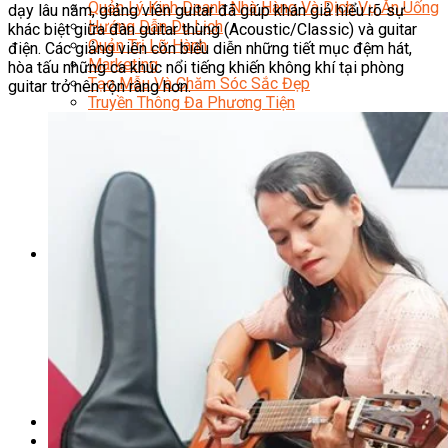
Quản Lý Kinh Doanh Nhà Hàng Và Dịch Vụ Ăn Uống
dạy lâu năm, giảng viên guitar đã giúp khán giả hiểu rõ sự
Hướng Dẫn Du Lịch
khác biệt giữa đàn guitar thùng (Acoustic/Classic) và guitar
Quản Trị Lữ Hành
điện. Các giảng viên còn biểu diễn những tiết mục đệm hát,
Marketing
hòa tấu những ca khúc nổi tiếng khiến không khí tại phòng
Tạo Mẫu Và Chăm Sóc Sắc Đẹp
guitar trở nên rộn ràng hơn.
Truyền Thông Đa Phương Tiện
Công Nghệ Thông Tin
An Ninh Mạng
Thiết Kế Đồ Họa
Âm Nhạc
Điện Công Nghiệp Và Dân Dụng
Văn Hóa Phổ Thông
Nâng Cao Năng Lực Tiếng Anh – Chuẩn TOEIC
Tin Tức
HỌC BỔNG 2026
Học kỹ năng
Đào Tạo Nghề
Hoạt Động
Văn Hóa Ẩm Thực Việt Nam
Sự Kiện Hướng Nghiệp Á Âu
Siêu Thị ĐVP Market