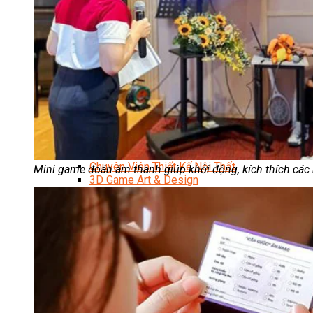
Data Visualization (Trực Quan Hóa Dữ Liệu)
Data System (Quản Trị Dữ Liệu)
Chuyên Viên Lập Trình (Full Stack)
Chuyên Viên Lập Trình Website (Full Stack)
Chuyên Viên Lập Trình Mobile (Full Stack)
Software Testing
Trọn Bộ Công Cụ AI Văn Phòng
Trọn Bộ Công Cụ AI Ứng Dụng Giảng Dạy
Lập Trình Cho Trẻ Em
Tin Học Ứng Dụng
Thiết Kế (Design)
Thiết Kế Đồ Họa Chuyên Nghiệp
Chuyên Viên Thiết Kế Nội Thất
Mini game đoán âm thanh giúp khởi động, kích thích các
3D Game Art & Design
Mỹ Thuật Đa Phương Tiện
3D Animation
Mỹ Thuật Số – Digital Art
Motion Graphics Basic
Adobe Photoshop – Illustrator
Hội Họa Thiếu Nhi
Digital Art For Kids
Venus Academy
Sunny STEAM Academy
Trại Hè Kỹ Năng