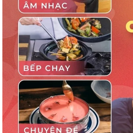
Nghiệp Vụ Bếp Phụ
Điểm Tâm Hồng Kông
Eat Clean
Food Stylist
Master Class
Bếp Gia Đình
Học Nấu Ăn Mở Quán
Chuyên Đề Bếp Nóng
Khởi Sự Kinh Doanh Ngành F&B
Khởi Sự Kinh Doanh Nhà Hàng
Bí Quyết Kinh Doanh và Vận Hành Mô Hình Ẩm Thực
Video Dạy Nấu Ăn
Pha Chế
Nghiệp Vụ Bar Trưởng
Nghiệp Vụ Bartender Chuyên Nghiệp
Nghiệp Vụ Barista Chuyên Nghiệp
Nghiệp Vụ Flair Bartending Chuyên Nghiệp
Nghiệp Vụ Pha Chế Đặc Biệt
Nghiệp Vụ Pha Chế Tổng Hợp
Nghiệp Vụ Quản Lý Bar
Chuyên Gia Cà Phê
Cà Phê Pha Máy
Khởi Sự Kinh Doanh Cafe – Chuỗi Cafe
Bí Quyết Khởi Nghiệp Mô Hình Đồ Uống