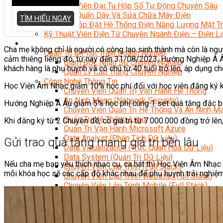
Kỹ Thuật Viên Đại Tu Hộp Số Tự Động Chuyên Sâu
Kỹ Thuật Quấn Dây Và Sửa Chữa Máy Điện
TÌM HIỂU NGAY
Thiết Kế Lắp Đặt Hệ Thống Điện Năng Lượng Mặt Tr
Kỹ Thuật Viên Điện Tử Chuyên Ngành Điện – Điện 
Ngành Khác
Cha mẹ không chỉ là người có công lao sinh thành mà còn là ngườ
Quản Trị & Phát Triển Doanh Nghiệp
cảm thiêng liêng đó, từ nay đến 31/08/2023, Hướng Nghiệp Á 
Giám Đốc Nhân Sự Chuyên Nghiệp
khách hàng là phụ huynh và cô chú từ 40 tuổi trở lên, áp dụng 
Quản Lý Cấp Trung Chuyên Nghiệp
Công Nghệ Thông Tin
Học Viện Âm Nhạc giảm 10% học phí đối với học viên đăng ký k
Chuyên Viên Quản Trị Vận Hành Hệ Thống
An Ninh Mạng (Network Security)
Hướng Nghiệp Á Âu giảm 5% học phí cùng 1 set quà tặng đặc b
Chuyên Viên Quản Trị Hệ Thống Và An Ninh M
Quản Trị Hệ Thống Linux
Khi đăng ký từ 2 Chuyên đề, có giá trị từ 7.000.000 đồng trở lê
Quản Trị Vận Hành Microsoft Azure
Data Analyst (Phân Tích Dữ Liệu)
Gửi trao quà tặng mang giá trị bền lâu
Data Visualization (Trực Quan Hóa Dữ Liệu)
Data System (Quản Trị Dữ Liệu)
Nếu cha mẹ bạn yêu thích nhạc cụ, ca hát thì Học Viện Âm Nhạc l
Chuyên Viên Lập Trình (Full Stack)
mỗi khóa học sẽ các cấp độ khác nhau để phụ huynh trải nghiệ
Chuyên Viên Lập Trình Website (Full Stack)
Chuyên Viên Lập Trình Mobile (Full Stack)
Software Testing
Trọn Bộ Công Cụ AI Văn Phòng
Trọn Bộ Công Cụ AI Ứng Dụng Giảng Dạy