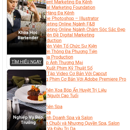
Content Marketing Đa Kênh
Digital Marketing Foundation
Bán Hàng Đa Kênh
Adobe Photoshop – Illustrator
Marketing Online Ngành F&B
Marketing Online Ngành Chăm Sóc Sắc Đẹp
Khóa Học
Chuyên Đề Digital Marketing
Bartender
Media Production
Chuyên Viên Tổ Chức Sự Kiện
Truyền Thông Đa Phương Tiện
Media Production
TÌM HIỂU NGAY
Nhiếp Ảnh Thương Mại
Sản Xuất Phim Kỹ Thuật Số
Biên Tập Video Cơ Bản Với Capcut
Dựng Phim Cơ Bản Với Adobe Premiere Pro
Sức Khỏe
Kỹ Thuật Viên Xoa Bóp Ấn Huyệt Trị Liệu
Chăm Sóc Người Cao Tuổi
Sắc Đẹp
Kỹ Thuật Viên Spa
Quản Lý Spa
Nghiệp Vụ Bếp
Khởi Sự Kinh Doanh Spa và Salon
Trưởng
Kinh Doanh Chuỗi và Nhượng Quyền Spa, Salon
Chăm Sóc Và Điều Trị Da