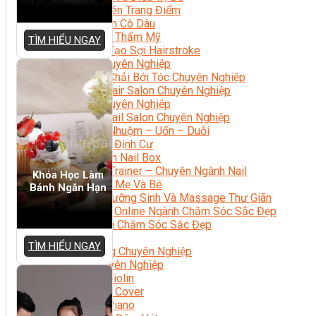
Chuyên Viên Trang Điểm
Trang Điểm Cô Dâu
Phun Xăm Thẩm Mỹ
TÌM HIỂU NGAY
Kỹ Thuật Tạo Sợi Hairstroke
Barber Chuyên Nghiệp
Kỹ Thuật Chải Bới Tóc Chuyên Nghiệp
Quản Lý Hair Salon Chuyên Nghiệp
Nối Mi Chuyên Nghiệp
Quản Lý Nail Salon Chuyên Nghiệp
Kỹ Thuật Nhuộm – Uốn – Duỗi
Nail Salon Định Cư
Kinh Doanh Nail Box
Train The Trainer – Chuyên Ngành Nail
Khóa Học Làm
Chăm Sóc Mẹ Và Bé
Bánh Ngắn Hạn
Gội Đầu Dưỡng Sinh Và Massage Thư Giãn
Marketing Online Ngành Chăm Sóc Sắc Đẹp
Chuyên Đề Chăm Sóc Sắc Đẹp
Âm Nhạc
TÌM HIỂU NGAY
Nhạc Công Chuyên Nghiệp
Ca Sĩ Chuyên Nghiệp
Học Đàn Violin
Học Violin Cover
Học Đàn Piano