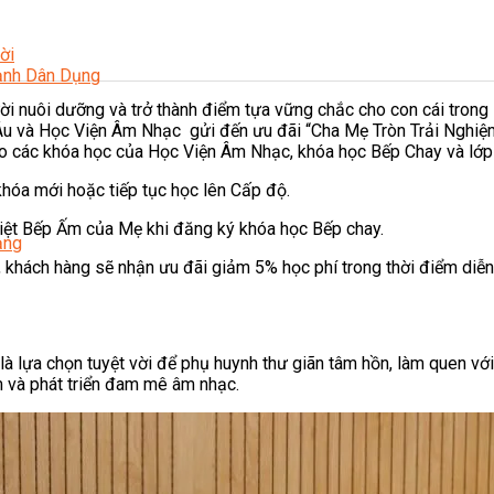
ời
Lạnh Dân Dụng
i nuôi dưỡng và trở thành điểm tựa vững chắc cho con cái trong s
Âu và Học Viện Âm Nhạc gửi đến ưu đãi “Cha Mẹ Tròn Trải Nghiệ
cho các khóa học của Học Viện Âm Nhạc, khóa học Bếp Chay và lớp
hóa mới hoặc tiếp tục học lên Cấp độ.
iệt Bếp Ấm của Mẹ khi đăng ký khóa học Bếp chay.
ạng
n, khách hàng sẽ nhận ưu đãi giảm 5% học phí trong thời điểm diễn
à lựa chọn tuyệt vời để phụ huynh thư giãn tâm hồn, làm quen với n
m và phát triển đam mê âm nhạc.