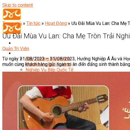
Skip to content
Trang chủ
»
Tin tức
»
Hoạt Động
»
Ưu Đãi Mùa Vu Lan: Cha Mẹ T
Ưu Đãi Mùa Vu Lan: Cha Mẹ Tròn Trải Ng
Quản Trị Viên
Đầu Bếp
Từ ngày 21/08/2023 – 31/08/2023, Hướng Nghiệp Á Âu và Học V
Bếp Trưởng Điều Hành
muốn cùng khách hàng gửi ngàn tri ân đến đấng sinh thành bằn
Nghiệp Vụ Bếp Trưởng
Nghiệp Vụ Bếp Quốc Tế
Nghiệp Vụ Bếp Trưởng Bếp Việt
Nghiệp Vụ Bếp Trưởng Bếp Âu
Nghiệp Vụ Bếp Trưởng Bếp Á
Nghiệp Vụ Bếp Trưởng Bếp Nhật
Nghiệp Vụ Bếp Trưởng Bếp Hoa
Nghiệp Vụ Bếp Hàn
Nghiệp Vụ Bếp Thái
Nghiệp Vụ Bếp Chay
Nghiệp Vụ Quản Lý Bếp
Nghiệp Vụ Cấp Dưỡng