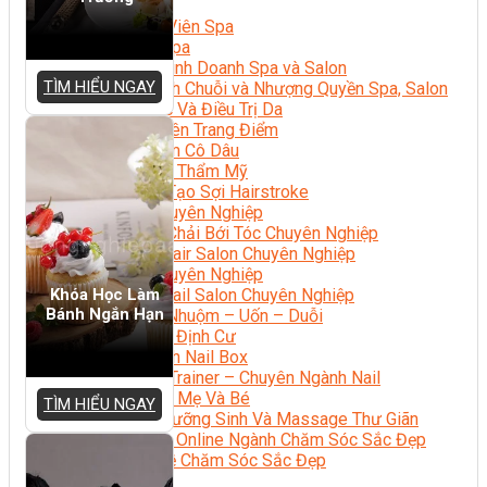
Sắc Đẹp
Kỹ Thuật Viên Spa
Quản Lý Spa
Khởi Sự Kinh Doanh Spa và Salon
TÌM HIỂU NGAY
Kinh Doanh Chuỗi và Nhượng Quyền Spa, Salon
Chăm Sóc Và Điều Trị Da
Chuyên Viên Trang Điểm
Trang Điểm Cô Dâu
Phun Xăm Thẩm Mỹ
Kỹ Thuật Tạo Sợi Hairstroke
Barber Chuyên Nghiệp
Kỹ Thuật Chải Bới Tóc Chuyên Nghiệp
Quản Lý Hair Salon Chuyên Nghiệp
Nối Mi Chuyên Nghiệp
Quản Lý Nail Salon Chuyên Nghiệp
Khóa Học Làm
Bánh Ngắn Hạn
Kỹ Thuật Nhuộm – Uốn – Duỗi
Nail Salon Định Cư
Kinh Doanh Nail Box
Train The Trainer – Chuyên Ngành Nail
Chăm Sóc Mẹ Và Bé
TÌM HIỂU NGAY
Gội Đầu Dưỡng Sinh Và Massage Thư Giãn
Marketing Online Ngành Chăm Sóc Sắc Đẹp
Chuyên Đề Chăm Sóc Sắc Đẹp
Âm Nhạc