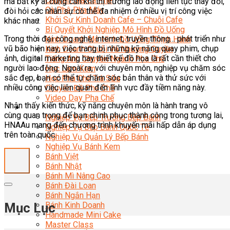
Chuyên Gia Cà Phê
mà bất kỳ ai cũng cần khi thị trường lao động liên tục thay đổi,
Cà Phê Pha Máy
đòi hỏi các nhân sự có thể đa nhiệm ở nhiều vị trí công việc
Khởi Sự Kinh Doanh Cafe – Chuỗi Cafe
khác nhau.
Bí Quyết Khởi Nghiệp Mô Hình Đồ Uống
Trong thời đại công nghệ, internet, truyền thông… phát triển như
Kinh Doanh Mô Hình Đồ Uống Thịnh Hành
vũ bão hiện nay, việc trang bị những kỹ năng quay phim, chụp
Kinh Doanh Chuỗi Và Nhượng Quyền
ảnh, digital marketing hay thiết kế đồ họa là rất cần thiết cho
Tiếng Anh Chuyên Ngành Pha Chế
người lao động. Ngoài ra, với chuyên môn, nghiệp vụ chăm sóc
Học Làm Kem
sắc đẹp, bạn có thể tự chăm sóc bản thân và thử sức với
Học Pha Chế Trà Sữa
nhiều công việc liên quan đến lĩnh vực đầy tiềm năng này.
Chuyên Đề Pha Chế
Video Dạy Pha Chế
Nhận thấy kiến thức, kỹ năng chuyên môn là hành trang vô
Làm Bánh
cùng quan trọng để bạn chinh phục thành công trong tương lai,
Nghiệp Vụ Bếp Trưởng Bếp Bánh
HNAAu mang đến chương trình khuyến mãi hấp dẫn áp dụng
Nghiệp Vụ Bếp Bánh Quốc Tế
trên toàn quốc.
Nghiệp Vụ Quản Lý Bếp Bánh
Nghiệp Vụ Bánh Kem
Bánh Việt
Bánh Nhật
Bánh Mì Nâng Cao
Bánh Đài Loan
Bánh Ngắn Hạn
Mục Lục
Bánh Kinh Doanh
Handmade Mini Cake
Master Class