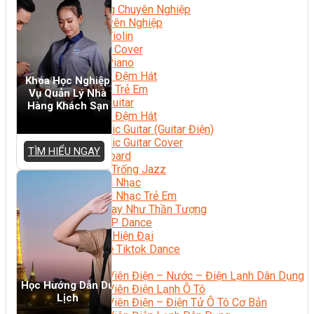
Nhạc Công Chuyên Nghiệp
Ca Sĩ Chuyên Nghiệp
Học Đàn Violin
Học Violin Cover
Học Đàn Piano
Học Piano Đệm Hát
Khóa Học Nghiệp
Học Piano Trẻ Em
Vụ Quản Lý Nhà
Học Đàn Guitar
Hàng Khách Sạn
Học Guitar Đệm Hát
Học Electric Guitar (Guitar Điện)
Học Electric Guitar Cover
TÌM HIỂU NGAY
Học Keyboard
Học Đánh Trống Jazz
Học Thanh Nhạc
Học Thanh Nhạc Trẻ Em
Học Hát Hay Như Thần Tượng
Học K-POP Dance
Học Nhảy Hiện Đại
Chuyên Đề Tiktok Dance
Kỹ Thuật – Công Nghệ
Kỹ Thuật Viên Điện – Nước – Điện Lạnh Dân Dụng
Học Hướng Dẫn Du
Kỹ Thuật Viên Điện Lạnh Ô Tô
Lịch
Kỹ Thuật Viên Điện – Điện Tử Ô Tô Cơ Bản