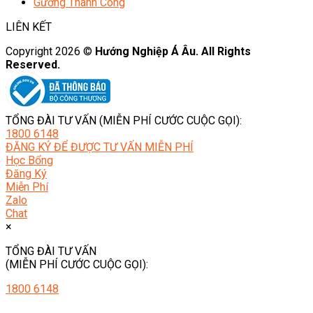
Gương Thành Công
LIÊN KẾT
Copyright 2026 ©
Hướng Nghiệp Á Âu. All Rights
Reserved.
TỔNG ĐÀI TƯ VẤN (MIỄN PHÍ CƯỚC CUỘC GỌI):
1800 6148
ĐĂNG KÝ ĐỂ ĐƯỢC TƯ VẤN MIỄN PHÍ
Học Bổng
Đăng Ký
Miễn Phí
Zalo
Chat
×
TỔNG ĐÀI TƯ VẤN
(MIỄN PHÍ CƯỚC CUỘC GỌI):
1800 6148