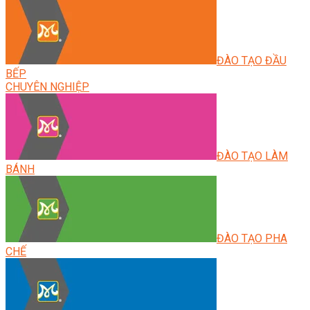
ĐÀO TẠO ĐẦU
BẾP
CHUYÊN NGHIỆP
ĐÀO TẠO LÀM
BÁNH
ĐÀO TẠO PHA
CHẾ