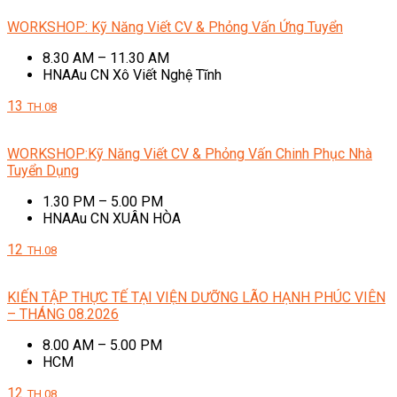
WORKSHOP: Kỹ Năng Viết CV & Phỏng Vấn Ứng Tuyển
8.30 AM – 11.30 AM
HNAAu CN Xô Viết Nghệ Tĩnh
13
TH.08
WORKSHOP:Kỹ Năng Viết CV & Phỏng Vấn Chinh Phục Nhà
Tuyển Dụng
1.30 PM – 5.00 PM
HNAAu CN XUÂN HÒA
12
TH.08
KIẾN TẬP THỰC TẾ TẠI VIỆN DƯỠNG LÃO HẠNH PHÚC VIÊN
– THÁNG 08.2026
8.00 AM – 5.00 PM
HCM
12
TH.08