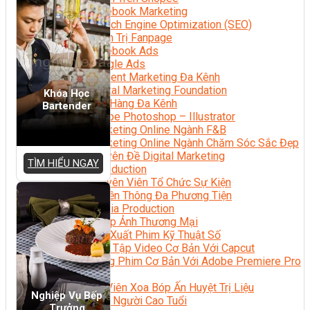
Facebook Marketing
Search Engine Optimization (SEO)
Quản Trị Fanpage
Facebook Ads
Google Ads
Content Marketing Đa Kênh
Digital Marketing Foundation
Khóa Học
Bán Hàng Đa Kênh
Bartender
Adobe Photoshop – Illustrator
Marketing Online Ngành F&B
Marketing Online Ngành Chăm Sóc Sắc Đẹp
Chuyên Đề Digital Marketing
TÌM HIỂU NGAY
Media Production
Chuyên Viên Tổ Chức Sự Kiện
Truyền Thông Đa Phương Tiện
Media Production
Nhiếp Ảnh Thương Mại
Sản Xuất Phim Kỹ Thuật Số
Biên Tập Video Cơ Bản Với Capcut
Dựng Phim Cơ Bản Với Adobe Premiere Pro
Sức Khỏe
Kỹ Thuật Viên Xoa Bóp Ấn Huyệt Trị Liệu
Nghiệp Vụ Bếp
Chăm Sóc Người Cao Tuổi
Trưởng