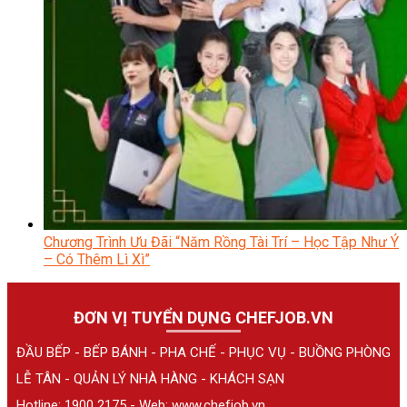
Chương Trình Ưu Đãi “Năm Rồng Tài Trí – Học Tập Như Ý
– Có Thêm Lì Xì”
ĐƠN VỊ TUYỂN DỤNG CHEFJOB.VN
ĐẦU BẾP - BẾP BÁNH - PHA CHẾ - PHỤC VỤ - BUỒNG PHÒNG
LỄ TÂN - QUẢN LÝ NHÀ HÀNG - KHÁCH SẠN
Hotline: 1900 2175 - Web:
www.chefjob.vn