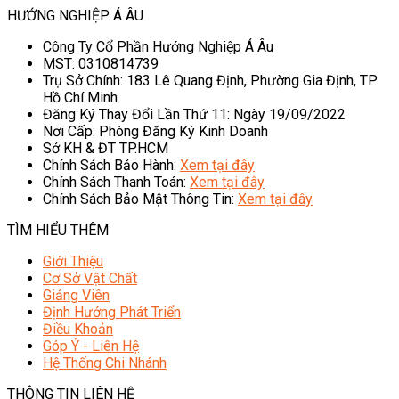
HƯỚNG NGHIỆP Á ÂU
Công Ty Cổ Phần Hướng Nghiệp Á Âu
MST: 0310814739
Trụ Sở Chính: 183 Lê Quang Định, Phường Gia Định, TP
Hồ Chí Minh
Đăng Ký Thay Đổi Lần Thứ 11: Ngày 19/09/2022
Nơi Cấp: Phòng Đăng Ký Kinh Doanh
Sở KH & ĐT TP.HCM
Chính Sách Bảo Hành:
Xem tại đây
Chính Sách Thanh Toán:
Xem tại đây
Chính Sách Bảo Mật Thông Tin:
Xem tại đây
TÌM HIỂU THÊM
Giới Thiệu
Cơ Sở Vật Chất
Giảng Viên
Định Hướng Phát Triển
Điều Khoản
Góp Ý - Liên Hệ
Hệ Thống Chi Nhánh
THÔNG TIN LIÊN HỆ