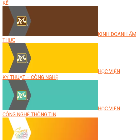
KẾ
KINH DOANH ẨM
THỰC
HỌC VIỆN
KỸ THUẬT – CÔNG NGHỆ
HỌC VIỆN
CÔNG NGHỆ THÔNG TIN