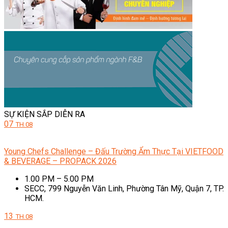
SỰ KIỆN SẮP DIỄN RA
07
TH.08
Young Chefs Challenge – Đấu Trường Ẩm Thực Tại VIETFOOD
& BEVERAGE – PROPACK 2026
1.00 PM – 5.00 PM
SECC, 799 Nguyễn Văn Linh, Phường Tân Mỹ, Quận 7, TP.
HCM.
13
TH.08