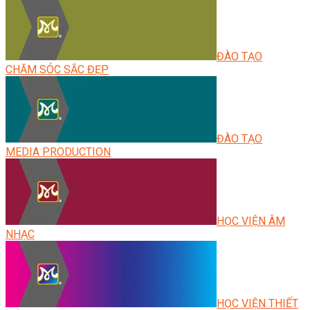
ĐÀO TẠO
CHĂM SÓC SẮC ĐẸP
ĐÀO TẠO
MEDIA PRODUCTION
HỌC VIỆN ÂM
NHẠC
HỌC VIỆN THIẾT