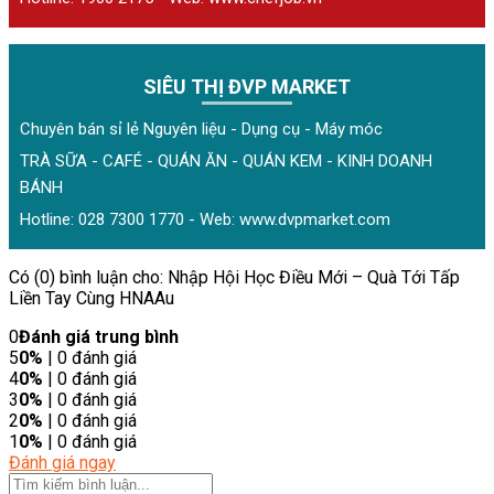
SIÊU THỊ ĐVP MARKET
Chuyên bán sỉ lẻ Nguyên liệu - Dụng cụ - Máy móc
TRÀ SỮA - CAFÉ - QUÁN ĂN - QUÁN KEM - KINH DOANH
BÁNH
Hotline: 028 7300 1770 - Web:
www.dvpmarket.com
Có (0) bình luận cho: Nhập Hội Học Điều Mới – Quà Tới Tấp
Liền Tay Cùng HNAAu
0
Đánh giá trung bình
5
0%
| 0 đánh giá
4
0%
| 0 đánh giá
3
0%
| 0 đánh giá
2
0%
| 0 đánh giá
1
0%
| 0 đánh giá
Đánh giá ngay