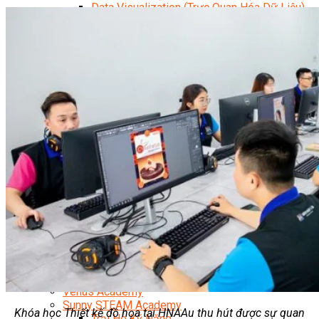
Data Visualization (Trực Quan Hóa Dữ Liệu)
Data System (Quản Trị Dữ Liệu)
Chuyên Viên Lập Trình (Full Stack)
Chuyên Viên Lập Trình Website (Full Stack)
Chuyên Viên Lập Trình Mobile (Full Stack)
Software Testing
Trọn Bộ Công Cụ AI Văn Phòng
Trọn Bộ Công Cụ AI Ứng Dụng Giảng Dạy
Lập Trình Cho Trẻ Em
Tin Học Ứng Dụng
Thiết Kế (Design)
Thiết Kế Đồ Họa Chuyên Nghiệp
Chuyên Viên Thiết Kế Nội Thất
3D Game Art & Design
Mỹ Thuật Đa Phương Tiện
3D Animation
Mỹ Thuật Số – Digital Art
Motion Graphics Basic
Adobe Photoshop – Illustrator
Hội Họa Thiếu Nhi
Digital Art For Kids
Venus Academy
Sunny STEAM Academy
Khóa học Thiết kế đồ họa tại HNAAu thu hút được sự quan
Trại Hè Kỹ Năng