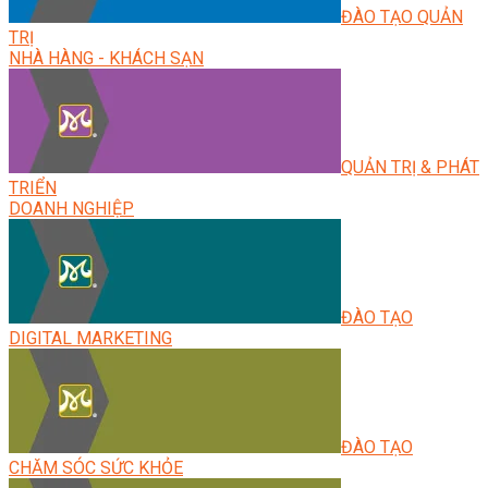
ĐÀO TẠO QUẢN
TRỊ
NHÀ HÀNG - KHÁCH SẠN
QUẢN TRỊ & PHÁT
TRIỂN
DOANH NGHIỆP
ĐÀO TẠO
DIGITAL MARKETING
ĐÀO TẠO
CHĂM SÓC SỨC KHỎE