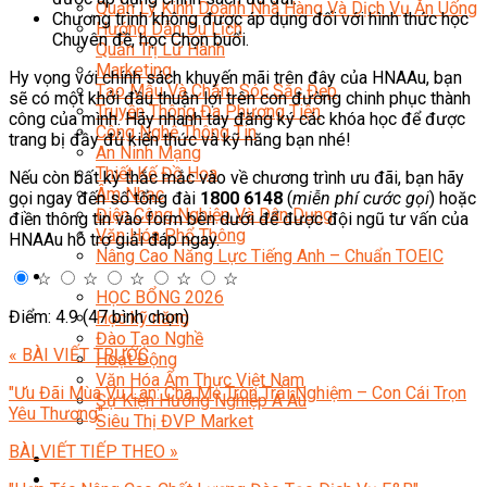
Quản Lý Kinh Doanh Nhà Hàng Và Dịch Vụ Ăn Uống
Chương trình không được áp dụng đối với hình thức học
Hướng Dẫn Du Lịch
Chuyên đề, học Chọn buổi.
Quản Trị Lữ Hành
Marketing
Hy vọng với chính sách khuyến mãi trên đây của HNAAu, bạn
Tạo Mẫu Và Chăm Sóc Sắc Đẹp
sẽ có một khởi đầu thuận lợi trên con đường chinh phục thành
Truyền Thông Đa Phương Tiện
công của mình. Hãy nhanh tay đăng ký các khóa học để được
Công Nghệ Thông Tin
trang bị đầy đủ kiến thức và kỹ năng bạn nhé!
An Ninh Mạng
Thiết Kế Đồ Họa
Nếu còn bất kỳ thắc mắc vào về chương trình ưu đãi, bạn hãy
Âm Nhạc
gọi ngay đến số tổng đài
1800 6148
(
miễn phí cước gọi
) hoặc
Điện Công Nghiệp Và Dân Dụng
điền thông tin vào form bên dưới để được đội ngũ tư vấn của
Văn Hóa Phổ Thông
HNAAu hỗ trợ giải đáp ngay.
Nâng Cao Năng Lực Tiếng Anh – Chuẩn TOEIC
Tin Tức
☆
☆
☆
☆
☆
HỌC BỔNG 2026
Điểm: 4.9 (47 bình chọn)
Học kỹ năng
Đào Tạo Nghề
« BÀI VIẾT TRƯỚC
Hoạt Động
Văn Hóa Ẩm Thực Việt Nam
"Ưu Đãi Mùa Vu Lan: Cha Mẹ Tròn Trải Nghiệm – Con Cái Trọn
Sự Kiện Hướng Nghiệp Á Âu
Yêu Thương"
Siêu Thị ĐVP Market
BÀI VIẾT TIẾP THEO »