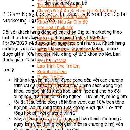
tâm của nhiều bạn trẻ
Trại Hè Hướng Nghiệp
Chuyên Đề Á Âu Kitchen For Kid & Teen
2. Giảm Ngay Học Phí Khi Đăng Ký Khóa Học Digital
Chuyên Đề Kỹ Năng Sống
Marketing Trực Tuyến
Khóa Học Nấu Ăn Cho Bé
Hội Họa Thiếu Nhi
Đối với khách hàng đăng ký các khóa Digital marketing theo
Digital Art For Kids
hình thức trực tuyến trong thời gian từ 05/09/2023 –
Khóa Học Thiết Kế Truyện Tranh Ai
15/09/2023 sẽ được giảm ngay học phí như sau: Khách hàng
Khóa Học Họa Sĩ Ai
mới/học viên đăng ký 1 khóa học Digital marketing online
Khóa Học Biên Tập Video Với Ai
được giảm 10% học phí. Nếu đăng ký từ 2 khóa trở lên, bạn
Mc Nhí
được giảm 15% học phí.
Kỳ Thủ Cờ Vua
Lập Trình Cho Trẻ Em
Lưu ý:
Robotic trẻ em
Piano Trẻ Em
Những khuyến mãi trên được cộng gộp với các chương
Thanh Nhạc Trẻ Em
trình ưu đãi khác tại HNAAu như: Chính sách đóng trọn
Sơ Cấp Cứu Cho Trẻ Em
khóa, combo nhiều khóa học, giảm học phí cho bộ đội
Toán Tư Duy
xuất ngũ, gia đình có sổ hộ nghèo… Tuy nhiên, mức giảm
Bếp Gia Đình
tối đa (sau cộng gộp) sẽ không vượt quá 10% trên tổng
Trung Cấp CET
học phí với chương trình 1 và không vượt quá 15% trên
Kỹ Thuật Chế Biến Món Ăn
tổng học phí với chương trình 2.
Kỹ Thuật Làm Bánh
Khách hàng/học viên đặt cọc và hoàn thành đủ trong 5
Kỹ Thuật Pha Chế Đồ Uống
ngày làm việc (trong thời gian diễn ra chương trình) vẫn
Quản Trị Khách Sạn
được áp dụng chính sách ưu đãi.