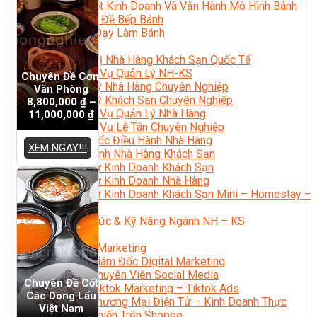
Bí Quyết Kinh Doanh Và Vận Hành Mô Hình Bánh
Chuyên Đề Bếp Bánh
Video Dạy Làm Bánh
Quản Trị NHKS
Quản Trị Nhà Hàng Khách Sạn Quốc Tế
Nghiệp Vụ Quản Lý NH-KS
Chuyên Đề Cơm
Quản Lý Nhà Hàng Chuyên Nghiệp
Văn Phòng
Quản Lý Khách Sạn Chuyên Nghiệp
8,800,000
₫
–
Nghiệp Vụ Quản Lý Nhà Hàng
11,000,000
₫
Nghiệp Vụ Lễ Tân Chuyên Nghiệp
Giám Đốc Điều Hành Nhà Hàng
XEM NGAY!!!
Tiếng Anh Nhà Hàng Khách Sạn
Khởi Sự Kinh Doanh Khách Sạn
Khởi Sự Kinh Doanh Nhà Hàng
Khởi Sự Kinh Doanh Khách Sạn Mini – Homestay –
AirBnB
Kiến Thức & Kỹ Năng Ngành NH – KS
Marketing
Digital Marketing
Giám Đốc Digital Marketing
Chuyên Viên Social Media
Chuyên Đề Cốt
Tiktok Marketing – Tiktok Ads
Các Dòng Lẩu
Thương Mại Điện Tử – Kinh Doanh Thực
Việt Nam
Chiến Trên Shopee