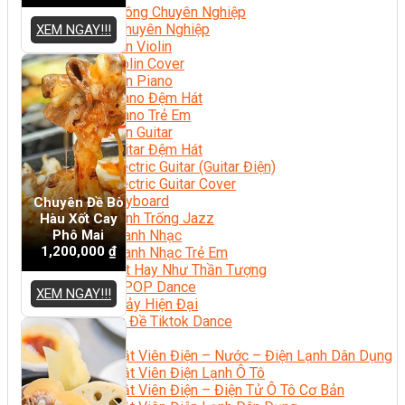
Nhạc Công Chuyên Nghiệp
Ca Sĩ Chuyên Nghiệp
XEM NGAY!!!
Học Đàn Violin
Học Violin Cover
Học Đàn Piano
Học Piano Đệm Hát
Học Piano Trẻ Em
Học Đàn Guitar
Học Guitar Đệm Hát
Học Electric Guitar (Guitar Điện)
Học Electric Guitar Cover
Học Keyboard
Chuyên Đề Bò
Học Đánh Trống Jazz
Hàu Xốt Cay
Phô Mai
Học Thanh Nhạc
1,200,000
₫
Học Thanh Nhạc Trẻ Em
Học Hát Hay Như Thần Tượng
Học K-POP Dance
XEM NGAY!!!
Học Nhảy Hiện Đại
Chuyên Đề Tiktok Dance
Kỹ Thuật – Công Nghệ
Kỹ Thuật Viên Điện – Nước – Điện Lạnh Dân Dụng
Kỹ Thuật Viên Điện Lạnh Ô Tô
Kỹ Thuật Viên Điện – Điện Tử Ô Tô Cơ Bản