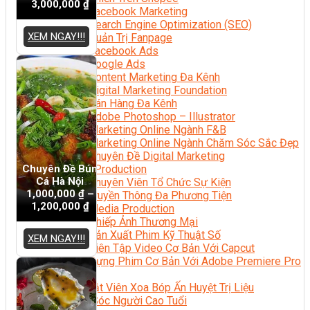
3,000,000
₫
Facebook Marketing
Search Engine Optimization (SEO)
XEM NGAY!!!
Quản Trị Fanpage
Facebook Ads
Google Ads
Content Marketing Đa Kênh
Digital Marketing Foundation
Bán Hàng Đa Kênh
Adobe Photoshop – Illustrator
Marketing Online Ngành F&B
Marketing Online Ngành Chăm Sóc Sắc Đẹp
Chuyên Đề Digital Marketing
Chuyên Đề Bún
Media Production
Cá Hà Nội
Chuyên Viên Tổ Chức Sự Kiện
1,000,000
₫
–
Truyền Thông Đa Phương Tiện
1,200,000
₫
Media Production
Nhiếp Ảnh Thương Mại
Sản Xuất Phim Kỹ Thuật Số
XEM NGAY!!!
Biên Tập Video Cơ Bản Với Capcut
Dựng Phim Cơ Bản Với Adobe Premiere Pro
Sức Khỏe
Kỹ Thuật Viên Xoa Bóp Ấn Huyệt Trị Liệu
Chăm Sóc Người Cao Tuổi