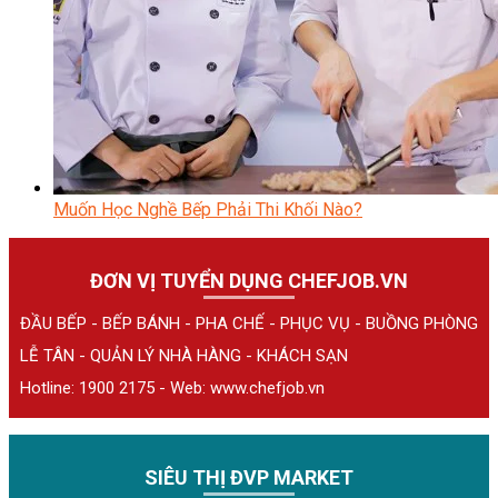
Muốn Học Nghề Bếp Phải Thi Khối Nào?
ĐƠN VỊ TUYỂN DỤNG CHEFJOB.VN
ĐẦU BẾP - BẾP BÁNH - PHA CHẾ - PHỤC VỤ - BUỒNG PHÒNG
LỄ TÂN - QUẢN LÝ NHÀ HÀNG - KHÁCH SẠN
Hotline: 1900 2175 - Web:
www.chefjob.vn
SIÊU THỊ ĐVP MARKET