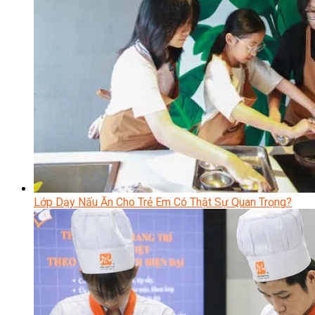
Lớp Dạy Nấu Ăn Cho Trẻ Em Có Thật Sự Quan Trọng?