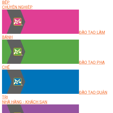
BẾP
CHUYÊN NGHIỆP
ĐÀO TẠO LÀM
BÁNH
ĐÀO TẠO PHA
CHẾ
ĐÀO TẠO QUẢN
TRỊ
NHÀ HÀNG - KHÁCH SẠN