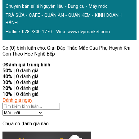
Chuyên bán sỉ lẻ Nguyên liệu - Dụng cụ - Máy móc
TRÀ SỮA - CAFÉ - QUÁN ĂN - QUÁN KEM - KINH DOANH
BÁNH
Hotline: 028 7300 1770 - Web:
www.dvpmarket.com
Có (0) bình luận cho: Giải Đáp Thắc Mắc Của Phụ Huynh Khi
Con Theo Học Nghề Bếp
0
Đánh giá trung bình
5
0%
| 0 đánh giá
4
0%
| 0 đánh giá
3
0%
| 0 đánh giá
2
0%
| 0 đánh giá
1
0%
| 0 đánh giá
Đánh giá ngay
Chưa có đánh giá nào.