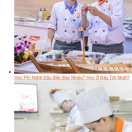
Học Phí Nghề Đầu Bếp Bao Nhiêu? Học Ở Đâu Tốt Nhất?