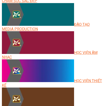
CHĂM SÓC SẮC ĐẸP
ĐÀO TẠO
MEDIA PRODUCTION
HỌC VIỆN ÂM
NHẠC
HỌC VIỆN THIẾT
KẾ