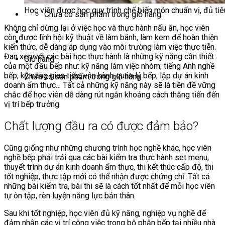
Học viên được học quy trình chế biến món chuẩn vị, đủ ti
Chưa có sản phẩm trong giỏ hàng.
Không chỉ dừng lại ở việc học và thực hành nấu ăn, học viên
còn được lĩnh hội kỹ thuật về làm bánh, làm kem để hoàn thiện
kiến thức, dễ dàng áp dụng vào môi trường làm việc thực tiễn.
Đan xen với các bài học thực hành là những kỹ năng cần thiết
Giỏ hàng
của một đầu bếp như: kỹ năng làm việc nhóm; tiếng Anh nghề
bếp; kỹ năng giao tiếp; vận hành quản lý bếp; lập dự án kinh
Chưa có sản phẩm trong giỏ hàng.
doanh ẩm thực… Tất cả những kỹ năng này sẽ là tiền đề vững
chắc để học viên dễ dàng rút ngắn khoảng cách thăng tiến đến
vị trí bếp trưởng.
Chất lượng đầu ra có được đảm bảo?
Cũng giống như những chương trình học nghề khác, học viên
nghề bếp phải trải qua các bài kiểm tra thực hành set menu,
thuyết trình dự án kinh doanh ẩm thực, thi kết thúc cấp độ, thi
tốt nghiệp, thực tập mới có thể nhận được chứng chỉ. Tất cả
những bài kiểm tra, bài thi sẽ là cách tốt nhất để mỗi học viên
tự ôn tập, rèn luyện năng lực bản thân.
Sau khi tốt nghiệp, học viên đủ kỹ năng, nghiệp vụ nghề để
đảm nhận các vị trí công việc trong bộ phận bếp tại nhiều nhà