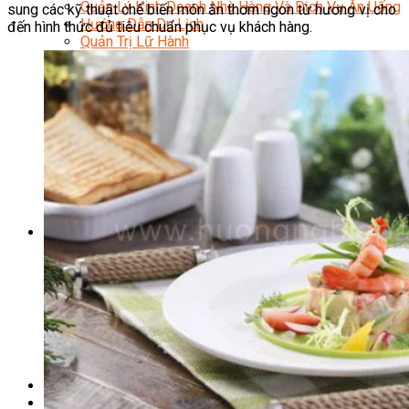
Quản Lý Kinh Doanh Nhà Hàng Và Dịch Vụ Ăn Uống
sung các kỹ thuật chế biến món ăn thơm ngon từ hương vị cho
Hướng Dẫn Du Lịch
đến hình thức đủ tiêu chuẩn phục vụ khách hàng.
Quản Trị Lữ Hành
Marketing
Tạo Mẫu Và Chăm Sóc Sắc Đẹp
Truyền Thông Đa Phương Tiện
Công Nghệ Thông Tin
An Ninh Mạng
Thiết Kế Đồ Họa
Âm Nhạc
Điện Công Nghiệp Và Dân Dụng
Văn Hóa Phổ Thông
Nâng Cao Năng Lực Tiếng Anh – Chuẩn TOEIC
Tin Tức
HỌC BỔNG 2026
Học kỹ năng
Đào Tạo Nghề
Hoạt Động
Văn Hóa Ẩm Thực Việt Nam
Sự Kiện Hướng Nghiệp Á Âu
Siêu Thị ĐVP Market