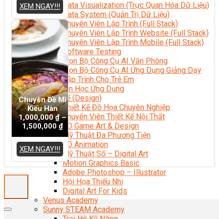
Data Visualization (Trực Quan Hóa Dữ Liệu)
XEM NGAY!!!
Data System (Quản Trị Dữ Liệu)
Chuyên Viên Lập Trình (Full Stack)
Chuyên Viên Lập Trình Website (Full Stack)
Chuyên Viên Lập Trình Mobile (Full Stack)
Software Testing
Trọn Bộ Công Cụ AI Văn Phòng
Trọn Bộ Công Cụ AI Ứng Dụng Giảng Dạy
Lập Trình Cho Trẻ Em
Tin Học Ứng Dụng
Thiết Kế (Design)
Chuyên Đề Mì
Thiết Kế Đồ Họa Chuyên Nghiệp
Kiểu Hàn
Chuyên Viên Thiết Kế Nội Thất
1,000,000
₫
–
3D Game Art & Design
1,500,000
₫
Mỹ Thuật Đa Phương Tiện
3D Animation
XEM NGAY!!!
Mỹ Thuật Số – Digital Art
Motion Graphics Basic
Adobe Photoshop – Illustrator
Hội Họa Thiếu Nhi
Digital Art For Kids
Venus Academy
Sunny STEAM Academy
Trại Hè Kỹ Năng