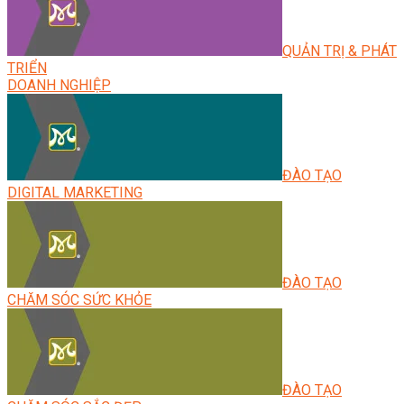
QUẢN TRỊ & PHÁT
TRIỂN
DOANH NGHIỆP
ĐÀO TẠO
DIGITAL MARKETING
ĐÀO TẠO
CHĂM SÓC SỨC KHỎE
ĐÀO TẠO