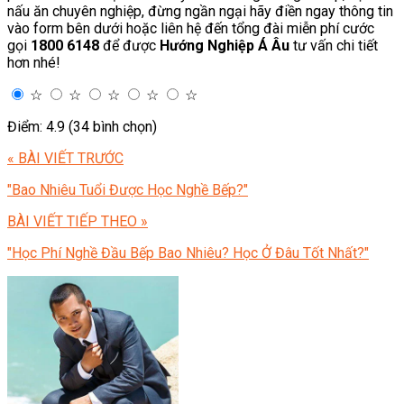
nấu ăn chuyên nghiệp, đừng ngần ngại hãy điền ngay thông tin
vào form bên dưới hoặc liên hệ đến tổng đài miễn phí cước
gọi
1800 6148
để được
Hướng Nghiệp Á Âu
tư vấn chi tiết
hơn nhé!
☆
☆
☆
☆
☆
Điểm: 4.9 (34 bình chọn)
« BÀI VIẾT TRƯỚC
"Bao Nhiêu Tuổi Được Học Nghề Bếp?"
BÀI VIẾT TIẾP THEO »
"Học Phí Nghề Đầu Bếp Bao Nhiêu? Học Ở Đâu Tốt Nhất?"