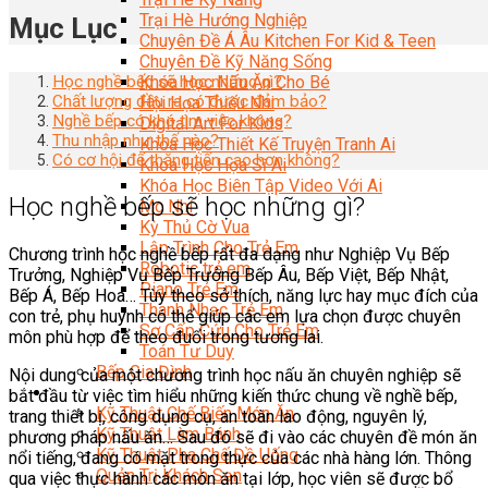
Trại Hè Hướng Nghiệp
Mục Lục
Chuyên Đề Á Âu Kitchen For Kid & Teen
Chuyên Đề Kỹ Năng Sống
Khóa Học Nấu Ăn Cho Bé
Học nghề bếp sẽ học những gì?
Chất lượng đầu ra có được đảm bảo?
Hội Họa Thiếu Nhi
Nghề bếp có khó tìm việc không?
Digital Art For Kids
Thu nhập như thế nào?
Khóa Học Thiết Kế Truyện Tranh Ai
Có cơ hội để thăng tiến cao hơn không?
Khóa Học Họa Sĩ Ai
Khóa Học Biên Tập Video Với Ai
Học nghề bếp sẽ học những gì?
Mc Nhí
Kỳ Thủ Cờ Vua
Lập Trình Cho Trẻ Em
Chương trình học nghề bếp rất đa dạng như Nghiệp Vụ Bếp
Robotic trẻ em
Trưởng, Nghiệp Vụ Bếp Trưởng Bếp Âu, Bếp Việt, Bếp Nhật,
Piano Trẻ Em
Bếp Á, Bếp Hoa… Tùy theo sở thích, năng lực hay mục đích của
Thanh Nhạc Trẻ Em
con trẻ, phụ huynh có thể giúp các em lựa chọn được chuyên
Sơ Cấp Cứu Cho Trẻ Em
môn phù hợp để theo đuổi trong tương lai.
Toán Tư Duy
Bếp Gia Đình
Nội dung của một chương trình học nấu ăn chuyên nghiệp sẽ
Trung Cấp CET
bắt đầu từ việc tìm hiểu những kiến thức chung về nghề bếp,
Kỹ Thuật Chế Biến Món Ăn
trang thiết bị, công dụng cụ, an toàn lao động, nguyên lý,
Kỹ Thuật Làm Bánh
phương pháp nấu ăn… Sau đó sẽ đi vào các chuyên đề món ăn
Kỹ Thuật Pha Chế Đồ Uống
nổi tiếng, đang có mặt trong thực của các nhà hàng lớn. Thông
Quản Trị Khách Sạn
qua việc thực hành các món ăn tại lớp, học viên sẽ được bổ