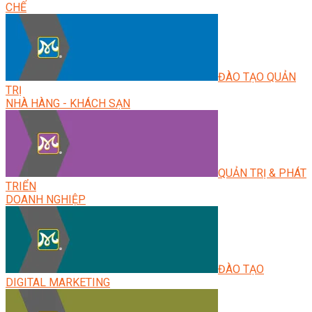
CHẾ
ĐÀO TẠO QUẢN
TRỊ
NHÀ HÀNG - KHÁCH SẠN
QUẢN TRỊ & PHÁT
TRIỂN
DOANH NGHIỆP
ĐÀO TẠO
DIGITAL MARKETING