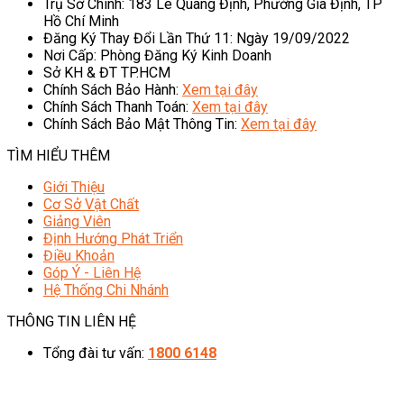
Trụ Sở Chính: 183 Lê Quang Định, Phường Gia Định, TP
Hồ Chí Minh
Đăng Ký Thay Đổi Lần Thứ 11: Ngày 19/09/2022
Nơi Cấp: Phòng Đăng Ký Kinh Doanh
Sở KH & ĐT TP.HCM
Chính Sách Bảo Hành:
Xem tại đây
Chính Sách Thanh Toán:
Xem tại đây
Chính Sách Bảo Mật Thông Tin:
Xem tại đây
TÌM HIỂU THÊM
Giới Thiệu
Cơ Sở Vật Chất
Giảng Viên
Định Hướng Phát Triển
Điều Khoản
Góp Ý - Liên Hệ
Hệ Thống Chi Nhánh
THÔNG TIN LIÊN HỆ
Tổng đài tư vấn:
1800 6148
08h00 - 20h00 (Miễn phí cước gọi)