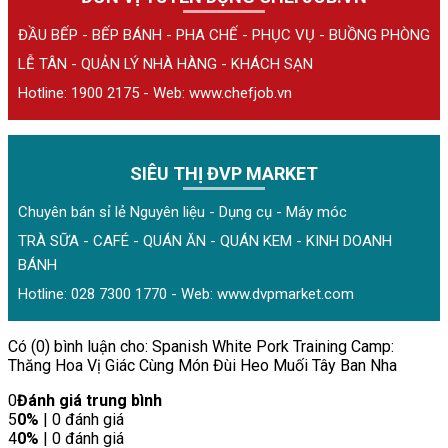
ĐẦU BẾP - BẾP BÁNH - PHA CHẾ - PHỤC VỤ - BUỒNG PHÒNG
LỄ TÂN - QUẢN LÝ NHÀ HÀNG - KHÁCH SẠN
Hotline: 1900 2175 - Web:
www.chefjob.vn
SIÊU THỊ ĐVP MARKET
Chuyên bán sỉ lẻ Nguyên liệu - Dụng cụ - Máy móc
TRÀ SỮA - CAFÉ - QUÁN ĂN - QUÁN KEM - KINH DOANH
BÁNH
Hotline: 028 7300 1770 - Web:
www.dvpmarket.com
Có (0) bình luận cho: Spanish White Pork Training Camp:
Thăng Hoa Vị Giác Cùng Món Đùi Heo Muối Tây Ban Nha
0
Đánh giá trung bình
5
0%
| 0 đánh giá
4
0%
| 0 đánh giá