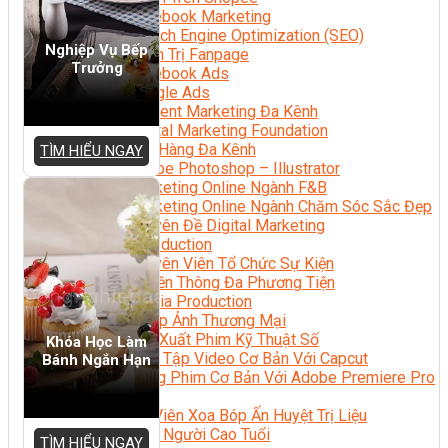
Facebook Marketing
Search Engine Optimization (SEO)
Nghiệp Vụ Bếp
Quản Trị Fanpage
Trưởng
Facebook Ads
Google Ads
Content Marketing Đa Kênh
Digital Marketing Foundation
Bán Hàng Đa Kênh
TÌM HIỂU NGAY
Adobe Photoshop – Illustrator
Marketing Online Ngành F&B
Marketing Online Ngành Chăm Sóc Sắc Đẹp
Chuyên Đề Digital Marketing
Media Production
Chuyên Viên Tổ Chức Sự Kiện
Truyền Thông Đa Phương Tiện
Media Production
Nhiếp Ảnh Thương Mại
Sản Xuất Phim Kỹ Thuật Số
Khóa Học Làm
Biên Tập Video Cơ Bản Với Capcut
Bánh Ngắn Hạn
Dựng Phim Cơ Bản Với Adobe Premiere Pro
Sức Khỏe
Kỹ Thuật Viên Xoa Bóp Ấn Huyệt Trị Liệu
Chăm Sóc Người Cao Tuổi
TÌM HIỂU NGAY