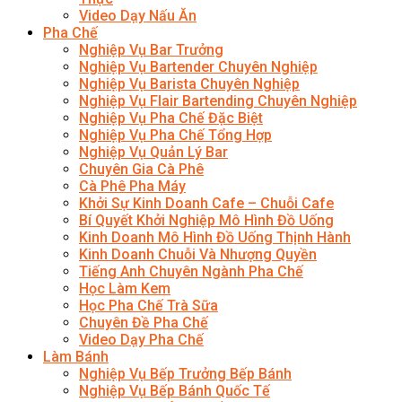
Video Dạy Nấu Ăn
Pha Chế
Nghiệp Vụ Bar Trưởng
Nghiệp Vụ Bartender Chuyên Nghiệp
Nghiệp Vụ Barista Chuyên Nghiệp
Nghiệp Vụ Flair Bartending Chuyên Nghiệp
Nghiệp Vụ Pha Chế Đặc Biệt
Nghiệp Vụ Pha Chế Tổng Hợp
Nghiệp Vụ Quản Lý Bar
Chuyên Gia Cà Phê
Cà Phê Pha Máy
Khởi Sự Kinh Doanh Cafe – Chuỗi Cafe
Bí Quyết Khởi Nghiệp Mô Hình Đồ Uống
Kinh Doanh Mô Hình Đồ Uống Thịnh Hành
Kinh Doanh Chuỗi Và Nhượng Quyền
Tiếng Anh Chuyên Ngành Pha Chế
Học Làm Kem
Học Pha Chế Trà Sữa
Chuyên Đề Pha Chế
Video Dạy Pha Chế
Làm Bánh
Nghiệp Vụ Bếp Trưởng Bếp Bánh
Nghiệp Vụ Bếp Bánh Quốc Tế