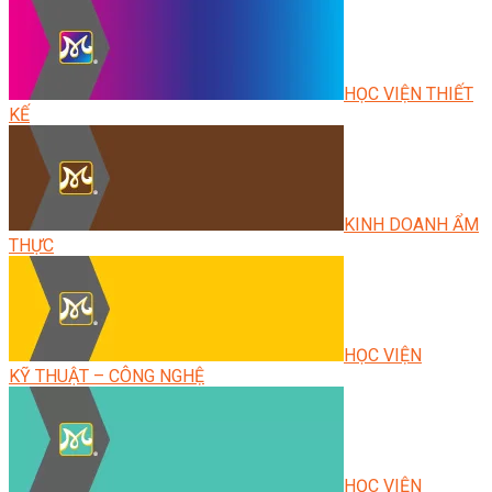
HỌC VIỆN THIẾT
KẾ
KINH DOANH ẨM
THỰC
HỌC VIỆN
KỸ THUẬT – CÔNG NGHỆ
HỌC VIỆN