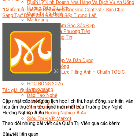
Quản Lý Kinh Doanh Nhà Hàng Và Dịch Vụ Ăn Uống
Hướng Dẫn Du Lịch
"California Cheese Seminar & Cooking Contest - Sân Chơi
Quản Trị Lữ Hành
Sáng Tạo Dành Cho Các Đầu Bếp Tương Lai"
Marketing
Tạo Mẫu Và Chăm Sóc Sắc Đẹp
Truyền Thông Đa Phương Tiện
Công Nghệ Thông Tin
An Ninh Mạng
Thiết Kế Đồ Họa
Âm Nhạc
Điện Công Nghiệp Và Dân Dụng
Văn Hóa Phổ Thông
Nâng Cao Năng Lực Tiếng Anh – Chuẩn TOEIC
Tin Tức
HỌC BỔNG 2026
Học kỹ năng
Tác giả: Quản Trị Viên
Đào Tạo Nghề
Hoạt Động
Cập nhật các thông tin lịch học lịch thi, hoạt động, sự kiện, văn
Văn Hóa Ẩm Thực Việt Nam
hóa ẩm thực, tin tức nghề mới nhất của Trường Dạy Nghề
Sự Kiện Hướng Nghiệp Á Âu
Hướng Nghiệp Á Âu.
Siêu Thị ĐVP Market
Theo dõi những bài viết của Quản Trị Viên qua các kênh:
Bài viết liên quan