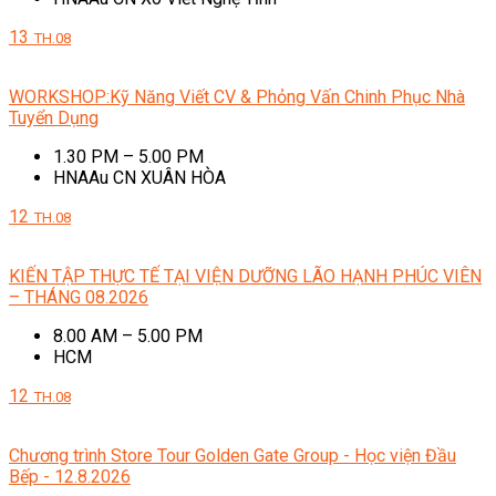
13
TH.08
WORKSHOP:Kỹ Năng Viết CV & Phỏng Vấn Chinh Phục Nhà
Tuyển Dụng
1.30 PM – 5.00 PM
HNAAu CN XUÂN HÒA
12
TH.08
KIẾN TẬP THỰC TẾ TẠI VIỆN DƯỠNG LÃO HẠNH PHÚC VIÊN
– THÁNG 08.2026
8.00 AM – 5.00 PM
HCM
12
TH.08
Chương trình Store Tour Golden Gate Group - Học viện Đầu
Bếp - 12.8.2026