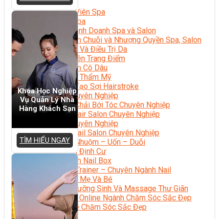
Sắc Đẹp
Kỹ Thuật Viên Spa
Quản Lý Spa
Khởi Sự Kinh Doanh Spa và Salon
Kinh Doanh Chuỗi và Nhượng Quyền Spa, Salon
Chăm Sóc Và Điều Trị Da
Chuyên Viên Trang Điểm
Trang Điểm Cô Dâu
Phun Xăm Thẩm Mỹ
Kỹ Thuật Tạo Sợi Hairstroke
Khóa Học Nghiệp
Barber Chuyên Nghiệp
Vụ Quản Lý Nhà
Kỹ Thuật Chải Bới Tóc Chuyên Nghiệp
Hàng Khách Sạn
Quản Lý Hair Salon Chuyên Nghiệp
Nối Mi Chuyên Nghiệp
Quản Lý Nail Salon Chuyên Nghiệp
TÌM HIỂU NGAY
Kỹ Thuật Nhuộm – Uốn – Duỗi
Nail Salon Định Cư
Kinh Doanh Nail Box
Train The Trainer – Chuyên Ngành Nail
Chăm Sóc Mẹ Và Bé
Gội Đầu Dưỡng Sinh Và Massage Thư Giãn
Marketing Online Ngành Chăm Sóc Sắc Đẹp
Chuyên Đề Chăm Sóc Sắc Đẹp
Âm Nhạc