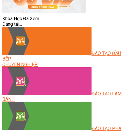
Khóa Học Đã Xem
Đang tải...
ĐÀO TẠO ĐẦU
BẾP
CHUYÊN NGHIỆP
ĐÀO TẠO LÀM
BÁNH
ĐÀO TẠO PHA