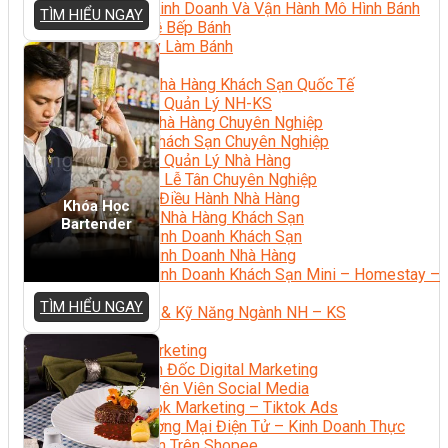
Bí Quyết Kinh Doanh Và Vận Hành Mô Hình Bánh
TÌM HIỂU NGAY
Chuyên Đề Bếp Bánh
Video Dạy Làm Bánh
Quản Trị NHKS
Quản Trị Nhà Hàng Khách Sạn Quốc Tế
Nghiệp Vụ Quản Lý NH-KS
Quản Lý Nhà Hàng Chuyên Nghiệp
Quản Lý Khách Sạn Chuyên Nghiệp
Nghiệp Vụ Quản Lý Nhà Hàng
Nghiệp Vụ Lễ Tân Chuyên Nghiệp
Giám Đốc Điều Hành Nhà Hàng
Khóa Học
Tiếng Anh Nhà Hàng Khách Sạn
Bartender
Khởi Sự Kinh Doanh Khách Sạn
Khởi Sự Kinh Doanh Nhà Hàng
Khởi Sự Kinh Doanh Khách Sạn Mini – Homestay –
AirBnB
TÌM HIỂU NGAY
Kiến Thức & Kỹ Năng Ngành NH – KS
Marketing
Digital Marketing
Giám Đốc Digital Marketing
Chuyên Viên Social Media
Tiktok Marketing – Tiktok Ads
Thương Mại Điện Tử – Kinh Doanh Thực
Chiến Trên Shopee