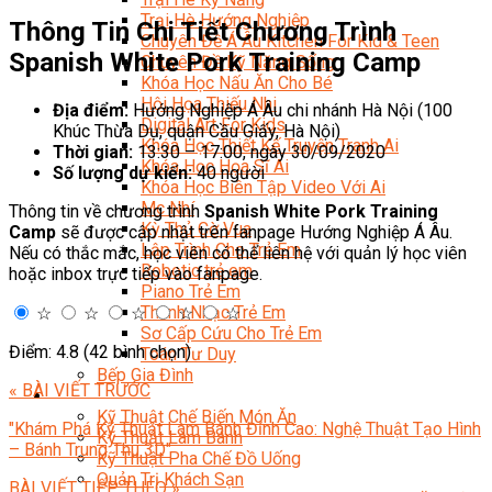
Trại Hè Hướng Nghiệp
Thông Tin Chi Tiết Chương Trình
Chuyên Đề Á Âu Kitchen For Kid & Teen
Spanish White Pork Training Camp
Chuyên Đề Kỹ Năng Sống
Khóa Học Nấu Ăn Cho Bé
Hội Họa Thiếu Nhi
Địa điểm:
Hướng Nghiệp Á Âu chi nhánh Hà Nội (100
Digital Art For Kids
Khúc Thừa Dụ, quận Cầu Giấy, Hà Nội)
Khóa Học Thiết Kế Truyện Tranh Ai
Thời gian:
13:30 – 17:00, ngày 30/09/2020
Khóa Học Họa Sĩ Ai
Số lượng dự kiến:
40 người
Khóa Học Biên Tập Video Với Ai
Mc Nhí
Thông tin về chương trình
Spanish White Pork Training
Kỳ Thủ Cờ Vua
Camp
sẽ được cập nhật trên fanpage Hướng Nghiệp Á Âu.
Lập Trình Cho Trẻ Em
Nếu có thắc mắc, học viên có thể liên hệ với quản lý học viên
Robotic trẻ em
hoặc inbox trực tiếp vào fanpage.
Piano Trẻ Em
Thanh Nhạc Trẻ Em
☆
☆
☆
☆
☆
Sơ Cấp Cứu Cho Trẻ Em
Điểm: 4.8 (42 bình chọn)
Toán Tư Duy
Bếp Gia Đình
« BÀI VIẾT TRƯỚC
Trung Cấp CET
Kỹ Thuật Chế Biến Món Ăn
"Khám Phá Kỹ Thuật Làm Bánh Đỉnh Cao: Nghệ Thuật Tạo Hình
Kỹ Thuật Làm Bánh
– Bánh Trung Thu 3D"
Kỹ Thuật Pha Chế Đồ Uống
Quản Trị Khách Sạn
BÀI VIẾT TIẾP THEO »