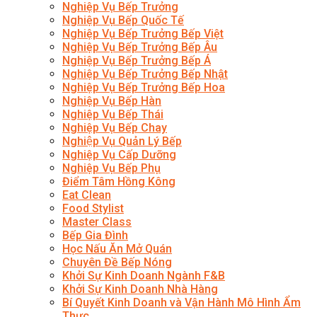
Nghiệp Vụ Bếp Trưởng
Nghiệp Vụ Bếp Quốc Tế
Nghiệp Vụ Bếp Trưởng Bếp Việt
Nghiệp Vụ Bếp Trưởng Bếp Âu
Nghiệp Vụ Bếp Trưởng Bếp Á
Nghiệp Vụ Bếp Trưởng Bếp Nhật
Nghiệp Vụ Bếp Trưởng Bếp Hoa
Nghiệp Vụ Bếp Hàn
Nghiệp Vụ Bếp Thái
Nghiệp Vụ Bếp Chay
Nghiệp Vụ Quản Lý Bếp
Nghiệp Vụ Cấp Dưỡng
Nghiệp Vụ Bếp Phụ
Điểm Tâm Hồng Kông
Eat Clean
Food Stylist
Master Class
Bếp Gia Đình
Học Nấu Ăn Mở Quán
Chuyên Đề Bếp Nóng
Khởi Sự Kinh Doanh Ngành F&B
Khởi Sự Kinh Doanh Nhà Hàng
Bí Quyết Kinh Doanh và Vận Hành Mô Hình Ẩm
Thực