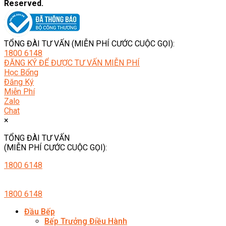
Reserved.
TỔNG ĐÀI TƯ VẤN (MIỄN PHÍ CƯỚC CUỘC GỌI):
1800 6148
ĐĂNG KÝ ĐỂ ĐƯỢC TƯ VẤN MIỄN PHÍ
Học Bổng
Đăng Ký
Miễn Phí
Zalo
Chat
×
TỔNG ĐÀI TƯ VẤN
(MIỄN PHÍ CƯỚC CUỘC GỌI):
1800 6148
1800 6148
Đầu Bếp
Bếp Trưởng Điều Hành