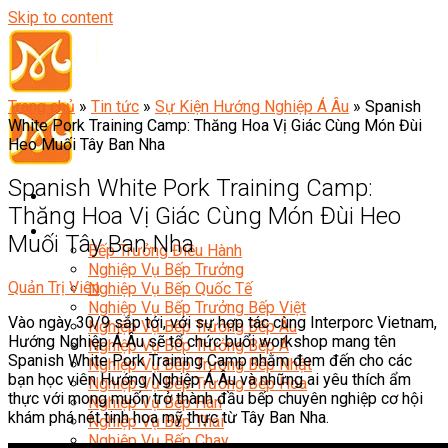
Skip to content
Trang chủ
»
Tin tức
»
Sự Kiện Hướng Nghiệp Á Âu
»
Spanish
White Pork Training Camp: Thăng Hoa Vị Giác Cùng Món Đùi
Heo Muối Tây Ban Nha
Spanish White Pork Training Camp:
Thăng Hoa Vị Giác Cùng Món Đùi Heo
Đầu Bếp
Muối Tây Ban Nha
Bếp Trưởng Điều Hành
Nghiệp Vụ Bếp Trưởng
Quản Trị Viên
Nghiệp Vụ Bếp Quốc Tế
Nghiệp Vụ Bếp Trưởng Bếp Việt
Vào ngày 30/9 sắp tới, với sự hợp tác cùng Interporc Vietnam,
Nghiệp Vụ Bếp Trưởng Bếp Âu
Hướng Nghiệp Á Âu sẽ tổ chức buổi workshop mang tên
Nghiệp Vụ Bếp Trưởng Bếp Á
Spanish White Pork Training Camp nhằm đem đến cho các
Nghiệp Vụ Bếp Trưởng Bếp Nhật
bạn học viên Hướng Nghiệp Á Âu và những ai yêu thích ẩm
Nghiệp Vụ Bếp Trưởng Bếp Hoa
thực với mong muốn trở thành đầu bếp chuyên nghiệp cơ hội
Nghiệp Vụ Bếp Hàn
khám phá nét tinh hoa mỹ thực từ Tây Ban Nha.
Nghiệp Vụ Bếp Thái
Nghiệp Vụ Bếp Chay