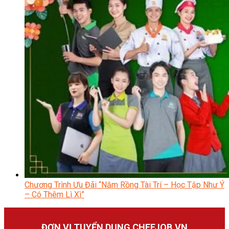
Chương Trình Ưu Đãi “Năm Rồng Tài Trí – Học Tập Như Ý
– Có Thêm Lì Xì”
ĐƠN VỊ TUYỂN DỤNG CHEFJOB.VN