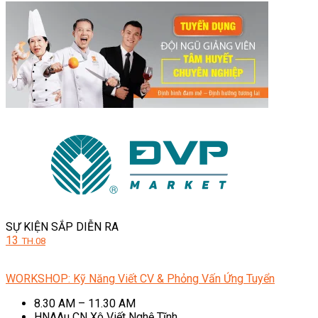
SỰ KIỆN SẮP DIỄN RA
13
TH.08
WORKSHOP: Kỹ Năng Viết CV & Phỏng Vấn Ứng Tuyển
8.30 AM – 11.30 AM
HNAAu CN Xô Viết Nghệ Tĩnh