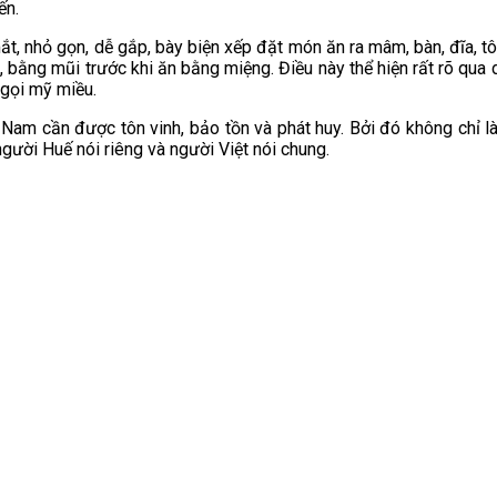
ến.
t, nhỏ gọn, dễ gắp, bày biện xếp đặt món ăn ra mâm, bàn, đĩa, tô
ằng mũi trước khi ăn bằng miệng. Điều này thể hiện rất rõ qua dĩ
 gọi mỹ miều.
 Nam cần được tôn vinh, bảo tồn và phát huy. Bởi đó không chỉ 
người Huế nói riêng và người Việt nói chung.