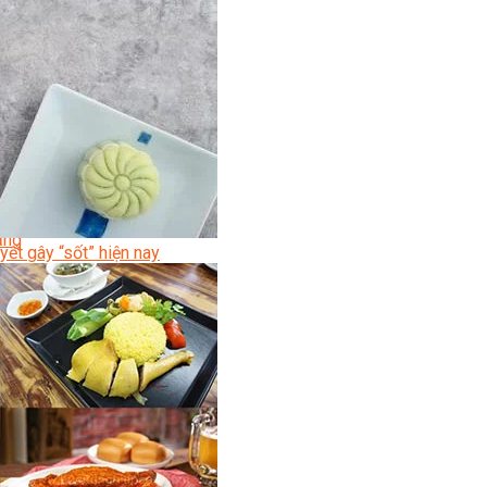
ời
Lạnh Dân Dụng
ạng
ết gây “sốt” hiện nay