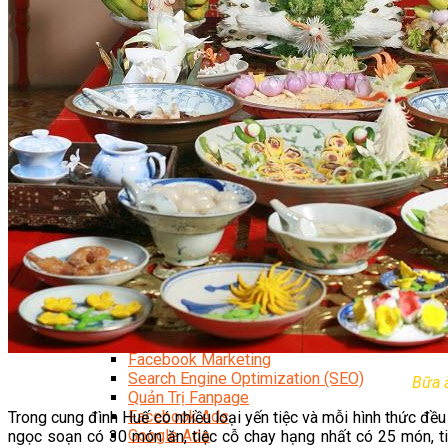
Quản Trị Nhà Hàng Khách Sạn Quốc Tế
Nghiệp Vụ Quản Lý NH-KS
Quản Lý Nhà Hàng Chuyên Nghiệp
Quản Lý Khách Sạn Chuyên Nghiệp
Nghiệp Vụ Quản Lý Nhà Hàng
Nghiệp Vụ Lễ Tân Chuyên Nghiệp
Giám Đốc Điều Hành Nhà Hàng
Tiếng Anh Nhà Hàng Khách Sạn
Khởi Sự Kinh Doanh Khách Sạn
Khởi Sự Kinh Doanh Nhà Hàng
Khởi Sự Kinh Doanh Khách Sạn Mini – Homestay – 
Kiến Thức & Kỹ Năng Ngành NH – KS
Marketing
Digital Marketing
Giám Đốc Digital Marketing
Chuyên Viên Social Media
Tiktok Marketing – Tiktok Ads
Thương Mại Điện Tử – Kinh Doanh Thực Chiến
Facebook Marketing
Search Engine Optimization (SEO)
Bữa 
Quản Trị Fanpage
Facebook Ads
Trong cung đình Huế có nhiều loại yến tiệc và mỗi hình thức đều 
Google Ads
ngọc soạn có 30 món ăn, tiệc cỗ chay hạng nhất có 25 món, ti