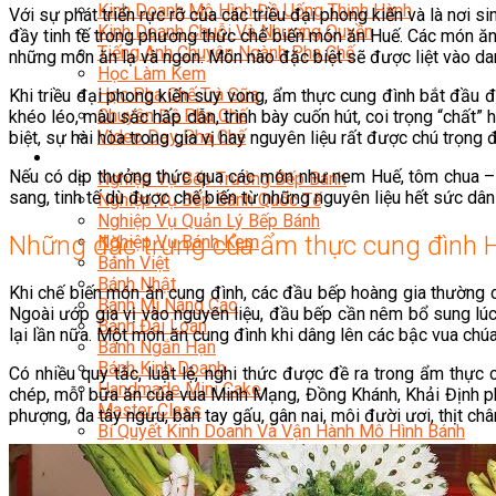
Kinh Doanh Mô Hình Đồ Uống Thịnh Hành
Với sự phát triển rực rỡ của các triều đại phong kiến và là nơ
Kinh Doanh Chuỗi Và Nhượng Quyền
đầy tinh tế trong phương thức chế biến món ăn Huế. Các món ăn c
Tiếng Anh Chuyên Ngành Pha Chế
những món ăn lạ và ngon. Món nào đặc biệt sẽ được liệt vào dan
Học Làm Kem
Học Pha Chế Trà Sữa
Khi triều đại phong kiến suy vong, ẩm thực cung đình bắt đầu đ
Chuyên Đề Pha Chế
khéo léo, màu sắc hấp dẫn, trình bày cuốn hút, coi trọng “chất
Video Dạy Pha Chế
biệt, sự hài hòa trong gia vị hay nguyên liệu rất được chú trọn
Làm Bánh
Nếu có dịp thưởng thức qua các món như nem Huế, tôm chua – t
Nghiệp Vụ Bếp Trưởng Bếp Bánh
sang, tinh tế dù được chế biến từ những nguyên liệu hết sức dân
Nghiệp Vụ Bếp Bánh Quốc Tế
Nghiệp Vụ Quản Lý Bếp Bánh
Những đặc trưng của ẩm thực cung đình 
Nghiệp Vụ Bánh Kem
Bánh Việt
Bánh Nhật
Khi chế biến món ăn cung đình, các đầu bếp hoàng gia thường 
Bánh Mì Nâng Cao
Ngoài ướp gia vị vào nguyên liệu, đầu bếp cần nêm bổ sung lúc
Bánh Đài Loan
lại lần nữa. Một món ăn cung đình khi dâng lên các bậc vua c
Bánh Ngắn Hạn
Bánh Kinh Doanh
Có nhiều quy tắc, luật lệ, nghi thức được đề ra trong ẩm thực
Handmade Mini Cake
chép, mỗi bữa ăn của vua Minh Mạng, Đồng Khánh, Khải Định ph
Master Class
phượng, da tây ngưu, bàn tay gấu, gân nai, môi đười ươi, thịt c
Bí Quyết Kinh Doanh Và Vận Hành Mô Hình Bánh
Chuyên Đề Bếp Bánh
Video Dạy Làm Bánh
Quản Trị NHKS