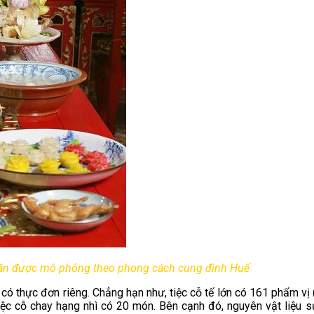
AirBnB
 Trên Shopee
ăn được mô phỏng theo phong cách cung đình Huế
có thực đơn riêng. Chẳng hạn như, tiệc cỗ tế lớn có 161 phẩm vị (
ệc cỗ chay hạng nhì có 20 món. Bên cạnh đó, nguyên vật liệu sử