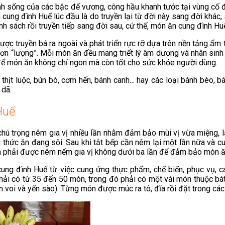
i sinh sống của các bậc đế vương, công hầu khanh tước tại vùng c
ung đình Huế lúc đầu là do truyền lại từ đời này sang đời khác, s
h sách rồi truyền tiếp sang đời sau, cứ thế, món ăn cung đình Hu
ược truyền bá ra ngoài và phát triển rực rỡ dựa trên nền tảng ẩm
” hơn “lượng”. Mỗi món ăn đều mang triết lý âm dương và nhân si
g để món ăn không chỉ ngon mà còn tốt cho sức khỏe người dùng.
hịt luộc, bún bò, cơm hến, bánh canh… hay các loại bánh bèo, 
 dã.
Huế
chú trọng nêm gia vị nhiều lần nhằm đảm bảo mùi vị vừa miệng, 
 thức ăn đang sôi. Sau khi tắt bếp cần nêm lại một lần nữa và cu
húa phải được nêm nếm gia vị không dưới ba lần để đảm bảo món 
 cung đình Huế từ việc cung ứng thực phẩm, chế biến, phục vụ, 
ải có từ 35 đến 50 món, trong đó phải có một vài món thuộc bá
hân voi và yến sào). Từng món được múc ra tô, đĩa rồi đặt trong c