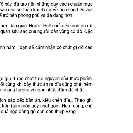
ố đô này, đã tạo nên những quy cách chuẩn mực
au các sứ thần khi đi sứ về, họ cung tiến vua
ế trở nên phong phú và đa dạng hơn.
 thực dân gian. Người Huế chế biến món ăn rất
nh quan sâu sắc của người dân vùng cố đô. Đặc
bánh nậm… bạn sẽ cảm nhận có chút gì đó cao
lại giữ được chất tươi nguyên của thực phẩm.
ối cùng khi bày thức ăn ra dĩa cũng phải nêm
ăn mang hương vị ngon nhất, đậm đà nhất.
cách sắp xếp bàn ăn, kiểu chén đĩa… Theo ghi
t trân (tám món quý nhất gồm: Nem công, chả
ác quả hộp bằng gỗ sơn son thiếp vàng.