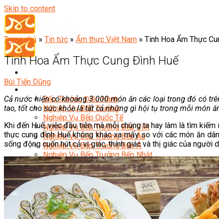
Skip to content
Trang chủ
»
Tin tức
»
Ẩm thực Việt Nam
»
Tinh Hoa Ẩm Thực Cu
Tinh Hoa Ẩm Thực Cung Đình Huế
Bùi Tiến Dũng
Đầu Bếp
Cả nước hiện có khoảng 3.000 món ăn các loại trong đó có trê
Bếp Trưởng Điều Hành
tao, tốt cho sức khỏe là tất cả những gì hội tụ trong mỗi món 
Nghiệp Vụ Bếp Trưởng
Nghiệp Vụ Bếp Quốc Tế
Khi đến Huế, việc đầu tiên mà mỗi chúng ta hay làm là tìm kiế
Nghiệp Vụ Bếp Trưởng Bếp Việt
thực cung đình Huế không khác xa mấy so với các món ăn dân gi
Nghiệp Vụ Bếp Trưởng Bếp Âu
sống động cuốn hút cả vị giác, thính giác và thị giác của người 
Nghiệp Vụ Bếp Trưởng Bếp Á
Nghiệp Vụ Bếp Trưởng Bếp Nhật
Nghiệp Vụ Bếp Trưởng Bếp Hoa
Nghiệp Vụ Bếp Hàn
Nghiệp Vụ Bếp Thái
Nghiệp Vụ Bếp Chay
Nghiệp Vụ Quản Lý Bếp
Nghiệp Vụ Cấp Dưỡng