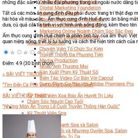
Content Marketing Đa Kênh
những đặc sản từ nhiều địa phương trong và ngoài nước dâng ti
Digital Marketing Foundation
Tất cả các món ăn cung đình đều phải được trang trí thật đẹp mắ
Bán Hàng Đa Kênh
hài hòa về màu sắc… Ẩm thực cung đình Huế được ăn bằng mắt, b
Adobe Photoshop – Illustrator
dưa, củ quả cắt tỉa tinh vi với hình ảnh sống động, kèm theo tên
Marketing Online Ngành F&B
Marketing Online Ngành Chăm Sóc Sắc Đẹp
Ẩm thực cung đình Huế chính là phần tinh túy của ẩm thực Việt
Chuyên Đề Digital Marketing
quan niệm sống, triết lý tư tưởng và cách thể hiện tính cách của 
Media Production
Chuyên Viên Tổ Chức Sự Kiện
☆
☆
☆
☆
☆
Truyền Thông Đa Phương Tiện
Media Production
Điểm: 4.9 (30 bình chọn)
Nhiếp Ảnh Thương Mại
Sản Xuất Phim Kỹ Thuật Số
« BÀI VIẾT TRƯỚC
Biên Tập Video Cơ Bản Với Capcut
Dựng Phim Cơ Bản Với Adobe Premiere Pro
"Tìm Đến Cà Phê Vợt Uống Dòng Thời Gian"
Sức Khỏe
Kỹ Thuật Viên Xoa Bóp Ấn Huyệt Trị Liệu
BÀI VIẾT TIẾP THEO »
Chăm Sóc Người Cao Tuổi
"Những Món Ăn Trong Lễ Cưới Truyền Thống Hàn Quốc"
Sắc Đẹp
Kỹ Thuật Viên Spa
Quản Lý Spa
Khởi Sự Kinh Doanh Spa và Salon
Kinh Doanh Chuỗi và Nhượng Quyền Spa, Salon
Chăm Sóc Và Điều Trị Da