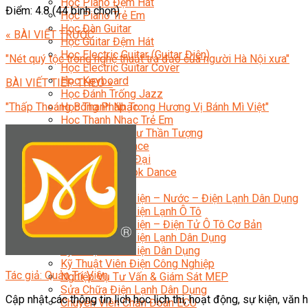
Học Piano Đệm Hát
Điểm: 4.8 (44 bình chọn)
Học Piano Trẻ Em
Học Đàn Guitar
« BÀI VIẾT TRƯỚC
Học Guitar Đệm Hát
Học Electric Guitar (Guitar Điện)
"Nét quý tộc trong nghệ thuật trà đạo của người Hà Nội xưa"
Học Electric Guitar Cover
Học Keyboard
BÀI VIẾT TIẾP THEO »
Học Đánh Trống Jazz
"Thấp Thoáng Bóng Pháp Trong Hương Vị Bánh Mì Việt"
Học Thanh Nhạc
Học Thanh Nhạc Trẻ Em
Học Hát Hay Như Thần Tượng
Học K-POP Dance
Học Nhảy Hiện Đại
Chuyên Đề Tiktok Dance
Kỹ Thuật – Công Nghệ
Kỹ Thuật Viên Điện – Nước – Điện Lạnh Dân Dụng
Kỹ Thuật Viên Điện Lạnh Ô Tô
Kỹ Thuật Viên Điện – Điện Tử Ô Tô Cơ Bản
Kỹ Thuật Viên Điện Lạnh Dân Dụng
Kỹ Thuật Viên Điện Dân Dụng
Kỹ Thuật Viên Điện Công Nghiệp
Tác giả: Quản Trị Viên
Nghiệp Vụ Tư Vấn & Giám Sát MEP
Sửa Chữa Điện Lạnh Dân Dụng
Cập nhật các thông tin lịch học lịch thi, hoạt động, sự kiện, v
Chuyên Viên Chẩn Đoán ECU