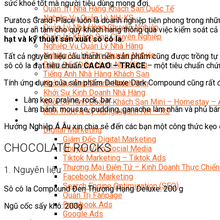
sức khoẻ tốt mà người tiêu dùng mong đợi.
Quản Trị Nhà Hàng Khách Sạn Quốc Tế
Nghiệp Vụ Quản Lý NH-KS
Puratos Grand-Place luôn là doanh nghiệp tiên phong trong nhữn
Quản Lý Nhà Hàng Chuyên Nghiệp
trao sự an tâm cho quý khách hàng thông qua việc kiểm soát cả 
Quản Lý Khách Sạn Chuyên Nghiệp
hạt và kỹ thuật sản xuất sô cô la.
Nghiệp Vụ Quản Lý Nhà Hàng
Nghiệp Vụ Lễ Tân Chuyên Nghiệp
Tất cả nguyên liệu cấu thành nên sản phẩm cũng được trồng tự n
Giám Đốc Điều Hành Nhà Hàng
sô cô la đạt tiêu chuẩn
CACAO – TRACE
– một tiêu chuẩn chứn
Tiếng Anh Nhà Hàng Khách Sạn
Tính ứng dụng của sản phẩm Deluxe Dark Compound cũng rất 
Khởi Sự Kinh Doanh Khách Sạn
Khởi Sự Kinh Doanh Nhà Hàng
Làm kẹo: praline, rock, bar…
Khởi Sự Kinh Doanh Khách Sạn Mini – Homestay – 
Làm bánh: mousse, pudding, ganache làm nhân và phủ bá
Kiến Thức & Kỹ Năng Ngành NH – KS
Marketing
Hướng Nghiệp Á Âu xin chia sẻ đến các bạn một công thức kẹ
Digital Marketing
Giám Đốc Digital Marketing
CHOCOLATE ROCKS
Chuyên Viên Social Media
Tiktok Marketing – Tiktok Ads
Thương Mại Điện Tử – Kinh Doanh Thực Chiến
1. Nguyên liệu:
Facebook Marketing
Search Engine Optimization (SEO)
Sô cô la Compound Đen Thượng Hạng Deluxe: 200 g
Quản Trị Fanpage
Facebook Ads
Ngũ cốc sấy khô: 200g
Google Ads