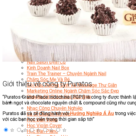
Chuyên Viên Trang Điểm
Trang Điểm Cô Dâu
Phun Xăm Thẩm Mỹ
Kỹ Thuật Tạo Sợi Hairstroke
Barber Chuyên Nghiệp
Kỹ Thuật Chải Bới Tóc Chuyên Nghiệp
Quản Lý Hair Salon Chuyên Nghiệp
Nối Mi Chuyên Nghiệp
Quản Lý Nail Salon Chuyên Nghiệp
Kỹ Thuật Nhuộm – Uốn – Duỗi
Nail Salon Định Cư
Kinh Doanh Nail Box
Train The Trainer – Chuyên Ngành Nail
Chăm Sóc Mẹ Và Bé
Giới thiệu về công ty Puratos
Gội Đầu Dưỡng Sinh Và Massage Thư Giãn
Marketing Online Ngành Chăm Sóc Sắc Đẹp
Chuyên Đề Chăm Sóc Sắc Đẹp
“Puratos Grand-Place Indochina (PGPI) là công ty được thành lậ
Âm Nhạc
bánh ngọt và chocolate nguyên chất & compound cũng như cung
Nhạc Công Chuyên Nghiệp
Puratos đã và sẽ đồng hành với
Hướng Nghiệp Á Âu
trong việc
Ca Sĩ Chuyên Nghiệp
với các bạn học viên trong thời gian sắp tới”
Học Đàn Violin
Học Violin Cover
☆
☆
☆
☆
☆
Học Đàn Piano