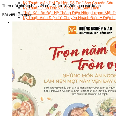
Kỹ Thuật Viên Đại Tu Hộp Số Tự Động Chuyên Sâu
Theo dõi những bài viết của Quản Trị Viên qua các kênh:
Kỹ Thuật Quấn Dây Và Sửa Chữa Máy Điện
Thiết Kế Lắp Đặt Hệ Thống Điện Năng Lượng Mặt Tr
Bài viết liên quan
Kỹ Thuật Viên Điện Tử Chuyên Ngành Điện – Điện 
Ngành Khác
Quản Trị & Phát Triển Doanh Nghiệp
Giám Đốc Nhân Sự Chuyên Nghiệp
Quản Lý Cấp Trung Chuyên Nghiệp
Công Nghệ Thông Tin
Chuyên Viên Quản Trị Vận Hành Hệ Thống
An Ninh Mạng (Network Security)
Chuyên Viên Quản Trị Hệ Thống Và An Ninh M
Quản Trị Hệ Thống Linux
Quản Trị Vận Hành Microsoft Azure
Data Analyst (Phân Tích Dữ Liệu)
Data Visualization (Trực Quan Hóa Dữ Liệu)
Data System (Quản Trị Dữ Liệu)
Chuyên Viên Lập Trình (Full Stack)
Chuyên Viên Lập Trình Website (Full Stack)
Chuyên Viên Lập Trình Mobile (Full Stack)
Software Testing
Trọn Bộ Công Cụ AI Văn Phòng
Trọn Bộ Công Cụ AI Ứng Dụng Giảng Dạy