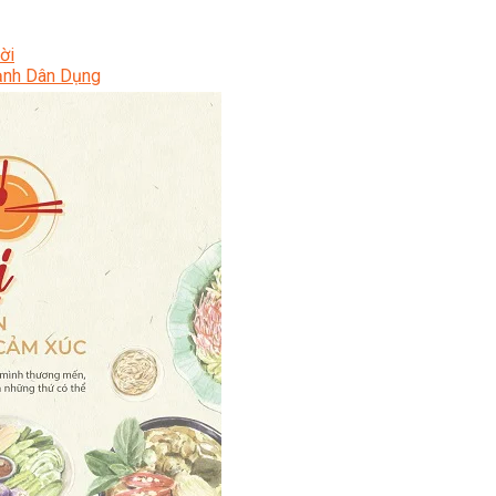
ời
Lạnh Dân Dụng
ạng