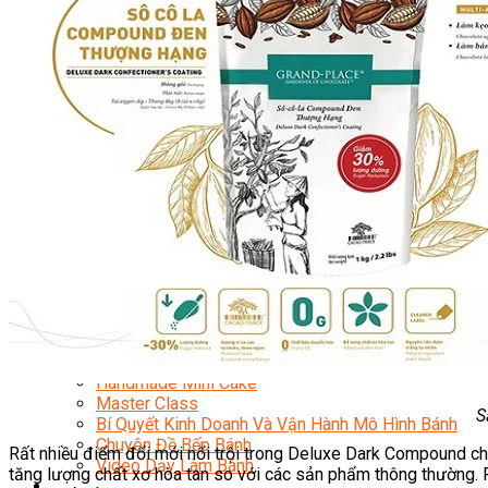
Kinh Doanh Mô Hình Đồ Uống Thịnh Hành
Kinh Doanh Chuỗi Và Nhượng Quyền
Tiếng Anh Chuyên Ngành Pha Chế
Học Làm Kem
Học Pha Chế Trà Sữa
Chuyên Đề Pha Chế
Video Dạy Pha Chế
Làm Bánh
Nghiệp Vụ Bếp Trưởng Bếp Bánh
Nghiệp Vụ Bếp Bánh Quốc Tế
Nghiệp Vụ Quản Lý Bếp Bánh
Nghiệp Vụ Bánh Kem
Bánh Việt
Bánh Nhật
Bánh Mì Nâng Cao
Bánh Đài Loan
Bánh Ngắn Hạn
Bánh Kinh Doanh
Handmade Mini Cake
Master Class
S
Bí Quyết Kinh Doanh Và Vận Hành Mô Hình Bánh
Chuyên Đề Bếp Bánh
Rất nhiều điểm đổi mới nổi trội trong Deluxe Dark Compound c
Video Dạy Làm Bánh
tăng lượng chất xơ hòa tan so với các sản phẩm thông thường. 
Quản Trị NHKS