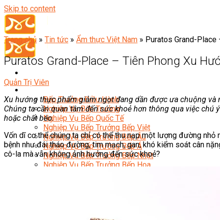
Skip to content
Trang chủ
»
Tin tức
»
Ẩm thực Việt Nam
»
Puratos Grand-Place
Puratos Grand-Place – Tiên Phong Xu Hư
Quản Trị Viên
Đầu Bếp
Xu hướng thực phẩm giảm ngọt đang dần được ưa chuộng và nhâ
Bếp Trưởng Điều Hành
Chúng ta cần quan tâm đến sức khoẻ hơn thông qua việc chú ý
Nghiệp Vụ Bếp Trưởng
hoặc chất béo.
Nghiệp Vụ Bếp Quốc Tế
Nghiệp Vụ Bếp Trưởng Bếp Việt
Vốn dĩ cơ thể chúng ta chỉ có thể thu nạp một lượng đường nhỏ 
Nghiệp Vụ Bếp Trưởng Bếp Âu
bệnh như đái tháo đường, tim mạch, gan, khó kiểm soát cân n
Nghiệp Vụ Bếp Trưởng Bếp Á
cô-la mà vẫn không ảnh hưởng đến sức khoẻ?
Nghiệp Vụ Bếp Trưởng Bếp Nhật
Nghiệp Vụ Bếp Trưởng Bếp Hoa
Nghiệp Vụ Bếp Hàn
Nghiệp Vụ Bếp Thái
Nghiệp Vụ Bếp Chay
Nghiệp Vụ Quản Lý Bếp
Nghiệp Vụ Cấp Dưỡng