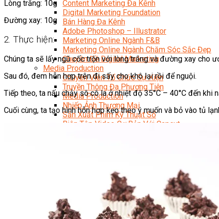
Content Marketing Đa Kênh
Lòng trắng: 10g
Digital Marketing Foundation
Đường xay: 10g
Bán Hàng Đa Kênh
Adobe Photoshop – Illustrator
2. Thực hiện:
Marketing Online Ngành F&B
Marketing Online Ngành Chăm Sóc Sắc Đẹp
Chúng ta sẽ lấy ngũ cốc trộn với lòng trắng và đường xay cho ướ
Chuyên Đề Digital Marketing
Media Production
Sau đó, đem hỗn hợp trên đi sấy cho khô lại rồi để nguội.
Chuyên Viên Tổ Chức Sự Kiện
Truyền Thông Đa Phương Tiện
Tiếp theo, ta nấu chảy sô cô la ở nhiệt độ 35°C – 40°C đến khi 
Media Production
Nhiếp Ảnh Thương Mại
Cuối cùng, ta tạo hình hỗn hợp kẹo theo ý muốn và bỏ vào tủ lạn
Sản Xuất Phim Kỹ Thuật Số
Biên Tập Video Cơ Bản Với Capcut
Dựng Phim Cơ Bản Với Adobe Premiere Pro
Sức Khỏe
Kỹ Thuật Viên Xoa Bóp Ấn Huyệt Trị Liệu
Chăm Sóc Người Cao Tuổi
Sắc Đẹp
Kỹ Thuật Viên Spa
Quản Lý Spa
Khởi Sự Kinh Doanh Spa và Salon
Kinh Doanh Chuỗi và Nhượng Quyền Spa, Salon
Chăm Sóc Và Điều Trị Da