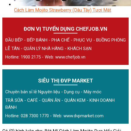
Cách Làm Mojito Strawberry (Dâu Tây) Tươi Mát
ĐƠN VỊ TUYỂN DỤNG CHEFJOB.VN
ĐẦU BẾP - BẾP BÁNH - PHA CHẾ - PHỤC VỤ - BUỒNG PHÒNG
LỄ TÂN - QUẢN LÝ NHÀ HÀNG - KHÁCH SẠN
Hotline: 1900 2175 - Web:
www.chefjob.vn
SIÊU THỊ ĐVP MARKET
Chuyên bán sỉ lẻ Nguyên liệu - Dụng cụ - Máy móc
TRÀ SỮA - CAFÉ - QUÁN ĂN - QUÁN KEM - KINH DOANH
BÁNH
Hotline: 028 7300 1770 - Web:
www.dvpmarket.com