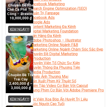
Facebook Marketing
Chuyên Đề Pha
Search Engine Optimization (SEO)
Chế Cà Phê Thủ
Quản Trị Fanpage
Công – Brewing
Facebook Ads
10,000,000
₫
Google Ads
Content Marketing Đa Kênh
XEM NGAY!!!
Digital Marketing Foundation
Bán Hàng Đa Kênh
Adobe Photoshop – Illustrator
Marketing Online Ngành F&B
Marketing Online Ngành Chăm Sóc Sắc Đẹp
Chuyên Đề Digital Marketing
Media Production
Chuyên Viên Tổ Chức Sự Kiện
Truyền Thông Đa Phương Tiện
Media Production
Chuyên Đề Trà
Nhiếp Ảnh Thương Mại
Trái Cây
Sản Xuất Phim Kỹ Thuật Số
2,400,000
₫
–
Biên Tập Video Cơ Bản Với Capcut
3,000,000
₫
Dựng Phim Cơ Bản Với Adobe Premiere Pro
Sức Khỏe
XEM NGAY!!!
Kỹ Thuật Viên Xoa Bóp Ấn Huyệt Trị Liệu
Chăm Sóc Người Cao Tuổi