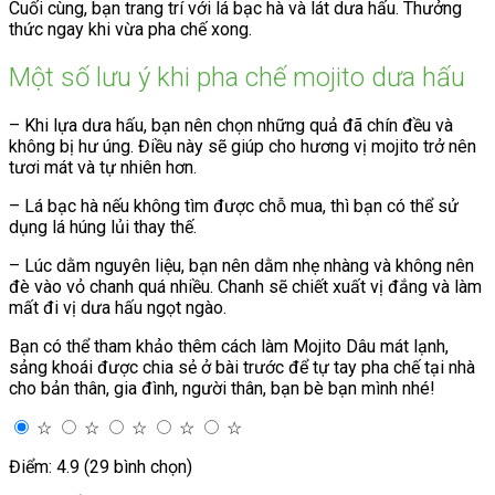
Cuối cùng, bạn trang trí với lá bạc hà và lát dưa hấu. Thưởng
thức ngay khi vừa pha chế xong.
Một số lưu ý khi pha chế mojito dưa hấu
– Khi lựa dưa hấu, bạn nên chọn những quả đã chín đều và
không bị hư úng. Điều này sẽ giúp cho hương vị mojito trở nên
tươi mát và tự nhiên hơn.
– Lá bạc hà nếu không tìm được chỗ mua, thì bạn có thể sử
dụng lá húng lủi thay thế.
– Lúc dằm nguyên liệu, bạn nên dằm nhẹ nhàng và không nên
đè vào vỏ chanh quá nhiều. Chanh sẽ chiết xuất vị đắng và làm
mất đi vị dưa hấu ngọt ngào.
Bạn có thể tham khảo thêm cách làm Mojito Dâu mát lạnh,
sảng khoái được chia sẻ ở bài trước để tự tay pha chế tại nhà
cho bản thân, gia đình, người thân, bạn bè bạn mình nhé!
☆
☆
☆
☆
☆
Điểm: 4.9 (29 bình chọn)