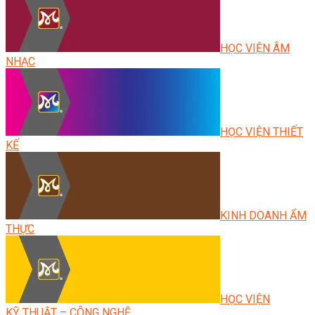
HỌC VIỆN ÂM
NHẠC
HỌC VIỆN THIẾT
KẾ
KINH DOANH ẨM
THỰC
HỌC VIỆN
KỸ THUẬT – CÔNG NGHỆ