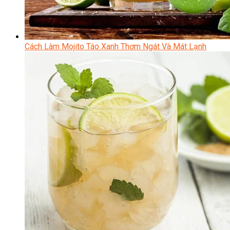
Cách Làm Mojito Táo Xanh Thơm Ngát Và Mát Lạnh