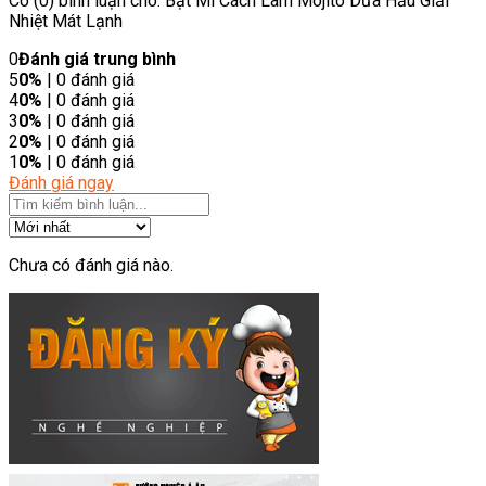
Có (0) bình luận cho: Bật Mí Cách Làm Mojito Dưa Hấu Giải
Nhiệt Mát Lạnh
0
Đánh giá trung bình
5
0%
| 0 đánh giá
4
0%
| 0 đánh giá
3
0%
| 0 đánh giá
2
0%
| 0 đánh giá
1
0%
| 0 đánh giá
Đánh giá ngay
Chưa có đánh giá nào.