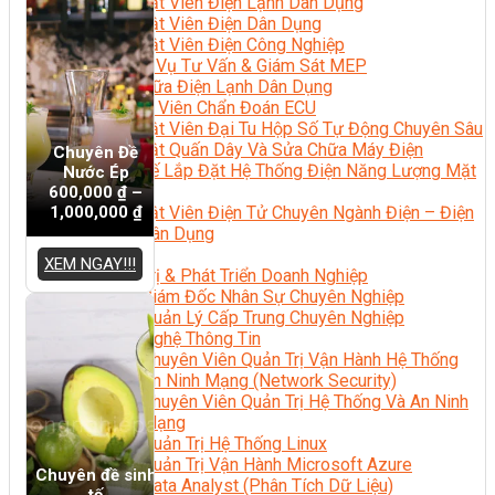
Kỹ Thuật Viên Điện Lạnh Dân Dụng
Kỹ Thuật Viên Điện Dân Dụng
Kỹ Thuật Viên Điện Công Nghiệp
Nghiệp Vụ Tư Vấn & Giám Sát MEP
Sửa Chữa Điện Lạnh Dân Dụng
Chuyên Viên Chẩn Đoán ECU
Kỹ Thuật Viên Đại Tu Hộp Số Tự Động Chuyên Sâu
Kỹ Thuật Quấn Dây Và Sửa Chữa Máy Điện
Chuyên Đề
Thiết Kế Lắp Đặt Hệ Thống Điện Năng Lượng Mặt
Nước Ép
Trời
600,000
₫
–
1,000,000
₫
Kỹ Thuật Viên Điện Tử Chuyên Ngành Điện – Điện
Lạnh Dân Dụng
Ngành Khác
XEM NGAY!!!
Quản Trị & Phát Triển Doanh Nghiệp
Giám Đốc Nhân Sự Chuyên Nghiệp
Quản Lý Cấp Trung Chuyên Nghiệp
Công Nghệ Thông Tin
Chuyên Viên Quản Trị Vận Hành Hệ Thống
An Ninh Mạng (Network Security)
Chuyên Viên Quản Trị Hệ Thống Và An Ninh
Mạng
Quản Trị Hệ Thống Linux
Quản Trị Vận Hành Microsoft Azure
Chuyên đề sinh
Data Analyst (Phân Tích Dữ Liệu)
tố