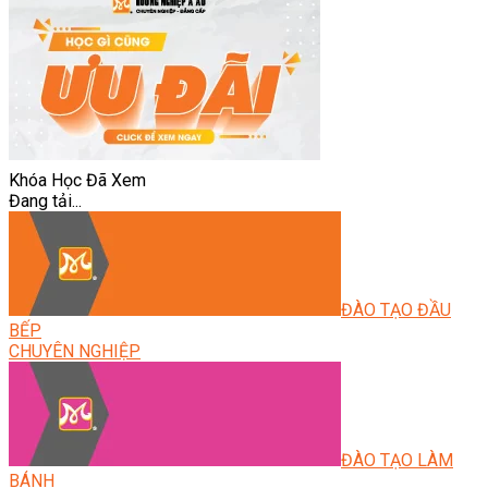
Khóa Học Đã Xem
Đang tải...
ĐÀO TẠO ĐẦU
BẾP
CHUYÊN NGHIỆP
ĐÀO TẠO LÀM
BÁNH