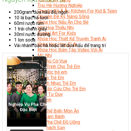
Trại Hè Hướng Nghiệp
Chuyên Đề Á Âu Kitchen For Kid & Teen
200gram dưa hấu đỏ, ngọt
Chuyên Đề Kỹ Năng Sống
10 lá bạc hà tươi
Khóa Học Nấu Ăn Cho Bé
60ml rượu rum
Hội Họa Thiếu Nhi
1 trái chanh giấy
Digital Art For Kids
30ml nước đường
Khóa Học Thiết Kế Truyện Tranh Ai
1 lon soda
Khóa Học Họa Sĩ Ai
Vài nhánh bạc hà hoặc lát dưa hấu để trang trí
Khóa Học Biên Tập Video Với Ai
Mc Nhí
Kỳ Thủ Cờ Vua
Lập Trình Cho Trẻ Em
Robotic trẻ em
Piano Trẻ Em
Thanh Nhạc Trẻ Em
Sơ Cấp Cứu Cho Trẻ Em
Toán Tư Duy
Bếp Gia Đình
Nghiệp Vụ Pha Chế
Trung Cấp CET
Đặc Biệt
Kỹ Thuật Chế Biến Món Ăn
Kỹ Thuật Làm Bánh
Kỹ Thuật Pha Chế Đồ Uống
Quản Trị Khách Sạn