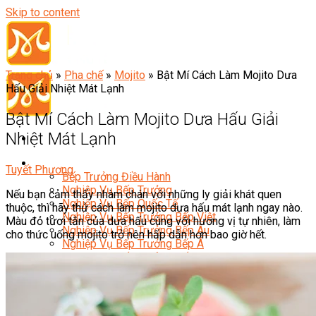
Skip to content
Trang chủ
»
Pha chế
»
Mojito
»
Bật Mí Cách Làm Mojito Dưa
Hấu Giải Nhiệt Mát Lạnh
Bật Mí Cách Làm Mojito Dưa Hấu Giải
Nhiệt Mát Lạnh
Đầu Bếp
Tuyết Phương
Bếp Trưởng Điều Hành
Nghiệp Vụ Bếp Trưởng
Nếu bạn cảm thấy nhàm chán với những ly giải khát quen
Nghiệp Vụ Bếp Quốc Tế
thuộc, thì hãy thử cách làm mojito dưa hấu mát lạnh ngay nào.
Nghiệp Vụ Bếp Trưởng Bếp Việt
Màu đỏ tươi tắn của dưa hấu cùng với hương vị tự nhiên, làm
Nghiệp Vụ Bếp Trưởng Bếp Âu
cho thức uống mojito trở nên hấp dẫn hơn bao giờ hết.
Nghiệp Vụ Bếp Trưởng Bếp Á
Nghiệp Vụ Bếp Trưởng Bếp Nhật
Nghiệp Vụ Bếp Trưởng Bếp Hoa
Nghiệp Vụ Bếp Hàn
Nghiệp Vụ Bếp Thái
Nghiệp Vụ Bếp Chay