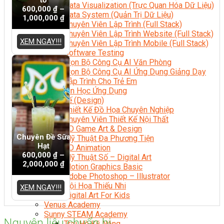
Data Visualization (Trực Quan Hóa Dữ Liệu)
600,000
₫
–
Data System (Quản Trị Dữ Liệu)
1,000,000
₫
Chuyên Viên Lập Trình (Full Stack)
Chuyên Viên Lập Trình Website (Full Stack)
XEM NGAY!!!
Chuyên Viên Lập Trình Mobile (Full Stack)
Software Testing
Trọn Bộ Công Cụ AI Văn Phòng
Trọn Bộ Công Cụ AI Ứng Dụng Giảng Dạy
Lập Trình Cho Trẻ Em
Tin Học Ứng Dụng
Thiết Kế (Design)
Thiết Kế Đồ Họa Chuyên Nghiệp
Chuyên Viên Thiết Kế Nội Thất
3D Game Art & Design
Chuyên Đề Sữa
Mỹ Thuật Đa Phương Tiện
Hạt
3D Animation
600,000
₫
–
Mỹ Thuật Số – Digital Art
2,000,000
₫
Motion Graphics Basic
Adobe Photoshop – Illustrator
Hội Họa Thiếu Nhi
XEM NGAY!!!
Digital Art For Kids
Venus Academy
Sunny STEAM Academy
Nguyên liệu chuẩn bị
Trại Hè Kỹ Năng