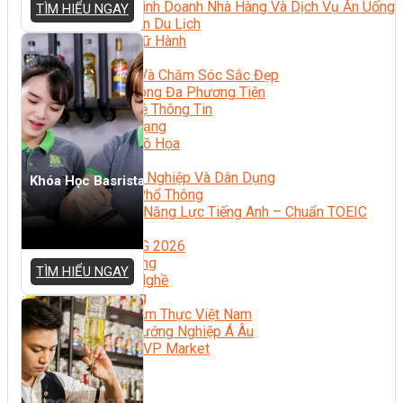
Quản Lý Kinh Doanh Nhà Hàng Và Dịch Vụ Ăn Uống
TÌM HIỂU NGAY
Hướng Dẫn Du Lịch
Quản Trị Lữ Hành
Marketing
Tạo Mẫu Và Chăm Sóc Sắc Đẹp
Truyền Thông Đa Phương Tiện
Công Nghệ Thông Tin
An Ninh Mạng
Thiết Kế Đồ Họa
Âm Nhạc
Điện Công Nghiệp Và Dân Dụng
Khóa Học Basrista
Văn Hóa Phổ Thông
Nâng Cao Năng Lực Tiếng Anh – Chuẩn TOEIC
Tin Tức
HỌC BỔNG 2026
Học kỹ năng
TÌM HIỂU NGAY
Đào Tạo Nghề
Hoạt Động
Văn Hóa Ẩm Thực Việt Nam
Sự Kiện Hướng Nghiệp Á Âu
Siêu Thị ĐVP Market