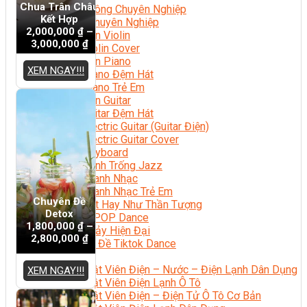
Chua Trân Châu
Nhạc Công Chuyên Nghiệp
Kết Hợp
Ca Sĩ Chuyên Nghiệp
2,000,000
₫
–
Học Đàn Violin
3,000,000
₫
Học Violin Cover
Học Đàn Piano
XEM NGAY!!!
Học Piano Đệm Hát
Học Piano Trẻ Em
Học Đàn Guitar
Học Guitar Đệm Hát
Học Electric Guitar (Guitar Điện)
Học Electric Guitar Cover
Học Keyboard
Học Đánh Trống Jazz
Học Thanh Nhạc
Học Thanh Nhạc Trẻ Em
Chuyên Đề
Học Hát Hay Như Thần Tượng
Detox
Học K-POP Dance
1,800,000
₫
–
Học Nhảy Hiện Đại
2,800,000
₫
Chuyên Đề Tiktok Dance
Kỹ Thuật – Công Nghệ
Kỹ Thuật Viên Điện – Nước – Điện Lạnh Dân Dụng
XEM NGAY!!!
Kỹ Thuật Viên Điện Lạnh Ô Tô
Kỹ Thuật Viên Điện – Điện Tử Ô Tô Cơ Bản