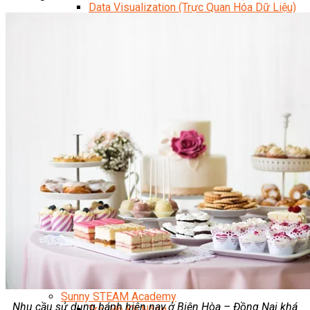
Data Visualization (Trực Quan Hóa Dữ Liệu)
Data System (Quản Trị Dữ Liệu)
Chuyên Viên Lập Trình (Full Stack)
Chuyên Viên Lập Trình Website (Full Stack)
Chuyên Viên Lập Trình Mobile (Full Stack)
Software Testing
Trọn Bộ Công Cụ AI Văn Phòng
Trọn Bộ Công Cụ AI Ứng Dụng Giảng Dạy
Lập Trình Cho Trẻ Em
Tin Học Ứng Dụng
Thiết Kế (Design)
Thiết Kế Đồ Họa Chuyên Nghiệp
Chuyên Viên Thiết Kế Nội Thất
3D Game Art & Design
Mỹ Thuật Đa Phương Tiện
3D Animation
Mỹ Thuật Số – Digital Art
Motion Graphics Basic
Adobe Photoshop – Illustrator
Hội Họa Thiếu Nhi
Digital Art For Kids
Venus Academy
Sunny STEAM Academy
Nhu cầu sử dụng bánh hiện nay ở Biên Hòa – Đồng Nai khá
Trại Hè Kỹ Năng