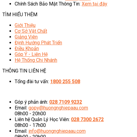
Chính Sách Bảo Mật Thông Tin:
Xem tại đây
TÌM HIỂU THÊM
Giới Thiệu
Cơ Sở Vật Chất
Giảng Viên
Định Hướng Phát Triển
Điều Khoản
Góp Ý - Liên Hệ
Hệ Thống Chi Nhánh
THÔNG TIN LIÊN HỆ
Tổng đài tư vấn:
1800 255 508
08h00 - 20h00 (Miễn phí cước gọi)
Góp ý phản ánh:
028 7109 9232
Email:
gopy@huongnghiepaau.com
08h00 - 20h00
Liên hệ Quản Lý Học Viên:
028 7300 2672
08h00 - 17h00
Email:
info@huongnghiepaau.com
08h00 - 20h00