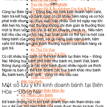
cao
Trại Hè Hướng Nghiệp
Chuyên Đề Á Âu Kitchen For Kid & Teen
Cũng tại Biên Hòa – Đồng Nai, mô hình kinh doanh tiệm café,
Chuyên Đề Kỹ Năng Sống
tiệm trà kết hợp với bánh ngọt có rất nhiều tiềm năng và cơ hội
Khóa Học Nấu Ăn Cho Bé
phát triển nhưng lại chưa xuất hiện nhiều. Giới trẻ ngày nay khi
Hội Họa Thiếu Nhi
đến hẹn hò, họp mặt thường không chỉ đơn giản là thưởng thức
Digital Art For Kids
một ly thức uống mà còn là để trò chuyện, check in… Nếu nắm
Khóa Học Thiết Kế Truyện Tranh Ai
bắt nhu cầu và cơ hội này, bạn hoàn toàn có thể tạo ra một cửa
Khóa Học Họa Sĩ Ai
hàng bánh của riêng mình, với gu riêng, biến tiệm bánh, tiệm
Khóa Học Biên Tập Video Với Ai
café trở thành nơi ghé thăm thường xuyên của khách hàng và
Mc Nhí
giới trẻ.
Kỳ Thủ Cờ Vua
Lập Trình Cho Trẻ Em
Có rất nhiều loại bánh có thể kinh doanh tại Biên Hòa – Đồng
Robotic trẻ em
Nai. Những loại bánh phổ biến như bánh mì, bánh Việt, bánh
Piano Trẻ Em
thông dụng cũng là các món bánh được nhiều người ưa thích.
Thanh Nhạc Trẻ Em
Ngoài ra, bạn có thể kinh doanh các loại bánh khác như bánh
Sơ Cấp Cứu Cho Trẻ Em
Âu, bánh kem, bánh lạnh… cũng có nhu cầu cao.
Toán Tư Duy
Bếp Gia Đình
Một số lưu ý khi kinh doanh bánh tại Biên
Trung Cấp CET
Hòa – Đồng Nai
Kỹ Thuật Chế Biến Món Ăn
Kỹ Thuật Làm Bánh
Kỹ Thuật Pha Chế Đồ Uống
Để tránh những rủi ro khi kinh doanh, bạn nên tham khảo các
Quản Trị Khách Sạn
lưu ý để việc mở tiệm bánh của mình được thuận lợi hơn. Dưới