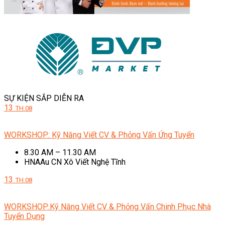
SỰ KIỆN SẮP DIỄN RA
13
TH.08
WORKSHOP: Kỹ Năng Viết CV & Phỏng Vấn Ứng Tuyển
8.30 AM – 11.30 AM
HNAAu CN Xô Viết Nghệ Tĩnh
13
TH.08
WORKSHOP:Kỹ Năng Viết CV & Phỏng Vấn Chinh Phục Nhà
Tuyển Dụng