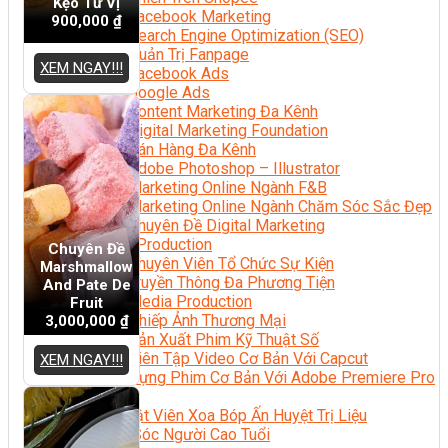
Kẹo Tứ Vị
Facebook Marketing
900,000
₫
Search Engine Optimization (SEO)
Quản Trị Fanpage
XEM NGAY!!!
Facebook Ads
Google Ads
Content Marketing Đa Kênh
Digital Marketing Foundation
Bán Hàng Đa Kênh
Adobe Photoshop – Illustrator
Marketing Online Ngành F&B
Marketing Online Ngành Chăm Sóc Sắc Đẹp
Chuyên Đề Digital Marketing
Media Production
Chuyên Đề
Chuyên Viên Tổ Chức Sự Kiện
Marshmallow
Truyền Thông Đa Phương Tiện
And Pate De
Media Production
Fruit
Nhiếp Ảnh Thương Mại
3,000,000
₫
Sản Xuất Phim Kỹ Thuật Số
Biên Tập Video Cơ Bản Với Capcut
XEM NGAY!!!
Dựng Phim Cơ Bản Với Adobe Premiere Pro
Sức Khỏe
Kỹ Thuật Viên Xoa Bóp Ấn Huyệt Trị Liệu
Chăm Sóc Người Cao Tuổi