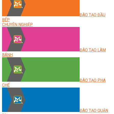
ĐÀO TẠO ĐẦU
BẾP
CHUYÊN NGHIỆP
ĐÀO TẠO LÀM
BÁNH
ĐÀO TẠO PHA
CHẾ
ĐÀO TẠO QUẢN