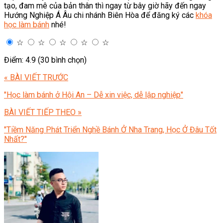
tạo, đam mê của bản thân thì ngay từ bây giờ hãy đến ngay
Hướng Nghiệp Á Âu chi nhánh Biên Hòa để đăng ký các
khóa
học làm bánh
nhé!
☆
☆
☆
☆
☆
Điểm: 4.9 (30 bình chọn)
« BÀI VIẾT TRƯỚC
"Học làm bánh ở Hội An – Dễ xin việc, dễ lập nghiệp"
BÀI VIẾT TIẾP THEO »
"Tiềm Năng Phát Triển Nghề Bánh Ở Nha Trang, Học Ở Đâu Tốt
Nhất?"