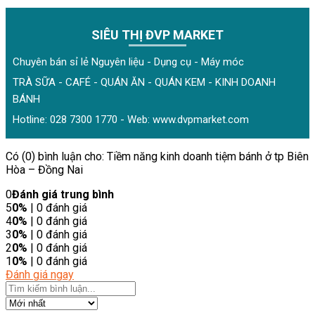
SIÊU THỊ ĐVP MARKET
Chuyên bán sỉ lẻ Nguyên liệu - Dụng cụ - Máy móc
TRÀ SỮA - CAFÉ - QUÁN ĂN - QUÁN KEM - KINH DOANH
BÁNH
Hotline: 028 7300 1770 - Web:
www.dvpmarket.com
Có (0) bình luận cho: Tiềm năng kinh doanh tiệm bánh ở tp Biên
Hòa – Đồng Nai
0
Đánh giá trung bình
5
0%
| 0 đánh giá
4
0%
| 0 đánh giá
3
0%
| 0 đánh giá
2
0%
| 0 đánh giá
1
0%
| 0 đánh giá
Đánh giá ngay