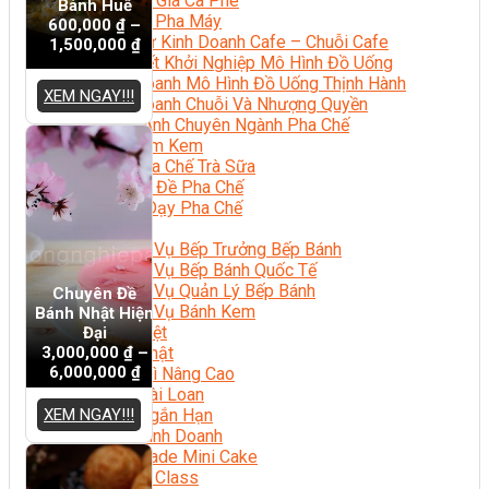
Chuyên Gia Cà Phê
Bánh Huế
Cà Phê Pha Máy
600,000
₫
–
Khởi Sự Kinh Doanh Cafe – Chuỗi Cafe
1,500,000
₫
Bí Quyết Khởi Nghiệp Mô Hình Đồ Uống
Kinh Doanh Mô Hình Đồ Uống Thịnh Hành
XEM NGAY!!!
Kinh Doanh Chuỗi Và Nhượng Quyền
Tiếng Anh Chuyên Ngành Pha Chế
Học Làm Kem
Học Pha Chế Trà Sữa
Chuyên Đề Pha Chế
Video Dạy Pha Chế
Làm Bánh
Nghiệp Vụ Bếp Trưởng Bếp Bánh
Nghiệp Vụ Bếp Bánh Quốc Tế
Nghiệp Vụ Quản Lý Bếp Bánh
Chuyên Đề
Nghiệp Vụ Bánh Kem
Bánh Nhật Hiện
Bánh Việt
Đại
3,000,000
₫
–
Bánh Nhật
6,000,000
₫
Bánh Mì Nâng Cao
Bánh Đài Loan
XEM NGAY!!!
Bánh Ngắn Hạn
Bánh Kinh Doanh
Handmade Mini Cake
Master Class