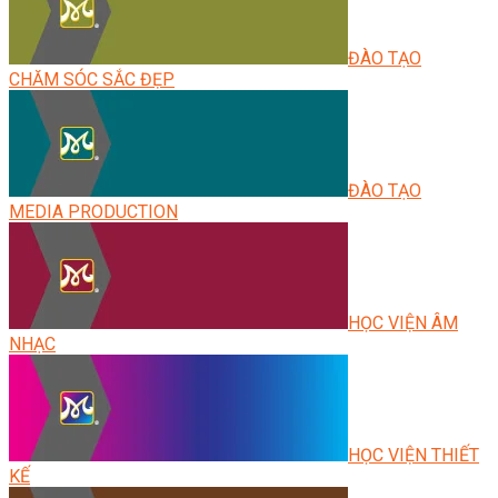
ĐÀO TẠO
CHĂM SÓC SẮC ĐẸP
ĐÀO TẠO
MEDIA PRODUCTION
HỌC VIỆN ÂM
NHẠC
HỌC VIỆN THIẾT
KẾ