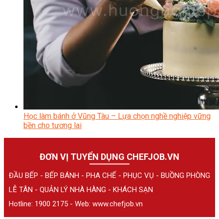
Học làm bánh ở Vũng Tàu – Lựa chọn nghề nghiệp vững
bền cho tương lai
ĐƠN VỊ TUYỂN DỤNG CHEFJOB.VN
ĐẦU BẾP - BẾP BÁNH - PHA CHẾ - PHỤC VỤ - BUỒNG PHÒNG
LỄ TÂN - QUẢN LÝ NHÀ HÀNG - KHÁCH SẠN
Hotline: 1900 2175 - Web:
www.chefjob.vn