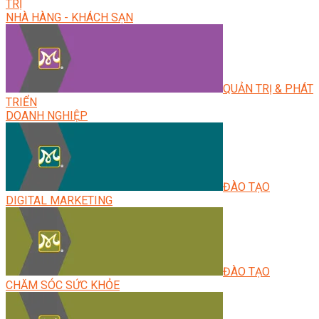
TRỊ
NHÀ HÀNG - KHÁCH SẠN
QUẢN TRỊ & PHÁT
TRIỂN
DOANH NGHIỆP
ĐÀO TẠO
DIGITAL MARKETING
ĐÀO TẠO
CHĂM SÓC SỨC KHỎE