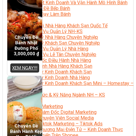
Bí Quyết Kinh Doanh Và Vận Hành Mô Hình Bánh
Chuyên Đề Bếp Bánh
Video Dạy Làm Bánh
Quản Trị NHKS
Quản Trị Nhà Hàng Khách Sạn Quốc Tế
Nghiệp Vụ Quản Lý NH-KS
Quản Lý Nhà Hàng Chuyên Nghiệp
Chuyên Đề
Bánh Nhật
Quản Lý Khách Sạn Chuyên Nghiệp
Đường Phố
Nghiệp Vụ Quản Lý Nhà Hàng
3,000,000
₫
Nghiệp Vụ Lễ Tân Chuyên Nghiệp
Giám Đốc Điều Hành Nhà Hàng
Tiếng Anh Nhà Hàng Khách Sạn
XEM NGAY!!!
Khởi Sự Kinh Doanh Khách Sạn
Khởi Sự Kinh Doanh Nhà Hàng
Khởi Sự Kinh Doanh Khách Sạn Mini – Homestay –
AirBnB
Kiến Thức & Kỹ Năng Ngành NH – KS
Marketing
Digital Marketing
Giám Đốc Digital Marketing
Chuyên Viên Social Media
Tiktok Marketing – Tiktok Ads
Chuyên Đề
Thương Mại Điện Tử – Kinh Doanh Thực
Bánh Hành Kẹp
Chiến Trên Shopee