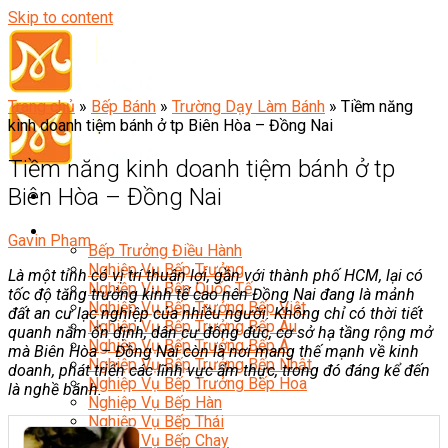
Skip to content
Trang chủ
»
Bếp Bánh
»
Trường Dạy Làm Bánh
»
Tiềm năng
kinh doanh tiệm bánh ở tp Biên Hòa – Đồng Nai
Tiềm năng kinh doanh tiệm bánh ở tp
Biên Hòa – Đồng Nai
Đầu Bếp
Gavin Phạm
Bếp Trưởng Điều Hành
Nghiệp Vụ Bếp Trưởng
Là một tỉnh có vị trí thuận lợi, gần với thành phố HCM, lại có
Nghiệp Vụ Bếp Quốc Tế
tốc độ tăng trưởng kinh tế cao nên Đồng Nai đang là mảnh
Nghiệp Vụ Bếp Trưởng Bếp Việt
đất an cư lạc nghiệp của nhiều người. Không chỉ có thời tiết
Nghiệp Vụ Bếp Trưởng Bếp Âu
quanh năm ổn định, dân cư đông đúc, cơ sở hạ tầng rộng mở
Nghiệp Vụ Bếp Trưởng Bếp Á
mà Biên Hòa – Đồng Nai còn là nơi mang thế mạnh về kinh
Nghiệp Vụ Bếp Trưởng Bếp Nhật
doanh, phát triển các lĩnh vực ẩm thực, trong đó đáng kể đến
Nghiệp Vụ Bếp Trưởng Bếp Hoa
là nghề bánh.
Nghiệp Vụ Bếp Hàn
Nghiệp Vụ Bếp Thái
Nghiệp Vụ Bếp Chay