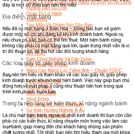
Quản Lý Kinh Doanh Nhà Hàng Và Dịch Vụ Ăn Uống
đây là một số điều bạn nên tìm hiểu:
Hướng Dẫn Du Lịch
Quản Trị Lữ Hành
Địa điểm, mặt bằng
Marketing
Tạo Mẫu Và Chăm Sóc Sắc Đẹp
Nếu đã có mặt bằng ở Biên Hòa – Đồng Nai, bạn sẽ giảm
Truyền Thông Đa Phương Tiện
được một số chi phí đáng kể khi kinh doanh bánh. Ngoài ra,
Công Nghệ Thông Tin
nếu chưa có sẵn, bạn có thể tìm thuê. Một tiệm bánh cũng
An Ninh Mạng
không cần phải có mặt bằng quá lớn, quan trọng nhất vẫn là vị
Thiết Kế Đồ Họa
trí đó thuận lợi, dễ thu hút các đối tượng khách hàng.
Âm Nhạc
Điện Công Nghiệp Và Dân Dụng
Các loại giấy tờ, giấy phép kinh doanh
Văn Hóa Phổ Thông
Nâng Cao Năng Lực Tiếng Anh – Chuẩn TOEIC
Bạn nên tìm hiểu và tham khảo về các loại giấy tờ, giấy phép
Tin Tức
kinh doanh trước khi mở một tiệm bánh. Việc này giúp bạn chủ
HỌC BỔNG 2026
động hơn về mặt pháp lí cũng như thuận tiện hơn trong quá
Học kỹ năng
trình kinh doanh, buôn bán.
Đào Tạo Nghề
Hoạt Động
Trang bị nền tảng về kiến thức, kĩ năng ngành bánh
Văn Hóa Ẩm Thực Việt Nam
Sự Kiện Hướng Nghiệp Á Âu
Là chủ một tiệm bánh, ngoài tố chất kinh doanh thì bạn còn cần
Siêu Thị ĐVP Market
phải có các kiến thức, kĩ năng chuyên môn trong việc làm các
loại bánh, giúp mang đến cho khách hàng những sản phẩm
chất lượng nhất. Tốt nhất, bạn nên tìm hiểu, tham gia một khóa