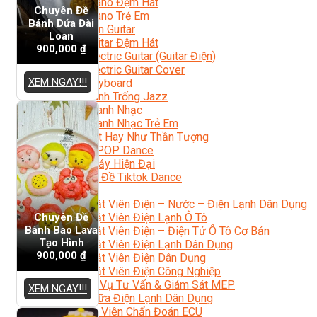
Học Piano Đệm Hát
Chuyên Đề
Học Piano Trẻ Em
Bánh Dứa Đài
Học Đàn Guitar
Loan
Học Guitar Đệm Hát
900,000
₫
Học Electric Guitar (Guitar Điện)
Học Electric Guitar Cover
XEM NGAY!!!
Học Keyboard
Học Đánh Trống Jazz
Học Thanh Nhạc
Học Thanh Nhạc Trẻ Em
Học Hát Hay Như Thần Tượng
Học K-POP Dance
Học Nhảy Hiện Đại
Chuyên Đề Tiktok Dance
Kỹ Thuật – Công Nghệ
Kỹ Thuật Viên Điện – Nước – Điện Lạnh Dân Dụng
Chuyên Đề
Kỹ Thuật Viên Điện Lạnh Ô Tô
Bánh Bao Lava
Kỹ Thuật Viên Điện – Điện Tử Ô Tô Cơ Bản
Tạo Hình
Kỹ Thuật Viên Điện Lạnh Dân Dụng
900,000
₫
Kỹ Thuật Viên Điện Dân Dụng
Kỹ Thuật Viên Điện Công Nghiệp
Nghiệp Vụ Tư Vấn & Giám Sát MEP
XEM NGAY!!!
Sửa Chữa Điện Lạnh Dân Dụng
Chuyên Viên Chẩn Đoán ECU