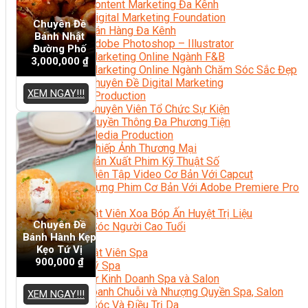
Content Marketing Đa Kênh
Digital Marketing Foundation
Chuyên Đề
Bán Hàng Đa Kênh
Bánh Nhật
Adobe Photoshop – Illustrator
Đường Phố
Marketing Online Ngành F&B
3,000,000
₫
Marketing Online Ngành Chăm Sóc Sắc Đẹp
Chuyên Đề Digital Marketing
XEM NGAY!!!
Media Production
Chuyên Viên Tổ Chức Sự Kiện
Truyền Thông Đa Phương Tiện
Media Production
Nhiếp Ảnh Thương Mại
Sản Xuất Phim Kỹ Thuật Số
Biên Tập Video Cơ Bản Với Capcut
Dựng Phim Cơ Bản Với Adobe Premiere Pro
Sức Khỏe
Kỹ Thuật Viên Xoa Bóp Ấn Huyệt Trị Liệu
Chuyên Đề
Chăm Sóc Người Cao Tuổi
Bánh Hành Kẹp
Sắc Đẹp
Kẹo Tứ Vị
Kỹ Thuật Viên Spa
900,000
₫
Quản Lý Spa
Khởi Sự Kinh Doanh Spa và Salon
Kinh Doanh Chuỗi và Nhượng Quyền Spa, Salon
XEM NGAY!!!
Chăm Sóc Và Điều Trị Da