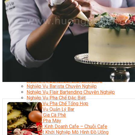
Nghiệp Vụ Bếp Phụ
Điểm Tâm Hồng Kông
Eat Clean
Food Stylist
Master Class
Bếp Gia Đình
Học Nấu Ăn Mở Quán
Chuyên Đề Bếp Nóng
Khởi Sự Kinh Doanh Ngành F&B
Khởi Sự Kinh Doanh Nhà Hàng
Bí Quyết Kinh Doanh và Vận Hành Mô Hình Ẩm Thực
Video Dạy Nấu Ăn
Pha Chế
Nghiệp Vụ Bar Trưởng
Nghiệp Vụ Bartender Chuyên Nghiệp
Nghiệp Vụ Barista Chuyên Nghiệp
Nghiệp Vụ Flair Bartending Chuyên Nghiệp
Nghiệp Vụ Pha Chế Đặc Biệt
Nghiệp Vụ Pha Chế Tổng Hợp
Nghiệp Vụ Quản Lý Bar
Chuyên Gia Cà Phê
Cà Phê Pha Máy
Khởi Sự Kinh Doanh Cafe – Chuỗi Cafe
Bí Quyết Khởi Nghiệp Mô Hình Đồ Uống