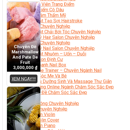
Chuyên Viên Trang Điểm
Trang Điểm Cô Dâu
Phun Xăm Thẩm Mỹ
Kỹ Thuật Tạo Sợi Hairstroke
Barber Chuyên Nghiệp
Kỹ Thuật Chải Bới Tóc Chuyên Nghiệp
Quản Lý Hair Salon Chuyên Nghiệp
Nối Mi Chuyên Nghiệp
Chuyên Đề
Quản Lý Nail Salon Chuyên Nghiệp
Marshmallow
Kỹ Thuật Nhuộm – Uốn – Duỗi
And Pate De
Nail Salon Định Cư
Fruit
Kinh Doanh Nail Box
3,000,000
₫
Train The Trainer – Chuyên Ngành Nail
Chăm Sóc Mẹ Và Bé
XEM NGAY!!!
Gội Đầu Dưỡng Sinh Và Massage Thư Giãn
Marketing Online Ngành Chăm Sóc Sắc Đẹp
Chuyên Đề Chăm Sóc Sắc Đẹp
Âm Nhạc
Nhạc Công Chuyên Nghiệp
Ca Sĩ Chuyên Nghiệp
Học Đàn Violin
Học Violin Cover
Học Đàn Piano