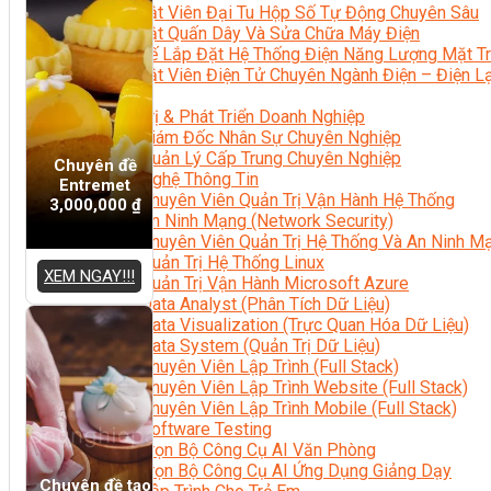
Kỹ Thuật Viên Đại Tu Hộp Số Tự Động Chuyên Sâu
Kỹ Thuật Quấn Dây Và Sửa Chữa Máy Điện
Thiết Kế Lắp Đặt Hệ Thống Điện Năng Lượng Mặt Tr
Kỹ Thuật Viên Điện Tử Chuyên Ngành Điện – Điện 
Ngành Khác
Quản Trị & Phát Triển Doanh Nghiệp
Giám Đốc Nhân Sự Chuyên Nghiệp
Quản Lý Cấp Trung Chuyên Nghiệp
Chuyên đề
Công Nghệ Thông Tin
Entremet
Chuyên Viên Quản Trị Vận Hành Hệ Thống
3,000,000
₫
An Ninh Mạng (Network Security)
Chuyên Viên Quản Trị Hệ Thống Và An Ninh M
Quản Trị Hệ Thống Linux
XEM NGAY!!!
Quản Trị Vận Hành Microsoft Azure
Data Analyst (Phân Tích Dữ Liệu)
Data Visualization (Trực Quan Hóa Dữ Liệu)
Data System (Quản Trị Dữ Liệu)
Chuyên Viên Lập Trình (Full Stack)
Chuyên Viên Lập Trình Website (Full Stack)
Chuyên Viên Lập Trình Mobile (Full Stack)
Software Testing
Trọn Bộ Công Cụ AI Văn Phòng
Trọn Bộ Công Cụ AI Ứng Dụng Giảng Dạy
Chuyên đề tạo