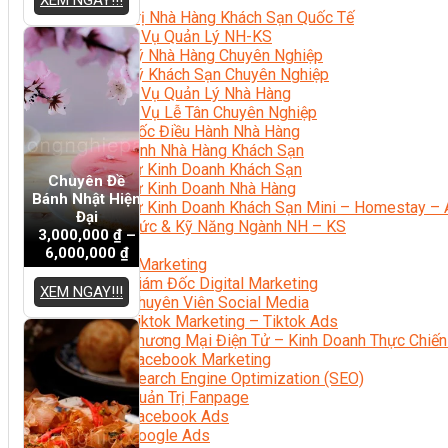
Quản Trị Nhà Hàng Khách Sạn Quốc Tế
Nghiệp Vụ Quản Lý NH-KS
Quản Lý Nhà Hàng Chuyên Nghiệp
Quản Lý Khách Sạn Chuyên Nghiệp
Nghiệp Vụ Quản Lý Nhà Hàng
Nghiệp Vụ Lễ Tân Chuyên Nghiệp
Giám Đốc Điều Hành Nhà Hàng
Tiếng Anh Nhà Hàng Khách Sạn
Khởi Sự Kinh Doanh Khách Sạn
Chuyên Đề
Khởi Sự Kinh Doanh Nhà Hàng
Bánh Nhật Hiện
Khởi Sự Kinh Doanh Khách Sạn Mini – Homestay – 
Đại
Kiến Thức & Kỹ Năng Ngành NH – KS
3,000,000
₫
–
Marketing
6,000,000
₫
Digital Marketing
Giám Đốc Digital Marketing
XEM NGAY!!!
Chuyên Viên Social Media
Tiktok Marketing – Tiktok Ads
Thương Mại Điện Tử – Kinh Doanh Thực Chiến
Facebook Marketing
Search Engine Optimization (SEO)
Quản Trị Fanpage
Facebook Ads
Google Ads