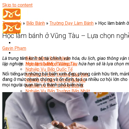
Skip to content
Trang chủ
»
Bếp Bánh
»
Trường Dạy Làm Bánh
»
Học làm bánh ở
Học làm bánh ở Vũng Tàu – Lựa chọn nghề
Gavin Phạm
Đầu Bếp
Là trung tâm kinh tế, tài chính, văn hóa, du lịch, giao thông 
Bếp Trưởng Điều Hành
lập nghiệp.
Học làm bánh ở Vũng Tàu
hứa hẹn sẽ là lựa chọn ma
Nghiệp Vụ Bếp Trưởng
Nghiệp Vụ Bếp Quốc Tế
Nổi tiếng với những bãi biển xinh đẹp, phong cảnh hữu tình, mả
Nghiệp Vụ Bếp Trưởng Bếp Việt
đang ở mức nhanh chóng và ổn định, tạo ra nhiều cơ hội lớn cho 
Nghiệp Vụ Bếp Trưởng Bếp Âu
mọi người quan tâm ở thành phố biển này.
Nghiệp Vụ Bếp Trưởng Bếp Á
Nghiệp Vụ Bếp Trưởng Bếp Nhật
Nghiệp Vụ Bếp Trưởng Bếp Hoa
Nghiệp Vụ Bếp Hàn
Nghiệp Vụ Bếp Thái
Nghiệp Vụ Bếp Chay
Nghiệp Vụ Quản Lý Bếp
Nghiệp Vụ Cấp Dưỡng