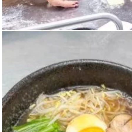
Trại Hè Hướng Nghiệp
Chuyên Đề Á Âu Kitchen For Kid & Teen
Chuyên Đề Kỹ Năng Sống
Khóa Học Nấu Ăn Cho Bé
Hội Họa Thiếu Nhi
Digital Art For Kids
Khóa Học Thiết Kế Truyện Tranh Ai
Khóa Học Họa Sĩ Ai
Khóa Học Biên Tập Video Với Ai
Mc Nhí
Kỳ Thủ Cờ Vua
Lập Trình Cho Trẻ Em
Robotic trẻ em
Piano Trẻ Em
Thanh Nhạc Trẻ Em
Sơ Cấp Cứu Cho Trẻ Em
Toán Tư Duy
Bếp Gia Đình
Trung Cấp CET
Kỹ Thuật Chế Biến Món Ăn
Kỹ Thuật Làm Bánh
Kỹ Thuật Pha Chế Đồ Uống
Quản Trị Khách Sạn