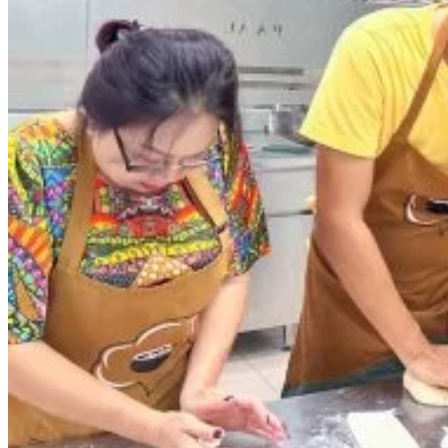
Data Visualization (Trực Quan Hóa Dữ Liệu)
Data System (Quản Trị Dữ Liệu)
Chuyên Viên Lập Trình (Full Stack)
Chuyên Viên Lập Trình Website (Full Stack)
Chuyên Viên Lập Trình Mobile (Full Stack)
Software Testing
Trọn Bộ Công Cụ AI Văn Phòng
Trọn Bộ Công Cụ AI Ứng Dụng Giảng Dạy
Lập Trình Cho Trẻ Em
Tin Học Ứng Dụng
Thiết Kế (Design)
Thiết Kế Đồ Họa Chuyên Nghiệp
Chuyên Viên Thiết Kế Nội Thất
3D Game Art & Design
Mỹ Thuật Đa Phương Tiện
3D Animation
Mỹ Thuật Số – Digital Art
Motion Graphics Basic
Adobe Photoshop – Illustrator
Hội Họa Thiếu Nhi
Digital Art For Kids
Venus Academy
Sunny STEAM Academy
Trại Hè Kỹ Năng