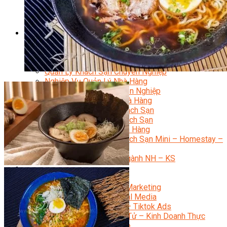
Bí Quyết Kinh Doanh Và Vận Hành Mô Hình Bánh
Chuyên Đề Bếp Bánh
Video Dạy Làm Bánh
Quản Trị NHKS
Quản Trị Nhà Hàng Khách Sạn Quốc Tế
Nghiệp Vụ Quản Lý NH-KS
Quản Lý Nhà Hàng Chuyên Nghiệp
Quản Lý Khách Sạn Chuyên Nghiệp
Nghiệp Vụ Quản Lý Nhà Hàng
Nghiệp Vụ Lễ Tân Chuyên Nghiệp
Giám Đốc Điều Hành Nhà Hàng
Tiếng Anh Nhà Hàng Khách Sạn
Khởi Sự Kinh Doanh Khách Sạn
Khởi Sự Kinh Doanh Nhà Hàng
Khởi Sự Kinh Doanh Khách Sạn Mini – Homestay –
AirBnB
Kiến Thức & Kỹ Năng Ngành NH – KS
Marketing
Digital Marketing
Giám Đốc Digital Marketing
Chuyên Viên Social Media
Tiktok Marketing – Tiktok Ads
Thương Mại Điện Tử – Kinh Doanh Thực
Chiến Trên Shopee