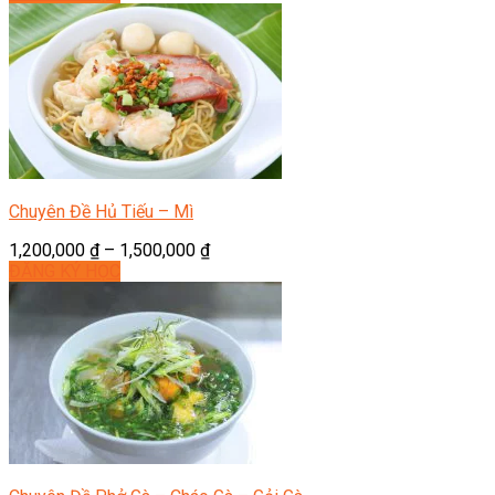
Chuyên Đề Hủ Tiếu – Mì
1,200,000
₫
–
1,500,000
₫
ĐĂNG KÝ HỌC