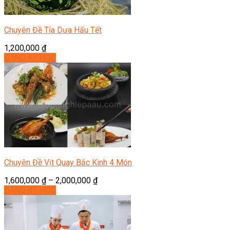
Chuyên Đề Tỉa Dưa Hấu Tết
1,200,000
₫
ĐĂNG KÝ HỌC
Chuyên Đề Vịt Quay Bắc Kinh 4 Món
1,600,000
₫
–
2,000,000
₫
ĐĂNG KÝ HỌC