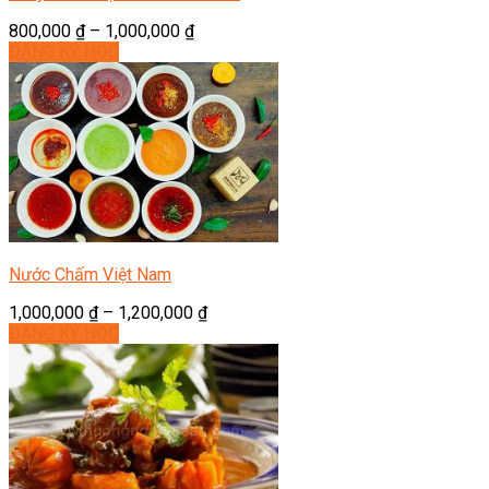
800,000
₫
–
1,000,000
₫
ĐĂNG KÝ HỌC
Nước Chấm Việt Nam
1,000,000
₫
–
1,200,000
₫
ĐĂNG KÝ HỌC