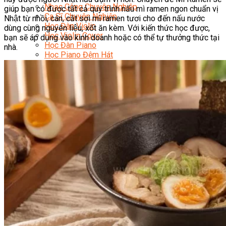
Nhạc Công Chuyên Nghiệp
giúp bạn có được tất cả quy trình nấu mì ramen ngon chuẩn vị
Ca Sĩ Chuyên Nghiệp
Nhật từ nhồi, cán, cắt sợi mì ramen tươi cho đến nấu nước
Học Đàn Violin
dùng cùng nguyên liệu, xốt ăn kèm. Với kiến thức học được,
Học Violin Cover
bạn sẽ áp dụng vào kinh doanh hoặc có thể tự thưởng thức tại
Học Đàn Piano
nhà.
Học Piano Đệm Hát
Học Piano Trẻ Em
Học Đàn Guitar
Học Guitar Đệm Hát
Học Electric Guitar (Guitar Điện)
Học Electric Guitar Cover
Học Keyboard
Học Đánh Trống Jazz
Học Thanh Nhạc
Học Thanh Nhạc Trẻ Em
Học Hát Hay Như Thần Tượng
Học K-POP Dance
Học Nhảy Hiện Đại
Chuyên Đề Tiktok Dance
Kỹ Thuật – Công Nghệ
Kỹ Thuật Viên Điện – Nước – Điện Lạnh Dân Dụng
Kỹ Thuật Viên Điện Lạnh Ô Tô
Kỹ Thuật Viên Điện – Điện Tử Ô Tô Cơ Bản