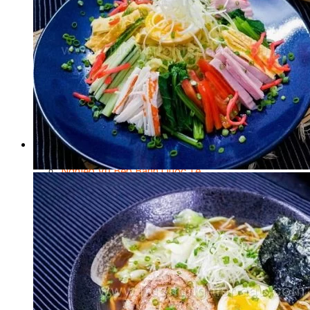
Chuyên Gia Cà Phê
Cà Phê Pha Máy
Loading...
Khởi Sự Kinh Doanh Cafe – Chuỗi Cafe
Bí Quyết Khởi Nghiệp Mô Hình Đồ Uống
Kinh Doanh Mô Hình Đồ Uống Thịnh Hành
Kinh Doanh Chuỗi Và Nhượng Quyền
Tiếng Anh Chuyên Ngành Pha Chế
Học Làm Kem
Học Pha Chế Trà Sữa
Chuyên Đề Pha Chế
Video Dạy Pha Chế
Làm Bánh
Nghiệp Vụ Bếp Trưởng Bếp Bánh
Nghiệp Vụ Bếp Bánh Quốc Tế
Nghiệp Vụ Quản Lý Bếp Bánh
Nghiệp Vụ Bánh Kem
Bánh Việt
Bánh Nhật
Bánh Mì Nâng Cao
Bánh Đài Loan
Bánh Ngắn Hạn
Bánh Kinh Doanh
Handmade Mini Cake
Master Class