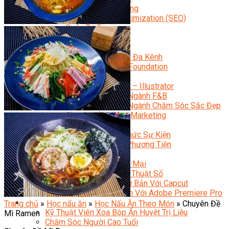
Facebook Marketing
Search Engine Optimization (SEO)
Quản Trị Fanpage
Facebook Ads
Google Ads
Content Marketing Đa Kênh
Digital Marketing Foundation
Bán Hàng Đa Kênh
Adobe Photoshop – Illustrator
Marketing Online Ngành F&B
Marketing Online Ngành Chăm Sóc Sắc Đẹp
Chuyên Đề Digital Marketing
Media Production
Chuyên Viên Tổ Chức Sự Kiện
Truyền Thông Đa Phương Tiện
Media Production
Nhiếp Ảnh Thương Mại
Sản Xuất Phim Kỹ Thuật Số
Biên Tập Video Cơ Bản Với Capcut
Dựng Phim Cơ Bản Với Adobe Premiere Pro
Sức Khỏe
Trang chủ
»
Học nấu ăn
»
Học Nấu Ăn Theo Món
»
Chuyên Đề
Kỹ Thuật Viên Xoa Bóp Ấn Huyệt Trị Liệu
Mì Ramen
Chăm Sóc Người Cao Tuổi