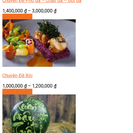
Chuyên Đề Phở Gà – Cháo Gà – Gỏi Gà
1,400,000
₫
–
3,000,000
₫
ĐĂNG KÝ HỌC
Chuyên Đề Xôi
1,000,000
₫
–
1,200,000
₫
ĐĂNG KÝ HỌC