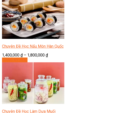
Chuyên Đề Học Nấu Món Hàn Quốc
1,400,000
₫
–
1,800,000
₫
ĐĂNG KÝ HỌC
Chuyên Đề Học Làm Dưa Muối