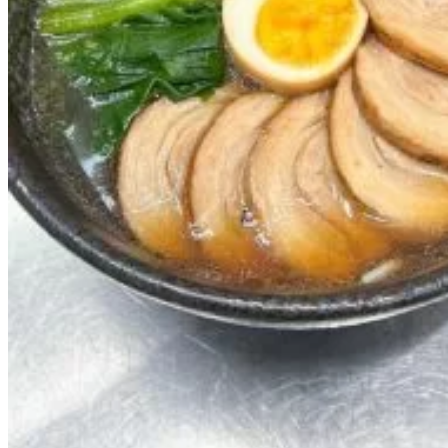
Quản Lý Kinh Doanh Nhà Hàng Và Dịch Vụ Ăn Uống
Hướng Dẫn Du Lịch
Quản Trị Lữ Hành
Marketing
Tạo Mẫu Và Chăm Sóc Sắc Đẹp
Truyền Thông Đa Phương Tiện
Công Nghệ Thông Tin
An Ninh Mạng
Thiết Kế Đồ Họa
Âm Nhạc
Điện Công Nghiệp Và Dân Dụng
Văn Hóa Phổ Thông
Nâng Cao Năng Lực Tiếng Anh – Chuẩn TOEIC
Tin Tức
HỌC BỔNG 2026
Học kỹ năng
Đào Tạo Nghề
Hoạt Động
Văn Hóa Ẩm Thực Việt Nam
Sự Kiện Hướng Nghiệp Á Âu
Siêu Thị ĐVP Market