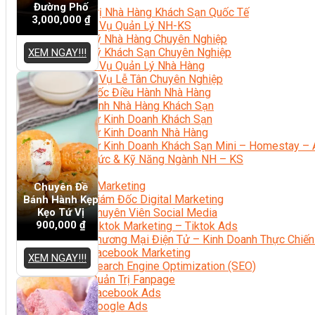
Đường Phố
Quản Trị Nhà Hàng Khách Sạn Quốc Tế
3,000,000
₫
Nghiệp Vụ Quản Lý NH-KS
Quản Lý Nhà Hàng Chuyên Nghiệp
Quản Lý Khách Sạn Chuyên Nghiệp
XEM NGAY!!!
Nghiệp Vụ Quản Lý Nhà Hàng
Nghiệp Vụ Lễ Tân Chuyên Nghiệp
Giám Đốc Điều Hành Nhà Hàng
Tiếng Anh Nhà Hàng Khách Sạn
Khởi Sự Kinh Doanh Khách Sạn
Khởi Sự Kinh Doanh Nhà Hàng
Khởi Sự Kinh Doanh Khách Sạn Mini – Homestay – 
Kiến Thức & Kỹ Năng Ngành NH – KS
Marketing
Digital Marketing
Chuyên Đề
Giám Đốc Digital Marketing
Bánh Hành Kẹp
Kẹo Tứ Vị
Chuyên Viên Social Media
900,000
₫
Tiktok Marketing – Tiktok Ads
Thương Mại Điện Tử – Kinh Doanh Thực Chiến
Facebook Marketing
XEM NGAY!!!
Search Engine Optimization (SEO)
Quản Trị Fanpage
Facebook Ads
Google Ads