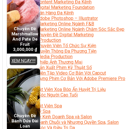
Content Marketing Đa Kênh
Digital Marketing Foundation
Bán Hàng Đa Kênh
Adobe Photoshop – Illustrator
Marketing Online Ngành F&B
Chuyên Đề
Marketing Online Ngành Chăm Sóc Sắc Đẹp
Marshmallow
Chuyên Đề Digital Marketing
And Pate De
Media Production
Fruit
Chuyên Viên Tổ Chức Sự Kiện
3,000,000
₫
Truyền Thông Đa Phương Tiện
Media Production
XEM NGAY!!!
Nhiếp Ảnh Thương Mại
Sản Xuất Phim Kỹ Thuật Số
Biên Tập Video Cơ Bản Với Capcut
Dựng Phim Cơ Bản Với Adobe Premiere Pro
Sức Khỏe
Kỹ Thuật Viên Xoa Bóp Ấn Huyệt Trị Liệu
Chăm Sóc Người Cao Tuổi
Sắc Đẹp
Kỹ Thuật Viên Spa
Quản Lý Spa
Chuyên Đề
Khởi Sự Kinh Doanh Spa và Salon
Bánh Dứa Đài
Kinh Doanh Chuỗi và Nhượng Quyền Spa, Salon
Loan
Chăm Sóc Và Điều Trị Da