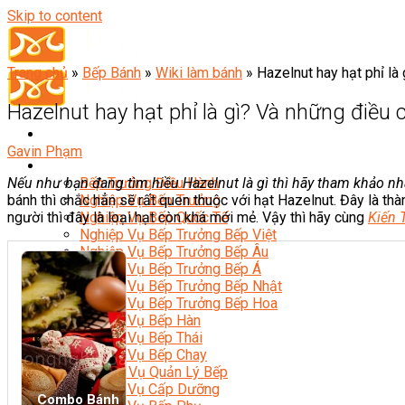
Skip to content
Trang chủ
»
Bếp Bánh
»
Wiki làm bánh
»
Hazelnut hay hạt phỉ là
Hazelnut hay hạt phỉ là gì? Và những điều 
Gavin Phạm
Đầu Bếp
Nếu như bạn đang tìm hiều Hazelnut là gì thì hãy tham khảo nha
Bếp Trưởng Điều Hành
bánh thì chắc hẳn sẽ rất quen thuộc với hạt Hazelnut. Đây là thà
Nghiệp Vụ Bếp Trưởng
người thì đây là loại hạt còn khá mới mẻ. Vậy thì hãy cùng
Kiến 
Nghiệp Vụ Bếp Quốc Tế
Nghiệp Vụ Bếp Trưởng Bếp Việt
Nghiệp Vụ Bếp Trưởng Bếp Âu
Nghiệp Vụ Bếp Trưởng Bếp Á
Nghiệp Vụ Bếp Trưởng Bếp Nhật
Nghiệp Vụ Bếp Trưởng Bếp Hoa
Nghiệp Vụ Bếp Hàn
Nghiệp Vụ Bếp Thái
Nghiệp Vụ Bếp Chay
Nghiệp Vụ Quản Lý Bếp
Nghiệp Vụ Cấp Dưỡng
Combo Bánh