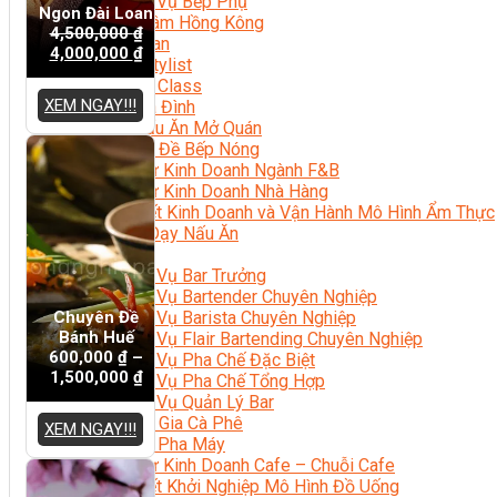
Nghiệp Vụ Bếp Phụ
Ngon Đài Loan
Điểm Tâm Hồng Kông
4,500,000
₫
Eat Clean
4,000,000
₫
Food Stylist
Master Class
XEM NGAY!!!
Bếp Gia Đình
Học Nấu Ăn Mở Quán
Chuyên Đề Bếp Nóng
Khởi Sự Kinh Doanh Ngành F&B
Khởi Sự Kinh Doanh Nhà Hàng
Bí Quyết Kinh Doanh và Vận Hành Mô Hình Ẩm Thực
Video Dạy Nấu Ăn
Pha Chế
Nghiệp Vụ Bar Trưởng
Nghiệp Vụ Bartender Chuyên Nghiệp
Chuyên Đề
Nghiệp Vụ Barista Chuyên Nghiệp
Bánh Huế
Nghiệp Vụ Flair Bartending Chuyên Nghiệp
600,000
₫
–
Nghiệp Vụ Pha Chế Đặc Biệt
1,500,000
₫
Nghiệp Vụ Pha Chế Tổng Hợp
Nghiệp Vụ Quản Lý Bar
Chuyên Gia Cà Phê
XEM NGAY!!!
Cà Phê Pha Máy
Khởi Sự Kinh Doanh Cafe – Chuỗi Cafe
Bí Quyết Khởi Nghiệp Mô Hình Đồ Uống