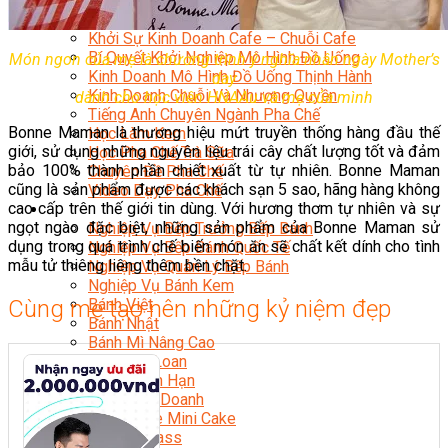
Chuyên Gia Cà Phê
Cà Phê Pha Máy
Khởi Sự Kinh Doanh Cafe – Chuỗi Cafe
Bí Quyết Khởi Nghiệp Mô Hình Đồ Uống
Món ngon của mẹ là chương trình ý nghĩa nhân ngày Mother’s
Kinh Doanh Mô Hình Đồ Uống Thịnh Hành
day
Kinh Doanh Chuỗi Và Nhượng Quyền
dành cho học viên HNAAu và mẹ của mình
Tiếng Anh Chuyên Ngành Pha Chế
Bonne Maman là thương hiệu mứt truyền thống hàng đầu thế
Học Làm Kem
giới, sử dụng những nguyên liệu trái cây chất lượng tốt và đảm
Học Pha Chế Trà Sữa
bảo 100% thành phần chiết xuất từ tự nhiên. Bonne Maman
Chuyên Đề Pha Chế
cũng là sản phẩm được các khách sạn 5 sao, hãng hàng không
Video Dạy Pha Chế
cao cấp trên thế giới tin dùng. Với hương thơm tự nhiên và sự
Làm Bánh
ngọt ngào đặc biệt, những sản phẩm của Bonne Maman sử
Nghiệp Vụ Bếp Trưởng Bếp Bánh
dụng trong quá trình chế biến món ăn sẽ chất kết dính cho tình
Nghiệp Vụ Bếp Bánh Quốc Tế
mẫu tử thiêng liêng thêm bền chặt.
Nghiệp Vụ Quản Lý Bếp Bánh
Nghiệp Vụ Bánh Kem
Cùng mẹ tạo nên những kỷ niệm đẹp
Bánh Việt
Bánh Nhật
Bánh Mì Nâng Cao
Bánh Đài Loan
Bánh Ngắn Hạn
Bánh Kinh Doanh
Handmade Mini Cake
Master Class