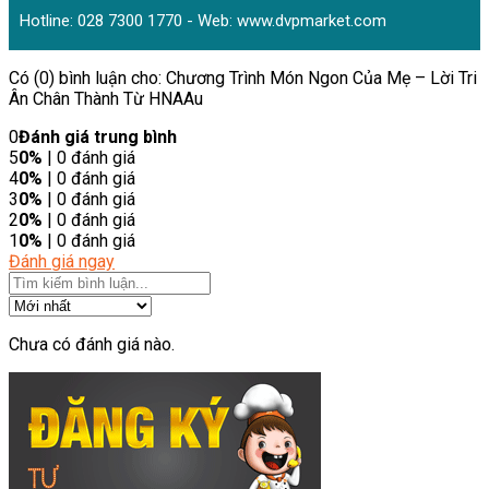
Hotline: 028 7300 1770 - Web:
www.dvpmarket.com
Có (0) bình luận cho: Chương Trình Món Ngon Của Mẹ – Lời Tri
Ân Chân Thành Từ HNAAu
0
Đánh giá trung bình
5
0%
| 0 đánh giá
4
0%
| 0 đánh giá
3
0%
| 0 đánh giá
2
0%
| 0 đánh giá
1
0%
| 0 đánh giá
Đánh giá ngay
Chưa có đánh giá nào.