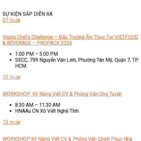
SỰ KIỆN SẮP DIỄN RA
07
TH.08
Young Chefs Challenge – Đấu Trường Ẩm Thực Tại VIETFOOD
& BEVERAGE – PROPACK 2026
1.00 PM – 5.00 PM
SECC, 799 Nguyễn Văn Linh, Phường Tân Mỹ, Quận 7, TP.
HCM.
13
TH.08
WORKSHOP: Kỹ Năng Viết CV & Phỏng Vấn Ứng Tuyển
8.30 AM – 11.30 AM
HNAAu CN Xô Viết Nghệ Tĩnh
13
TH.08
WORKSHOP:Kỹ Năng Viết CV & Phỏng Vấn Chinh Phục Nhà