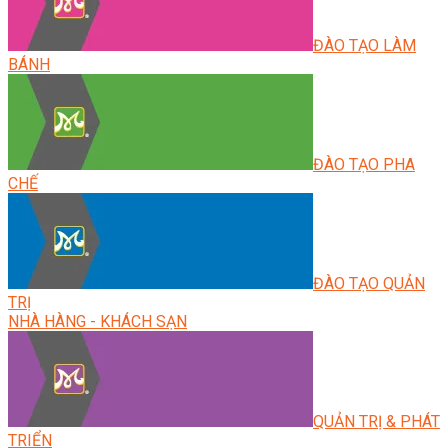
ĐÀO TẠO LÀM
BÁNH
ĐÀO TẠO PHA
CHẾ
ĐÀO TẠO QUẢN
TRỊ
NHÀ HÀNG - KHÁCH SẠN
QUẢN TRỊ & PHÁT
TRIỂN