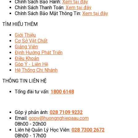
Chính Sách Bảo Hành:
Xem tại đây
Chính Sách Thanh Toán:
Xem tại đây
Chính Sách Bảo Mật Thông Tin:
Xem tại đây
TÌM HIỂU THÊM
Giới Thiệu
Cơ Sở Vật Chất
Giảng Viên
Định Hướng Phát Triển
Điều Khoản
Góp Ý - Liên Hệ
Hệ Thống Chi Nhánh
THÔNG TIN LIÊN HỆ
Tổng đài tư vấn:
1800 6148
08h00 - 20h00 (Miễn phí cước gọi)
Góp ý phản ánh:
028 7109 9232
Email:
gopy@huongnghiepaau.com
08h00 - 20h00
Liên hệ Quản Lý Học Viên:
028 7300 2672
08h00 - 17h00