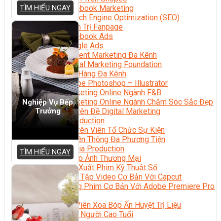
TÌM HIỂU NGAY
Facebook Marketing
Search Engine Optimization (SEO)
Quản Trị Fanpage
Facebook Ads
Google Ads
Content Marketing Đa Kênh
Digital Marketing Foundation
Bán Hàng Đa Kênh
Adobe Photoshop – Illustrator
Marketing Online Ngành F&B
Marketing Online Ngành Chăm Sóc Sắc Đẹp
Nghiệp Vụ Bếp
Trưởng
Chuyên Đề Digital Marketing
Media Production
Chuyên Viên Tổ Chức Sự Kiện
Truyền Thông Đa Phương Tiện
Media Production
TÌM HIỂU NGAY
Nhiếp Ảnh Thương Mại
Sản Xuất Phim Kỹ Thuật Số
Biên Tập Video Cơ Bản Với Capcut
Dựng Phim Cơ Bản Với Adobe Premiere Pro
Sức Khỏe
Kỹ Thuật Viên Xoa Bóp Ấn Huyệt Trị Liệu
Chăm Sóc Người Cao Tuổi