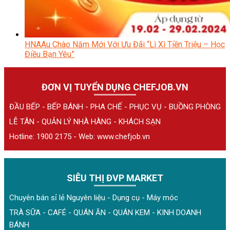
HNAAu Chào Năm Mới Với Ưu Đãi “Lì Xì Tiền Triệu – Học
Điều Bạn Yêu”
ĐƠN VỊ TUYỂN DỤNG CHEFJOB.VN
ĐẦU BẾP - BẾP BÁNH - PHA CHẾ - PHỤC VỤ - BUỒNG PHÒNG
LỄ TÂN - QUẢN LÝ NHÀ HÀNG - KHÁCH SẠN
Hotline: 1900 2175 - Web:
www.chefjob.vn
SIÊU THỊ ĐVP MARKET
Chuyên bán sỉ lẻ Nguyên liệu - Dụng cụ - Máy móc
TRÀ SỮA - CAFÉ - QUÁN ĂN - QUÁN KEM - KINH DOANH
BÁNH