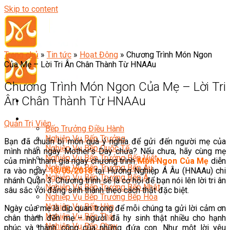
Skip to content
Trang chủ
»
Tin tức
»
Hoạt Động
»
Chương Trình Món Ngon
Của Mẹ – Lời Tri Ân Chân Thành Từ HNAAu
Chương Trình Món Ngon Của Mẹ – Lời Tri
Ân Chân Thành Từ HNAAu
Đầu Bếp
Quản Trị Viên
Bếp Trưởng Điều Hành
Nghiệp Vụ Bếp Trưởng
Bạn đã chuẩn bị món quà ý nghĩa để gửi đến người mẹ của
Nghiệp Vụ Bếp Quốc Tế
mình nhân ngày Mother’s Day chưa? Nếu chưa, hãy cùng mẹ
Nghiệp Vụ Bếp Trưởng Bếp Việt
của mình tham gia ngay chương trình
Món Ngon Của Mẹ
diễn
Nghiệp Vụ Bếp Trưởng Bếp Âu
ra vào ngày
13/05/2018
tại Hướng Nghiệp Á Âu (HNAAu) chi
Nghiệp Vụ Bếp Trưởng Bếp Á
nhánh Quận 3. Chương trình sẽ là cơ hội để bạn nói lên lời tri ân
Nghiệp Vụ Bếp Trưởng Bếp Nhật
sâu sắc với đấng sinh thành theo cách thật đặc biệt.
Nghiệp Vụ Bếp Trưởng Bếp Hoa
Nghiệp Vụ Bếp Hàn
Ngày của mẹ là dịp quan trọng để mỗi chúng ta gửi lời cảm ơn
Nghiệp Vụ Bếp Thái
chân thành đến mẹ – người đã hy sinh thật nhiều cho hạnh
Nghiệp Vụ Bếp Chay
phúc và thành công của những đứa con. Như một lời yêu