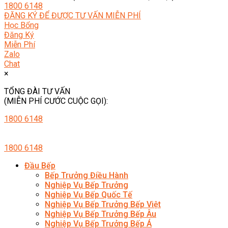
1800 6148
ĐĂNG KÝ ĐỂ ĐƯỢC TƯ VẤN MIỄN PHÍ
Học Bổng
Đăng Ký
Miễn Phí
Zalo
Chat
×
TỔNG ĐÀI TƯ VẤN
(MIỄN PHÍ CƯỚC CUỘC GỌI):
1800 6148
1800 6148
Đầu Bếp
Bếp Trưởng Điều Hành
Nghiệp Vụ Bếp Trưởng
Nghiệp Vụ Bếp Quốc Tế
Nghiệp Vụ Bếp Trưởng Bếp Việt
Nghiệp Vụ Bếp Trưởng Bếp Âu
Nghiệp Vụ Bếp Trưởng Bếp Á