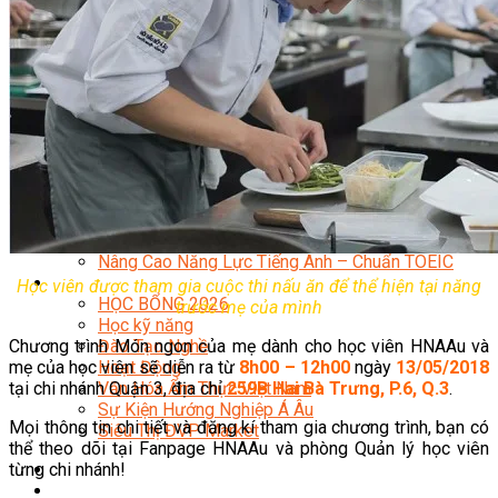
Quản Lý Kinh Doanh Nhà Hàng Và Dịch Vụ Ăn Uống
Hướng Dẫn Du Lịch
Quản Trị Lữ Hành
Marketing
Tạo Mẫu Và Chăm Sóc Sắc Đẹp
Truyền Thông Đa Phương Tiện
Công Nghệ Thông Tin
An Ninh Mạng
Thiết Kế Đồ Họa
Âm Nhạc
Điện Công Nghiệp Và Dân Dụng
Văn Hóa Phổ Thông
Nâng Cao Năng Lực Tiếng Anh – Chuẩn TOEIC
Tin Tức
Học viên được tham gia cuộc thi nấu ăn để thể hiện tại năng
HỌC BỔNG 2026
trước mẹ của mình
Học kỹ năng
Đào Tạo Nghề
Chương trình Món ngon của mẹ dành cho học viên HNAAu và
Hoạt Động
mẹ của học viên sẽ diễn ra từ
8h00 – 12h00
ngày
13/05/2018
Văn Hóa Ẩm Thực Việt Nam
tại chi nhánh Quận 3, địa chỉ
259B Hai Bà Trưng, P.6, Q.3
.
Sự Kiện Hướng Nghiệp Á Âu
Mọi thông tin chi tiết và đăng kí tham gia chương trình, bạn có
Siêu Thị ĐVP Market
thể theo dõi tại Fanpage HNAAu và phòng Quản lý học viên
từng chi nhánh!