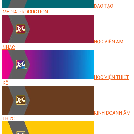
ĐÀO TẠO
MEDIA PRODUCTION
HỌC VIỆN ÂM
NHẠC
HỌC VIỆN THIẾT
KẾ
KINH DOANH ẨM
THỰC