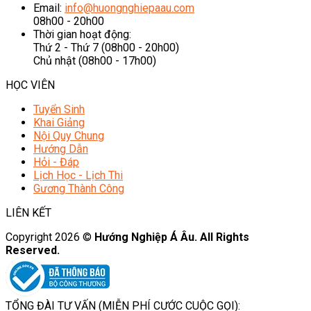
Email:
info@huongnghiepaau.com
08h00 - 20h00
Thời gian hoạt động:
Thứ 2 - Thứ 7 (08h00 - 20h00)
Chủ nhật (08h00 - 17h00)
HỌC VIÊN
Tuyển Sinh
Khai Giảng
Nội Quy Chung
Hướng Dẫn
Hỏi - Đáp
Lịch Học - Lịch Thi
Gương Thành Công
LIÊN KẾT
Copyright 2026 ©
Hướng Nghiệp Á Âu. All Rights
Reserved.
TỔNG ĐÀI TƯ VẤN (MIỄN PHÍ CƯỚC CUỘC GỌI):