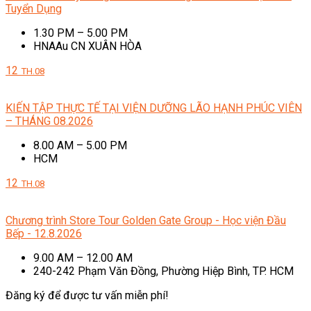
Tuyển Dụng
1.30 PM – 5.00 PM
HNAAu CN XUÂN HÒA
12
TH.08
KIẾN TẬP THỰC TẾ TẠI VIỆN DƯỠNG LÃO HẠNH PHÚC VIÊN
– THÁNG 08.2026
8.00 AM – 5.00 PM
HCM
12
TH.08
Chương trình Store Tour Golden Gate Group - Học viện Đầu
Bếp - 12.8.2026
9.00 AM – 12.00 AM
240-242 Phạm Văn Đồng, Phường Hiệp Bình, TP. HCM
Đăng ký để được tư vấn miễn phí!