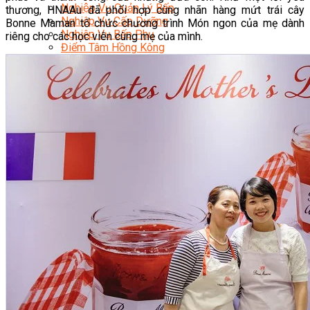
Nghiệp Vụ Quản Lý Bếp
thương, HNAAu đã phối hợp cùng nhãn hàng mứt trái cây
Nghiệp Vụ Cấp Dưỡng
Bonne Maman tổ chức chương trình Món ngon của mẹ dành
Nghiệp Vụ Bếp Phụ
riêng cho các học viên cùng mẹ của mình.
Điểm Tâm Hồng Kông
Eat Clean
Food Stylist
Master Class
Bếp Gia Đình
Học Nấu Ăn Mở Quán
Chuyên Đề Bếp Nóng
Khởi Sự Kinh Doanh Ngành F&B
Khởi Sự Kinh Doanh Nhà Hàng
Bí Quyết Kinh Doanh và Vận Hành Mô Hình Ẩm
Thực
Video Dạy Nấu Ăn
Pha Chế
Nghiệp Vụ Bar Trưởng
Nghiệp Vụ Bartender Chuyên Nghiệp
Nghiệp Vụ Barista Chuyên Nghiệp
Nghiệp Vụ Flair Bartending Chuyên Nghiệp
Nghiệp Vụ Pha Chế Đặc Biệt
Nghiệp Vụ Pha Chế Tổng Hợp
Nghiệp Vụ Quản Lý Bar