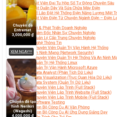
Kỹ Thuật Viên Đại Tu Hộp Số Tự Động Chuyên Sâu
Kỹ Thuật Quấn Dây Và Sửa Chữa Máy Điện
Thiết Kế Lắp Đặt Hệ Thống Điện Năng Lượng Mặt Tr
Kỹ Thuật Viên Điện Tử Chuyên Ngành Điện – Điện 
Ngành Khác
Chuyên đề
Quản Trị & Phát Triển Doanh Nghiệp
Entremet
Giám Đốc Nhân Sự Chuyên Nghiệp
3,000,000
₫
Quản Lý Cấp Trung Chuyên Nghiệp
Công Nghệ Thông Tin
Chuyên Viên Quản Trị Vận Hành Hệ Thống
XEM NGAY!!!
An Ninh Mạng (Network Security)
Chuyên Viên Quản Trị Hệ Thống Và An Ninh M
Quản Trị Hệ Thống Linux
Quản Trị Vận Hành Microsoft Azure
Data Analyst (Phân Tích Dữ Liệu)
Data Visualization (Trực Quan Hóa Dữ Liệu)
Data System (Quản Trị Dữ Liệu)
Chuyên Viên Lập Trình (Full Stack)
Chuyên Viên Lập Trình Website (Full Stack)
Chuyên Viên Lập Trình Mobile (Full Stack)
Chuyên đề tạo
Software Testing
hình Nerikiri
Trọn Bộ Công Cụ AI Văn Phòng
(Wagashi)
Trọn Bộ Công Cụ AI Ứng Dụng Giảng Dạy
4,000,000
₫