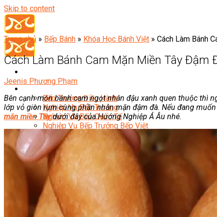
Skip to content
Trang chủ
»
Bếp Bánh
»
Khóa Học Bánh Việt
»
Cách Làm Bánh C
Cách Làm Bánh Cam Mặn Miền Tây Đậm Đ
Jeenis Phương Phạm
Đầu Bếp
Bên cạnh món bánh cam ngọt nhân đậu xanh quen thuộc thì n
Bếp Trưởng Điều Hành
lớp vỏ giòn rụm cùng phần nhân mặn đậm đà. Nếu đang muốn l
Nghiệp Vụ Bếp Trưởng
mặn miền Tây
dưới đây của Hướng Nghiệp Á Âu nhé.
Nghiệp Vụ Bếp Quốc Tế
Nghiệp Vụ Bếp Trưởng Bếp Việt
Nghiệp Vụ Bếp Trưởng Bếp Âu
Nghiệp Vụ Bếp Trưởng Bếp Á
Nghiệp Vụ Bếp Trưởng Bếp Nhật
Nghiệp Vụ Bếp Trưởng Bếp Hoa
Nghiệp Vụ Bếp Hàn
Nghiệp Vụ Bếp Thái
Nghiệp Vụ Bếp Chay
Nghiệp Vụ Quản Lý Bếp
Nghiệp Vụ Cấp Dưỡng