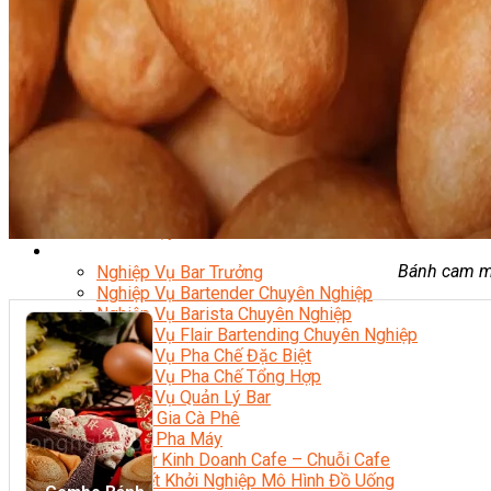
Nghiệp Vụ Bếp Phụ
Điểm Tâm Hồng Kông
Eat Clean
Food Stylist
Master Class
Bếp Gia Đình
Học Nấu Ăn Mở Quán
Chuyên Đề Bếp Nóng
Khởi Sự Kinh Doanh Ngành F&B
Khởi Sự Kinh Doanh Nhà Hàng
Bí Quyết Kinh Doanh và Vận Hành Mô Hình Ẩm Thực
Video Dạy Nấu Ăn
Pha Chế
Bánh cam mặ
Nghiệp Vụ Bar Trưởng
Nghiệp Vụ Bartender Chuyên Nghiệp
Nghiệp Vụ Barista Chuyên Nghiệp
Nghiệp Vụ Flair Bartending Chuyên Nghiệp
Nghiệp Vụ Pha Chế Đặc Biệt
Nghiệp Vụ Pha Chế Tổng Hợp
Nghiệp Vụ Quản Lý Bar
Chuyên Gia Cà Phê
Cà Phê Pha Máy
Khởi Sự Kinh Doanh Cafe – Chuỗi Cafe
Bí Quyết Khởi Nghiệp Mô Hình Đồ Uống