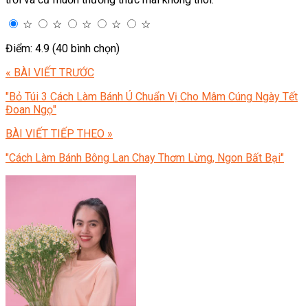
☆
☆
☆
☆
☆
Điểm: 4.9 (40 bình chọn)
« BÀI VIẾT TRƯỚC
"Bỏ Túi 3 Cách Làm Bánh Ú Chuẩn Vị Cho Mâm Cúng Ngày Tết
Đoan Ngọ"
BÀI VIẾT TIẾP THEO »
"Cách Làm Bánh Bông Lan Chay Thơm Lừng, Ngon Bất Bại"