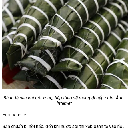
Bánh tẻ sau khi gói xong, tiếp theo sẽ mang đi hấp chín. Ảnh:
Internet
Hấp bánh tẻ
Bạn chuẩn bị nồi hấp, đến khi nước sôi thì xếp bánh tẻ vào nồi,