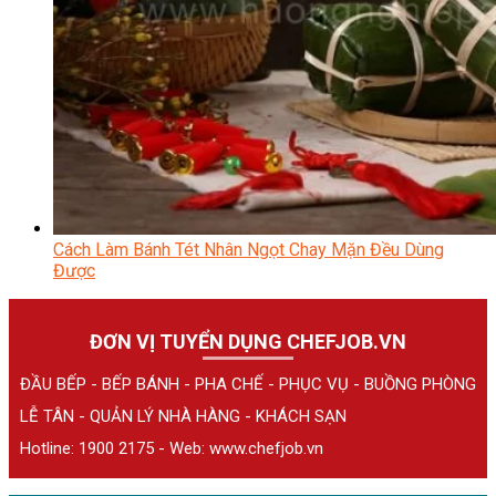
Cách Làm Bánh Tét Nhân Ngọt Chay Mặn Đều Dùng
Được
ĐƠN VỊ TUYỂN DỤNG CHEFJOB.VN
ĐẦU BẾP - BẾP BÁNH - PHA CHẾ - PHỤC VỤ - BUỒNG PHÒNG
LỄ TÂN - QUẢN LÝ NHÀ HÀNG - KHÁCH SẠN
Hotline: 1900 2175 - Web:
www.chefjob.vn