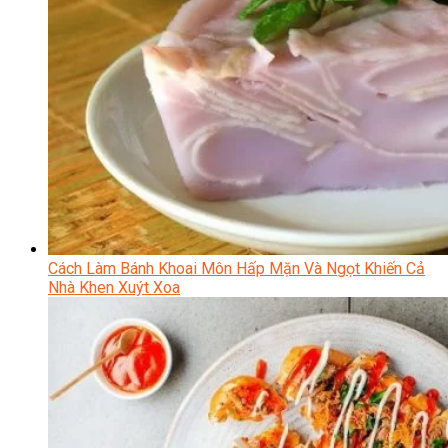
Cách Làm Bánh Khoai Môn Hấp Mặn Và Ngọt Khiến Cả
Nhà Khen Xuýt Xoa