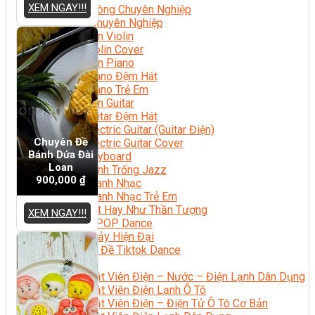
XEM NGAY!!!
Nhạc Công Chuyên Nghiệp
Ca Sĩ Chuyên Nghiệp
Học Đàn Violin
Học Violin Cover
Học Đàn Piano
Học Piano Đệm Hát
Học Piano Trẻ Em
Học Đàn Guitar
Học Guitar Đệm Hát
Học Electric Guitar (Guitar Điện)
Chuyên Đề
Học Electric Guitar Cover
Bánh Dứa Đài
Học Keyboard
Loan
Học Đánh Trống Jazz
900,000
₫
Học Thanh Nhạc
Học Thanh Nhạc Trẻ Em
Học Hát Hay Như Thần Tượng
XEM NGAY!!!
Học K-POP Dance
Học Nhảy Hiện Đại
Chuyên Đề Tiktok Dance
Kỹ Thuật – Công Nghệ
Kỹ Thuật Viên Điện – Nước – Điện Lạnh Dân Dụng
Kỹ Thuật Viên Điện Lạnh Ô Tô
Kỹ Thuật Viên Điện – Điện Tử Ô Tô Cơ Bản