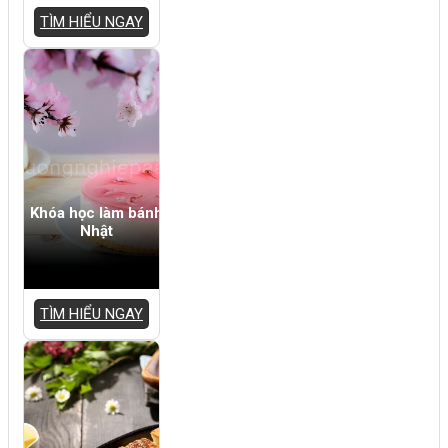
TÌM HIỂU NGAY
Khóa học làm bánh
Nhật
TÌM HIỂU NGAY