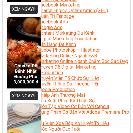
Facebook Marketing
XEM NGAY!!!
Search Engine Optimization (SEO)
Quản Trị Fanpage
Facebook Ads
Google Ads
Content Marketing Đa Kênh
Digital Marketing Foundation
Bán Hàng Đa Kênh
Adobe Photoshop – Illustrator
Marketing Online Ngành F&B
Marketing Online Ngành Chăm Sóc Sắc Đẹp
Chuyên Đề
Chuyên Đề Digital Marketing
Bánh Nhật
Media Production
Đường Phố
Chuyên Viên Tổ Chức Sự Kiện
3,000,000
₫
Truyền Thông Đa Phương Tiện
Media Production
Nhiếp Ảnh Thương Mại
XEM NGAY!!!
Sản Xuất Phim Kỹ Thuật Số
Biên Tập Video Cơ Bản Với Capcut
Dựng Phim Cơ Bản Với Adobe Premiere Pro
Sức Khỏe
Kỹ Thuật Viên Xoa Bóp Ấn Huyệt Trị Liệu
Chăm Sóc Người Cao Tuổi