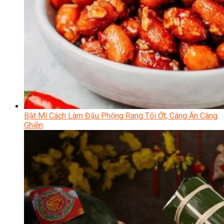
Bật Mí Cách Làm Đậu Phộng Rang Tỏi Ớt, Càng Ăn Càng
Ghiền