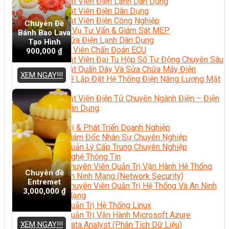
Kỹ Thuật Viên Điện Lạnh Dân Dụng
Kỹ Thuật Viên Điện Dân Dụng
Kỹ Thuật Viên Điện Công Nghiệp
Chuyên Đề
Nghiệp Vụ Tư Vấn & Giám Sát MEP
Bánh Bao Lava
Sửa Chữa Điện Lạnh Dân Dụng
Tạo Hình
Chuyên Viên Chẩn Đoán ECU
900,000
₫
Kỹ Thuật Viên Đại Tu Hộp Số Tự Động Chuyên Sâu
Kỹ Thuật Quấn Dây Và Sửa Chữa Máy Điện
XEM NGAY!!!
Thiết Kế Lắp Đặt Hệ Thống Điện Năng Lượng Mặt
Trời
Kỹ Thuật Viên Điện Tử Chuyên Ngành Điện – Điện
Lạnh Dân Dụng
Ngành Khác
Quản Trị & Phát Triển Doanh Nghiệp
Giám Đốc Nhân Sự Chuyên Nghiệp
Quản Lý Cấp Trung Chuyên Nghiệp
Công Nghệ Thông Tin
Chuyên Viên Quản Trị Vận Hành Hệ Thống
Chuyên đề
An Ninh Mạng (Network Security)
Entremet
Chuyên Viên Quản Trị Hệ Thống Và An Ninh
3,000,000
₫
Mạng
Quản Trị Hệ Thống Linux
Quản Trị Vận Hành Microsoft Azure
XEM NGAY!!!
Data Analyst (Phân Tích Dữ Liệu)