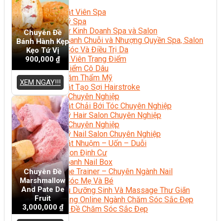
Sắc Đẹp
Kỹ Thuật Viên Spa
Quản Lý Spa
Khởi Sự Kinh Doanh Spa và Salon
Chuyên Đề
Kinh Doanh Chuỗi và Nhượng Quyền Spa, Salon
Bánh Hành Kẹp
Chăm Sóc Và Điều Trị Da
Kẹo Tứ Vị
Chuyên Viên Trang Điểm
900,000
₫
Trang Điểm Cô Dâu
Phun Xăm Thẩm Mỹ
XEM NGAY!!!
Kỹ Thuật Tạo Sợi Hairstroke
Barber Chuyên Nghiệp
Kỹ Thuật Chải Bới Tóc Chuyên Nghiệp
Quản Lý Hair Salon Chuyên Nghiệp
Nối Mi Chuyên Nghiệp
Quản Lý Nail Salon Chuyên Nghiệp
Kỹ Thuật Nhuộm – Uốn – Duỗi
Nail Salon Định Cư
Kinh Doanh Nail Box
Train The Trainer – Chuyên Ngành Nail
Chuyên Đề
Marshmallow
Chăm Sóc Mẹ Và Bé
And Pate De
Gội Đầu Dưỡng Sinh Và Massage Thư Giãn
Fruit
Marketing Online Ngành Chăm Sóc Sắc Đẹp
3,000,000
₫
Chuyên Đề Chăm Sóc Sắc Đẹp
Âm Nhạc