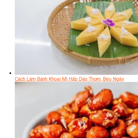
Cách Làm Bánh Khoai Mì Hấp Dẻo Thơm, Béo Ngậy