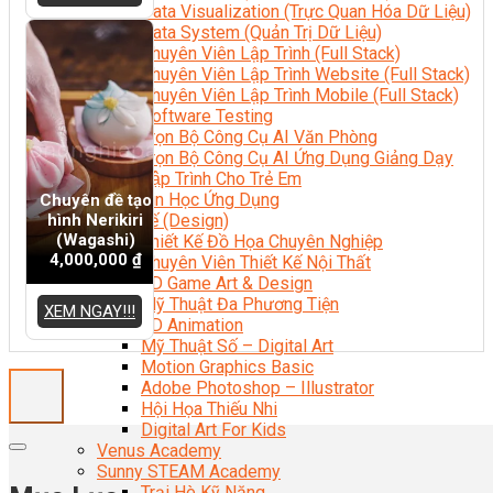
Data Visualization (Trực Quan Hóa Dữ Liệu)
Data System (Quản Trị Dữ Liệu)
Chuyên Viên Lập Trình (Full Stack)
Chuyên Viên Lập Trình Website (Full Stack)
Chuyên Viên Lập Trình Mobile (Full Stack)
Software Testing
Trọn Bộ Công Cụ AI Văn Phòng
Trọn Bộ Công Cụ AI Ứng Dụng Giảng Dạy
Lập Trình Cho Trẻ Em
Tin Học Ứng Dụng
Chuyên đề tạo
hình Nerikiri
Thiết Kế (Design)
(Wagashi)
Thiết Kế Đồ Họa Chuyên Nghiệp
4,000,000
₫
Chuyên Viên Thiết Kế Nội Thất
3D Game Art & Design
Mỹ Thuật Đa Phương Tiện
XEM NGAY!!!
3D Animation
Mỹ Thuật Số – Digital Art
Motion Graphics Basic
Adobe Photoshop – Illustrator
Hội Họa Thiếu Nhi
Digital Art For Kids
Venus Academy
Sunny STEAM Academy
Trại Hè Kỹ Năng