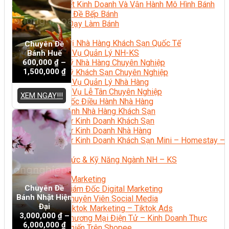
Bí Quyết Kinh Doanh Và Vận Hành Mô Hình Bánh
Chuyên Đề Bếp Bánh
Video Dạy Làm Bánh
Quản Trị NHKS
Quản Trị Nhà Hàng Khách Sạn Quốc Tế
Chuyên Đề
Nghiệp Vụ Quản Lý NH-KS
Bánh Huế
600,000
₫
–
Quản Lý Nhà Hàng Chuyên Nghiệp
1,500,000
₫
Quản Lý Khách Sạn Chuyên Nghiệp
Nghiệp Vụ Quản Lý Nhà Hàng
Nghiệp Vụ Lễ Tân Chuyên Nghiệp
XEM NGAY!!!
Giám Đốc Điều Hành Nhà Hàng
Tiếng Anh Nhà Hàng Khách Sạn
Khởi Sự Kinh Doanh Khách Sạn
Khởi Sự Kinh Doanh Nhà Hàng
Khởi Sự Kinh Doanh Khách Sạn Mini – Homestay –
AirBnB
Kiến Thức & Kỹ Năng Ngành NH – KS
Marketing
Digital Marketing
Chuyên Đề
Giám Đốc Digital Marketing
Bánh Nhật Hiện
Chuyên Viên Social Media
Đại
Tiktok Marketing – Tiktok Ads
3,000,000
₫
–
Thương Mại Điện Tử – Kinh Doanh Thực
6,000,000
₫
Chiến Trên Shopee