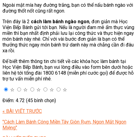
Ngoài mật mía hay đường trắng, bạn có thể nấu bánh ngào với
đường thốt nốt cũng rất ngon.
Trên đây là 2
cách làm bánh ngào ngon
, đơn giản mà Học
Viện Bếp Bánh gửi tới bạn. Nếu là người đam mê ẩm thực vùng
miền thì bạn nhất định phải lưu lại công thức và thực hiện ngay
món bánh này nhé. Chỉ với vài bước đơn giản là bạn có thể
thưởng thức ngay món bánh trứ danh này mà chẳng cần đi đâu
xa rồi.
Để biết thêm thông tin chi tiết về các khóa học làm bánh tại
Học Viện Bếp Bánh, bạn vui lòng điều vào form bên dưới hoặc
liên hệ tới tổng đài 1800 6148 (miễn phí cước gọi) để được hỗ
trợ tư vấn miễn phí nhé.
☆
☆
☆
☆
☆
Điểm: 4.72 (45 bình chọn)
« BÀI VIẾT TRƯỚC
"Cách Làm Bánh Cóng Miền Tây Giòn Rụm, Ngon Mắt Ngon
Miệng"