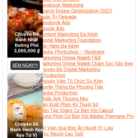
Facebook Marketing
Search Engine Optimization (SEO)
Quản Trị Fanpage
Facebook Ads
Google Ads
Chuyên Đề
Content Marketing Đa Kênh
Bánh Nhật
Digital Marketing Foundation
Đường Phố
Bán Hàng Đa Kênh
3,000,000
₫
Adobe Photoshop – Illustrator
Marketing Online Ngành F&B
Marketing Online Ngành Chăm Sóc Sắc Đẹp
XEM NGAY!!!
Chuyên Đề Digital Marketing
Media Production
Chuyên Viên Tổ Chức Sự Kiện
Truyền Thông Đa Phương Tiện
Media Production
Nhiếp Ảnh Thương Mại
Sản Xuất Phim Kỹ Thuật Số
Biên Tập Video Cơ Bản Với Capcut
Dựng Phim Cơ Bản Với Adobe Premiere Pro
Sức Khỏe
Chuyên Đề
Kỹ Thuật Viên Xoa Bóp Ấn Huyệt Trị Liệu
Bánh Hành Kẹp
Chăm Sóc Người Cao Tuổi
Kẹo Tứ Vị