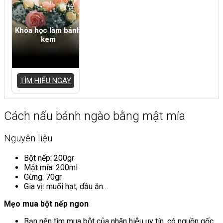
Khóa học làm bánh
kem
TÌM HIỂU NGAY
Cách nấu bánh ngào bằng mật mía
Nguyên liệu
Bột nếp: 200gr
Mật mía: 200ml
Gừng: 70gr
Gia vị: muối hạt, dầu ăn…
Mẹo mua bột nếp ngon
Bạn nên tìm mua bột của nhãn hiệu uy tín, có nguồn gốc