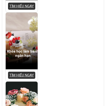
TÌM HIỂU NGAY
Khóa học làm bánh
ngắn hạn
TÌM HIỂU NGAY