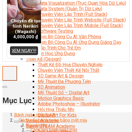
Data Visualization (Trực Quan Hóa Dữ Liệu)
Data System (Quản Trị Dữ Liệu)
Chuyên Viên Lập Trình (Full Stack)
Chuyên Viên Lập Trình Website (Full Stack)
Chuyên đề tạo
Chuyên Viên Lập Trình Mobile (Full Stack)
hình Nerikiri
Software Testing
(Wagashi)
Trọn Bộ Công Cụ AI Văn Phòng
4,000,000
₫
Trọn Bộ Công Cụ AI Ứng Dụng Giảng Dạy
Lập Trình Cho Trẻ Em
XEM NGAY!!!
Tin Học Ứng Dụng
Thiết Kế (Design)
Thiết Kế Đồ Họa Chuyên Nghiệp
Chuyên Viên Thiết Kế Nội Thất
3D Game Art & Design
Mỹ Thuật Đa Phương Tiện
3D Animation
Mỹ Thuật Số – Digital Art
Motion Graphics Basic
Mục Lục
Adobe Photoshop – Illustrator
Hội Họa Thiếu Nhi
Digital Art For Kids
Bánh ngào mật là gì?
Cách nấu bánh ngào bằng mật mía
Venus Academy
Nguyên liệu
Sunny STEAM Academy
Cách làm bánh ngào mật
Trại Hè Kỹ Năng